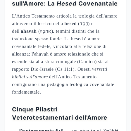
sull'Amore: La
Hesed
Covenantale
L'Antico Testamento articola la teologia dell'amore
attraverso il lessico della
hesed
(חֶסֶד) e
dell'
ahavah
(אַהֲבָה), termini distinti che la
traduzione spesso fonde. La hesed è amore
covenantale fedele, vincolato alla relazione di
alleanza; l'ahavah è amore relazionale che si
estende sia alla sfera coniugale (Cantico) sia al
rapporto Dio-Israele (Os 11:1). Questi
versetti
biblici sull'amore
dell'Antico Testamento
configurano una pedagogia teologica covenantale
fondamentale.
Cinque Pilastri
Veterotestamentari dell'Amore
Deuteronomio 6:5
—
ve-ahavta et YHWH