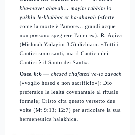
kha-mavet ahavah... mayim rabbim lo
yukhlu le-khabbot et ha-ahavah
(«forte
come la morte è l'amore... grandi acque
non possono spegnere l'amore»): R. Aqiva
(Mishnah Yadayim 3:5) dichiara: «Tutti i
Cantici sono santi, ma il Cantico dei
Cantici è il Santo dei Santi».
Osea 6:6
—
chesed chafatzti ve-lo zavach
(«voglio hesed e non sacrificio»): Dio
prefersice la lealtà covenantale al rituale
formale; Cristo cita questo versetto due
volte (Mt 9:13; 12:7) per articolare la sua
hermeneutica halakhica.