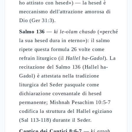
ho attirato con hesed») — la hesed è
meccanismo dell'attrazione amorosa di
Dio (Ger 31:3).
Salmo 136
—
ki le-olam chasdo
(«perché
la sua hesed dura in eterno»): il salmo
ripete questa formula 26 volte come
refrain liturgico (il
Hallel ha-Gadol
). La
recitazione del Salmo 136 (Hallel ha-
Gadol) è attestata nella tradizione
liturgica del Seder pasquale come
dichiarazione covenantale di hesed
permanente; Mishnah Pesachim 10:5-7
codifica la struttura del Hallel egiziano
(Sal 113-118) durante il Seder.
Cantico dei Cantici 8:6-7
—
ki azzah