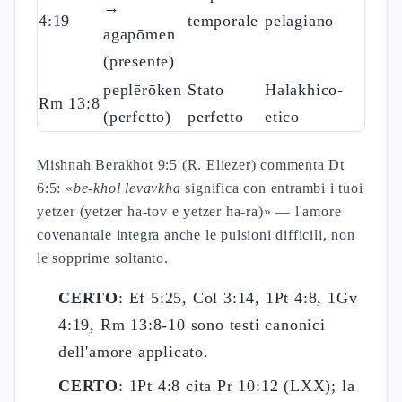
→
4:19
temporale
pelagiano
agapōmen
(presente)
peplērōken
Stato
Halakhico-
Rm 13:8
(perfetto)
perfetto
etico
Mishnah Berakhot 9:5 (R. Eliezer) commenta Dt
6:5: «
be-khol levavkha
significa con entrambi i tuoi
yetzer (yetzer ha-tov e yetzer ha-ra)» — l'amore
covenantale integra anche le pulsioni difficili, non
le sopprime soltanto.
CERTO
: Ef 5:25, Col 3:14, 1Pt 4:8, 1Gv
4:19, Rm 13:8-10 sono testi canonici
dell'amore applicato.
CERTO
: 1Pt 4:8 cita Pr 10:12 (LXX); la