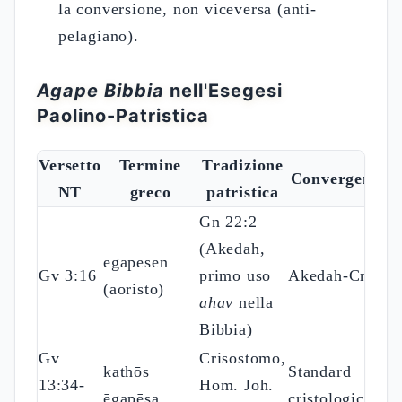
la conversione, non viceversa (anti-
pelagiano).
Agape Bibbia
nell'Esegesi
Paolino-Patristica
Versetto
Termine
Tradizione
Convergenza
NT
greco
patristica
Gn 22:2
(Akedah,
ēgapēsen
Gv 3:16
primo uso
Akedah-Croce
(aoristo)
ahav
nella
Bibbia)
Gv
Crisostomo,
kathōs
Standard
13:34-
Hom. Joh.
ēgapēsa
cristologico