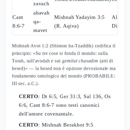
zavach
ahavah
Cant
Mishnah Yadayim 3:5
Allegor
qa-
8:6-7
(R. Aqiva)
Dio-Isr
mavet
Mishnah Avot 1:2 (Shimon ha-Tzaddik) codifica il
principio: «Su tre cose si fonda il mondo: sulla
Torah, sull'avodah e sui
gemilut chasadim
(atti di
hesed)» — la hesed non è opzione devozionale ma
fondamento ontologico del mondo (PROBABILE:
III sec. a.C.).
CERTO
: Dt 6:5, Ger 31:3, Sal 136, Os
6:6, Cant 8:6-7 sono testi canonici
dell'amore covenantale.
CERTO
: Mishnah Berakhot 9:5