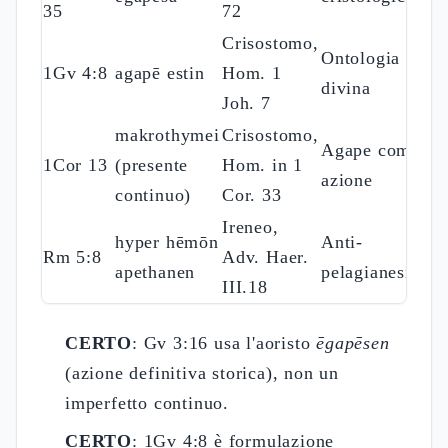
35
72
Crisostomo,
Ontologia
1Gv 4:8
agapē estin
Hom. 1
divina
Joh. 7
makrothymei
Crisostomo,
Agape come
1Cor 13
(presente
Hom. in 1
azione
continuo)
Cor. 33
Ireneo,
hyper hēmōn
Anti-
Rm 5:8
Adv. Haer.
apethanen
pelagianesimo
III.18
CERTO
: Gv 3:16 usa l'aoristo
ēgapēsen
(azione definitiva storica), non un
imperfetto continuo.
CERTO
: 1Gv 4:8 è formulazione