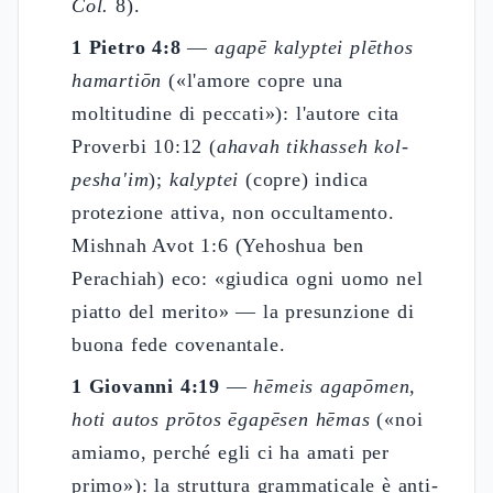
Col.
8).
1 Pietro 4:8
—
agapē kalyptei plēthos
hamartiōn
(«l'amore copre una
moltitudine di peccati»): l'autore cita
Proverbi 10:12 (
ahavah tikhasseh kol-
pesha'im
);
kalyptei
(copre) indica
protezione attiva, non occultamento.
Mishnah Avot 1:6 (Yehoshua ben
Perachiah) eco: «giudica ogni uomo nel
piatto del merito» — la presunzione di
buona fede covenantale.
1 Giovanni 4:19
—
hēmeis agapōmen,
hoti autos prōtos ēgapēsen hēmas
(«noi
amiamo, perché egli ci ha amati per
primo»): la struttura grammaticale è anti-