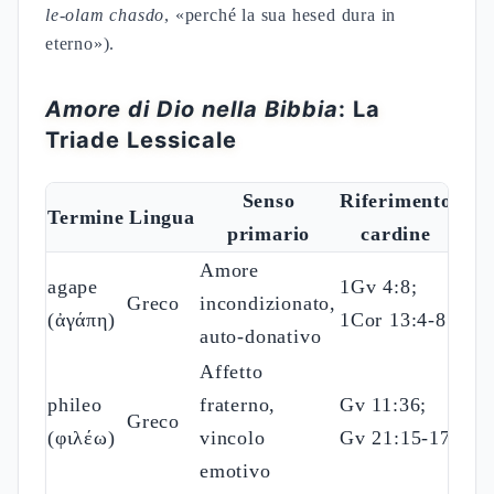
le-olam chasdo
, «perché la sua hesed dura in
eterno»).
Amore di Dio nella Bibbia
: La
Triade Lessicale
Senso
Riferimento
Termine
Lingua
primario
cardine
Amore
agape
1Gv 4:8;
Greco
incondizionato,
(ἀγάπη)
1Cor 13:4-8
auto-donativo
Affetto
phileo
fraterno,
Gv 11:36;
Greco
(φιλέω)
vincolo
Gv 21:15-17
emotivo