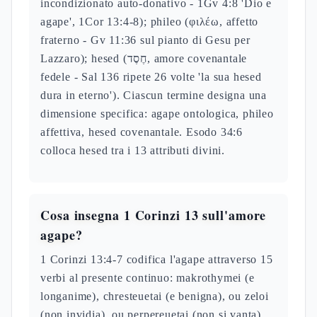
incondizionato auto-donativo - 1Gv 4:8 'Dio e
agape', 1Cor 13:4-8); phileo (φιλέω, affetto
fraterno - Gv 11:36 sul pianto di Gesu per
Lazzaro); hesed (חֶסֶד, amore covenantale
fedele - Sal 136 ripete 26 volte 'la sua hesed
dura in eterno'). Ciascun termine designa una
dimensione specifica: agape ontologica, phileo
affettiva, hesed covenantale. Esodo 34:6
colloca hesed tra i 13 attributi divini.
Cosa insegna 1 Corinzi 13 sull'amore
agape?
1 Corinzi 13:4-7 codifica l'agape attraverso 15
verbi al presente continuo: makrothymei (e
longanime), chresteuetai (e benigna), ou zeloi
(non invidia), ou perpereuetai (non si vanta),