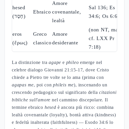
Amore
hesed
Sal 136; Es
Ebraico
covenantale,
(חֶסֶד)
34:6; Os 6:6
lealtà
(non NT, ma
eros
Greco
Amore
cf. LXX Pr
(ἔρως)
classico
desiderante
7:18)
La distinzione tra
agape
e
phileo
emerge nel
celebre dialogo Giovanni 21:15-17, dove Cristo
chiede a Pietro tre volte se lo ama (prima con
agapas me
, poi con
phileis me
), inscenando un
crescendo pedagogico sul significato della
citazioni
bibliche sull'amore
nel cammino discepolare. Il
termine ebraico
hesed
è ancora più ricco: combina
lealtà covenantale (loyalty), bontà attiva (kindness)
e fedeltà inalterata (faithfulness) — Esodo 34:6 lo