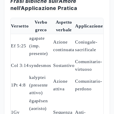
Frasi Bibliche sull'Amore
nell'Applicazione Pratica
Verbo
Aspetto
Versetto
Applicazione
greco
verbale
agapate
Azione
Coniugale-
Ef 5:25
(imp.
continuata
sacrificale
presente)
Comunitario-
Col 3:14
syndesmos
Sostantivo
virtuoso
kalyptei
Azione
Comunitario-
1Pt 4:8
(presente
attiva
perdono
attivo)
ēgapēsen
(aoristo)
1Gv
Sequenza
Anti-