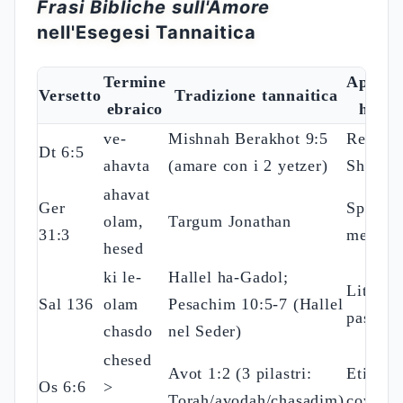
Frasi Bibliche sull'Amore
nell'Esegesi Tannaitica
Termine
Applic
Versetto
Tradizione tannaitica
ebraico
halak
ve-
Mishnah Berakhot 9:5
Recitaz
Dt 6:5
ahavta
(amare con i 2 yetzer)
Shema
ahavat
Ger
Speran
olam,
Targum Jonathan
31:3
messian
hesed
ki le-
Hallel ha-Gadol;
Liturgi
Sal 136
olam
Pesachim 10:5-7 (Hallel
pasqual
chasdo
nel Seder)
chesed
Avot 1:2 (3 pilastri:
Etica
Os 6:6
>
Torah/avodah/chasadim)
covenan