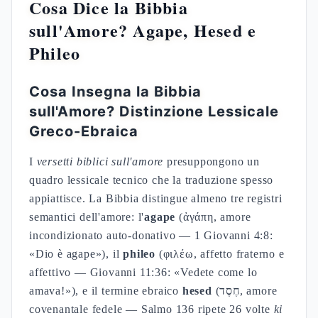
Cosa Dice la Bibbia
sull'Amore? Agape, Hesed e
Phileo
Cosa Insegna la Bibbia
sull'Amore? Distinzione Lessicale
Greco-Ebraica
I
versetti biblici sull'amore
presuppongono un
quadro lessicale tecnico che la traduzione spesso
appiattisce. La Bibbia distingue almeno tre registri
semantici dell'amore: l'
agape
(ἀγάπη, amore
incondizionato auto-donativo — 1 Giovanni 4:8:
«Dio è agape»), il
phileo
(φιλέω, affetto fraterno e
affettivo — Giovanni 11:36: «Vedete come lo
amava!»), e il termine ebraico
hesed
(חֶסֶד, amore
covenantale fedele — Salmo 136 ripete 26 volte
ki