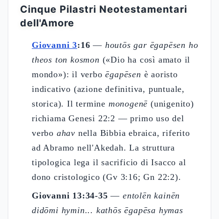
Cinque Pilastri Neotestamentari
dell'Amore
Giovanni 3
:16
—
houtōs gar ēgapēsen ho
theos ton kosmon
(«Dio ha così amato il
mondo»): il verbo
ēgapēsen
è aoristo
indicativo (azione definitiva, puntuale,
storica). Il termine
monogenē
(unigenito)
richiama Genesi 22:2 — primo uso del
verbo
ahav
nella Bibbia ebraica, riferito
ad Abramo nell'Akedah. La struttura
tipologica lega il sacrificio di Isacco al
dono cristologico (Gv 3:16; Gn 22:2).
Giovanni 13:34-35
—
entolēn kainēn
didōmi hymin... kathōs ēgapēsa hymas