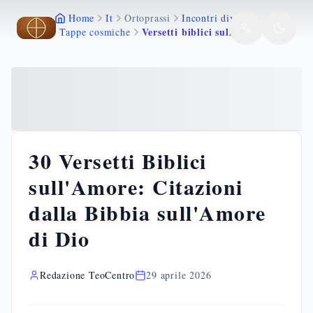
Home
It
Ortoprassi
Incontri divini
Vai al contenuto principale
Vai al contenuto principale
Versetti biblici sull amore
Tappe cosmiche
30 Versetti Biblici
sull'Amore: Citazioni
dalla Bibbia sull'Amore
di Dio
Redazione TeoCentro
29 aprile 2026