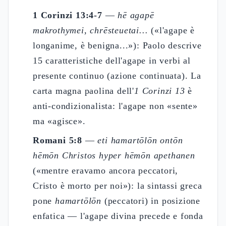
1 Corinzi 13:4-7
—
hē agapē
makrothymei, chrēsteuetai...
(«l'agape è
longanime, è benigna...»): Paolo descrive
15 caratteristiche dell'agape in verbi al
presente continuo (azione continuata). La
carta magna paolina dell'
1 Corinzi 13
è
anti-condizionalista: l'agape non «sente»
ma «agisce».
Romani 5:8
—
eti hamartōlōn ontōn
hēmōn Christos hyper hēmōn apethanen
(«mentre eravamo ancora peccatori,
Cristo è morto per noi»): la sintassi greca
pone
hamartōlōn
(peccatori) in posizione
enfatica — l'agape divina precede e fonda