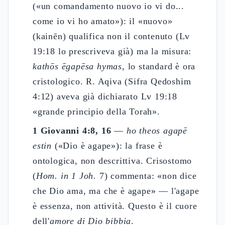
(«un comandamento nuovo io vi do...
come io vi ho amato»): il «nuovo»
(kainēn) qualifica non il contenuto (Lv
19:18 lo prescriveva già) ma la misura:
kathōs ēgapēsa hymas
, lo standard è ora
cristologico. R. Aqiva (Sifra Qedoshim
4:12) aveva già dichiarato Lv 19:18
«grande principio della Torah».
1 Giovanni 4:8, 16
—
ho theos agapē
estin
(«Dio è agape»): la frase è
ontologica, non descrittiva. Crisostomo
(
Hom. in 1 Joh.
7) commenta: «non dice
che Dio ama, ma che è agape» — l'agape
è essenza, non attività. Questo è il cuore
dell'
amore di Dio bibbia
.