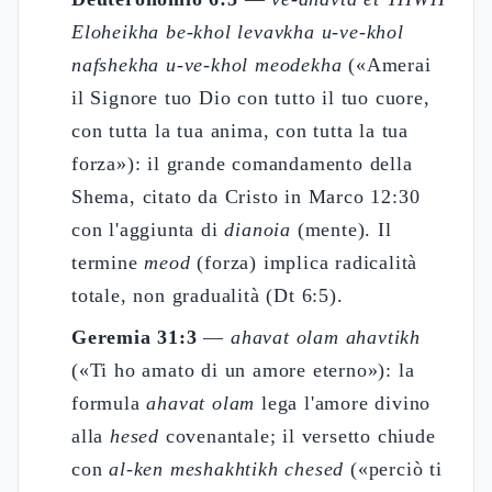
Eloheikha be-khol levavkha u-ve-khol
nafshekha u-ve-khol meodekha
(«Amerai
il Signore tuo Dio con tutto il tuo cuore,
con tutta la tua anima, con tutta la tua
forza»): il grande comandamento della
Shema, citato da Cristo in Marco 12:30
con l'aggiunta di
dianoia
(mente). Il
termine
meod
(forza) implica radicalità
totale, non gradualità (Dt 6:5).
Geremia 31:3
—
ahavat olam ahavtikh
(«Ti ho amato di un amore eterno»): la
formula
ahavat olam
lega l'amore divino
alla
hesed
covenantale; il versetto chiude
con
al-ken meshakhtikh chesed
(«perciò ti