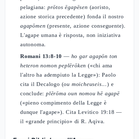
pelagiana:
prōtos ēgapēsen
(aoristo,
azione storica precedente) fonda il nostro
agapōmen
(presente, azione conseguente).
L'agape umana è risposta, non iniziativa
autonoma.
Romani 13:8-10
—
ho gar agapōn ton
heteron nomon peplērōken
(«chi ama
l'altro ha adempiuto la Legge»): Paolo
cita il Decalogo (
ou moicheuseis...
) e
conclude:
plērōma oun nomou hē agapē
(«pieno compimento della Legge è
dunque l'agape»). Cita Levitico 19:18 —
il «grande principio» di R. Aqiva.