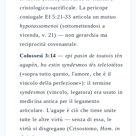
cristologico-sacrificale. La pericope
coniugale Ef 5:21-33 articola un mutuo
hypotassomenoi
(sottomettendosi a
vicenda, v. 21) — non gerarchia ma
reciprocità covenantale.
Colossesi 3:14
—
epi pasin de toutois tēn
agapēn, ho estin syndesmos tēs teleiotētos
(«sopra tutto questo, l'amore, che è il
vincolo della perfezione»): il termine
syndesmos
(vincolo, legatura) era usato in
medicina antica per il legamento
articolare. L'agape è ciò che tiene unite
tutte le altre virtù — senza di essa, le
virtù si disgregano (Crisostomo,
Hom. in