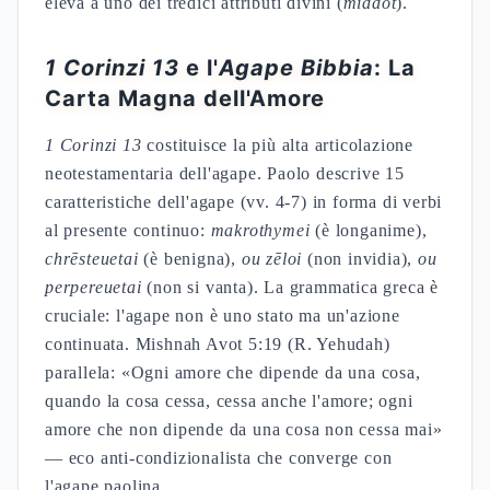
eleva a uno dei tredici attributi divini (
middot
).
1 Corinzi 13
e l'
Agape Bibbia
: La
Carta Magna dell'Amore
1 Corinzi 13
costituisce la più alta articolazione
neotestamentaria dell'agape. Paolo descrive 15
caratteristiche dell'agape (vv. 4-7) in forma di verbi
al presente continuo:
makrothymei
(è longanime),
chrēsteuetai
(è benigna),
ou zēloi
(non invidia),
ou
perpereuetai
(non si vanta). La grammatica greca è
cruciale: l'agape non è uno stato ma un'azione
continuata. Mishnah Avot 5:19 (R. Yehudah)
parallela: «Ogni amore che dipende da una cosa,
quando la cosa cessa, cessa anche l'amore; ogni
amore che non dipende da una cosa non cessa mai»
— eco anti-condizionalista che converge con
l'agape paolina.