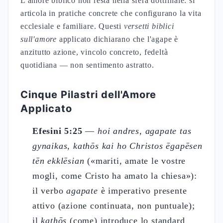
L'amore biblico non resta nella sfera dottrinale: si
articola in pratiche concrete che configurano la vita
ecclesiale e familiare. Questi
versetti biblici
sull'amore
applicato dichiarano che l'agape è
anzitutto azione, vincolo concreto, fedeltà
quotidiana — non sentimento astratto.
Cinque Pilastri dell'Amore
Applicato
Efesini 5:25
—
hoi andres, agapate tas
gynaikas, kathōs kai ho Christos ēgapēsen
tēn ekklēsian
(«mariti, amate le vostre
mogli, come Cristo ha amato la chiesa»):
il verbo
agapate
è imperativo presente
attivo (azione continuata, non puntuale);
il
kathōs
(come) introduce lo standard