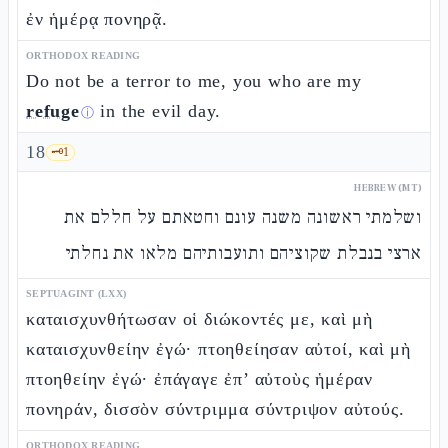
ἐν ἡμέρᾳ πονηρᾷ.
ORTHODOX READING
Do not be a terror to me, you who are my
refuge
in the evil day.
ⓘ
18
🗝️
1
HEBREW (MT)
ושלמתי ראשונה משנה עונם וחטאתם על חללם את
ארצי בנבלת שקוציהם ותועבותיהם מלאו את נחלתי
SEPTUAGINT (LXX)
καταισχυνθήτωσαν οἱ διώκοντές με, καὶ μὴ
καταισχυνθείην ἐγώ· πτοηθείησαν αὐτοί, καὶ μὴ
πτοηθείην ἐγώ· ἐπάγαγε ἐπ’ αὐτοὺς ἡμέραν
πονηράν, δισσὸν σύντριμμα σύντριψον αὐτούς.
ORTHODOX READING