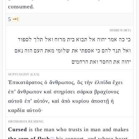
consumed.
5
🗝️
1
HEBREW (MT)
כי כה אמר יהוה אל תבוא בית מרזח ואל תלך לספוד
ואל תנד להם כי אספתי את שלומי מאת העם הזה נאם
יהוה את החסד ואת הרחמים
SEPTUAGINT (LXX)
Ἐπικατάρατος ὁ ἄνθρωπος, ὃς τὴν ἐλπίδα ἔχει
ἐπ’ ἄνθρωπον καὶ στηρίσει σάρκα βραχίονος
αὐτοῦ ἐπ’ αὐτόν, καὶ ἀπὸ κυρίου ἀποστῇ ἡ
καρδία αὐτοῦ·
ORTHODOX READING
Cursed
is the man who trusts in man and makes
the arm of flesh
his support, and whose heart