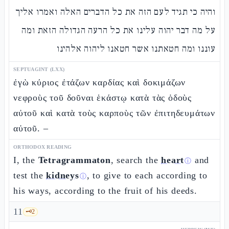
והיה כי תגיד לעם הזה את כל הדברים האלה ואמרו אליך
על מה דבר יהוה עלינו את כל הרעה הגדולה הזאת ומה
עוננו ומה חטאתנו אשר חטאנו ליהוה אלהינו
SEPTUAGINT (LXX)
ἐγὼ κύριος ἐτάζων καρδίας καὶ δοκιμάζων
νεφροὺς τοῦ δοῦναι ἑκάστῳ κατὰ τὰς ὁδοὺς
αὐτοῦ καὶ κατὰ τοὺς καρποὺς τῶν ἐπιτηδευμάτων
αὐτοῦ. –
ORTHODOX READING
I, the
Tetragrammaton
, search the
heart
and
ⓘ
test the
kidneys
, to give to each according to
ⓘ
his ways, according to the fruit of his deeds.
11
🗝️
2