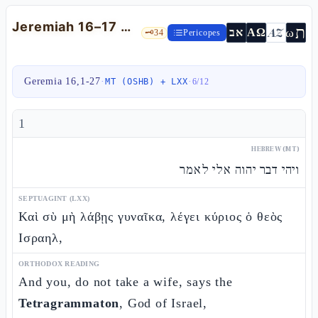
Jeremiah 16–17 — The celibacy-sign, the "blessed/cursed" diptych, and the Shabbàt
ת
AZ
ω
אב
ΑΩ
🗝️
34
Pericopes
Geremia 16,1-27
·
·
MT (OSHB) + LXX
6
/
12
1
HEBREW (MT)
ויהי דבר יהוה אלי לאמר
SEPTUAGINT (LXX)
Καὶ σὺ μὴ λάβῃς γυναῖκα, λέγει κύριος ὁ θεὸς
Ισραηλ,
ORTHODOX READING
And you, do not take a wife, says the
Tetragrammaton
, God of Israel,