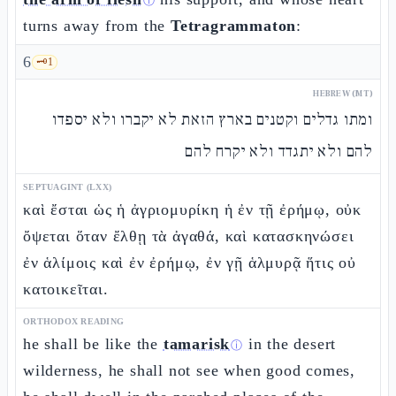
ⓘ
turns away from the
Tetragrammaton
:
6
🗝️
1
HEBREW (MT)
ומתו גדלים וקטנים בארץ הזאת לא יקברו ולא יספדו
להם ולא יתגדד ולא יקרח להם
SEPTUAGINT (LXX)
καὶ ἔσται ὡς ἡ ἀγριομυρίκη ἡ ἐν τῇ ἐρήμῳ, οὐκ
ὄψεται ὅταν ἔλθῃ τὰ ἀγαθά, καὶ κατασκηνώσει
ἐν ἁλίμοις καὶ ἐν ἐρήμῳ, ἐν γῇ ἁλμυρᾷ ἥτις οὐ
κατοικεῖται.
ORTHODOX READING
he shall be like the
tamarisk
in the desert
ⓘ
wilderness, he shall not see when good comes,