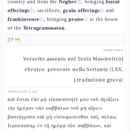
country and from the
Nèghev
, bringing
burnt
ⓘ
offerings
, sacrifices,
grain offerings
and
ⓘ
ⓘ
frankincense
, bringing
praise
to the house
ⓘ
ⓘ
of the
Tetragrammaton
.
27
🗝️
1
HEBREW (MT)
[Versetto assente nel Testo Masoretico
ebraico; presente nella Settanta (LXX,
traduzione greca).]
SEPTUAGINT (LXX)
καὶ ἔσται ἐὰν μὴ εἰσακούσητέ μου τοῦ ἁγιάζειν
τὴν ἡμέραν τῶν σαββάτων τοῦ μὴ αἴρειν
βαστάγματα καὶ μὴ εἰσπορεύεσθαι ταῖς πύλαις
Ιερουσαλημ ἐν τῇ ἡμέρᾳ τῶν σαββάτων, καὶ