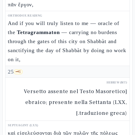
πᾶν ἔργον,
ORTHODOX READING
And if you will truly listen to me — oracle of
the
Tetragrammaton
— carrying no burdens
through the gates of this city on Shabbàt and
sanctifying the day of Shabbàt by doing no work
on it,
25
🗝️
1
HEBREW (MT)
[Versetto assente nel Testo Masoretico
ebraico; presente nella Settanta (LXX,
traduzione greca).]
SEPTUAGINT (LXX)
καὶ εἰσελεύσονται διὰ τῶν πυλῶν τῆς πόλεως