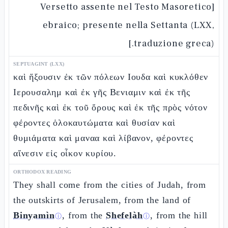
[Versetto assente nel Testo Masoretico
ebraico; presente nella Settanta (LXX,
traduzione greca).]
SEPTUAGINT (LXX)
καὶ ἥξουσιν ἐκ τῶν πόλεων Ιουδα καὶ κυκλόθεν
Ιερουσαλημ καὶ ἐκ γῆς Βενιαμιν καὶ ἐκ τῆς
πεδινῆς καὶ ἐκ τοῦ ὄρους καὶ ἐκ τῆς πρὸς νότον
φέροντες ὁλοκαυτώματα καὶ θυσίαν καὶ
θυμιάματα καὶ μαναα καὶ λίβανον, φέροντες
αἴνεσιν εἰς οἶκον κυρίου.
ORTHODOX READING
They shall come from the cities of Judah, from
the outskirts of Jerusalem, from the land of
Binyamìn
, from the
Shefelàh
, from the hill
ⓘ
ⓘ