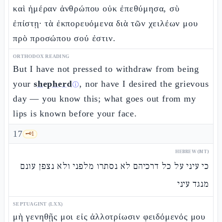
καὶ ἡμέραν ἀνθρώπου οὐκ ἐπεθύμησα, σὺ
ἐπίστῃ· τὰ ἐκπορευόμενα διὰ τῶν χειλέων μου
πρὸ προσώπου σού ἐστιν.
ORTHODOX READING
But I have not pressed to withdraw from being
your
shepherd
, nor have I desired the grievous
ⓘ
day — you know this; what goes out from my
lips is known before your face.
17
🗝️
1
HEBREW (MT)
כי עיני על כל דרכיהם לא נסתרו מלפני ולא נצפן עונם
מנגד עיני
SEPTUAGINT (LXX)
μὴ γενηθῇς μοι εἰς ἀλλοτρίωσιν φειδόμενός μου