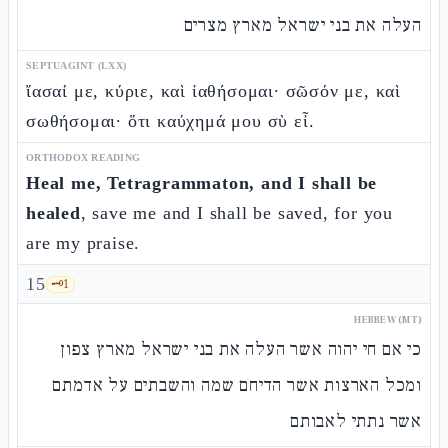
העלה את בני ישראל מארץ מצרים
SEPTUAGINT (LXX)
ἴασαί με, κύριε, καὶ ἰαθήσομαι· σῶσόν με, καὶ
σωθήσομαι· ὅτι καύχημά μου σὺ εἶ.
ORTHODOX READING
Heal me, Tetragrammaton, and I shall be
healed
, save me and I shall be saved, for you
are my praise.
15
🗝️
1
HEBREW (MT)
כי אם חי יהוה אשר העלה את בני ישראל מארץ צפון
ומכל הארצות אשר הדיחם שמה והשבתים על אדמתם
אשר נתתי לאבותם