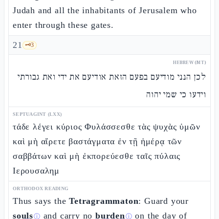
Judah and all the inhabitants of Jerusalem who
enter through these gates.
21
🗝️
3
HEBREW (MT)
לכן הנני מודיעם בפעם הזאת אודיעם את ידי ואת גבורתי
וידעו כי שמי יהוה
SEPTUAGINT (LXX)
τάδε λέγει κύριος Φυλάσσεσθε τὰς ψυχὰς ὑμῶν
καὶ μὴ αἴρετε βαστάγματα ἐν τῇ ἡμέρᾳ τῶν
σαββάτων καὶ μὴ ἐκπορεύεσθε ταῖς πύλαις
Ιερουσαλημ
ORTHODOX READING
Thus says the
Tetragrammaton
: Guard your
souls
and carry no
burden
on the day of
ⓘ
ⓘ