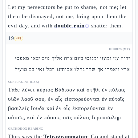
Let my persecutors be put to shame, not me; let
them be dismayed, not me; bring upon them the
evil day, and with
double ruin
shatter them.
ⓘ
19
🗝️
1
HEBREW (MT)
יהוה עזי ומעזי ומנוסי ביום צרה אליך גוים יבאו מאפסי
ארץ ויאמרו אך שקר נחלו אבותינו הבל ואין בם מועיל
SEPTUAGINT (LXX)
Τάδε λέγει κύριος Βάδισον καὶ στῆθι ἐν πύλαις
υἱῶν λαοῦ σου, ἐν αἷς εἰσπορεύονται ἐν αὐταῖς
βασιλεῖς Ιουδα καὶ ἐν αἷς ἐκπορεύονται ἐν
αὐταῖς, καὶ ἐν πάσαις ταῖς πύλαις Ιερουσαλημ
ORTHODOX READING
Thus says the
Tetragrammaton
: Go and stand at