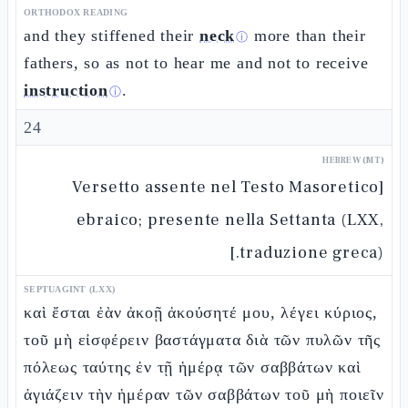
ORTHODOX READING
and they stiffened their
neck
more than their
ⓘ
fathers, so as not to hear me and not to receive
instruction
.
ⓘ
24
HEBREW (MT)
[Versetto assente nel Testo Masoretico
ebraico; presente nella Settanta (LXX,
traduzione greca).]
SEPTUAGINT (LXX)
καὶ ἔσται ἐὰν ἀκοῇ ἀκούσητέ μου, λέγει κύριος,
τοῦ μὴ εἰσφέρειν βαστάγματα διὰ τῶν πυλῶν τῆς
πόλεως ταύτης ἐν τῇ ἡμέρᾳ τῶν σαββάτων καὶ
ἁγιάζειν τὴν ἡμέραν τῶν σαββάτων τοῦ μὴ ποιεῖν