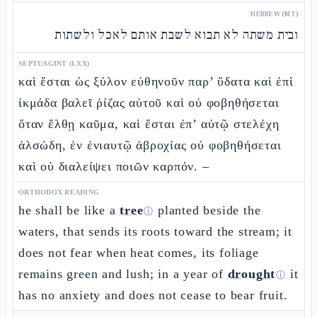
HEBREW (MT)
ובית משתה לא תבוא לשבת אותם לאכל ולשתות
SEPTUAGINT (LXX)
καὶ ἔσται ὡς ξύλον εὐθηνοῦν παρ’ ὕδατα καὶ ἐπὶ
ἰκμάδα βαλεῖ ῥίζας αὐτοῦ καὶ οὐ φοβηθήσεται
ὅταν ἔλθῃ καῦμα, καὶ ἔσται ἐπ’ αὐτῷ στελέχη
ἀλσώδη, ἐν ἐνιαυτῷ ἀβροχίας οὐ φοβηθήσεται
καὶ οὐ διαλείψει ποιῶν καρπόν. –
ORTHODOX READING
he shall be like a
tree
planted beside the
ⓘ
waters, that sends its roots toward the stream; it
does not fear when heat comes, its foliage
remains green and lush; in a year of
drought
it
ⓘ
has no anxiety and does not cease to bear fruit.