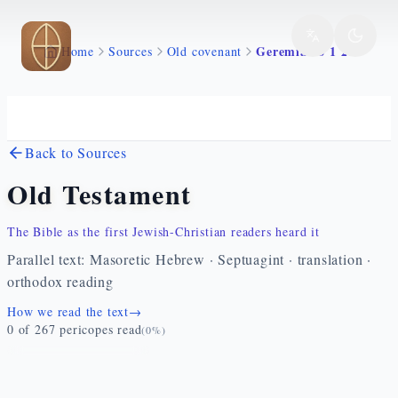
Skip to main content
Geremia 16 1 27
Home
Sources
Old covenant
Back to Sources
Old Testament
The Bible as the first Jewish-Christian readers heard it
Parallel text: Masoretic Hebrew · Septuagint · translation ·
orthodox reading
How we read the text
→
0
of
267
pericopes read
(
0
%)