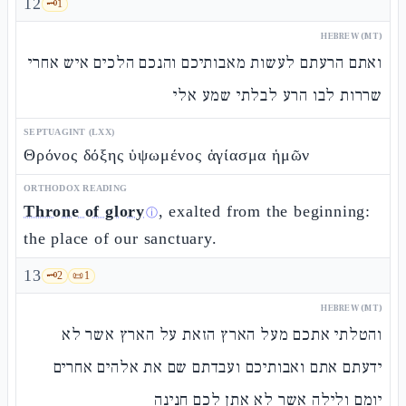
12
🗝️
1
HEBREW (MT)
ואתם הרעתם לעשות מאבותיכם והנכם הלכים איש אחרי
שררות לבו הרע לבלתי שמע אלי
SEPTUAGINT (LXX)
Θρόνος δόξης ὑψωμένος ἁγίασμα ἡμῶν
ORTHODOX READING
Throne of glory
, exalted from the beginning:
ⓘ
the place of our sanctuary.
13
🗝️
2
📜
1
HEBREW (MT)
והטלתי אתכם מעל הארץ הזאת על הארץ אשר לא
ידעתם אתם ואבותיכם ועבדתם שם את אלהים אחרים
יומם ולילה אשר לא אתן לכם חנינה