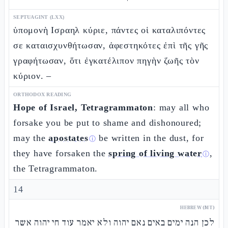
SEPTUAGINT (LXX)
ὑπομονὴ Ισραηλ κύριε, πάντες οἱ καταλιπόντες
σε καταισχυνθήτωσαν, ἀφεστηκότες ἐπὶ τῆς γῆς
γραφήτωσαν, ὅτι ἐγκατέλιπον πηγὴν ζωῆς τὸν
κύριον. –
ORTHODOX READING
Hope of Israel, Tetragrammaton
: may all who
forsake you be put to shame and dishonoured;
may the
apostates
be written in the dust, for
ⓘ
they have forsaken the
spring of living water
,
ⓘ
the Tetragrammaton.
14
HEBREW (MT)
לכן הנה ימים באים נאם יהוה ולא יאמר עוד חי יהוה אשר