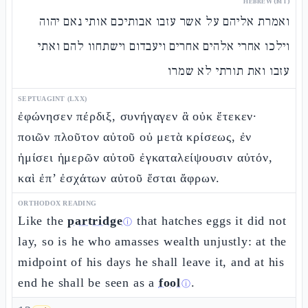
HEBREW (MT)
ואמרת אליהם על אשר עזבו אבותיכם אותי נאם יהוה
וילכו אחרי אלהים אחרים ויעבדום וישתחוו להם ואתי
עזבו ואת תורתי לא שמרו
SEPTUAGINT (LXX)
ἐφώνησεν πέρδιξ, συνήγαγεν ἃ οὐκ ἔτεκεν·
ποιῶν πλοῦτον αὐτοῦ οὐ μετὰ κρίσεως, ἐν
ἡμίσει ἡμερῶν αὐτοῦ ἐγκαταλείψουσιν αὐτόν,
καὶ ἐπ’ ἐσχάτων αὐτοῦ ἔσται ἄφρων.
ORTHODOX READING
Like the
partridge
that hatches eggs it did not
ⓘ
lay, so is he who amasses wealth unjustly: at the
midpoint of his days he shall leave it, and at his
end he shall be seen as a
fool
.
ⓘ