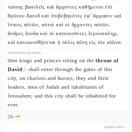
ταύτης βασιλεῖς καὶ ἄρχοντες καθήμενοι ἐπὶ
θρόνου Δαυιδ καὶ ἐπιβεβηκότες ἐφ’ ἅρμασιν καὶ
ἵπποις αὐτῶν, αὐτοὶ καὶ οἱ ἄρχοντες αὐτῶν,
ἄνδρες Ιουδα καὶ οἱ κατοικοῦντες Ιερουσαλημ,
καὶ κατοικισθήσεται ἡ πόλις αὕτη εἰς τὸν αἰῶνα.
ORTHODOX READING
then kings and princes sitting on the
throne of
David
shall enter through the gates of this
ⓘ
city, on chariots and horses, they and their
leaders, men of Judah and inhabitants of
Jerusalem; and this city shall be inhabited for
ever.
26
🗝️
7
HEBREW (MT)