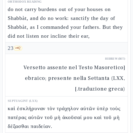
ORTHODOX READING
do not carry burdens out of your houses on
Shabbàt, and do no work: sanctify the day of
Shabbàt, as I commanded your fathers. But they
did not listen nor incline their ear,
23
🗝️
2
HEBREW (MT)
[Versetto assente nel Testo Masoretico
ebraico; presente nella Settanta (LXX,
traduzione greca).]
SEPTUAGINT (LXX)
καὶ ἐσκλήρυναν τὸν τράχηλον αὐτῶν ὑπὲρ τοὺς
πατέρας αὐτῶν τοῦ μὴ ἀκοῦσαί μου καὶ τοῦ μὴ
δέξασθαι παιδείαν.