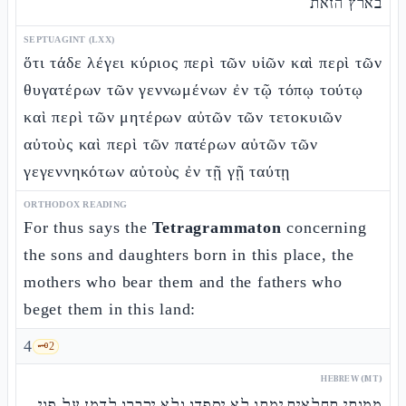
בארץ הזאת
SEPTUAGINT (LXX)
ὅτι τάδε λέγει κύριος περὶ τῶν υἱῶν καὶ περὶ τῶν
θυγατέρων τῶν γεννωμένων ἐν τῷ τόπῳ τούτῳ
καὶ περὶ τῶν μητέρων αὐτῶν τῶν τετοκυιῶν
αὐτοὺς καὶ περὶ τῶν πατέρων αὐτῶν τῶν
γεγεννηκότων αὐτοὺς ἐν τῇ γῇ ταύτῃ
ORTHODOX READING
For thus says the
Tetragrammaton
concerning
the sons and daughters born in this place, the
mothers who bear them and the fathers who
beget them in this land:
4
🗝️
2
HEBREW (MT)
ממותי תחלאים ימתו לא יספדו ולא יקברו לדמן על פני