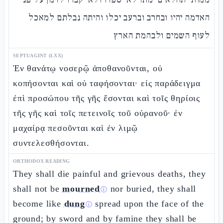
האדמה יהיו ובחרב וברעב יכלו והיתה נבלתם למאכל
לעוף השמים ולבהמת הארץ
SEPTUAGINT (LXX)
Ἐν θανάτῳ νοσερῷ ἀποθανοῦνται, οὐ
κοπήσονται καὶ οὐ ταφήσονται· εἰς παράδειγμα
ἐπὶ προσώπου τῆς γῆς ἔσονται καὶ τοῖς θηρίοις
τῆς γῆς καὶ τοῖς πετεινοῖς τοῦ οὐρανοῦ· ἐν
μαχαίρᾳ πεσοῦνται καὶ ἐν λιμῷ
συντελεσθήσονται.
ORTHODOX READING
They shall die painful and grievous deaths, they
shall not be
mourned
nor buried, they shall
ⓘ
become like
dung
spread upon the face of the
ⓘ
ground; by sword and by famine they shall be