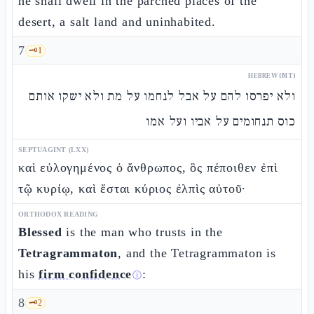
he shall dwell in the parched places of the
desert, a salt land and uninhabited.
7
🗝️
1
HEBREW (MT)
ולא יפרסו להם על אבל לנחמו על מת ולא ישקו אותם
כוס תנחומים על אביו ועל אמו
SEPTUAGINT (LXX)
καὶ εὐλογημένος ὁ ἄνθρωπος, ὃς πέποιθεν ἐπὶ
τῷ κυρίῳ, καὶ ἔσται κύριος ἐλπὶς αὐτοῦ·
ORTHODOX READING
Blessed
is the man who trusts in the
Tetragrammaton
, and the Tetragrammaton is
his
firm confidence
:
ⓘ
8
🗝️
2