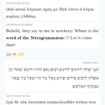
SEPTUAGINT (LXX)
ἰδοὺ αὐτοὶ λέγουσι πρός με Ποῦ ἐστιν ὁ λόγος
κυρίου; ἐλθάτω.
ORTHODOX READING
Behold, they say to me in mockery: Where is the
word of the Tetragrammaton
? Let it come
ⓘ
then!
16
🗝️
1
🔗
1
HEBREW (MT)
הנני שלח לדוגים לדיגים רבים נאם יהוה ודיגום ואחרי כן
אשלח לרבים צידים וצדום מעל כל הר ומעל כל גבעה
ומנקיקי הסלעים
SEPTUAGINT (LXX)
ἐγὼ δὲ οὐκ ἐκοπίασα κατακολουθῶν ὀπίσω σου