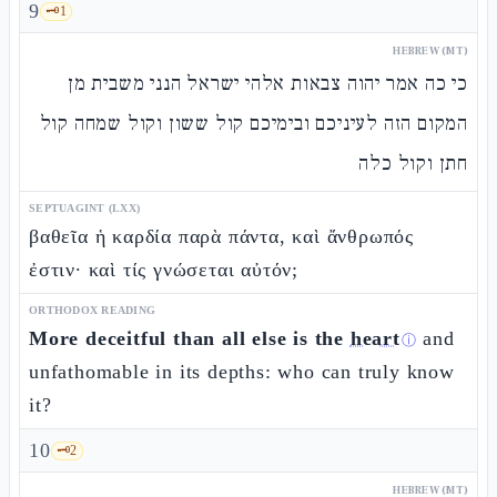
9
🗝️
1
HEBREW (MT)
כי כה אמר יהוה צבאות אלהי ישראל הנני משבית מן
המקום הזה לעיניכם ובימיכם קול ששון וקול שמחה קול
חתן וקול כלה
SEPTUAGINT (LXX)
βαθεῖα ἡ καρδία παρὰ πάντα, καὶ ἄνθρωπός
ἐστιν· καὶ τίς γνώσεται αὐτόν;
ORTHODOX READING
More deceitful than all else is the
heart
and
ⓘ
unfathomable in its depths: who can truly know
it?
10
🗝️
2
HEBREW (MT)