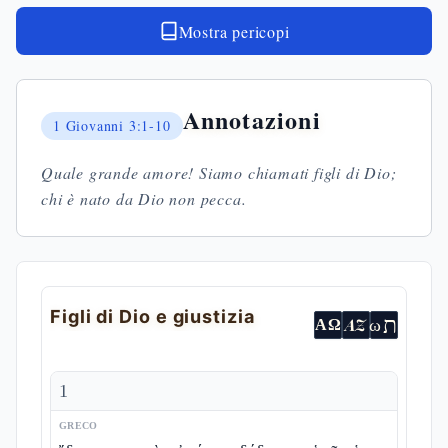
Mostra pericopi
Annotazioni
1 Giovanni
3:1-10
Quale grande amore! Siamo chiamati figli di Dio;
chi è nato da Dio non pecca.
Figli di Dio e giustizia
ת
AZ
ω
ΑΩ
1
GRECO