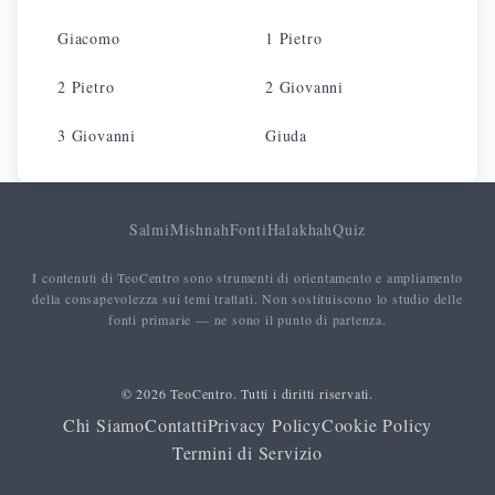
Giacomo
1 Pietro
2 Pietro
2 Giovanni
3 Giovanni
Giuda
Salmi
Mishnah
Fonti
Halakhah
Quiz
I contenuti di TeoCentro sono strumenti di orientamento e ampliamento
della consapevolezza sui temi trattati. Non sostituiscono lo studio delle
fonti primarie — ne sono il punto di partenza.
© 2026 TeoCentro. Tutti i diritti riservati.
Chi Siamo
Contatti
Privacy Policy
Cookie Policy
Termini di Servizio