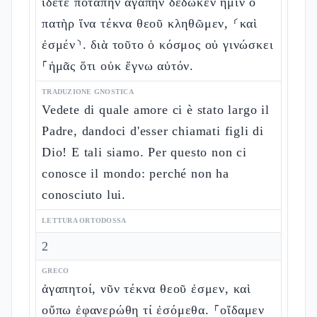
ἴδετε ποταπὴν ἀγάπην δέδωκεν ἡμῖν ὁ
πατὴρ ἵνα τέκνα θεοῦ κληθῶμεν, ⸂καὶ
ἐσμέν⸃. διὰ τοῦτο ὁ κόσμος οὐ γινώσκει
⸀ἡμᾶς ὅτι οὐκ ἔγνω αὐτόν.
TRADUZIONE GNOSTICA
Vedete di quale amore ci è stato largo il
Padre, dandoci d'esser chiamati figli di
Dio! E tali siamo. Per questo non ci
conosce il mondo: perché non ha
conosciuto lui.
LETTURA ORTODOSSA
2
GRECO
ἀγαπητοί, νῦν τέκνα θεοῦ ἐσμεν, καὶ
οὔπω ἐφανερώθη τί ἐσόμεθα. ⸀οἴδαμεν