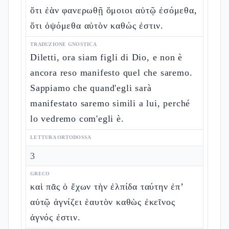
ὅτι ἐὰν φανερωθῇ ὅμοιοι αὐτῷ ἐσόμεθα,
ὅτι ὀψόμεθα αὐτὸν καθώς ἐστιν.
TRADUZIONE GNOSTICA
Diletti, ora siam figli di Dio, e non è
ancora reso manifesto quel che saremo.
Sappiamo che quand'egli sarà
manifestato saremo simili a lui, perché
lo vedremo com'egli è.
LETTURA ORTODOSSA
3
GRECO
καὶ πᾶς ὁ ἔχων τὴν ἐλπίδα ταύτην ἐπ’
αὐτῷ ἁγνίζει ἑαυτὸν καθὼς ἐκεῖνος
ἁγνός ἐστιν.