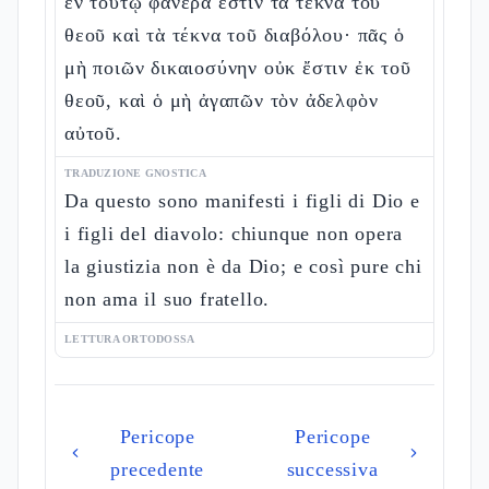
ἐν τούτῳ φανερά ἐστιν τὰ τέκνα τοῦ
θεοῦ καὶ τὰ τέκνα τοῦ διαβόλου· πᾶς ὁ
μὴ ποιῶν δικαιοσύνην οὐκ ἔστιν ἐκ τοῦ
θεοῦ, καὶ ὁ μὴ ἀγαπῶν τὸν ἀδελφὸν
αὐτοῦ.
TRADUZIONE GNOSTICA
Da questo sono manifesti i figli di Dio e
i figli del diavolo: chiunque non opera
la giustizia non è da Dio; e così pure chi
non ama il suo fratello.
LETTURA ORTODOSSA
Pericope
Pericope
precedente
successiva