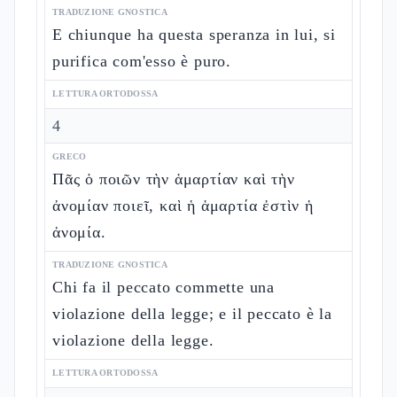
TRADUZIONE GNOSTICA
E chiunque ha questa speranza in lui, si
purifica com'esso è puro.
LETTURA ORTODOSSA
4
GRECO
Πᾶς ὁ ποιῶν τὴν ἁμαρτίαν καὶ τὴν
ἀνομίαν ποιεῖ, καὶ ἡ ἁμαρτία ἐστὶν ἡ
ἀνομία.
TRADUZIONE GNOSTICA
Chi fa il peccato commette una
violazione della legge; e il peccato è la
violazione della legge.
LETTURA ORTODOSSA