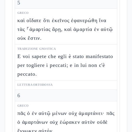
5
GRECO
καὶ οἴδατε ὅτι ἐκεῖνος ἐφανερώθη ἵνα
τὰς ⸀ἁμαρτίας ἄρῃ, καὶ ἁμαρτία ἐν αὐτῷ
οὐκ ἔστιν.
TRADUZIONE GNOSTICA
E voi sapete che egli è stato manifestato
per togliere i peccati; e in lui non c'è
peccato.
LETTURA ORTODOSSA
6
GRECO
πᾶς ὁ ἐν αὐτῷ μένων οὐχ ἁμαρτάνει· πᾶς
ὁ ἁμαρτάνων οὐχ ἑώρακεν αὐτὸν οὐδὲ
ἔγνωκεν αὐτόν.