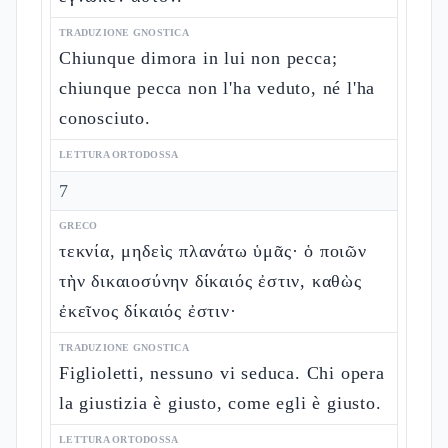
TRADUZIONE GNOSTICA
Chiunque dimora in lui non pecca;
chiunque pecca non l'ha veduto, né l'ha
conosciuto.
LETTURA ORTODOSSA
7
GRECO
τεκνία, μηδεὶς πλανάτω ὑμᾶς· ὁ ποιῶν
τὴν δικαιοσύνην δίκαιός ἐστιν, καθὼς
ἐκεῖνος δίκαιός ἐστιν·
TRADUZIONE GNOSTICA
Figlioletti, nessuno vi seduca. Chi opera
la giustizia è giusto, come egli è giusto.
LETTURA ORTODOSSA