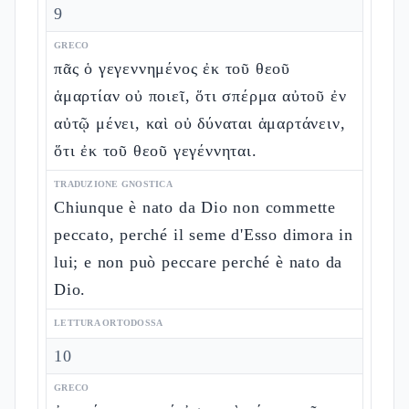
9
GRECO
πᾶς ὁ γεγεννημένος ἐκ τοῦ θεοῦ
ἁμαρτίαν οὐ ποιεῖ, ὅτι σπέρμα αὐτοῦ ἐν
αὐτῷ μένει, καὶ οὐ δύναται ἁμαρτάνειν,
ὅτι ἐκ τοῦ θεοῦ γεγέννηται.
TRADUZIONE GNOSTICA
Chiunque è nato da Dio non commette
peccato, perché il seme d'Esso dimora in
lui; e non può peccare perché è nato da
Dio.
LETTURA ORTODOSSA
10
GRECO