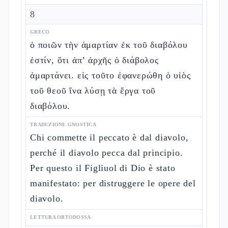
8
GRECO
ὁ ποιῶν τὴν ἁμαρτίαν ἐκ τοῦ διαβόλου
ἐστίν, ὅτι ἀπ’ ἀρχῆς ὁ διάβολος
ἁμαρτάνει. εἰς τοῦτο ἐφανερώθη ὁ υἱὸς
τοῦ θεοῦ ἵνα λύσῃ τὰ ἔργα τοῦ
διαβόλου.
TRADUZIONE GNOSTICA
Chi commette il peccato è dal diavolo,
perché il diavolo pecca dal principio.
Per questo il Figliuol di Dio è stato
manifestato: per distruggere le opere del
diavolo.
LETTURA ORTODOSSA