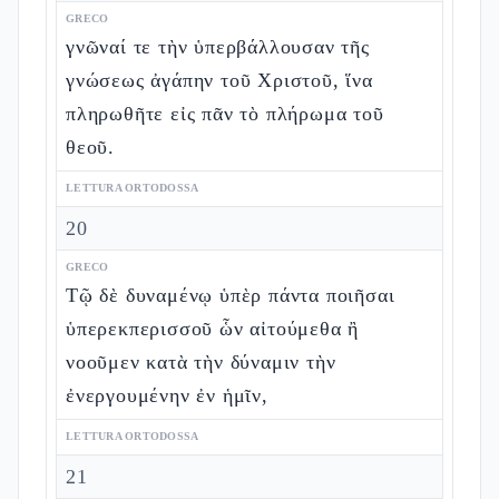
GRECO
γνῶναί τε τὴν ὑπερβάλλουσαν τῆς
γνώσεως ἀγάπην τοῦ Χριστοῦ, ἵνα
πληρωθῆτε εἰς πᾶν τὸ πλήρωμα τοῦ
θεοῦ.
LETTURA ORTODOSSA
20
GRECO
Τῷ δὲ δυναμένῳ ὑπὲρ πάντα ποιῆσαι
ὑπερεκπερισσοῦ ὧν αἰτούμεθα ἢ
νοοῦμεν κατὰ τὴν δύναμιν τὴν
ἐνεργουμένην ἐν ἡμῖν,
LETTURA ORTODOSSA
21