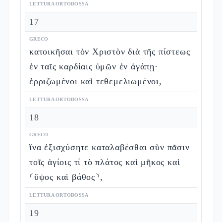
LETTURA ORTODOSSA
17
GRECO
κατοικῆσαι τὸν Χριστὸν διὰ τῆς πίστεως
ἐν ταῖς καρδίαις ὑμῶν ἐν ἀγάπῃ·
ἐρριζωμένοι καὶ τεθεμελιωμένοι,
LETTURA ORTODOSSA
18
GRECO
ἵνα ἐξισχύσητε καταλαβέσθαι σὺν πᾶσιν
τοῖς ἁγίοις τί τὸ πλάτος καὶ μῆκος καὶ
⸂ὕψος καὶ βάθος⸃,
LETTURA ORTODOSSA
19