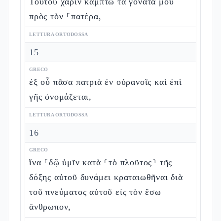
Τούτου χάριν κάμπτω τὰ γόνατά μου
πρὸς τὸν ⸀πατέρα,
LETTURA ORTODOSSA
15
GRECO
ἐξ οὗ πᾶσα πατριὰ ἐν οὐρανοῖς καὶ ἐπὶ
γῆς ὀνομάζεται,
LETTURA ORTODOSSA
16
GRECO
ἵνα ⸀δῷ ὑμῖν κατὰ ⸂τὸ πλοῦτος⸃ τῆς
δόξης αὐτοῦ δυνάμει κραταιωθῆναι διὰ
τοῦ πνεύματος αὐτοῦ εἰς τὸν ἔσω
ἄνθρωπον,