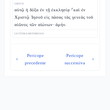
GRECO
αὐτῷ ἡ δόξα ἐν τῇ ἐκκλησίᾳ ⸀καὶ ἐν
Χριστῷ Ἰησοῦ εἰς πάσας τὰς γενεὰς τοῦ
αἰῶνος τῶν αἰώνων· ἀμήν.
LETTURA ORTODOSSA
Pericope
Pericope
precedente
successiva