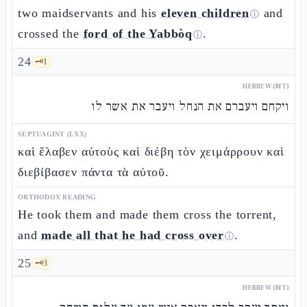
two maidservants and his
eleven children
and
ⓘ
crossed the
ford of the Yabbòq
.
ⓘ
24
🗝️
1
HEBREW (MT)
ויקחם ויעברם את הנחל ויעבר את אשר לו
SEPTUAGINT (LXX)
καὶ ἔλαβεν αὐτοὺς καὶ διέβη τὸν χειμάρρουν καὶ
διεβίβασεν πάντα τὰ αὐτοῦ.
ORTHODOX READING
He took them and made them cross the torrent,
and
made all that he had cross over
.
ⓘ
25
🗝️
3
HEBREW (MT)