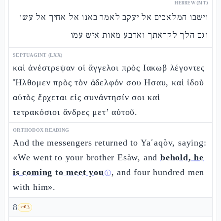
HEBREW (MT)
וישבו המלאכים אל יעקב לאמר באנו אל אחיך אל עשו
וגם הלך לקראתך וארבע מאות איש עמו
SEPTUAGINT (LXX)
καὶ ἀνέστρεψαν οἱ ἄγγελοι πρὸς Ιακωβ λέγοντες
Ἤλθομεν πρὸς τὸν ἀδελφόν σου Ησαυ, καὶ ἰδοὺ
αὐτὸς ἔρχεται εἰς συνάντησίν σοι καὶ
τετρακόσιοι ἄνδρες μετ’ αὐτοῦ.
ORTHODOX READING
And the messengers returned to Yaʿaqòv, saying:
«We went to your brother Esàw, and
behold, he
is coming to meet you
, and four hundred men
ⓘ
with him».
8
🗝️
3