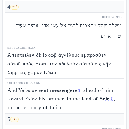
4
🗝️
2
HEBREW (MT)
וישלח יעקב מלאכים לפניו אל עשו אחיו ארצה שעיר
שדה אדום
SEPTUAGINT (LXX)
Ἀπέστειλεν δὲ Ιακωβ ἀγγέλους ἔμπροσθεν
αὐτοῦ πρὸς Ησαυ τὸν ἀδελφὸν αὐτοῦ εἰς γῆν
Σηιρ εἰς χώραν Εδωμ
ORTHODOX READING
And Yaʿaqòv sent
messengers
ahead of him
ⓘ
toward Esàw his brother, in the land of
Seìr
,
ⓘ
in the territory of Edòm.
5
🗝️
2