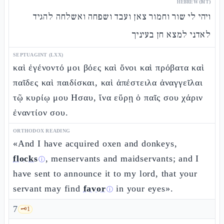
HEBREW (MT)
ויהי לי שור וחמור צאן ועבד ושפחה ואשלחה להגיד
לאדני למצא חן בעיניך
SEPTUAGINT (LXX)
καὶ ἐγένοντό μοι βόες καὶ ὄνοι καὶ πρόβατα καὶ
παῖδες καὶ παιδίσκαι, καὶ ἀπέστειλα ἀναγγεῖλαι
τῷ κυρίῳ μου Ησαυ, ἵνα εὕρῃ ὁ παῖς σου χάριν
ἐναντίον σου.
ORTHODOX READING
«And I have acquired oxen and donkeys,
flocks
, menservants and maidservants; and I
ⓘ
have sent to announce it to my lord, that your
servant may find
favor
in your eyes».
ⓘ
7
🗝️
1