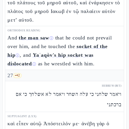
τοῦ πλάτους τοῦ μηροῦ αὐτοῦ, καὶ ἐνάρκησεν τὸ
πλάτος τοῦ μηροῦ Ιακωβ ἐν τῷ παλαίειν αὐτὸν
μετ’ αὐτοῦ.
ORTHODOX READING
And
the man saw
that he could not prevail
ⓘ
over him, and he touched the
socket of the
hip
, and
Yaʿaqòv's hip socket was
ⓘ
dislocated
as he wrestled with him.
ⓘ
27
🗝️
2
HEBREW (MT)
ויאמר שלחני כי עלה השחר ויאמר לא אשלחך כי אם
ברכתני
SEPTUAGINT (LXX)
καὶ εἶπεν αὐτῷ Ἀπόστειλόν με· ἀνέβη γὰρ ὁ