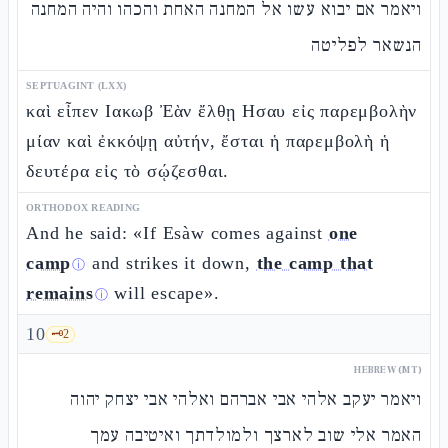
ויאמר אם יבוא עשו אל המחנה האחת והכהו והיה המחנה
הנשאר לפליטה
SEPTUAGINT (LXX)
καὶ εἶπεν Ιακωβ Ἐὰν ἔλθῃ Ησαυ εἰς παρεμβολὴν
μίαν καὶ ἐκκόψῃ αὐτήν, ἔσται ἡ παρεμβολὴ ἡ
δευτέρα εἰς τὸ σῴζεσθαι.
ORTHODOX READING
And he said: «If Esàw comes against
one
camp
and strikes it down,
the camp that
ⓘ
remains
will escape».
ⓘ
10
🗝️
2
HEBREW (MT)
ויאמר יעקב אלהי אבי אברהם ואלהי אבי יצחק יהוה
האמר אלי שוב לארצך ולמולדתך ואיטיבה עמך