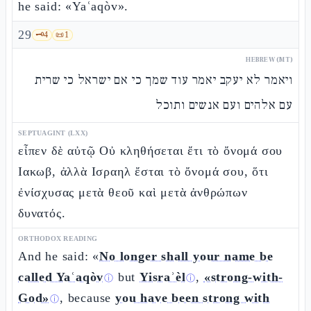
he said: «Yaʿaqòv».
29
🗝️
4
📜
1
HEBREW (MT)
ויאמר לא יעקב יאמר עוד שמך כי אם ישראל כי שרית
עם אלהים ועם אנשים ותוכל
SEPTUAGINT (LXX)
εἶπεν δὲ αὐτῷ Οὐ κληθήσεται ἔτι τὸ ὄνομά σου
Ιακωβ, ἀλλὰ Ισραηλ ἔσται τὸ ὄνομά σου, ὅτι
ἐνίσχυσας μετὰ θεοῦ καὶ μετὰ ἀνθρώπων
δυνατός.
ORTHODOX READING
And he said: «
No longer shall your name be
called Yaʿaqòv
but
Yisraʾèl
,
«strong-with-
ⓘ
ⓘ
God»
, because
you have been strong with
ⓘ