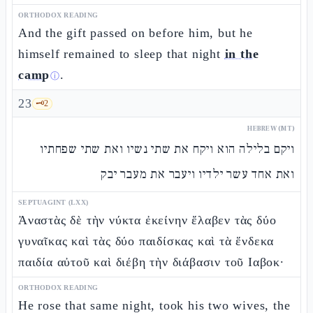
ORTHODOX READING
And the gift passed on before him, but he
himself remained to sleep that night
in the
camp
.
ⓘ
23
🗝️
2
HEBREW (MT)
ויקם בלילה הוא ויקח את שתי נשיו ואת שתי שפחתיו
ואת אחד עשר ילדיו ויעבר את מעבר יבק
SEPTUAGINT (LXX)
Ἀναστὰς δὲ τὴν νύκτα ἐκείνην ἔλαβεν τὰς δύο
γυναῖκας καὶ τὰς δύο παιδίσκας καὶ τὰ ἕνδεκα
παιδία αὐτοῦ καὶ διέβη τὴν διάβασιν τοῦ Ιαβοκ·
ORTHODOX READING
He rose that same night, took his two wives, the