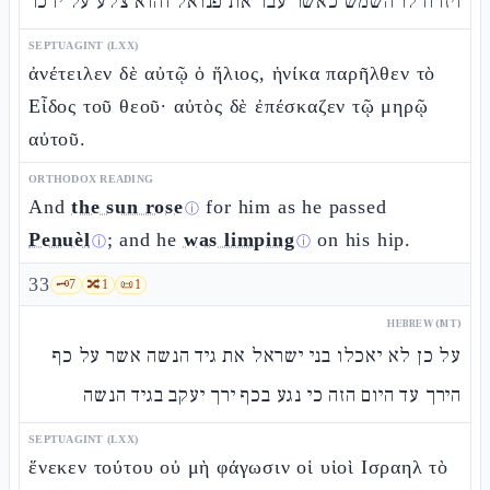
ויזרח לו השמש כאשר עבר את פנואל והוא צלע על ירכו
SEPTUAGINT (LXX)
ἀνέτειλεν δὲ αὐτῷ ὁ ἥλιος, ἡνίκα παρῆλθεν τὸ
Εἶδος τοῦ θεοῦ· αὐτὸς δὲ ἐπέσκαζεν τῷ μηρῷ
αὐτοῦ.
ORTHODOX READING
And
the sun rose
for him as he passed
ⓘ
Penuèl
; and he
was limping
on his hip.
ⓘ
ⓘ
33
🗝️
7
🔀
1
📜
1
HEBREW (MT)
על כן לא יאכלו בני ישראל את גיד הנשה אשר על כף
הירך עד היום הזה כי נגע בכף ירך יעקב בגיד הנשה
SEPTUAGINT (LXX)
ἕνεκεν τούτου οὐ μὴ φάγωσιν οἱ υἱοὶ Ισραηλ τὸ