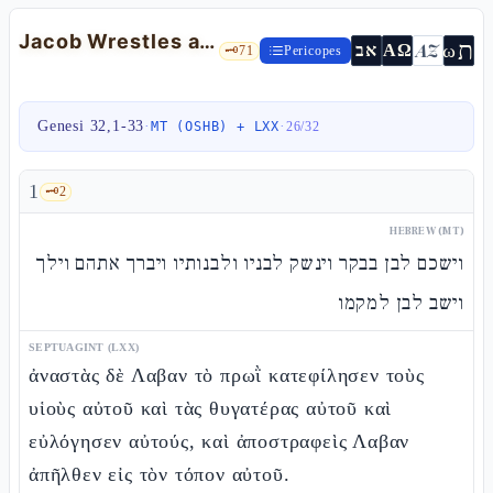
Jacob Wrestles at the Yabbok and Becomes Israel — Gen 32:1-33
ת
AZ
ω
אב
ΑΩ
🗝️
71
Pericopes
Genesi 32,1-33
·
·
MT (OSHB) + LXX
26
/
32
1
🗝️
2
HEBREW (MT)
וישכם לבן בבקר וינשק לבניו ולבנותיו ויברך אתהם וילך
וישב לבן למקמו
SEPTUAGINT (LXX)
ἀναστὰς δὲ Λαβαν τὸ πρωῒ κατεφίλησεν τοὺς
υἱοὺς αὐτοῦ καὶ τὰς θυγατέρας αὐτοῦ καὶ
εὐλόγησεν αὐτούς, καὶ ἀποστραφεὶς Λαβαν
ἀπῆλθεν εἰς τὸν τόπον αὐτοῦ.