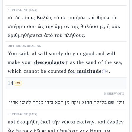
SEPTUAGINT (LXX)
σὺ δὲ εἶπας Καλῶς εὖ σε ποιήσω καὶ θήσω τὸ
σπέρμα σου ὡς τὴν ἄμμον τῆς θαλάσσης, ἣ οὐκ
ἀριθμηθήσεται ἀπὸ τοῦ πλήθους.
ORTHODOX READING
You said: «I will surely do you good and will
make your
descendants
as the sand of the sea,
ⓘ
which cannot be counted
for multitude
».
ⓘ
14
🗝️
1
HEBREW (MT)
וילן שם בלילה ההוא ויקח מן הבא בידו מנחה לעשו אחיו
SEPTUAGINT (LXX)
καὶ ἐκοιμήθη ἐκεῖ τὴν νύκτα ἐκείνην. καὶ ἔλαβεν
ὧν ἔφερεν δῶρα καὶ ἐξαπέστειλεν Ησαυ τῷ