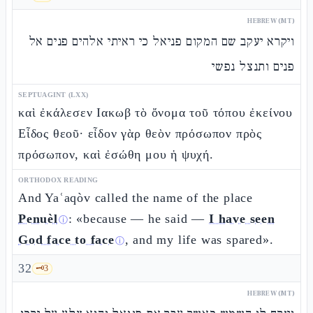
HEBREW (MT)
ויקרא יעקב שם המקום פניאל כי ראיתי אלהים פנים אל
פנים ותנצל נפשי
SEPTUAGINT (LXX)
καὶ ἐκάλεσεν Ιακωβ τὸ ὄνομα τοῦ τόπου ἐκείνου
Εἶδος θεοῦ· εἶδον γὰρ θεὸν πρόσωπον πρὸς
πρόσωπον, καὶ ἐσώθη μου ἡ ψυχή.
ORTHODOX READING
And Yaʿaqòv called the name of the place
Penuèl
: «because — he said —
I have seen
ⓘ
God face to face
, and my life was spared».
ⓘ
32
🗝️
3
HEBREW (MT)