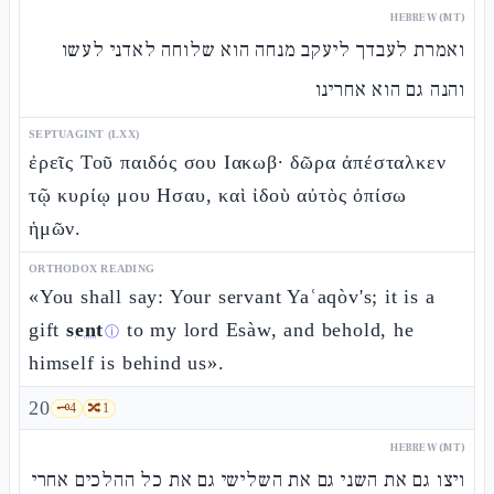
HEBREW (MT)
ואמרת לעבדך ליעקב מנחה הוא שלוחה לאדני לעשו
והנה גם הוא אחרינו
SEPTUAGINT (LXX)
ἐρεῖς Τοῦ παιδός σου Ιακωβ· δῶρα ἀπέσταλκεν
τῷ κυρίῳ μου Ησαυ, καὶ ἰδοὺ αὐτὸς ὀπίσω
ἡμῶν.
ORTHODOX READING
«You shall say: Your servant Yaʿaqòv's; it is a
gift
sent
to my lord Esàw, and behold, he
ⓘ
himself is behind us».
20
🗝️
4
🔀
1
HEBREW (MT)
ויצו גם את השני גם את השלישי גם את כל ההלכים אחרי