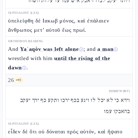
ויותר יעקב לבדו ויאבק איש עמו עד עלות השחר
SEPTUAGINT (LXX)
ὑπελείφθη δὲ Ιακωβ μόνος, καὶ ἐπάλαιεν
ἄνθρωπος μετ’ αὐτοῦ ἕως πρωί.
ORTHODOX READING
And
Yaʿaqòv was left alone
; and
a man
ⓘ
ⓘ
wrestled with him
until the rising of the
dawn
.
ⓘ
26
🗝️
3
HEBREW (MT)
וירא כי לא יכל לו ויגע בכף ירכו ותקע כף ירך יעקב
בהאבקו עמו
SEPTUAGINT (LXX)
εἶδεν δὲ ὅτι οὐ δύναται πρὸς αὐτόν, καὶ ἥψατο