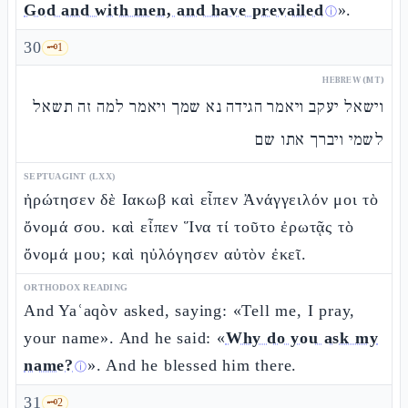
God and with men, and have prevailed
».
ⓘ
30
🗝️
1
HEBREW (MT)
וישאל יעקב ויאמר הגידה נא שמך ויאמר למה זה תשאל
לשמי ויברך אתו שם
SEPTUAGINT (LXX)
ἠρώτησεν δὲ Ιακωβ καὶ εἶπεν Ἀνάγγειλόν μοι τὸ
ὄνομά σου. καὶ εἶπεν Ἵνα τί τοῦτο ἐρωτᾷς τὸ
ὄνομά μου; καὶ ηὐλόγησεν αὐτὸν ἐκεῖ.
ORTHODOX READING
And Yaʿaqòv asked, saying: «Tell me, I pray,
your name». And he said: «
Why do you ask my
name?
». And he blessed him there.
ⓘ
31
🗝️
2