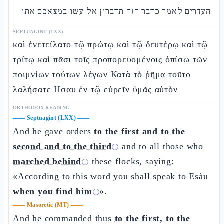
העדרים לאמר כדבר הזה תדברון אל עשו במצאכם אתו
SEPTUAGINT (LXX)
καὶ ἐνετείλατο τῷ πρώτῳ καὶ τῷ δευτέρῳ καὶ τῷ
τρίτῳ καὶ πᾶσι τοῖς προπορευομένοις ὀπίσω τῶν
ποιμνίων τούτων λέγων Κατὰ τὸ ῥῆμα τοῦτο
λαλήσατε Ησαυ ἐν τῷ εὑρεῖν ὑμᾶς αὐτὸν
ORTHODOX READING
——
Septuagint (LXX)
——
And he gave orders
to the first and to the
second and to the third
and to all those who
ⓘ
marched behind
these flocks, saying:
ⓘ
«According to this word you shall speak to Esàu
when you find him
».
ⓘ
——
Masoretic (MT)
——
And he commanded thus
to the first, to the