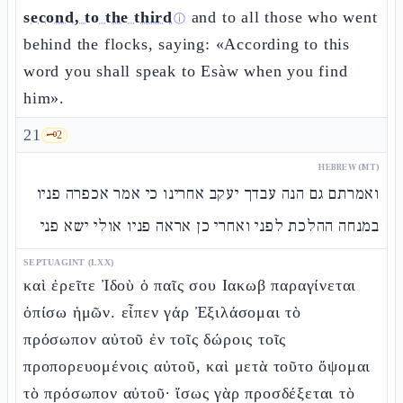
second, to the third
and to all those who went
ⓘ
behind the flocks, saying: «According to this
word you shall speak to Esàw when you find
him».
21
🗝️
2
HEBREW (MT)
ואמרתם גם הנה עבדך יעקב אחרינו כי אמר אכפרה פניו
במנחה ההלכת לפני ואחרי כן אראה פניו אולי ישא פני
SEPTUAGINT (LXX)
καὶ ἐρεῖτε Ἰδοὺ ὁ παῖς σου Ιακωβ παραγίνεται
ὀπίσω ἡμῶν. εἶπεν γάρ Ἐξιλάσομαι τὸ
πρόσωπον αὐτοῦ ἐν τοῖς δώροις τοῖς
προπορευομένοις αὐτοῦ, καὶ μετὰ τοῦτο ὄψομαι
τὸ πρόσωπον αὐτοῦ· ἴσως γὰρ προσδέξεται τὸ