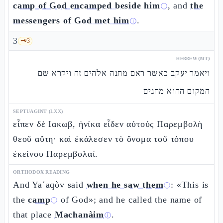
camp of God encamped beside him
, and
the
ⓘ
messengers of God met him
.
ⓘ
3
🗝️
3
HEBREW (MT)
ויאמר יעקב כאשר ראם מחנה אלהים זה ויקרא שם
המקום ההוא מחנים
SEPTUAGINT (LXX)
εἶπεν δὲ Ιακωβ, ἡνίκα εἶδεν αὐτούς Παρεμβολὴ
θεοῦ αὕτη· καὶ ἐκάλεσεν τὸ ὄνομα τοῦ τόπου
ἐκείνου Παρεμβολαί.
ORTHODOX READING
And Yaʿaqòv said
when he saw them
: «This is
ⓘ
the
camp
of God»; and he called the name of
ⓘ
that place
Machanàim
.
ⓘ