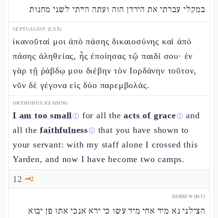
במקלי עברתי את הירדן הזה ועתה הייתי לשני מחנות
SEPTUAGINT (LXX)
ἱκανοῦταί μοι ἀπὸ πάσης δικαιοσύνης καὶ ἀπὸ
πάσης ἀληθείας, ἧς ἐποίησας τῷ παιδί σου· ἐν
γὰρ τῇ ῥάβδῳ μου διέβην τὸν Ιορδάνην τοῦτον,
νῦν δὲ γέγονα εἰς δύο παρεμβολάς.
ORTHODOX READING
I am too small
for all the
acts of grace
and
ⓘ
ⓘ
all the
faithfulness
that you have shown to
ⓘ
your servant: with my staff alone I crossed this
Yarden, and now I have become two camps.
12
🗝️
2
HEBREW (MT)
הצילני נא מיד אחי מיד עשו כי ירא אנכי אתו פן יבוא