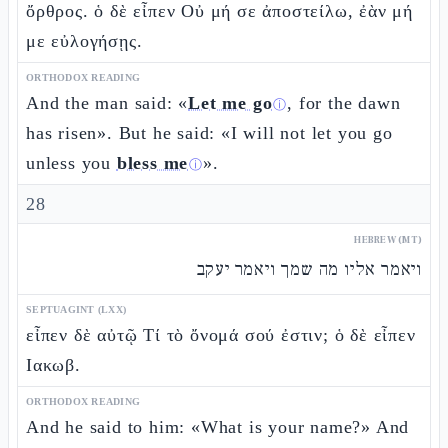
ὄρθρος. ὁ δὲ εἶπεν Οὐ μή σε ἀποστείλω, ἐὰν μή
με εὐλογήσῃς.
ORTHODOX READING
And the man said: «
Let me go
, for the dawn
ⓘ
has risen». But he said: «I will not let you go
unless you
bless me
».
ⓘ
28
HEBREW (MT)
ויאמר אליו מה שמך ויאמר יעקב
SEPTUAGINT (LXX)
εἶπεν δὲ αὐτῷ Τί τὸ ὄνομά σού ἐστιν; ὁ δὲ εἶπεν
Ιακωβ.
ORTHODOX READING
And he said to him: «What is your name?» And