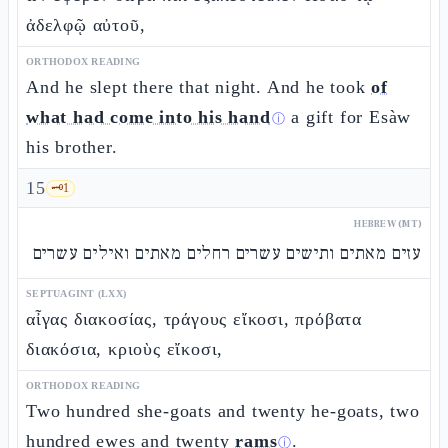
ἀδελφῷ αὐτοῦ,
ORTHODOX READING
And he slept there that night. And he took
of
what had come into his hand
a gift for Esàw
ⓘ
his brother.
15
🗝️
1
HEBREW (MT)
עזים מאתים ותישים עשרים רחלים מאתים ואילים עשרים
SEPTUAGINT (LXX)
αἶγας διακοσίας, τράγους εἴκοσι, πρόβατα
διακόσια, κριοὺς εἴκοσι,
ORTHODOX READING
Two hundred she-goats and twenty he-goats, two
hundred ewes and twenty
rams
.
ⓘ