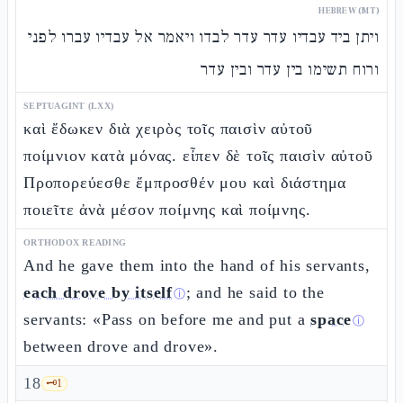
HEBREW (MT)
ויתן ביד עבדיו עדר עדר לבדו ויאמר אל עבדיו עברו לפני
ורוח תשימו בין עדר ובין עדר
SEPTUAGINT (LXX)
καὶ ἔδωκεν διὰ χειρὸς τοῖς παισὶν αὐτοῦ
ποίμνιον κατὰ μόνας. εἶπεν δὲ τοῖς παισὶν αὐτοῦ
Προπορεύεσθε ἔμπροσθέν μου καὶ διάστημα
ποιεῖτε ἀνὰ μέσον ποίμνης καὶ ποίμνης.
ORTHODOX READING
And he gave them into the hand of his servants,
each drove by itself
; and he said to the
ⓘ
servants: «Pass on before me and put a
space
ⓘ
between drove and drove».
18
🗝️
1