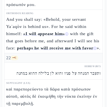
πρόσωπόν μου.
ORTHODOX READING
And you shall say: «Behold, your servant
Yaʿaqòv is behind us». For he said within
himself:
«I will appease him»
with the gift
ⓘ
that goes before me, and afterward I will see his
face:
perhaps he will receive me with favor
».
ⓘ
22
🗝️
1
HEBREW (MT)
ותעבר המנחה על פניו והוא לן בלילה ההוא במחנה
SEPTUAGINT (LXX)
καὶ παρεπορεύοντο τὰ δῶρα κατὰ πρόσωπον
αὐτοῦ, αὐτὸς δὲ ἐκοιμήθη τὴν νύκτα ἐκείνην ἐν
τῇ παρεμβολῇ.