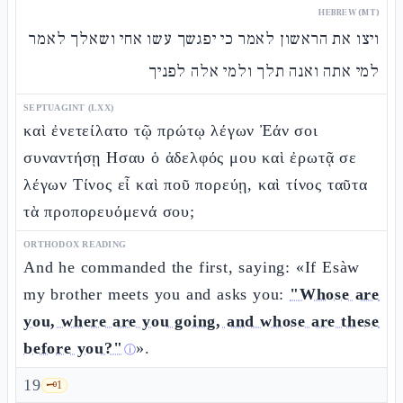
HEBREW (MT)
ויצו את הראשון לאמר כי יפגשך עשו אחי ושאלך לאמר
למי אתה ואנה תלך ולמי אלה לפניך
SEPTUAGINT (LXX)
καὶ ἐνετείλατο τῷ πρώτῳ λέγων Ἐάν σοι
συναντήσῃ Ησαυ ὁ ἀδελφός μου καὶ ἐρωτᾷ σε
λέγων Τίνος εἶ καὶ ποῦ πορεύῃ, καὶ τίνος ταῦτα
τὰ προπορευόμενά σου;
ORTHODOX READING
And he commanded the first, saying: «If Esàw
my brother meets you and asks you:
"Whose are
you, where are you going, and whose are these
before you?"
».
ⓘ
19
🗝️
1