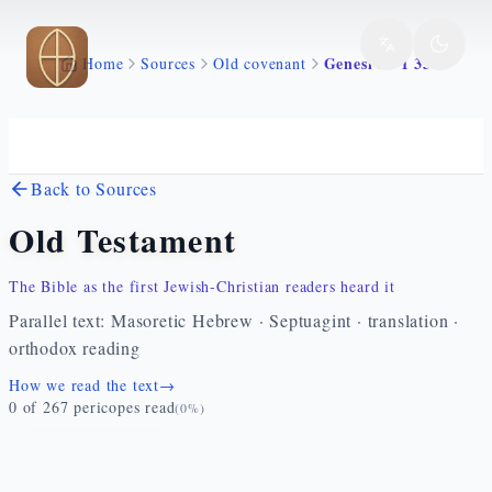
Skip to main content
Genesi 32 1 33
Home
Sources
Old covenant
Back to Sources
Old Testament
The Bible as the first Jewish-Christian readers heard it
Parallel text: Masoretic Hebrew · Septuagint · translation ·
orthodox reading
How we read the text
→
0
of
267
pericopes read
(
0
%)