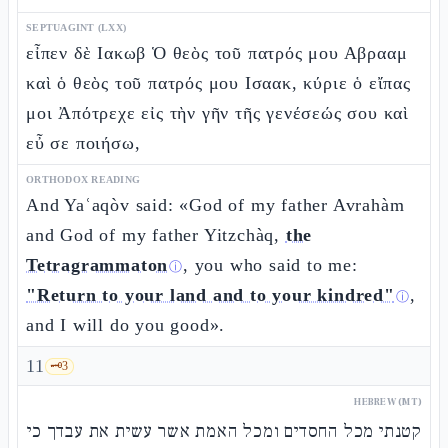
SEPTUAGINT (LXX)
εἶπεν δὲ Ιακωβ Ὁ θεὸς τοῦ πατρός μου Αβρααμ
καὶ ὁ θεὸς τοῦ πατρός μου Ισαακ, κύριε ὁ εἴπας
μοι Ἀπότρεχε εἰς τὴν γῆν τῆς γενέσεώς σου καὶ
εὖ σε ποιήσω,
ORTHODOX READING
And Yaʿaqòv said: «God of my father Avrahàm
and God of my father Yitzchàq,
the
Tetragrammaton
, you who said to me:
ⓘ
"Return to your land and to your kindred"
,
ⓘ
and I will do you good».
11
🗝️
3
HEBREW (MT)
קטנתי מכל החסדים ומכל האמת אשר עשית את עבדך כי