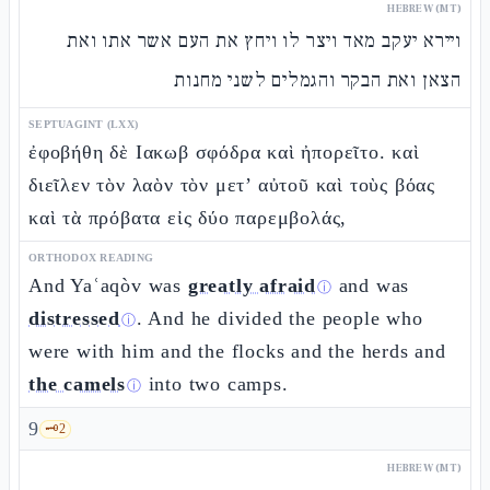
HEBREW (MT)
ויירא יעקב מאד ויצר לו ויחץ את העם אשר אתו ואת
הצאן ואת הבקר והגמלים לשני מחנות
SEPTUAGINT (LXX)
ἐφοβήθη δὲ Ιακωβ σφόδρα καὶ ἠπορεῖτο. καὶ
διεῖλεν τὸν λαὸν τὸν μετ’ αὐτοῦ καὶ τοὺς βόας
καὶ τὰ πρόβατα εἰς δύο παρεμβολάς,
ORTHODOX READING
And Yaʿaqòv was
greatly afraid
and was
ⓘ
distressed
. And he divided the people who
ⓘ
were with him and the flocks and the herds and
the camels
into two camps.
ⓘ
9
🗝️
2
HEBREW (MT)