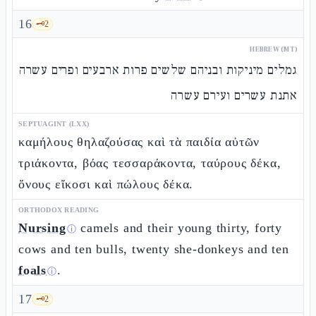
16
🗝️
2
HEBREW (MT)
גמלים מיניקות ובניהם שלשים פרות ארבעים ופרים עשרה
אתנת עשרים ועירם עשרה
SEPTUAGINT (LXX)
καμήλους θηλαζούσας καὶ τὰ παιδία αὐτῶν
τριάκοντα, βόας τεσσαράκοντα, ταύρους δέκα,
ὄνους εἴκοσι καὶ πώλους δέκα.
ORTHODOX READING
Nursing
camels and their young thirty, forty
ⓘ
cows and ten bulls, twenty she-donkeys and ten
foals
.
ⓘ
17
🗝️
2