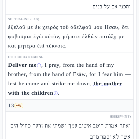
והכני אם על בנים
SEPTUAGINT (LXX)
ἐξελοῦ με ἐκ χειρὸς τοῦ ἀδελφοῦ μου Ησαυ, ὅτι
φοβοῦμαι ἐγὼ αὐτόν, μήποτε ἐλθὼν πατάξῃ με
καὶ μητέρα ἐπὶ τέκνοις.
ORTHODOX READING
Deliver me
, I pray, from the hand of my
ⓘ
brother, from the hand of Esàw, for I fear him —
lest he come and strike me down,
the mother
with the children
.
ⓘ
13
🗝️
2
HEBREW (MT)
ואתה אמרת היטב איטיב עמך ושמתי את זרעך כחול הים
אשר לא יספר מרב