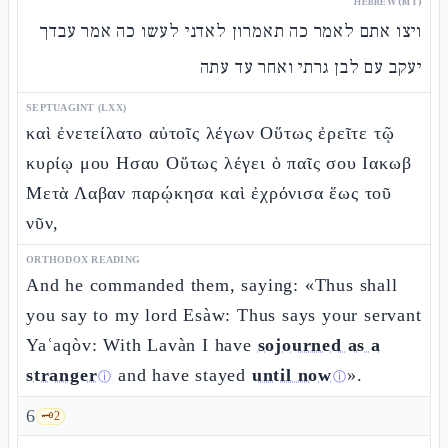
HEBREW (MT)
ויצו אתם לאמר כה תאמרון לאדני לעשו כה אמר עבדך
יעקב עם לבן גרתי ואחר עד עתה
SEPTUAGINT (LXX)
καὶ ἐνετείλατο αὐτοῖς λέγων Οὕτως ἐρεῖτε τῷ
κυρίῳ μου Ησαυ Οὕτως λέγει ὁ παῖς σου Ιακωβ
Μετὰ Λαβαν παρῴκησα καὶ ἐχρόνισα ἕως τοῦ
νῦν,
ORTHODOX READING
And he commanded them, saying: «Thus shall
you say to my lord Esàw: Thus says your servant
Yaʿaqòv: With Lavàn I have
sojourned as a
stranger
and have stayed
until now
».
ⓘ
ⓘ
6
🗝️
2