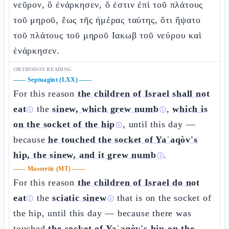
νεῦρον, ὃ ἐνάρκησεν, ὅ ἐστιν ἐπὶ τοῦ πλάτους
τοῦ μηροῦ, ἕως τῆς ἡμέρας ταύτης, ὅτι ἥψατο
τοῦ πλάτους τοῦ μηροῦ Ιακωβ τοῦ νεύρου καὶ
ἐνάρκησεν.
ORTHODOX READING
——
Septuagint (LXX)
——
For this reason
the children of Israel shall not
eat
the
sinew, which grew numb
,
which is
ⓘ
ⓘ
on the socket of the hip
, until this day —
ⓘ
because
he touched the socket of Yaʿaqòv's
hip, the sinew, and it grew numb
.
ⓘ
——
Masoretic (MT)
——
For this reason
the children of Israel do not
eat
the
sciatic sinew
that is on the socket of
ⓘ
ⓘ
the hip, until this day — because there was
touched
the socket of Yaʿaqòv's hip on the