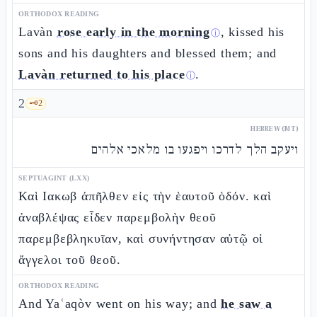
ORTHODOX READING
Lavàn
rose early in the morning
, kissed his
ⓘ
sons and his daughters and blessed them; and
Lavàn returned to his place
.
ⓘ
2
🗝️
2
HEBREW (MT)
ויעקב הלך לדרכו ויפגעו בו מלאכי אלהים
SEPTUAGINT (LXX)
Καὶ Ιακωβ ἀπῆλθεν εἰς τὴν ἑαυτοῦ ὁδόν. καὶ
ἀναβλέψας εἶδεν παρεμβολὴν θεοῦ
παρεμβεβληκυῖαν, καὶ συνήντησαν αὐτῷ οἱ
ἄγγελοι τοῦ θεοῦ.
ORTHODOX READING
And Yaʿaqòv went on his way; and
he saw a