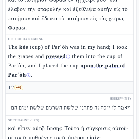
ἔλαβον τὴν σταφυλὴν καὶ ἐξέθλιψα αὐτὴν εἰς τὸ
ποτήριον καὶ ἔδωκα τὸ ποτήριον εἰς τὰς χεῖρας
Φαραω.
ORTHODOX READING
The
kòs
(cup) of Parʿòh was in my hand; I took
the grapes and
pressed
them into the cup of
ⓘ
Parʿòh, and I placed the cup
upon the palm of
Parʿòh
.
ⓘ
12
🗝️
1
HEBREW (MT)
ויאמר לו יוסף זה פתרנו שלשת השרגים שלשת ימים הם
SEPTUAGINT (LXX)
καὶ εἶπεν αὐτῷ Ιωσηφ Τοῦτο ἡ σύγκρισις αὐτοῦ·
οἱ τρεῖς πυθμένες τρεῖς ἡμέραι εἰσίν·