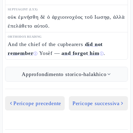
SEPTUAGINT (LXX)
οὐκ ἐμνήσθη δὲ ὁ ἀρχιοινοχόος τοῦ Ιωσηφ, ἀλλὰ
ἐπελάθετο αὐτοῦ.
ORTHODOX READING
And the chief of the cupbearers
did not
remember
Yosèf —
and forgot him
.
ⓘ
ⓘ
Approfondimento storico-halakhico
Pericope precedente
Pericope successiva