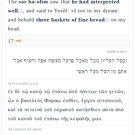
The
sar ha-ofìm
saw that
he had interpreted
well
, and said to Yosèf: «I too in my dream:
ⓘ
and behold
three baskets of fine bread
on my
ⓘ
head.
17
🗝️
4
HEBREW (MT)
ובסל העליון מכל מאכל פרעה מעשה אפה והעוף אכל
אתם מן הסל מעל ראשי
SEPTUAGINT (LXX)
ἐν δὲ τῷ κανῷ τῷ ἐπάνω ἀπὸ πάντων τῶν γενῶν,
ὧν ὁ βασιλεὺς Φαραω ἐσθίει, ἔργον σιτοποιοῦ,
καὶ τὰ πετεινὰ τοῦ οὐρανοῦ κατήσθιεν αὐτὰ ἀπὸ
τοῦ κανοῦ τοῦ ἐπάνω τῆς κεφαλῆς μου.
ORTHODOX READING