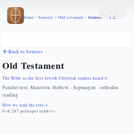
Skip to main content
Genesi 40 1 23
Home
Sources
Old covenant
Back to Sources
Old Testament
The Bible as the first Jewish-Christian readers heard it
Parallel text: Masoretic Hebrew · Septuagint · orthodox
reading
How we read the text
→
0
of
267
pericopes read
(
0
%)