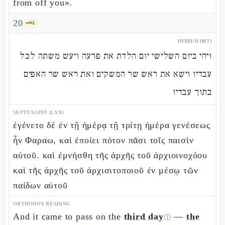
from off you».
20
🗝️
4
HEBREW (MT)
ויהי ביום השלישי יום הלדת את פרעה ויעש משתה לכל
עבדיו וישא את ראש שר המשקים ואת ראש שר האפים
בתוך עבדיו
SEPTUAGINT (LXX)
ἐγένετο δὲ ἐν τῇ ἡμέρᾳ τῇ τρίτῃ ἡμέρα γενέσεως
ἦν Φαραω, καὶ ἐποίει πότον πᾶσι τοῖς παισὶν
αὐτοῦ. καὶ ἐμνήσθη τῆς ἀρχῆς τοῦ ἀρχιοινοχόου
καὶ τῆς ἀρχῆς τοῦ ἀρχισιτοποιοῦ ἐν μέσῳ τῶν
παίδων αὐτοῦ
ORTHODOX READING
And it came to pass on the
third day
—
the
ⓘ