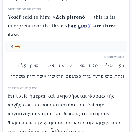
ORTHODOX READING
Yosèf said to him: «
Zeh pitronò
— this is its
interpretation: the three
sharìgìm
are three
ⓘ
days
.
13
🗝️
3
HEBREW (MT)
בעוד שלשת ימים ישא פרעה את ראשך והשיבך על כנך
ונתת כוס פרעה בידו כמשפט הראשון אשר היית משקהו
SEPTUAGINT (LXX)
ἔτι τρεῖς ἡμέραι καὶ μνησθήσεται Φαραω τῆς
ἀρχῆς σου καὶ ἀποκαταστήσει σε ἐπὶ τὴν
ἀρχιοινοχοίαν σου, καὶ δώσεις τὸ ποτήριον
Φαραω εἰς τὴν χεῖρα αὐτοῦ κατὰ τὴν ἀρχήν σου
τὴν προτέραν, ὡς ἦσθα οἰνοχοῶν.