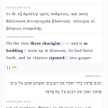
SEPTUAGINT (LXX)
ἐν δὲ τῇ ἀμπέλῳ τρεῖς πυθμένες, καὶ αὐτὴ
θάλλουσα ἀνενηνοχυῖα βλαστούς· πέπειροι οἱ
βότρυες σταφυλῆς.
ORTHODOX READING
On the vine
three sharìgìm
— and it
as
ⓘ
budding
went up in blossom, its bud burst
ⓘ
forth, and its clusters
ripened
into grapes.
ⓘ
11
🗝️
2
HEBREW (MT)
וכוס פרעה בידי ואקח את הענבים ואשחט אתם אל כוס
פרעה ואתן את הכוס על כף פרעה
SEPTUAGINT (LXX)
καὶ τὸ ποτήριον Φαραω ἐν τῇ χειρί μου· καὶ