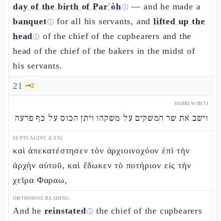
day of the birth of Parʿòh
— and he made a
ⓘ
banquet
for all his servants, and
lifted up the
ⓘ
head
of the chief of the cupbearers and the
ⓘ
head of the chief of the bakers in the midst of
his servants.
21
🗝️
2
HEBREW (MT)
וישב את שר המשקים על משקהו ויתן הכוס על כף פרעה
SEPTUAGINT (LXX)
καὶ ἀπεκατέστησεν τὸν ἀρχιοινοχόον ἐπὶ τὴν
ἀρχὴν αὐτοῦ, καὶ ἔδωκεν τὸ ποτήριον εἰς τὴν
χεῖρα Φαραω,
ORTHODOX READING
And he
reinstated
the chief of the cupbearers
ⓘ