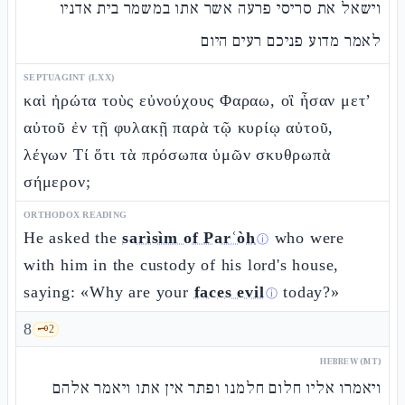
וישאל את סריסי פרעה אשר אתו במשמר בית אדניו
לאמר מדוע פניכם רעים היום
SEPTUAGINT (LXX)
καὶ ἠρώτα τοὺς εὐνούχους Φαραω, οἳ ἦσαν μετ’
αὐτοῦ ἐν τῇ φυλακῇ παρὰ τῷ κυρίῳ αὐτοῦ,
λέγων Τί ὅτι τὰ πρόσωπα ὑμῶν σκυθρωπὰ
σήμερον;
ORTHODOX READING
He asked the
sarìsìm of Parʿòh
who were
ⓘ
with him in the custody of his lord's house,
saying: «Why are your
faces evil
today?»
ⓘ
8
🗝️
2
HEBREW (MT)
ויאמרו אליו חלום חלמנו ופתר אין אתו ויאמר אלהם