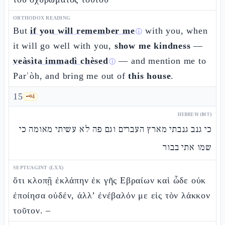
ORTHODOX READING
But
if you will remember me
with you, when
ⓘ
it will go well with you,
show me kindness
—
veàsìta immadì chèsed
— and mention me to
ⓘ
Parʿòh, and bring me out of
this house
.
15
🗝️
4
HEBREW (MT)
כי גנב גנבתי מארץ העברים וגם פה לא עשיתי מאומה כי
שמו אתי בבור
SEPTUAGINT (LXX)
ὅτι κλοπῇ ἐκλάπην ἐκ γῆς Εβραίων καὶ ὧδε οὐκ
ἐποίησα οὐδέν, ἀλλ’ ἐνέβαλόν με εἰς τὸν λάκκον
τοῦτον. –