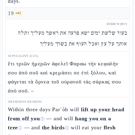
days.
19
🗝️
3
HEBREW (MT)
בעוד שלשת ימים ישא פרעה את ראשך מעליך ותלה
אותך על עץ ואכל העוף את בשרך מעליך
SEPTUAGINT (LXX)
ἔτι τριῶν ἡμερῶν ἀφελεῖ Φαραω τὴν κεφαλήν
σου ἀπὸ σοῦ καὶ κρεμάσει σε ἐπὶ ξύλου, καὶ
φάγεται τὰ ὄρνεα τοῦ οὐρανοῦ τὰς σάρκας σου
ἀπὸ σοῦ. –
ORTHODOX READING
Within three days Parʿòh will
lift up your head
from off you
— and will
hang you on a
ⓘ
tree
— and
the birds
will eat your
flesh
ⓘ
ⓘ