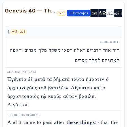
Genesis 40 — The Mashqèh and the Ofèh: the dreams of the cupbearer and the baker
ת
AZ
ω
אב
ΑΩ
🗝️
52
Pericopes
1
🗝️
3
📜
1
HEBREW (MT)
ויהי אחר הדברים האלה חטאו משקה מלך מצרים והאפה
לאדניהם למלך מצרים
SEPTUAGINT (LXX)
Ἐγένετο δὲ μετὰ τὰ ῥήματα ταῦτα ἥμαρτεν ὁ
ἀρχιοινοχόος τοῦ βασιλέως Αἰγύπτου καὶ ὁ
ἀρχισιτοποιὸς τῷ κυρίῳ αὐτῶν βασιλεῖ
Αἰγύπτου.
ORTHODOX READING
And it came to pass after
these things
that the
ⓘ