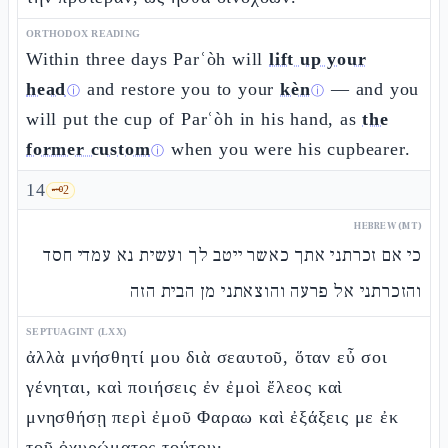
ORTHODOX READING
Within three days Parʿòh will
lift up your
head
and restore you to your
kèn
— and you
ⓘ
ⓘ
will put the cup of Parʿòh in his hand, as
the
former custom
when you were his cupbearer.
ⓘ
14
🗝️
2
HEBREW (MT)
כי אם זכרתני אתך כאשר ייטב לך ועשית נא עמדי חסד
והזכרתני אל פרעה והוצאתני מן הבית הזה
SEPTUAGINT (LXX)
ἀλλὰ μνήσθητί μου διὰ σεαυτοῦ, ὅταν εὖ σοι
γένηται, καὶ ποιήσεις ἐν ἐμοὶ ἔλεος καὶ
μνησθήσῃ περὶ ἐμοῦ Φαραω καὶ ἐξάξεις με ἐκ
τοῦ ὀχυρώματος τούτου·