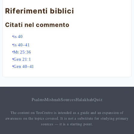
Riferimenti biblici
Citati nel commento
is 40
is 40–41
Mt 25:36
Gen 21:1
Gen 40–41
Psalms
Mishnah
Sources
Halakhah
Quiz
The content on TeoCentro is intended as a guide and an expansion of
awareness on the topics covered. It is not a substitute for studying primary
sources — it is a starting point.