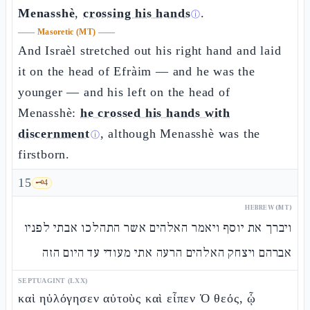
Menasshè
,
crossing his hands
.
ⓘ
——
Masoretic (MT)
——
And Israèl stretched out his right hand and laid
it on the head of Efràim — and he was the
younger — and his left on the head of
Menasshè:
he crossed his hands with
discernment
, although Menasshè was the
ⓘ
firstborn.
15
🗝️
4
HEBREW (MT)
ויברך את יוסף ויאמר האלהים אשר התהלכו אבתי לפניו
אברהם ויצחק האלהים הרעה אתי מעודי עד היום הזה
SEPTUAGINT (LXX)
καὶ ηὐλόγησεν αὐτοὺς καὶ εἶπεν Ὁ θεός, ᾧ