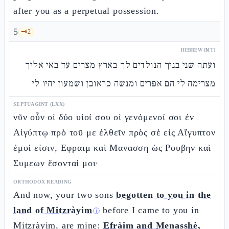
after you as a perpetual possession.
5
🗝️
2
HEBREW (MT)
ועתה שני בניך הנולדים לך בארץ מצרים עד באי אליך
מצרימה לי הם אפרים ומנשה כראובן ושמעון יהיו לי
SEPTUAGINT (LXX)
νῦν οὖν οἱ δύο υἱοί σου οἱ γενόμενοί σοι ἐν
Αἰγύπτῳ πρὸ τοῦ με ἐλθεῖν πρὸς σὲ εἰς Αἴγυπτον
ἐμοί εἰσιν, Εφραιμ καὶ Μανασση ὡς Ρουβην καὶ
Συμεων ἔσονταί μοι·
ORTHODOX READING
And now, your two sons
begotten to you in the
land of Mitzràyim
before I came to you in
ⓘ
Mitzràyim, are mine:
Efràim and Menasshè,