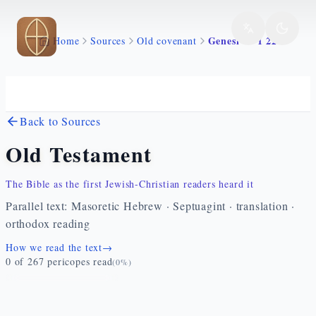
Skip to main content
Genesi 48 1 22
Home
Sources
Old covenant
Back to Sources
Old Testament
The Bible as the first Jewish-Christian readers heard it
Parallel text: Masoretic Hebrew · Septuagint · translation ·
orthodox reading
How we read the text
→
0
of
267
pericopes read
(
0
%)