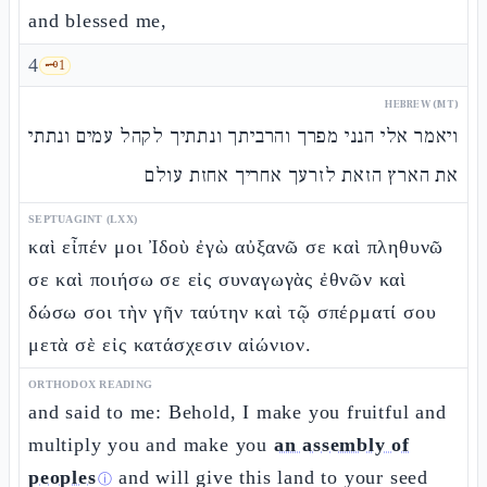
and blessed me,
4
🗝️
1
HEBREW (MT)
ויאמר אלי הנני מפרך והרביתך ונתתיך לקהל עמים ונתתי
את הארץ הזאת לזרעך אחריך אחזת עולם
SEPTUAGINT (LXX)
καὶ εἶπέν μοι Ἰδοὺ ἐγὼ αὐξανῶ σε καὶ πληθυνῶ
σε καὶ ποιήσω σε εἰς συναγωγὰς ἐθνῶν καὶ
δώσω σοι τὴν γῆν ταύτην καὶ τῷ σπέρματί σου
μετὰ σὲ εἰς κατάσχεσιν αἰώνιον.
ORTHODOX READING
and said to me: Behold, I make you fruitful and
multiply you and make you
an assembly of
peoples
and will give this land to your seed
ⓘ