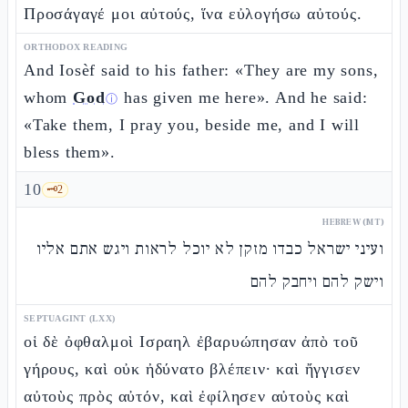
Προσάγαγέ μοι αὐτούς, ἵνα εὐλογήσω αὐτούς.
ORTHODOX READING
And Iosèf said to his father: «They are my sons,
whom
God
has given me here». And he said:
ⓘ
«Take them, I pray you, beside me, and I will
bless them».
10
🗝️
2
HEBREW (MT)
ועיני ישראל כבדו מזקן לא יוכל לראות ויגש אתם אליו
וישק להם ויחבק להם
SEPTUAGINT (LXX)
οἱ δὲ ὀφθαλμοὶ Ισραηλ ἐβαρυώπησαν ἀπὸ τοῦ
γήρους, καὶ οὐκ ἠδύνατο βλέπειν· καὶ ἤγγισεν
αὐτοὺς πρὸς αὐτόν, καὶ ἐφίλησεν αὐτοὺς καὶ