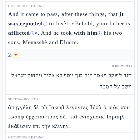
ORTHODOX READING
And it came to pass, after these things, that
it
was reported
to Iosèf: «Behold, your father is
ⓘ
afflicted
». And he took
with him
his two
ⓘ
ⓘ
sons, Menasshè and Efràim.
2
🗝️
1
HEBREW (MT)
ויגד ליעקב ויאמר הנה בנך יוסף בא אליך ויתחזק ישראל
וישב על המטה
SEPTUAGINT (LXX)
ἀπηγγέλη δὲ τῷ Ιακωβ λέγοντες Ἰδοὺ ὁ υἱός σου
Ιωσηφ ἔρχεται πρὸς σέ. καὶ ἐνισχύσας Ισραηλ
ἐκάθισεν ἐπὶ τὴν κλίνην.
ORTHODOX READING