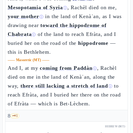
Mesopotamia of Syria
, Rachèl died on me,
ⓘ
your mother
in the land of Kenàʿan, as I was
ⓘ
drawing near
toward the hippodrome of
Chabrata
of the land to reach Efràta, and I
ⓘ
buried her on the road of the
hippodrome
—
this is Bethlehem.
——
Masoretic (MT)
——
And I, at my
coming from Paddàn
, Rachèl
ⓘ
died on me in the land of Kenàʿan, along the
way,
there still lacking a stretch of land
to
ⓘ
reach Efràta, and I buried her there on the road
of Efràta — which is Bet-Lèchem.
8
🗝️
1
HEBREW (MT)