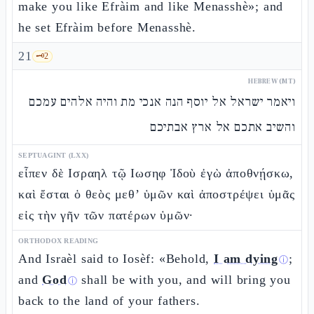
make you like Efràim and like Menasshè»; and
he set Efràim before Menasshè.
21
🗝️
2
HEBREW (MT)
ויאמר ישראל אל יוסף הנה אנכי מת והיה אלהים עמכם
והשיב אתכם אל ארץ אבתיכם
SEPTUAGINT (LXX)
εἶπεν δὲ Ισραηλ τῷ Ιωσηφ Ἰδοὺ ἐγὼ ἀποθνῄσκω,
καὶ ἔσται ὁ θεὸς μεθ’ ὑμῶν καὶ ἀποστρέψει ὑμᾶς
εἰς τὴν γῆν τῶν πατέρων ὑμῶν·
ORTHODOX READING
And Israèl said to Iosèf: «Behold,
I am dying
;
ⓘ
and
God
shall be with you, and will bring you
ⓘ
back to the land of your fathers.