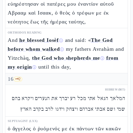
εὐηρέστησαν οἱ πατέρες μου ἐναντίον αὐτοῦ
Αβρααμ καὶ Ισαακ, ὁ θεὸς ὁ τρέφων με ἐκ
νεότητος ἕως τῆς ἡμέρας ταύτης,
ORTHODOX READING
And
he blessed Iosèf
and said: «
The God
ⓘ
before whom walked
my fathers Avrahàm and
ⓘ
Yitzchàq,
the God who shepherds me
from
ⓘ
my origin
until this day,
ⓘ
16
🗝️
2
HEBREW (MT)
המלאך הגאל אתי מכל רע יברך את הנערים ויקרא בהם
שמי ושם אבתי אברהם ויצחק וידגו לרב בקרב הארץ
SEPTUAGINT (LXX)
ὁ ἄγγελος ὁ ῥυόμενός με ἐκ πάντων τῶν κακῶν