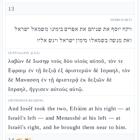
13
HEBREW (MT)
ויקח יוסף את שניהם את אפרים בימינו משמאל ישראל
ואת מנשה בשמאלו מימין ישראל ויגש אליו
SEPTUAGINT (LXX)
λαβὼν δὲ Ιωσηφ τοὺς δύο υἱοὺς αὐτοῦ, τόν τε
Εφραιμ ἐν τῇ δεξιᾷ ἐξ ἀριστερῶν δὲ Ισραηλ, τὸν
δὲ Μανασση ἐν τῇ ἀριστερᾷ ἐκ δεξιῶν δὲ
Ισραηλ, ἤγγισεν αὐτοὺς αὐτῷ.
ORTHODOX READING
And Iosèf took the two, Efràim at his right — at
Israèl's left — and Menasshè at his left — at
Israèl's right, and he brought them near to him.
🗝️
2
🔀
1