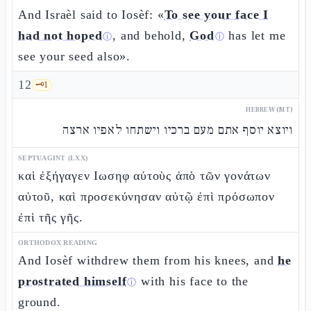
And Israèl said to Iosèf: «
To see your face I
had not hoped
, and behold,
God
has let me
ⓘ
ⓘ
see your seed also».
12
🗝️
1
HEBREW (MT)
ויוצא יוסף אתם מעם ברכיו וישתחו לאפיו ארצה
SEPTUAGINT (LXX)
καὶ ἐξήγαγεν Ιωσηφ αὐτοὺς ἀπὸ τῶν γονάτων
αὐτοῦ, καὶ προσεκύνησαν αὐτῷ ἐπὶ πρόσωπον
ἐπὶ τῆς γῆς.
ORTHODOX READING
And Iosèf withdrew them from his knees, and
he
prostrated himself
with his face to the
ⓘ
ground.