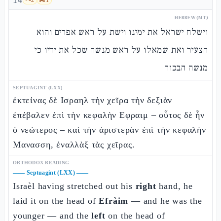
14
HEBREW (MT)
וישלח ישראל את ימינו וישת על ראש אפרים והוא
הצעיר ואת שמאלו על ראש מנשה שכל את ידיו כי
מנשה הבכור
SEPTUAGINT (LXX)
ἐκτείνας δὲ Ισραηλ τὴν χεῖρα τὴν δεξιὰν
ἐπέβαλεν ἐπὶ τὴν κεφαλὴν Εφραιμ – οὗτος δὲ ἦν
ὁ νεώτερος – καὶ τὴν ἀριστερὰν ἐπὶ τὴν κεφαλὴν
Μανασση, ἐναλλὰξ τὰς χεῖρας.
ORTHODOX READING
——
Septuagint (LXX)
——
Israèl having stretched out his
right
hand, he
laid it on the head of
Efràim
— and he was the
younger — and the
left
on the head of