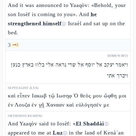
And it was announced to Yaaqòv: «Behold, your
son Iosèf is coming to you». And
he
strengthened himself
Israèl and sat up on the
ⓘ
bed.
3
🗝️
2
HEBREW (MT)
ויאמר יעקב אל יוסף אל שדי נראה אלי בלוז בארץ כנען
ויברך אתי
SEPTUAGINT (LXX)
καὶ εἶπεν Ιακωβ τῷ Ιωσηφ Ὁ θεός μου ὤφθη μοι
ἐν Λουζα ἐν γῇ Χανααν καὶ εὐλόγησέν με
ORTHODOX READING
And Yaaqòv said to Iosèf: «
El Shaddài
ⓘ
appeared to me at
Luz
in the land of Kenàʿan
ⓘ