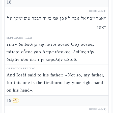
18
HEBREW (MT)
ויאמר יוסף אל אביו לא כן אבי כי זה הבכר שים ימינך על
ראשו
SEPTUAGINT (LXX)
εἶπεν δὲ Ιωσηφ τῷ πατρὶ αὐτοῦ Οὐχ οὕτως,
πάτερ· οὗτος γὰρ ὁ πρωτότοκος· ἐπίθες τὴν
δεξιάν σου ἐπὶ τὴν κεφαλὴν αὐτοῦ.
ORTHODOX READING
And Iosèf said to his father: «Not so, my father,
for this one is the firstborn: lay your right hand
on his head».
19
🗝️
2
HEBREW (MT)