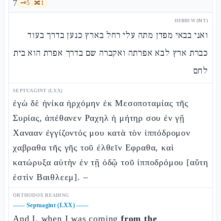
7
🗝️
5
🔀
1
HEBREW (MT)
ואני בבאי מפדן מתה עלי רחל בארץ כנען בדרך בעוד
כברת ארץ לבא אפרתה ואקברה שם בדרך אפרת הוא בית
לחם
SEPTUAGINT (LXX)
ἐγὼ δὲ ἡνίκα ἠρχόμην ἐκ Μεσοποταμίας τῆς
Συρίας, ἀπέθανεν Ραχηλ ἡ μήτηρ σου ἐν γῇ
Χανααν ἐγγίζοντός μου κατὰ τὸν ἱππόδρομον
χαβραθα τῆς γῆς τοῦ ἐλθεῖν Εφραθα, καὶ
κατώρυξα αὐτὴν ἐν τῇ ὁδῷ τοῦ ἱπποδρόμου [αὕτη
ἐστὶν Βαιθλεεμ]. –
ORTHODOX READING
——
Septuagint (LXX)
——
And I, when I was coming
from the