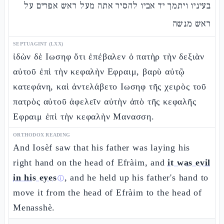
בעיניו ויתמך יד אביו להסיר אתה מעל ראש אפרים על
ראש מנשה
SEPTUAGINT (LXX)
ἰδὼν δὲ Ιωσηφ ὅτι ἐπέβαλεν ὁ πατὴρ τὴν δεξιὰν
αὐτοῦ ἐπὶ τὴν κεφαλὴν Εφραιμ, βαρὺ αὐτῷ
κατεφάνη, καὶ ἀντελάβετο Ιωσηφ τῆς χειρὸς τοῦ
πατρὸς αὐτοῦ ἀφελεῖν αὐτὴν ἀπὸ τῆς κεφαλῆς
Εφραιμ ἐπὶ τὴν κεφαλὴν Μανασση.
ORTHODOX READING
And Iosèf saw that his father was laying his
right hand on the head of Efràim, and
it was evil
in his eyes
, and he held up his father's hand to
ⓘ
move it from the head of Efràim to the head of
Menasshè.