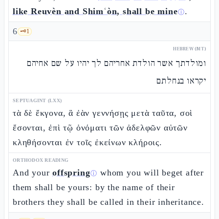
like Reuvèn and Shimʿòn, shall be mine
.
ⓘ
6
🗝️
1
HEBREW (MT)
ומולדתך אשר הולדת אחריהם לך יהיו על שם אחיהם
יקראו בנחלתם
SEPTUAGINT (LXX)
τὰ δὲ ἔκγονα, ἃ ἐὰν γεννήσῃς μετὰ ταῦτα, σοὶ
ἔσονται, ἐπὶ τῷ ὀνόματι τῶν ἀδελφῶν αὐτῶν
κληθήσονται ἐν τοῖς ἐκείνων κλήροις.
ORTHODOX READING
And your
offspring
whom you will beget after
ⓘ
them shall be yours: by the name of their
brothers they shall be called in their inheritance.