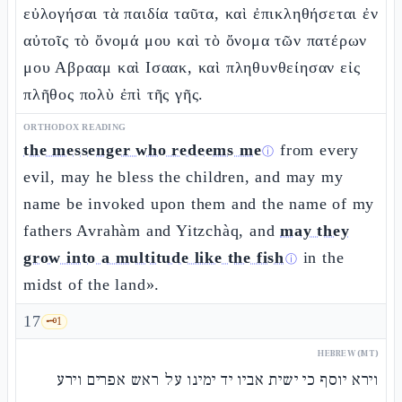
εὐλογήσαι τὰ παιδία ταῦτα, καὶ ἐπικληθήσεται ἐν
αὐτοῖς τὸ ὄνομά μου καὶ τὸ ὄνομα τῶν πατέρων
μου Αβρααμ καὶ Ισαακ, καὶ πληθυνθείησαν εἰς
πλῆθος πολὺ ἐπὶ τῆς γῆς.
ORTHODOX READING
the messenger who redeems me
from every
ⓘ
evil, may he bless the children, and may my
name be invoked upon them and the name of my
fathers Avrahàm and Yitzchàq, and
may they
grow into a multitude like the fish
in the
ⓘ
midst of the land».
17
🗝️
1
HEBREW (MT)
וירא יוסף כי ישית אביו יד ימינו על ראש אפרים וירע