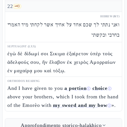
22
🗝️
3
HEBREW (MT)
ואני נתתי לך שכם אחד על אחיך אשר לקחתי מיד האמרי
בחרבי ובקשתי
SEPTUAGINT (LXX)
ἐγὼ δὲ δίδωμί σοι Σικιμα ἐξαίρετον ὑπὲρ τοὺς
ἀδελφούς σου, ἣν ἔλαβον ἐκ χειρὸς Αμορραίων
ἐν μαχαίρᾳ μου καὶ τόξῳ.
ORTHODOX READING
And I have given to you
a portion
choice
ⓘ
ⓘ
above your brothers, which I took from the hand
of the Emorèo with
my sword and my bow
».
ⓘ
Approfondimento storico-halakhico