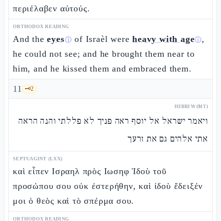
περιέλαβεν αὐτούς.
ORTHODOX READING
And the
eyes
of Israèl were
heavy with age
,
ⓘ
ⓘ
he could not see; and he brought them near to
him, and he kissed them and embraced them.
11
🗝️
2
HEBREW (MT)
ויאמר ישראל אל יוסף ראה פניך לא פללתי והנה הראה
אתי אלהים גם את זרעך
SEPTUAGINT (LXX)
καὶ εἶπεν Ισραηλ πρὸς Ιωσηφ Ἰδοὺ τοῦ
προσώπου σου οὐκ ἐστερήθην, καὶ ἰδοὺ ἔδειξέν
μοι ὁ θεὸς καὶ τὸ σπέρμα σου.
ORTHODOX READING