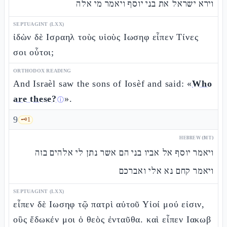
וירא ישראל את בני יוסף ויאמר מי אלה
SEPTUAGINT (LXX)
ἰδὼν δὲ Ισραηλ τοὺς υἱοὺς Ιωσηφ εἶπεν Τίνες
σοι οὗτοι;
ORTHODOX READING
And Israèl saw the sons of Iosèf and said: «
Who
are these?
».
ⓘ
9
🗝️
1
HEBREW (MT)
ויאמר יוסף אל אביו בני הם אשר נתן לי אלהים בזה
ויאמר קחם נא אלי ואברכם
SEPTUAGINT (LXX)
εἶπεν δὲ Ιωσηφ τῷ πατρὶ αὐτοῦ Υἱοί μού εἰσιν,
οὓς ἔδωκέν μοι ὁ θεὸς ἐνταῦθα. καὶ εἶπεν Ιακωβ