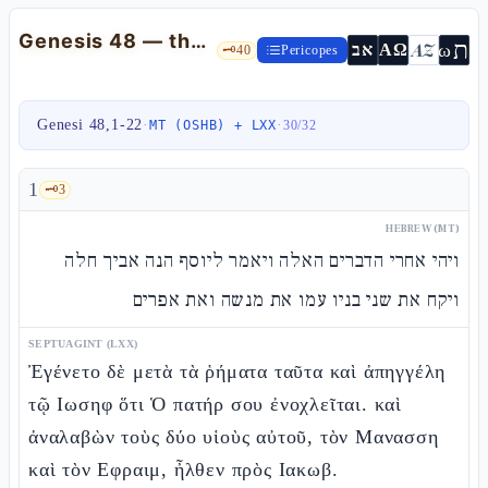
Genesis 48 — the adoption of Efràim and Menasshè and the crossed hands
ת
AZ
ω
אב
ΑΩ
🗝️
40
Pericopes
Genesi 48,1-22
·
·
MT (OSHB) + LXX
30
/
32
1
🗝️
3
HEBREW (MT)
ויהי אחרי הדברים האלה ויאמר ליוסף הנה אביך חלה
ויקח את שני בניו עמו את מנשה ואת אפרים
SEPTUAGINT (LXX)
Ἐγένετο δὲ μετὰ τὰ ῥήματα ταῦτα καὶ ἀπηγγέλη
τῷ Ιωσηφ ὅτι Ὁ πατήρ σου ἐνοχλεῖται. καὶ
ἀναλαβὼν τοὺς δύο υἱοὺς αὐτοῦ, τὸν Μανασση
καὶ τὸν Εφραιμ, ἦλθεν πρὸς Ιακωβ.