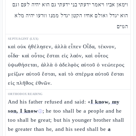
וימאן אביו ויאמר ידעתי בני ידעתי גם הוא יהיה לעם וגם
הוא יגדל ואולם אחיו הקטן יגדל ממנו וזרעו יהיה מלא
הגוים
SEPTUAGINT (LXX)
καὶ οὐκ ἠθέλησεν, ἀλλὰ εἶπεν Οἶδα, τέκνον,
οἶδα· καὶ οὗτος ἔσται εἰς λαόν, καὶ οὗτος
ὑψωθήσεται, ἀλλὰ ὁ ἀδελφὸς αὐτοῦ ὁ νεώτερος
μείζων αὐτοῦ ἔσται, καὶ τὸ σπέρμα αὐτοῦ ἔσται
εἰς πλῆθος ἐθνῶν.
ORTHODOX READING
And his father refused and said: «
I know, my
son, I know
; he too shall be a people and he
ⓘ
too shall be great; but his younger brother shall
be greater than he, and his seed shall be
a