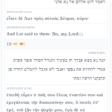
ויאמר לוט אלהם אל נא אדני
SEPTUAGINT (LXX)
εἶπεν δὲ Λωτ πρὸς αὐτούς Δέομαι, κύριε·
ORTHODOX READING
And Lot said to them:
No, my Lord
;
ⓘ
19
🗝️
2
🔀
1
HEBREW (MT)
הנה נא מצא עבדך חן בעיניך ותגדל חסדך אשר עשית
עמדי להחיות את נפשי ואנכי לא אוכל להמלט ההרה פן
תדבקני הרעה ומתי
SEPTUAGINT (LXX)
ἐπειδὴ εὗρεν ὁ παῖς σου ἔλεος ἐναντίον σου καὶ
ἐμεγάλυνας τὴν δικαιοσύνην σου, ὃ ποιεῖς ἐπ’
ἐμέ, τοῦ ζῆν τὴν ψυχήν μου, ἐγὼ δὲ οὐ