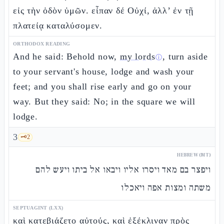
εἰς τὴν ὁδὸν ὑμῶν. εἶπαν δέ Οὐχί, ἀλλ’ ἐν τῇ
πλατείᾳ καταλύσομεν.
ORTHODOX READING
And he said: Behold now,
my lords
, turn aside
ⓘ
to your servant's house, lodge and wash your
feet; and you shall rise early and go on your
way. But they said: No; in the square we will
lodge.
3
🗝️
2
HEBREW (MT)
ויפצר בם מאד ויסרו אליו ויבאו אל ביתו ויעש להם
משתה ומצות אפה ויאכלו
SEPTUAGINT (LXX)
καὶ κατεβιάζετο αὐτούς, καὶ ἐξέκλιναν πρὸς