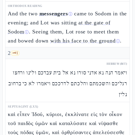
ORTHODOX READING
And the two
messengers
came to Sodom in the
ⓘ
evening; and Lot was sitting
at the gate of
Sodom
. Seeing them, Lot rose to meet them
ⓘ
and bowed down
with his face to the ground
.
ⓘ
2
🗝️
1
HEBREW (MT)
ויאמר הנה נא אדני סורו נא אל בית עבדכם ולינו ורחצו
רגליכם והשכמתם והלכתם לדרככם ויאמרו לא כי ברחוב
נלין
SEPTUAGINT (LXX)
καὶ εἶπεν Ἰδού, κύριοι, ἐκκλίνατε εἰς τὸν οἶκον
τοῦ παιδὸς ὑμῶν καὶ καταλύσατε καὶ νίψασθε
τοὺς πόδας ὑμῶν, καὶ ὀρθρίσαντες ἀπελεύσεσθε