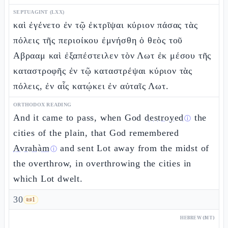
SEPTUAGINT (LXX)
καὶ ἐγένετο ἐν τῷ ἐκτρῖψαι κύριον πάσας τὰς
πόλεις τῆς περιοίκου ἐμνήσθη ὁ θεὸς τοῦ
Αβρααμ καὶ ἐξαπέστειλεν τὸν Λωτ ἐκ μέσου τῆς
καταστροφῆς ἐν τῷ καταστρέψαι κύριον τὰς
πόλεις, ἐν αἷς κατῴκει ἐν αὐταῖς Λωτ.
ORTHODOX READING
And it came to pass, when God
destroyed
the
ⓘ
cities of the plain, that God remembered
Avrahàm
and sent Lot away from the midst of
ⓘ
the overthrow, in overthrowing the cities in
which Lot dwelt.
30
📜
1
HEBREW (MT)