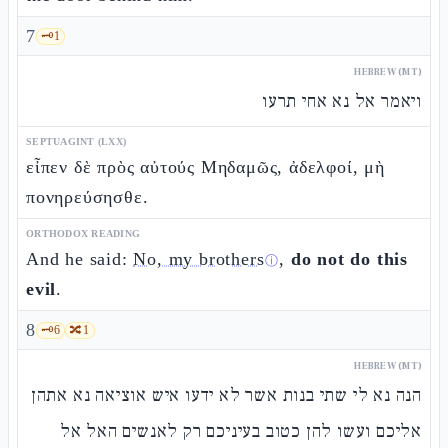
7
🗝️
1
HEBREW (MT)
ויאמר אל נא אחי תרעו
SEPTUAGINT (LXX)
εἶπεν δὲ πρὸς αὐτούς Μηδαμῶς, ἀδελφοί, μὴ
πονηρεύσησθε.
ORTHODOX READING
And he said:
No, my brothers
,
do not do this
ⓘ
evil
.
8
🗝️
6
🔀
1
HEBREW (MT)
הנה נא לי שתי בנות אשר לא ידעו איש אוציאה נא אתהן
אליכם ועשו להן כטוב בעיניכם רק לאנשים האל אל