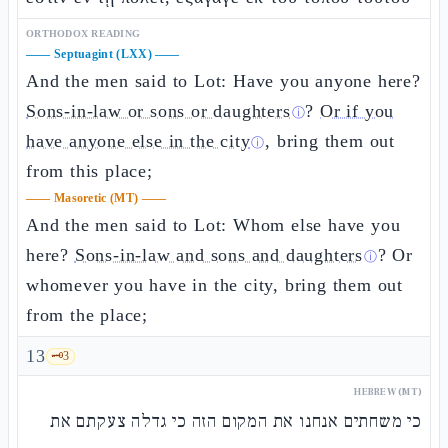
ORTHODOX READING
——
Septuagint (LXX)
——
And the men said to Lot: Have you anyone here?
Sons-in-law or sons or daughters
?
Or if you
ⓘ
have anyone else in the city
, bring them out
ⓘ
from this place;
——
Masoretic (MT)
——
And the men said to Lot: Whom else have you
here?
Sons-in-law and sons and daughters
? Or
ⓘ
whomever you have in the city, bring them out
from the place;
13
🗝️
3
HEBREW (MT)
כי משחתים אנחנו את המקום הזה כי גדלה צעקתם את