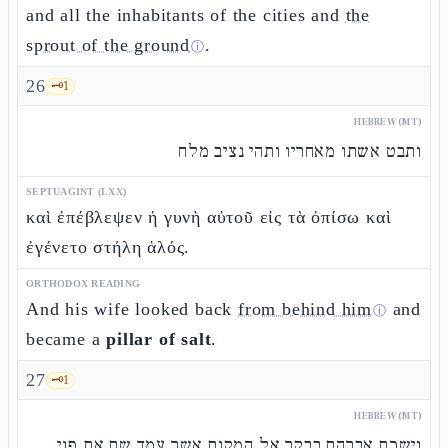
and all the inhabitants of the cities and
the
sprout of the ground
.
ⓘ
26
🗝️
1
HEBREW (MT)
ותבט אשתו מאחריו ותהי נציב מלח
SEPTUAGINT (LXX)
καὶ ἐπέβλεψεν ἡ γυνὴ αὐτοῦ εἰς τὰ ὀπίσω καὶ
ἐγένετο στήλη ἁλός.
ORTHODOX READING
And his wife looked back
from behind him
and
ⓘ
became a
pillar of salt
.
27
🗝️
1
HEBREW (MT)
וישכם אברהם בבקר אל המקום אשר עמד שם את פני