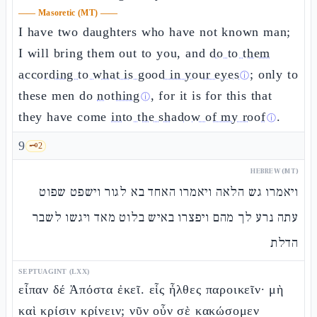
——
Masoretic (MT)
——
I have two daughters who have not known man;
I will bring them out to you, and
do to them
according to what is good in your eyes
; only to
ⓘ
these men do
nothing
, for it is for this that
ⓘ
they have come
into the shadow of my roof
.
ⓘ
9
🗝️
2
HEBREW (MT)
ויאמרו גש הלאה ויאמרו האחד בא לגור וישפט שפוט
עתה נרע לך מהם ויפצרו באיש בלוט מאד ויגשו לשבר
הדלת
SEPTUAGINT (LXX)
εἶπαν δέ Ἀπόστα ἐκεῖ. εἷς ἦλθες παροικεῖν· μὴ
καὶ κρίσιν κρίνειν; νῦν οὖν σὲ κακώσομεν