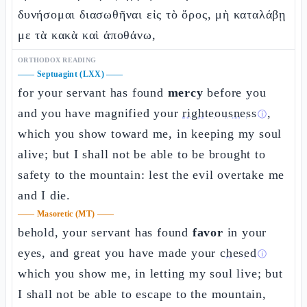
δυνήσομαι διασωθῆναι εἰς τὸ ὄρος, μὴ καταλάβῃ
με τὰ κακὰ καὶ ἀποθάνω,
ORTHODOX READING
——
Septuagint (LXX)
——
for your servant has found
mercy
before you
and you have magnified your
righteousness
,
ⓘ
which you show toward me, in keeping my soul
alive; but I shall not be able to be brought to
safety to the mountain: lest the evil overtake me
and I die.
——
Masoretic (MT)
——
behold, your servant has found
favor
in your
eyes, and great you have made your
chesed
ⓘ
which you show me, in letting my soul live; but
I shall not be able to escape to the mountain,