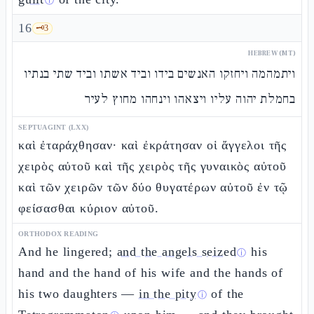
ⓘ
16
🗝️
3
HEBREW (MT)
ויתמהמה ויחזקו האנשים בידו וביד אשתו וביד שתי בנתיו
בחמלת יהוה עליו ויצאהו וינחהו מחוץ לעיר
SEPTUAGINT (LXX)
καὶ ἐταράχθησαν· καὶ ἐκράτησαν οἱ ἄγγελοι τῆς
χειρὸς αὐτοῦ καὶ τῆς χειρὸς τῆς γυναικὸς αὐτοῦ
καὶ τῶν χειρῶν τῶν δύο θυγατέρων αὐτοῦ ἐν τῷ
φείσασθαι κύριον αὐτοῦ.
ORTHODOX READING
And he lingered;
and the angels seized
his
ⓘ
hand and the hand of his wife and the hands of
his two daughters —
in the pity
of the
ⓘ