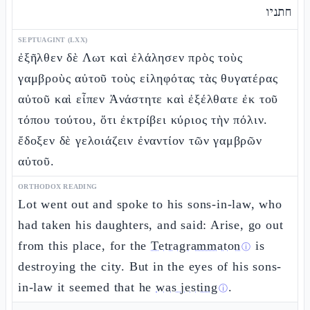
חתניו
SEPTUAGINT (LXX)
ἐξῆλθεν δὲ Λωτ καὶ ἐλάλησεν πρὸς τοὺς
γαμβροὺς αὐτοῦ τοὺς εἰληφότας τὰς θυγατέρας
αὐτοῦ καὶ εἶπεν Ἀνάστητε καὶ ἐξέλθατε ἐκ τοῦ
τόπου τούτου, ὅτι ἐκτρίβει κύριος τὴν πόλιν.
ἔδοξεν δὲ γελοιάζειν ἐναντίον τῶν γαμβρῶν
αὐτοῦ.
ORTHODOX READING
Lot went out and spoke to his sons-in-law, who
had taken his daughters, and said: Arise, go out
from this place, for the
Tetragrammaton
is
ⓘ
destroying the city. But in the eyes of his sons-
in-law it seemed that he
was jesting
.
ⓘ