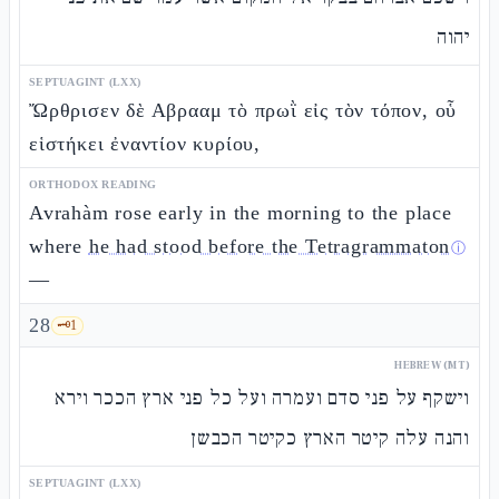
יהוה
SEPTUAGINT (LXX)
Ὤρθρισεν δὲ Αβρααμ τὸ πρωῒ εἰς τὸν τόπον, οὗ
εἱστήκει ἐναντίον κυρίου,
ORTHODOX READING
Avrahàm rose early in the morning to the place
where
he had stood before the Tetragrammaton
ⓘ
—
28
🗝️
1
HEBREW (MT)
וישקף על פני סדם ועמרה ועל כל פני ארץ הככר וירא
והנה עלה קיטר הארץ כקיטר הכבשן
SEPTUAGINT (LXX)