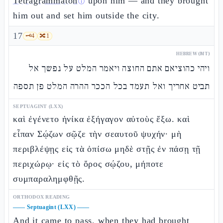
Tetragrammaton
upon him — and they brought
ⓘ
him out and set him outside the city.
17
🗝️
4
🔀
1
HEBREW (MT)
ויהי כהוציאם אתם החוצה ויאמר המלט על נפשך אל
תביט אחריך ואל תעמד בכל הככר ההרה המלט פן תספה
SEPTUAGINT (LXX)
καὶ ἐγένετο ἡνίκα ἐξήγαγον αὐτοὺς ἔξω. καὶ
εἶπαν Σῴζων σῷζε τὴν σεαυτοῦ ψυχήν· μὴ
περιβλέψῃς εἰς τὰ ὀπίσω μηδὲ στῇς ἐν πάσῃ τῇ
περιχώρῳ· εἰς τὸ ὄρος σῴζου, μήποτε
συμπαραλημφθῇς.
ORTHODOX READING
——
Septuagint (LXX)
——
And it came to pass, when they had brought