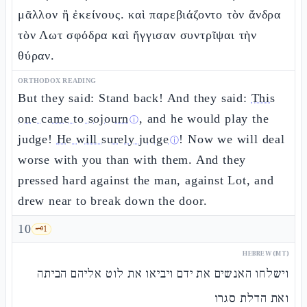
μᾶλλον ἢ ἐκείνους. καὶ παρεβιάζοντο τὸν ἄνδρα
τὸν Λωτ σφόδρα καὶ ἤγγισαν συντρῖψαι τὴν
θύραν.
ORTHODOX READING
But they said: Stand back! And they said:
This
one came to sojourn
, and he would play the
ⓘ
judge!
He will surely judge
! Now we will deal
ⓘ
worse with you than with them. And they
pressed hard against the man, against Lot, and
drew near to break down the door.
10
🗝️
1
HEBREW (MT)
וישלחו האנשים את ידם ויביאו את לוט אליהם הביתה
ואת הדלת סגרו