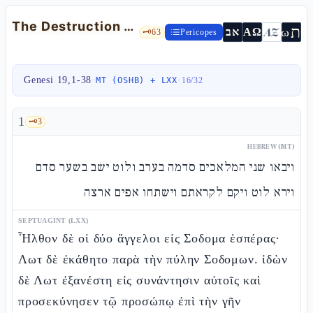
The Destruction of Sodom and the Origin of Moab and Ammon — Gen 19:1-38
ת
AZ
ω
אב
ΑΩ
🗝️
63
Pericopes
Genesi 19,1-38
·
·
MT (OSHB) + LXX
16
/
32
1
🗝️
3
HEBREW (MT)
ויבאו שני המלאכים סדמה בערב ולוט ישב בשער סדם
וירא לוט ויקם לקראתם וישתחו אפים ארצה
SEPTUAGINT (LXX)
Ἦλθον δὲ οἱ δύο ἄγγελοι εἰς Σοδομα ἑσπέρας·
Λωτ δὲ ἐκάθητο παρὰ τὴν πύλην Σοδομων. ἰδὼν
δὲ Λωτ ἐξανέστη εἰς συνάντησιν αὐτοῖς καὶ
προσεκύνησεν τῷ προσώπῳ ἐπὶ τὴν γῆν