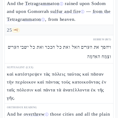
And the
Tetragrammaton
rained upon Sodom
ⓘ
and upon Gomorrah
sulfur and fire
—
from the
ⓘ
Tetragrammaton
, from heaven.
ⓘ
25
🗝️
2
HEBREW (MT)
ויהפך את הערים האל ואת כל הככר ואת כל ישבי הערים
וצמח האדמה
SEPTUAGINT (LXX)
καὶ κατέστρεψεν τὰς πόλεις ταύτας καὶ πᾶσαν
τὴν περίοικον καὶ πάντας τοὺς κατοικοῦντας ἐν
ταῖς πόλεσιν καὶ πάντα τὰ ἀνατέλλοντα ἐκ τῆς
γῆς.
ORTHODOX READING
And he
overthrew
those cities and all the plain
ⓘ