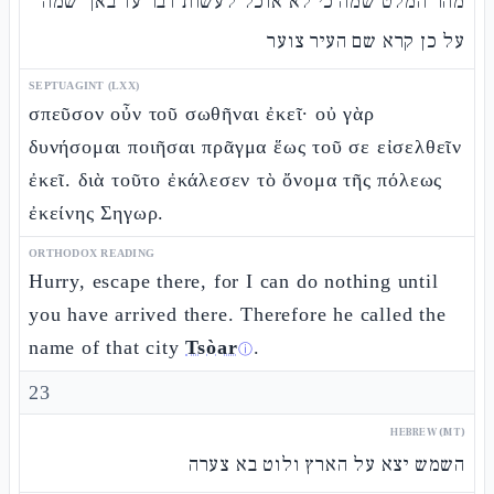
מהר המלט שמה כי לא אוכל לעשות דבר עד באך שמה
על כן קרא שם העיר צוער
SEPTUAGINT (LXX)
σπεῦσον οὖν τοῦ σωθῆναι ἐκεῖ· οὐ γὰρ
δυνήσομαι ποιῆσαι πρᾶγμα ἕως τοῦ σε εἰσελθεῖν
ἐκεῖ. διὰ τοῦτο ἐκάλεσεν τὸ ὄνομα τῆς πόλεως
ἐκείνης Σηγωρ.
ORTHODOX READING
Hurry, escape there, for I can do nothing until
you have arrived there. Therefore he called the
name of that city
Tsòar
.
ⓘ
23
HEBREW (MT)
השמש יצא על הארץ ולוט בא צערה