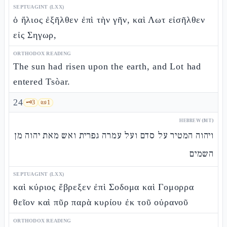
SEPTUAGINT (LXX)
ὁ ἥλιος ἐξῆλθεν ἐπὶ τὴν γῆν, καὶ Λωτ εἰσῆλθεν
εἰς Σηγωρ,
ORTHODOX READING
The sun had risen upon the earth, and Lot had
entered Tsòar.
24
🗝️
3
📜
1
HEBREW (MT)
ויהוה המטיר על סדם ועל עמרה גפרית ואש מאת יהוה מן
השמים
SEPTUAGINT (LXX)
καὶ κύριος ἔβρεξεν ἐπὶ Σοδομα καὶ Γομορρα
θεῖον καὶ πῦρ παρὰ κυρίου ἐκ τοῦ οὐρανοῦ
ORTHODOX READING