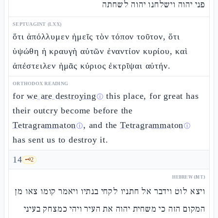
פני יהוה וישלחנו יהוה לשחתה
SEPTUAGINT (LXX)
ὅτι ἀπόλλυμεν ἡμεῖς τὸν τόπον τοῦτον, ὅτι
ὑψώθη ἡ κραυγὴ αὐτῶν ἐναντίον κυρίου, καὶ
ἀπέστειλεν ἡμᾶς κύριος ἐκτρῖψαι αὐτήν.
ORTHODOX READING
for
we are destroying
this place, for great has
ⓘ
their outcry become before the
Tetragrammaton
, and the
Tetragrammaton
ⓘ
ⓘ
has sent us to destroy it.
14
🗝️
2
HEBREW (MT)
ויצא לוט וידבר אל חתניו לקחי בנתיו ויאמר קומו צאו מן
המקום הזה כי משחית יהוה את העיר ויהי כמצחק בעיני