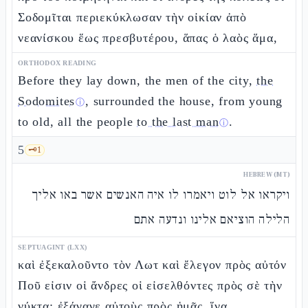
Σοδομῖται περιεκύκλωσαν τὴν οἰκίαν ἀπὸ
νεανίσκου ἕως πρεσβυτέρου, ἅπας ὁ λαὸς ἅμα,
ORTHODOX READING
Before they lay down, the men of the city,
the
Sodomites
, surrounded the house, from young
ⓘ
to old, all the people
to the last man
.
ⓘ
5
🗝️
1
HEBREW (MT)
ויקראו אל לוט ויאמרו לו איה האנשים אשר באו אליך
הלילה הוציאם אלינו ונדעה אתם
SEPTUAGINT (LXX)
καὶ ἐξεκαλοῦντο τὸν Λωτ καὶ ἔλεγον πρὸς αὐτόν
Ποῦ εἰσιν οἱ ἄνδρες οἱ εἰσελθόντες πρὸς σὲ τὴν
νύκτα; ἐξάγαγε αὐτοὺς πρὸς ἡμᾶς, ἵνα