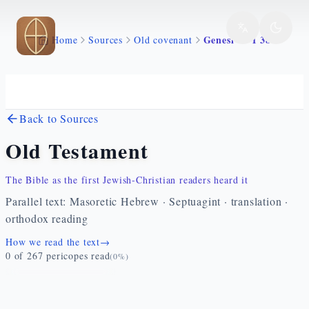
Skip to main content
Genesi 19 1 38
Home
Sources
Old covenant
Back to Sources
Old Testament
The Bible as the first Jewish-Christian readers heard it
Parallel text: Masoretic Hebrew · Septuagint · translation ·
orthodox reading
How we read the text
→
0
of
267
pericopes read
(
0
%)