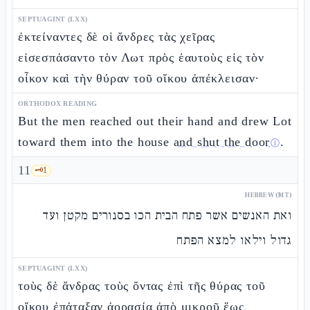
SEPTUAGINT (LXX)
ἐκτείναντες δὲ οἱ ἄνδρες τὰς χεῖρας
εἰσεσπάσαντο τὸν Λωτ πρὸς ἑαυτοὺς εἰς τὸν
οἶκον καὶ τὴν θύραν τοῦ οἴκου ἀπέκλεισαν·
ORTHODOX READING
But the men reached out their hand and drew Lot
toward them into the house
and shut the door
.
ⓘ
11
🗝️
1
HEBREW (MT)
ואת האנשים אשר פתח הבית הכו בסנורים מקטן ועד
גדול וילאו למצא הפתח
SEPTUAGINT (LXX)
τοὺς δὲ ἄνδρας τοὺς ὄντας ἐπὶ τῆς θύρας τοῦ
οἴκου ἐπάταξαν ἀορασίᾳ ἀπὸ μικροῦ ἕως