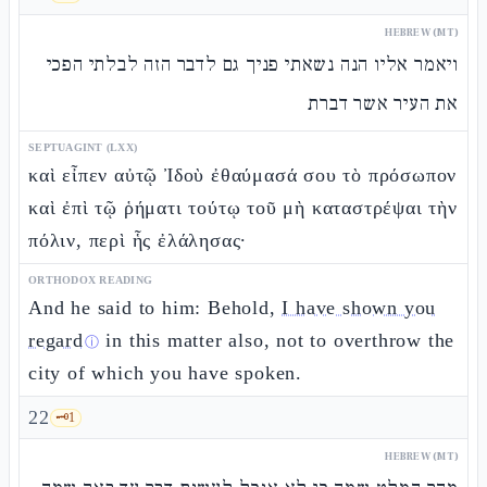
HEBREW (MT)
ויאמר אליו הנה נשאתי פניך גם לדבר הזה לבלתי הפכי
את העיר אשר דברת
SEPTUAGINT (LXX)
καὶ εἶπεν αὐτῷ Ἰδοὺ ἐθαύμασά σου τὸ πρόσωπον
καὶ ἐπὶ τῷ ῥήματι τούτῳ τοῦ μὴ καταστρέψαι τὴν
πόλιν, περὶ ἧς ἐλάλησας·
ORTHODOX READING
And he said to him: Behold,
I have shown you
regard
in this matter also, not to overthrow the
ⓘ
city of which you have spoken.
22
🗝️
1
HEBREW (MT)