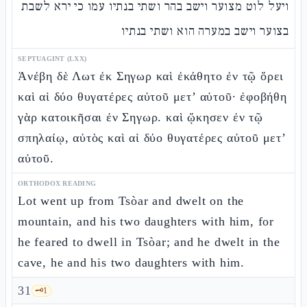
ויעל לוט מצוער וישב בהר ושתי בנתיו עמו כי ירא לשבת
בצוער וישב במערה הוא ושתי בנתיו
SEPTUAGINT (LXX)
Ἀνέβη δὲ Λωτ ἐκ Σηγωρ καὶ ἐκάθητο ἐν τῷ ὄρει
καὶ αἱ δύο θυγατέρες αὐτοῦ μετ’ αὐτοῦ· ἐφοβήθη
γὰρ κατοικῆσαι ἐν Σηγωρ. καὶ ᾤκησεν ἐν τῷ
σπηλαίῳ, αὐτὸς καὶ αἱ δύο θυγατέρες αὐτοῦ μετ’
αὐτοῦ.
ORTHODOX READING
Lot went up from Tsòar and dwelt on the
mountain, and his two daughters with him, for
he feared to dwell in Tsòar; and he dwelt in the
cave, he and his two daughters with him.
31
🗝️
1