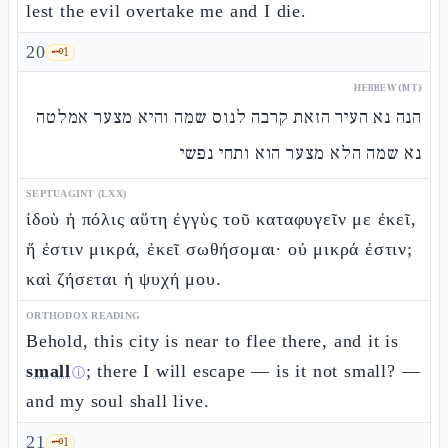
lest the evil overtake me and I die.
20
🗝️
1
HEBREW (MT)
הנה נא העיר הזאת קרבה לנוס שמה והיא מצער אמלטה
נא שמה הלא מצער הוא ותחי נפשי
SEPTUAGINT (LXX)
ἰδοὺ ἡ πόλις αὕτη ἐγγὺς τοῦ καταφυγεῖν με ἐκεῖ,
ἥ ἐστιν μικρά, ἐκεῖ σωθήσομαι· οὐ μικρά ἐστιν;
καὶ ζήσεται ἡ ψυχή μου.
ORTHODOX READING
Behold, this city is near to flee there, and it is
small
; there I will escape — is it not small? —
ⓘ
and my soul shall live.
21
🗝️
1