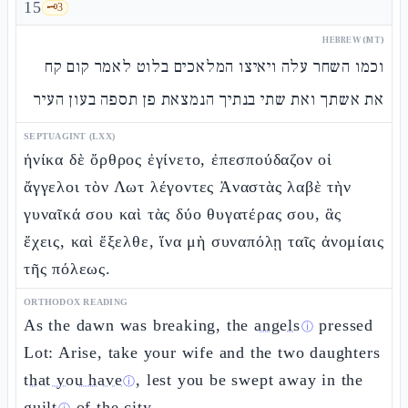
15
🗝️
3
HEBREW (MT)
וכמו השחר עלה ויאיצו המלאכים בלוט לאמר קום קח
את אשתך ואת שתי בנתיך הנמצאת פן תספה בעון העיר
SEPTUAGINT (LXX)
ἡνίκα δὲ ὄρθρος ἐγίνετο, ἐπεσπούδαζον οἱ
ἄγγελοι τὸν Λωτ λέγοντες Ἀναστὰς λαβὲ τὴν
γυναῖκά σου καὶ τὰς δύο θυγατέρας σου, ἃς
ἔχεις, καὶ ἔξελθε, ἵνα μὴ συναπόλῃ ταῖς ἀνομίαις
τῆς πόλεως.
ORTHODOX READING
As the dawn was breaking, the
angels
pressed
ⓘ
Lot: Arise, take your wife and the two daughters
that you have
, lest you be swept away in the
ⓘ
guilt
of the city.