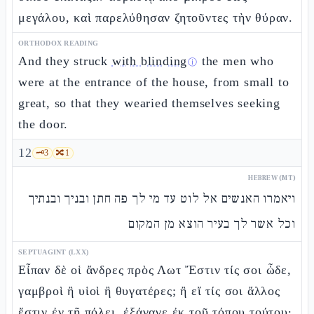
μεγάλου, καὶ παρελύθησαν ζητοῦντες τὴν θύραν.
ORTHODOX READING
And they struck
with blinding
the men who
ⓘ
were at the entrance of the house, from small to
great, so that they wearied themselves seeking
the door.
12
🗝️
3
🔀
1
HEBREW (MT)
ויאמרו האנשים אל לוט עד מי לך פה חתן ובניך ובנתיך
וכל אשר לך בעיר הוצא מן המקום
SEPTUAGINT (LXX)
Εἶπαν δὲ οἱ ἄνδρες πρὸς Λωτ Ἔστιν τίς σοι ὧδε,
γαμβροὶ ἢ υἱοὶ ἢ θυγατέρες; ἢ εἴ τίς σοι ἄλλος
ἔστιν ἐν τῇ πόλει, ἐξάγαγε ἐκ τοῦ τόπου τούτου·