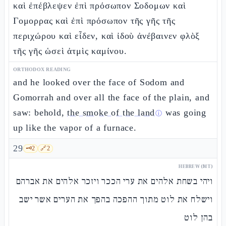
καὶ ἐπέβλεψεν ἐπὶ πρόσωπον Σοδομων καὶ
Γομορρας καὶ ἐπὶ πρόσωπον τῆς γῆς τῆς
περιχώρου καὶ εἶδεν, καὶ ἰδοὺ ἀνέβαινεν φλὸξ
τῆς γῆς ὡσεὶ ἀτμὶς καμίνου.
ORTHODOX READING
and he looked over the face of Sodom and
Gomorrah and over all the face of the plain, and
saw: behold,
the smoke of the land
was going
ⓘ
up like the vapor of a furnace.
29
🗝️
2
🔗
2
HEBREW (MT)
ויהי בשחת אלהים את ערי הככר ויזכר אלהים את אברהם
וישלח את לוט מתוך ההפכה בהפך את הערים אשר ישב
בהן לוט