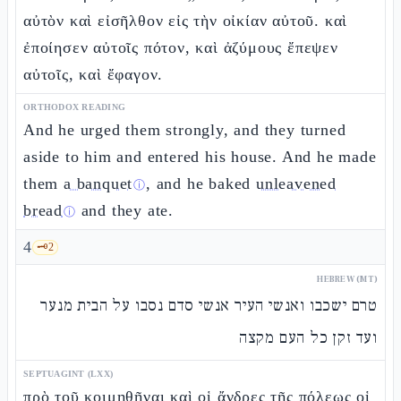
αὐτὸν καὶ εἰσῆλθον εἰς τὴν οἰκίαν αὐτοῦ. καὶ
ἐποίησεν αὐτοῖς πότον, καὶ ἀζύμους ἔπεψεν
αὐτοῖς, καὶ ἔφαγον.
ORTHODOX READING
And he urged them strongly, and they turned
aside to him and entered his house. And he made
them
a banquet
, and he baked
unleavened
ⓘ
bread
and they ate.
ⓘ
4
🗝️
2
HEBREW (MT)
טרם ישכבו ואנשי העיר אנשי סדם נסבו על הבית מנער
ועד זקן כל העם מקצה
SEPTUAGINT (LXX)
πρὸ τοῦ κοιμηθῆναι καὶ οἱ ἄνδρες τῆς πόλεως οἱ