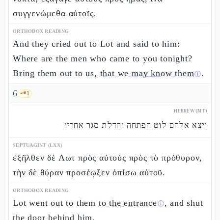
συγγενώμεθα αὐτοῖς.
ORTHODOX READING
And they cried out to Lot and said to him:
Where are the men who came to you tonight?
Bring them out to us,
that we may know them
.
ⓘ
6
🗝️
1
HEBREW (MT)
ויצא אלהם לוט הפתחה והדלת סגר אחריו
SEPTUAGINT (LXX)
ἐξῆλθεν δὲ Λωτ πρὸς αὐτοὺς πρὸς τὸ πρόθυρον,
τὴν δὲ θύραν προσέῳξεν ὀπίσω αὐτοῦ.
ORTHODOX READING
Lot went out to them
to the entrance
, and shut
ⓘ
the door behind him.