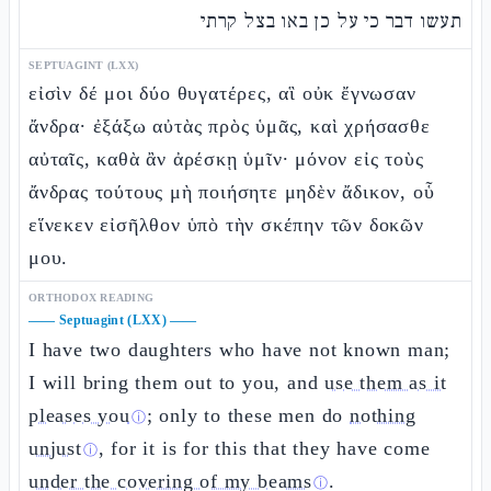
תעשו דבר כי על כן באו בצל קרתי
SEPTUAGINT (LXX)
εἰσὶν δέ μοι δύο θυγατέρες, αἳ οὐκ ἔγνωσαν
ἄνδρα· ἐξάξω αὐτὰς πρὸς ὑμᾶς, καὶ χρήσασθε
αὐταῖς, καθὰ ἂν ἀρέσκῃ ὑμῖν· μόνον εἰς τοὺς
ἄνδρας τούτους μὴ ποιήσητε μηδὲν ἄδικον, οὗ
εἵνεκεν εἰσῆλθον ὑπὸ τὴν σκέπην τῶν δοκῶν
μου.
ORTHODOX READING
——
Septuagint (LXX)
——
I have two daughters who have not known man;
I will bring them out to you, and
use them as it
pleases you
; only to these men do
nothing
ⓘ
unjust
, for it is for this that they have come
ⓘ
under the covering of my beams
.
ⓘ