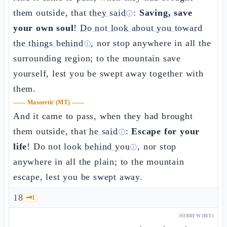
them outside, that
they said
:
Saving, save
ⓘ
your own soul
!
Do not look about you toward
the things behind
, nor stop anywhere in all the
ⓘ
surrounding region; to the mountain save
yourself, lest you be swept away together with
them.
——
Masoretic (MT)
——
And it came to pass, when they had brought
them outside, that
he said
:
Escape for your
ⓘ
life
! Do not look
behind you
, nor stop
ⓘ
anywhere in all the plain; to the mountain
escape, lest you be swept away.
18
🗝️
1
HEBREW (MT)