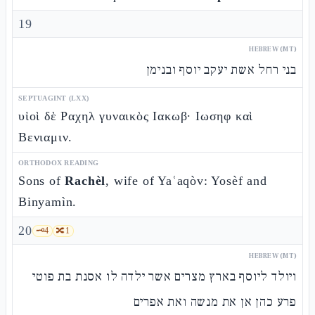
19
HEBREW (MT)
בני רחל אשת יעקב יוסף ובנימן
SEPTUAGINT (LXX)
υἱοὶ δὲ Ραχηλ γυναικὸς Ιακωβ· Ιωσηφ καὶ
Βενιαμιν.
ORTHODOX READING
Sons of
Rachèl
, wife of Yaʿaqòv: Yosèf and
Binyamìn.
20
🗝️
4
🔀
1
HEBREW (MT)
ויולד ליוסף בארץ מצרים אשר ילדה לו אסנת בת פוטי
פרע כהן אן את מנשה ואת אפרים