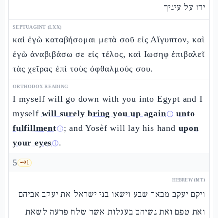
ידו על עיניך
SEPTUAGINT (LXX)
καὶ ἐγὼ καταβήσομαι μετὰ σοῦ εἰς Αἴγυπτον, καὶ
ἐγὼ ἀναβιβάσω σε εἰς τέλος, καὶ Ιωσηφ ἐπιβαλεῖ
τὰς χεῖρας ἐπὶ τοὺς ὀφθαλμούς σου.
ORTHODOX READING
I myself will go down with you into Egypt and I
myself
will surely bring you up again
unto
ⓘ
fulfillment
; and Yosèf will lay his hand
upon
ⓘ
your eyes
.
ⓘ
5
🗝️
1
HEBREW (MT)
ויקם יעקב מבאר שבע וישאו בני ישראל את יעקב אביהם
ואת טפם ואת נשיהם בעגלות אשר שלח פרעה לשאת