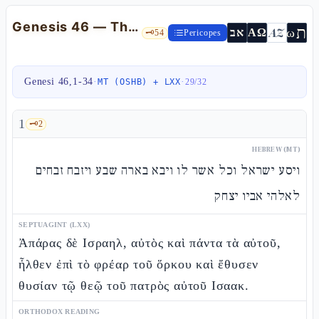
Genesis 46 — The descent into Egypt, the seventy, and the oracle «do not fear»
ת
AZ
ω
אב
ΑΩ
🗝️
54
Pericopes
Genesi 46,1-34
·
·
MT (OSHB) + LXX
29
/
32
1
🗝️
2
HEBREW (MT)
ויסע ישראל וכל אשר לו ויבא בארה שבע ויזבח זבחים
לאלהי אביו יצחק
SEPTUAGINT (LXX)
Ἀπάρας δὲ Ισραηλ, αὐτὸς καὶ πάντα τὰ αὐτοῦ,
ἦλθεν ἐπὶ τὸ φρέαρ τοῦ ὅρκου καὶ ἔθυσεν
θυσίαν τῷ θεῷ τοῦ πατρὸς αὐτοῦ Ισαακ.
ORTHODOX READING