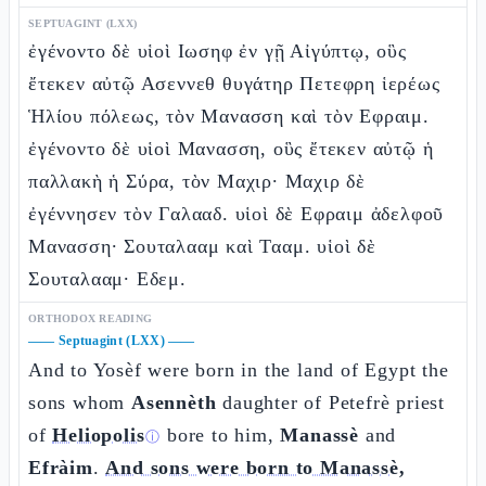
SEPTUAGINT (LXX)
ἐγένοντο δὲ υἱοὶ Ιωσηφ ἐν γῇ Αἰγύπτῳ, οὓς
ἔτεκεν αὐτῷ Ασεννεθ θυγάτηρ Πετεφρη ἱερέως
Ἡλίου πόλεως, τὸν Μανασση καὶ τὸν Εφραιμ.
ἐγένοντο δὲ υἱοὶ Μανασση, οὓς ἔτεκεν αὐτῷ ἡ
παλλακὴ ἡ Σύρα, τὸν Μαχιρ· Μαχιρ δὲ
ἐγέννησεν τὸν Γαλααδ. υἱοὶ δὲ Εφραιμ ἀδελφοῦ
Μανασση· Σουταλααμ καὶ Τααμ. υἱοὶ δὲ
Σουταλααμ· Εδεμ.
ORTHODOX READING
——
Septuagint (LXX)
——
And to Yosèf were born in the land of Egypt the
sons whom
Asennèth
daughter of Petefrè priest
of
Heliopolis
bore to him,
Manassè
and
ⓘ
Efràim
.
And sons were born to Manassè,