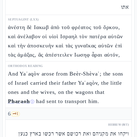
אתו
SEPTUAGINT (LXX)
ἀνέστη δὲ Ιακωβ ἀπὸ τοῦ φρέατος τοῦ ὅρκου,
καὶ ἀνέλαβον οἱ υἱοὶ Ισραηλ τὸν πατέρα αὐτῶν
καὶ τὴν ἀποσκευὴν καὶ τὰς γυναῖκας αὐτῶν ἐπὶ
τὰς ἁμάξας, ἃς ἀπέστειλεν Ιωσηφ ἆραι αὐτόν,
ORTHODOX READING
And Yaʿaqòv arose from Beèr-Shèvaʿ; the sons
of Israel carried their father Yaʿaqòv, the little
ones and the wives, on the wagons that
Pharaoh
had sent to transport him.
ⓘ
6
🗝️
1
HEBREW (MT)
ויקחו את מקניהם ואת רכושם אשר רכשו בארץ כנען