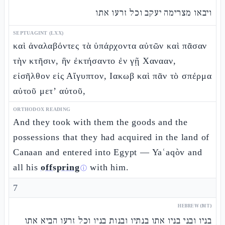
ויבאו מצרימה יעקב וכל זרעו אתו
SEPTUAGINT (LXX)
καὶ ἀναλαβόντες τὰ ὑπάρχοντα αὐτῶν καὶ πᾶσαν
τὴν κτῆσιν, ἣν ἐκτήσαντο ἐν γῇ Χανααν,
εἰσῆλθον εἰς Αἴγυπτον, Ιακωβ καὶ πᾶν τὸ σπέρμα
αὐτοῦ μετ’ αὐτοῦ,
ORTHODOX READING
And they took with them the goods and the
possessions that they had acquired in the land of
Canaan and entered into Egypt — Yaʿaqòv and
all his
offspring
with him.
ⓘ
7
HEBREW (MT)
בניו ובני בניו אתו בנתיו ובנות בניו וכל זרעו הביא אתו