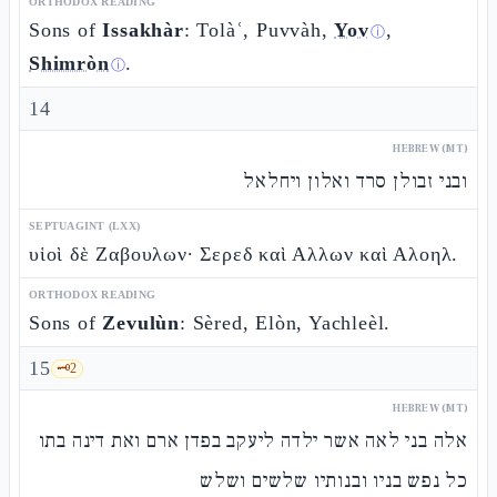
ORTHODOX READING
Sons of
Issakhàr
: Tolàʿ, Puvvàh,
Yov
,
ⓘ
Shimròn
.
ⓘ
14
HEBREW (MT)
ובני זבולן סרד ואלון ויחלאל
SEPTUAGINT (LXX)
υἱοὶ δὲ Ζαβουλων· Σερεδ καὶ Αλλων καὶ Αλοηλ.
ORTHODOX READING
Sons of
Zevulùn
: Sèred, Elòn, Yachleèl.
15
🗝️
2
HEBREW (MT)
אלה בני לאה אשר ילדה ליעקב בפדן ארם ואת דינה בתו
כל נפש בניו ובנותיו שלשים ושלש