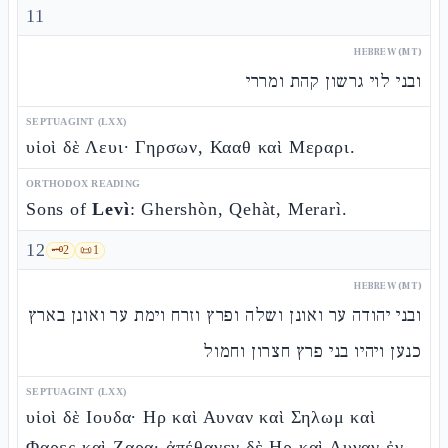
11
HEBREW (MT)
ובני לוי גרשון קהת ומררי
SEPTUAGINT (LXX)
υἱοὶ δὲ Λευι· Γηρσων, Κααθ καὶ Μεραρι.
ORTHODOX READING
Sons of
Levì
: Ghershòn, Qehàt, Merarì.
12
🗝️
2
📜
1
HEBREW (MT)
ובני יהודה ער ואונן ושלה ופרץ וזרח וימת ער ואונן בארץ
כנען ויהיו בני פרץ חצרון וחמול
SEPTUAGINT (LXX)
υἱοὶ δὲ Ιουδα· Ηρ καὶ Αυναν καὶ Σηλωμ καὶ
Φαρες καὶ Ζαρα· ἀπέθανεν δὲ Ηρ καὶ Αυναν ἐν