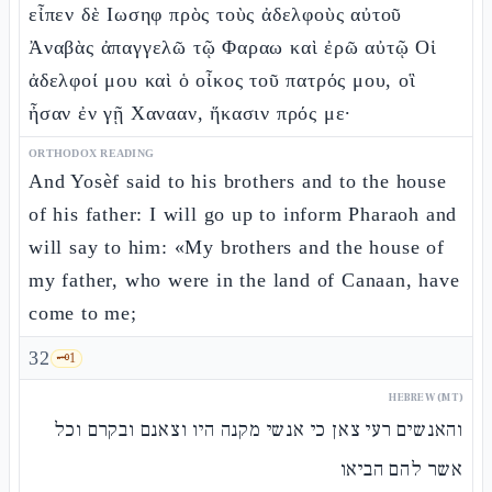
εἶπεν δὲ Ιωσηφ πρὸς τοὺς ἀδελφοὺς αὐτοῦ
Ἀναβὰς ἀπαγγελῶ τῷ Φαραω καὶ ἐρῶ αὐτῷ Οἱ
ἀδελφοί μου καὶ ὁ οἶκος τοῦ πατρός μου, οἳ
ἦσαν ἐν γῇ Χανααν, ἥκασιν πρός με·
ORTHODOX READING
And Yosèf said to his brothers and to the house
of his father: I will go up to inform Pharaoh and
will say to him: «My brothers and the house of
my father, who were in the land of Canaan, have
come to me;
32
🗝️
1
HEBREW (MT)
והאנשים רעי צאן כי אנשי מקנה היו וצאנם ובקרם וכל
אשר להם הביאו