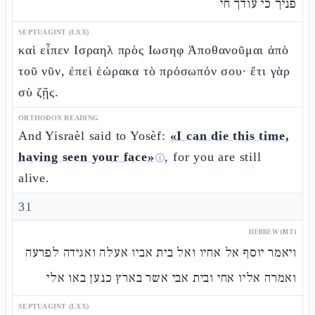
פניך כי עודך חי
SEPTUAGINT (LXX)
καὶ εἶπεν Ισραηλ πρὸς Ιωσηφ Ἀποθανοῦμαι ἀπὸ
τοῦ νῦν, ἐπεὶ ἑώρακα τὸ πρόσωπόν σου· ἔτι γὰρ
σὺ ζῇς.
ORTHODOX READING
And Yisraèl said to Yosèf:
«I can die this time,
having seen your face»
, for you are still
ⓘ
alive.
31
HEBREW (MT)
ויאמר יוסף אל אחיו ואל בית אביו אעלה ואגידה לפרעה
ואמרה אליו אחי ובית אבי אשר בארץ כנען באו אלי
SEPTUAGINT (LXX)