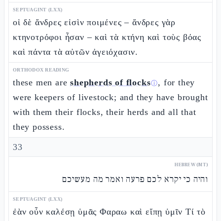
SEPTUAGINT (LXX)
οἱ δὲ ἄνδρες εἰσὶν ποιμένες – ἄνδρες γὰρ
κτηνοτρόφοι ἦσαν – καὶ τὰ κτήνη καὶ τοὺς βόας
καὶ πάντα τὰ αὐτῶν ἀγειόχασιν.
ORTHODOX READING
these men are
shepherds of flocks
, for they
ⓘ
were keepers of livestock; and they have brought
with them their flocks, their herds and all that
they possess.
33
HEBREW (MT)
והיה כי יקרא לכם פרעה ואמר מה מעשיכם
SEPTUAGINT (LXX)
ἐὰν οὖν καλέσῃ ὑμᾶς Φαραω καὶ εἴπῃ ὑμῖν Τί τὸ