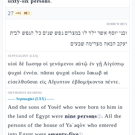
sixty-six persons
.
27
🗝️
4
🔀
1
HEBREW (MT)
ובני יוסף אשר ילד לו במצרים נפש שנים כל הנפש לבית
יעקב הבאה מצרימה שבעים
SEPTUAGINT (LXX)
υἱοὶ δὲ Ιωσηφ οἱ γενόμενοι αὐτῷ ἐν γῇ Αἰγύπτῳ
ψυχαὶ ἐννέα. πᾶσαι ψυχαὶ οἴκου Ιακωβ αἱ
εἰσελθοῦσαι εἰς Αἴγυπτον ἑβδομήκοντα πέντε.
ORTHODOX READING
——
Septuagint (LXX)
——
And the sons of Yosèf who were born to him in
the land of Egypt were
nine persons
. All the
ⓘ
persons of the house of Yaʿaqòv who entered
into Egypt were
seventy-five
ⓘ