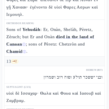
γῇ Χανααν· ἐγένοντο δὲ υἱοὶ Φαρες Ασρων καὶ
Ιεμουηλ.
ORTHODOX READING
Sons of
Yehudàh
: Er, Onàn, Shelàh, Pèretz,
Zèrach; but Er and Onàn
died in the land of
Canaan
; sons of Pèretz: Chetzròn and
ⓘ
Chamùl
.
ⓘ
13
🗝️
2
HEBREW (MT)
ובני יששכר תולע ופוה ויוב ושמרון
SEPTUAGINT (LXX)
υἱοὶ δὲ Ισσαχαρ· Θωλα καὶ Φουα καὶ Ιασουβ καὶ
Ζαμβραμ.