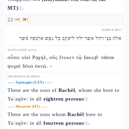
MT)
.
ⓘ
22
🗝️
2
🔀
1
HEBREW (MT)
אלה בני רחל אשר ילד ליעקב כל נפש ארבעה עשר
SEPTUAGINT (LXX)
οὗτοι υἱοὶ Ραχηλ, οὓς ἔτεκεν τῷ Ιακωβ· πᾶσαι
ψυχαὶ δέκα ὀκτώ. –
ORTHODOX READING
——
Septuagint (LXX)
——
These are the sons of
Rachèl
, whom she bore to
Yaʿaqòv: in all
eighteen persons
ⓘ
——
Masoretic (MT)
——
These are the sons whom
Rachèl
bore to
Yaʿaqòv: in all
fourteen persons
.
ⓘ