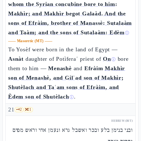
whom the Syrian concubine bore to him:
Makhìr; and Makhìr begot Galaàd. And the
sons of Efràim, brother of Manassè: Sutalaàm
and Taàm; and the sons of Sutalaàm: Edèm
ⓘ
——
Masoretic (MT)
——
To Yosèf were born in the land of Egypt —
Asnàt
daughter of Potìferaʿ priest of
On
bore
ⓘ
them to him —
Menashè
and
Efràim
Makhìr
son of Menashè, and Gilʿad son of Makhìr;
Shutèlach and Taʿam sons of Efràim, and
Èdem son of Shutèlach
.
ⓘ
21
🗝️
2
🔀
1
HEBREW (MT)
ובני בנימן בלע ובכר ואשבל גרא ונעמן אחי וראש מפים