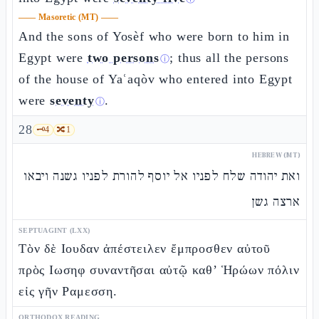
——
Masoretic (MT)
——
And the sons of Yosèf who were born to him in
Egypt were
two persons
; thus all the persons
ⓘ
of the house of Yaʿaqòv who entered into Egypt
were
seventy
.
ⓘ
28
🗝️
4
🔀
1
HEBREW (MT)
ואת יהודה שלח לפניו אל יוסף להורת לפניו גשנה ויבאו
ארצה גשן
SEPTUAGINT (LXX)
Τὸν δὲ Ιουδαν ἀπέστειλεν ἔμπροσθεν αὐτοῦ
πρὸς Ιωσηφ συναντῆσαι αὐτῷ καθ’ Ἡρώων πόλιν
εἰς γῆν Ραμεσση.
ORTHODOX READING