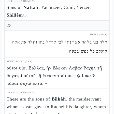
ORTHODOX READING
Sons of
Naftalì
: Yachtzeèl, Gunì, Yètzer,
Shillèm
.
ⓘ
25
HEBREW (MT)
אלה בני בלהה אשר נתן לבן לרחל בתו ותלד את אלה
ליעקב כל נפש שבעה
SEPTUAGINT (LXX)
οὗτοι υἱοὶ Βαλλας, ἣν ἔδωκεν Λαβαν Ραχηλ τῇ
θυγατρὶ αὐτοῦ, ἣ ἔτεκεν τούτους τῷ Ιακωβ·
πᾶσαι ψυχαὶ ἑπτά. –
ORTHODOX READING
These are the sons of
Bilhàh
, the maidservant
whom Lavàn gave to Rachèl his daughter, whom