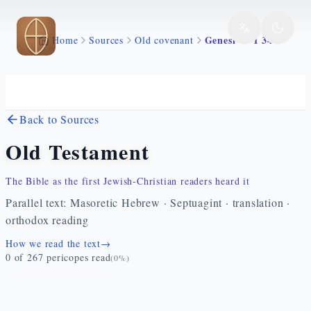
Skip to main content
Genesi 46 1 34
Home
Sources
Old covenant
Back to Sources
Old Testament
The Bible as the first Jewish-Christian readers heard it
Parallel text: Masoretic Hebrew · Septuagint · translation ·
orthodox reading
How we read the text
→
0
of
267
pericopes read
(
0
%)