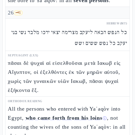
she bore to Yaʿaqòv: in all
seven persons
.
26
🗝️
1
HEBREW (MT)
כל הנפש הבאה ליעקב מצרימה יצאי ירכו מלבד נשי בני
יעקב כל נפש ששים ושש
SEPTUAGINT (LXX)
πᾶσαι δὲ ψυχαὶ αἱ εἰσελθοῦσαι μετὰ Ιακωβ εἰς
Αἴγυπτον, οἱ ἐξελθόντες ἐκ τῶν μηρῶν αὐτοῦ,
χωρὶς τῶν γυναικῶν υἱῶν Ιακωβ, πᾶσαι ψυχαὶ
ἑξήκοντα ἕξ.
ORTHODOX READING
All the persons who entered with Yaʿaqòv into
Egypt,
who came forth from his loins
, not
ⓘ
counting the wives of the sons of Yaʿaqòv: in all