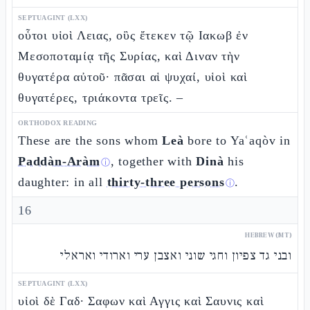
SEPTUAGINT (LXX)
οὗτοι υἱοὶ Λειας, οὓς ἔτεκεν τῷ Ιακωβ ἐν
Μεσοποταμίᾳ τῆς Συρίας, καὶ Διναν τὴν
θυγατέρα αὐτοῦ· πᾶσαι αἱ ψυχαί, υἱοὶ καὶ
θυγατέρες, τριάκοντα τρεῖς. –
ORTHODOX READING
These are the sons whom
Leà
bore to Yaʿaqòv in
Paddàn-Aràm
, together with
Dinà
his
ⓘ
daughter: in all
thirty-three persons
.
ⓘ
16
HEBREW (MT)
ובני גד צפיון וחגי שוני ואצבן ערי וארודי ואראלי
SEPTUAGINT (LXX)
υἱοὶ δὲ Γαδ· Σαφων καὶ Αγγις καὶ Σαυνις καὶ