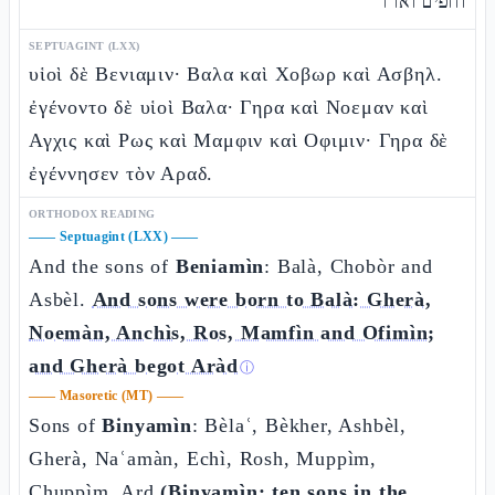
וחפים וארד
SEPTUAGINT (LXX)
υἱοὶ δὲ Βενιαμιν· Βαλα καὶ Χοβωρ καὶ Ασβηλ.
ἐγένοντο δὲ υἱοὶ Βαλα· Γηρα καὶ Νοεμαν καὶ
Αγχις καὶ Ρως καὶ Μαμφιν καὶ Οφιμιν· Γηρα δὲ
ἐγέννησεν τὸν Αραδ.
ORTHODOX READING
——
Septuagint (LXX)
——
And the sons of
Beniamìn
: Balà, Chobòr and
Asbèl.
And sons were born to Balà: Gherà,
Noemàn, Anchìs, Ros, Mamfìn and Ofimìn;
and Gherà begot Aràd
ⓘ
——
Masoretic (MT)
——
Sons of
Binyamìn
: Bèlaʿ, Bèkher, Ashbèl,
Gherà, Naʿamàn, Echì, Rosh, Muppìm,
Chuppìm, Ard
(Binyamìn: ten sons in the