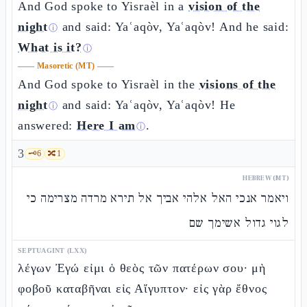
And God spoke to Yisraèl in a
vision of the
night
and said: Yaʿaqòv, Yaʿaqòv! And he said:
ⓘ
What is it?
ⓘ
——
Masoretic (MT)
——
And God spoke to Yisraèl in the
visions of the
night
and said: Yaʿaqòv, Yaʿaqòv! He
ⓘ
answered:
Here I am
.
ⓘ
3
🗝️
6
🔀
1
HEBREW (MT)
ויאמר אנכי האל אלהי אביך אל תירא מרדה מצרימה כי
לגוי גדול אשימך שם
SEPTUAGINT (LXX)
λέγων Ἐγώ εἰμι ὁ θεὸς τῶν πατέρων σου· μὴ
φοβοῦ καταβῆναι εἰς Αἴγυπτον· εἰς γὰρ ἔθνος