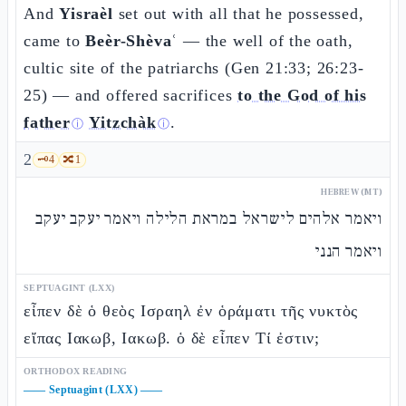
And
Yisraèl
set out with all that he possessed,
came to
Beèr-Shèvaʿ
— the well of the oath,
cultic site of the patriarchs (Gen 21:33; 26:23-
25) — and offered sacrifices
to the God of his
father
Yitzchàk
.
ⓘ
ⓘ
2
🗝️
4
🔀
1
HEBREW (MT)
ויאמר אלהים לישראל במראת הלילה ויאמר יעקב יעקב
ויאמר הנני
SEPTUAGINT (LXX)
εἶπεν δὲ ὁ θεὸς Ισραηλ ἐν ὁράματι τῆς νυκτὸς
εἴπας Ιακωβ, Ιακωβ. ὁ δὲ εἶπεν Τί ἐστιν;
ORTHODOX READING
——
Septuagint (LXX)
——