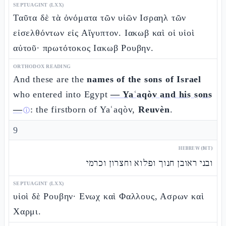
SEPTUAGINT (LXX)
Ταῦτα δὲ τὰ ὀνόματα τῶν υἱῶν Ισραηλ τῶν
εἰσελθόντων εἰς Αἴγυπτον. Ιακωβ καὶ οἱ υἱοὶ
αὐτοῦ· πρωτότοκος Ιακωβ Ρουβην.
ORTHODOX READING
And these are the
names of the sons of Israel
who entered into Egypt
— Yaʿaqòv and his sons
—
: the firstborn of Yaʿaqòv,
Reuvèn
.
ⓘ
9
HEBREW (MT)
ובני ראובן חנוך ופלוא וחצרון וכרמי
SEPTUAGINT (LXX)
υἱοὶ δὲ Ρουβην· Ενωχ καὶ Φαλλους, Ασρων καὶ
Χαρμι.