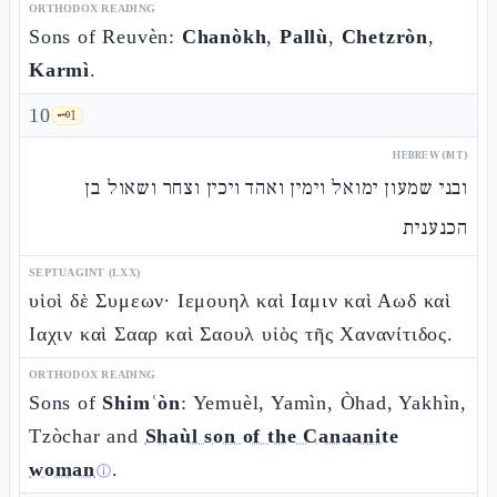
ORTHODOX READING
Sons of Reuvèn:
Chanòkh
,
Pallù
,
Chetzròn
,
Karmì
.
10
🗝️
1
HEBREW (MT)
ובני שמעון ימואל וימין ואהד ויכין וצחר ושאול בן
הכנענית
SEPTUAGINT (LXX)
υἱοὶ δὲ Συμεων· Ιεμουηλ καὶ Ιαμιν καὶ Αωδ καὶ
Ιαχιν καὶ Σααρ καὶ Σαουλ υἱὸς τῆς Χανανίτιδος.
ORTHODOX READING
Sons of
Shimʿòn
: Yemuèl, Yamìn, Òhad, Yakhìn,
Tzòchar and
Shaùl son of the Canaanite
woman
.
ⓘ