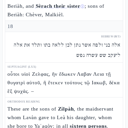
Beriàh, and
Sèrach their sister
; sons of
ⓘ
Beriàh: Chèver, Malkièl.
18
HEBREW (MT)
אלה בני זלפה אשר נתן לבן ללאה בתו ותלד את אלה
ליעקב שש עשרה נפש
SEPTUAGINT (LXX)
οὗτοι υἱοὶ Ζελφας, ἣν ἔδωκεν Λαβαν Λεια τῇ
θυγατρὶ αὐτοῦ, ἣ ἔτεκεν τούτους τῷ Ιακωβ, δέκα
ἓξ ψυχάς. –
ORTHODOX READING
These are the sons of
Zilpàh
, the maidservant
whom Lavàn gave to Leà his daughter, whom
she bore to Yaʿaqòv: in all
sixteen persons
.