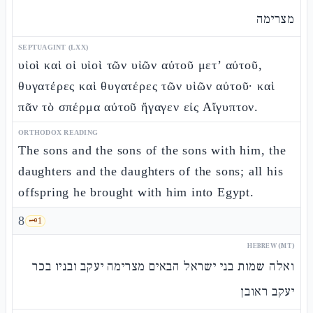
מצרימה
SEPTUAGINT (LXX)
υἱοὶ καὶ οἱ υἱοὶ τῶν υἱῶν αὐτοῦ μετ’ αὐτοῦ,
θυγατέρες καὶ θυγατέρες τῶν υἱῶν αὐτοῦ· καὶ
πᾶν τὸ σπέρμα αὐτοῦ ἤγαγεν εἰς Αἴγυπτον.
ORTHODOX READING
The sons and the sons of the sons with him, the
daughters and the daughters of the sons; all his
offspring he brought with him into Egypt.
8
🗝️
1
HEBREW (MT)
ואלה שמות בני ישראל הבאים מצרימה יעקב ובניו בכר
יעקב ראובן