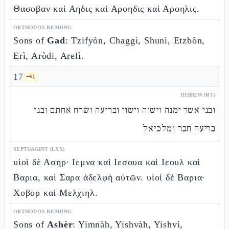
Θασοβαν καὶ Αηδις καὶ Αροηδις καὶ Αροηλις.
ORTHODOX READING
Sons of
Gad
: Tzifyòn, Chaggì, Shunì, Etzbòn,
Erì, Aròdi, Arelì.
17
🗝️
1
HEBREW (MT)
ובני אשר ימנה וישוה וישוי ובריעה ושרח אחתם ובני
בריעה חבר ומלכיאל
SEPTUAGINT (LXX)
υἱοὶ δὲ Ασηρ· Ιεμνα καὶ Ιεσουα καὶ Ιεουλ καὶ
Βαρια, καὶ Σαρα ἀδελφὴ αὐτῶν. υἱοὶ δὲ Βαρια·
Χοβορ καὶ Μελχιηλ.
ORTHODOX READING
Sons of
Ashèr
: Yimnàh, Yishvàh, Yishvì,