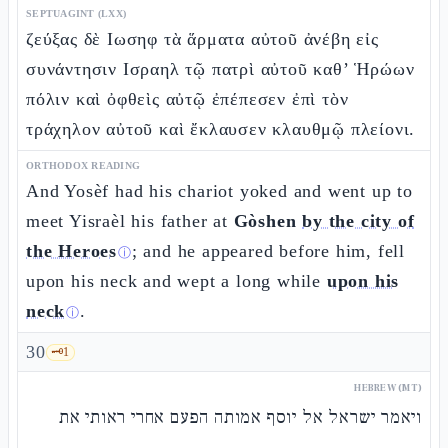
SEPTUAGINT (LXX)
ζεύξας δὲ Ιωσηφ τὰ ἅρματα αὐτοῦ ἀνέβη εἰς
συνάντησιν Ισραηλ τῷ πατρὶ αὐτοῦ καθ’ Ἡρώων
πόλιν καὶ ὀφθεὶς αὐτῷ ἐπέπεσεν ἐπὶ τὸν
τράχηλον αὐτοῦ καὶ ἔκλαυσεν κλαυθμῷ πλείονι.
ORTHODOX READING
And Yosèf had his chariot yoked and went up to
meet Yisraèl his father at
Gòshen
by the city of
the Heroes
; and he appeared before him, fell
ⓘ
upon his neck and wept a long while
upon his
neck
.
ⓘ
30
🗝️
1
HEBREW (MT)
ויאמר ישראל אל יוסף אמותה הפעם אחרי ראותי את