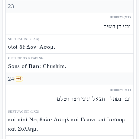
23
HEBREW (MT)
ובני דן חשים
SEPTUAGINT (LXX)
υἱοὶ δὲ Δαν· Ασομ.
ORTHODOX READING
Sons of
Dan
: Chushìm.
24
🗝️
1
HEBREW (MT)
ובני נפתלי יחצאל וגוני ויצר ושלם
SEPTUAGINT (LXX)
καὶ υἱοὶ Νεφθαλι· Ασιηλ καὶ Γωυνι καὶ Ισσααρ
καὶ Συλλημ.