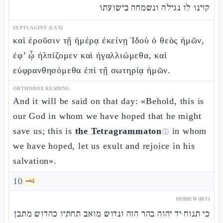
קוינו לו נגילה ונשמחה בישועתו
SEPTUAGINT (LXX)
καὶ ἐροῦσιν τῇ ἡμέρᾳ ἐκείνῃ Ἰδοὺ ὁ θεὸς ἡμῶν,
ἐφ’ ᾧ ἠλπίζομεν καὶ ἠγαλλιώμεθα, καὶ
εὐφρανθησόμεθα ἐπὶ τῇ σωτηρίᾳ ἡμῶν.
ORTHODOX READING
And it will be said on that day: «Behold, this is
our God in whom we have hoped that he might
save us; this is
the Tetragrammaton
in whom
ⓘ
we have hoped, let us exult and rejoice in his
salvation».
10
🗝️
4
HEBREW (MT)
כי תנוח יד יהוה בהר הזה ונדוש מואב תחתיו כהדוש מתבן