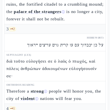
ruins, the fortified citadel to a crumbling mound;
the
palace of the strangers
is no longer a city,
ⓘ
forever it shall not be rebuilt.
3
🗝️
2
HEBREW (MT)
על כן יכבדוך עם עז קרית גוים עריצים ייראוך
SEPTUAGINT (LXX)
διὰ τοῦτο εὐλογήσει σε ὁ λαὸς ὁ πτωχός, καὶ
πόλεις ἀνθρώπων ἀδικουμένων εὐλογήσουσίν
σε·
ORTHODOX READING
Therefore a
strong
people will honor you, the
ⓘ
city of
violent
nations will fear you.
ⓘ
4
🗝️
1