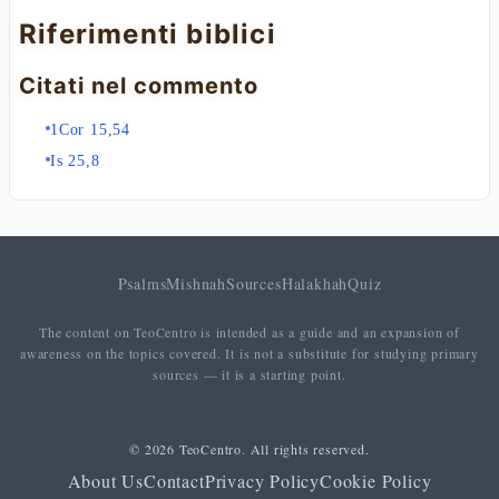
Riferimenti biblici
Citati nel commento
1Cor 15,54
Is 25,8
Psalms
Mishnah
Sources
Halakhah
Quiz
The content on TeoCentro is intended as a guide and an expansion of
awareness on the topics covered. It is not a substitute for studying primary
sources — it is a starting point.
© 2026 TeoCentro. All rights reserved.
About Us
Contact
Privacy Policy
Cookie Policy