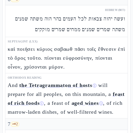
HEBREW (MT)
ועשה יהוה צבאות לכל העמים בהר הזה משתה שמנים
משתה שמרים שמנים ממחים שמרים מזקקים
SEPTUAGINT (LXX)
καὶ ποιήσει κύριος σαβαωθ πᾶσι τοῖς ἔθνεσιν ἐπὶ
τὸ ὄρος τοῦτο. πίονται εὐφροσύνην, πίονται
οἶνον, χρίσονται μύρον.
ORTHODOX READING
And
the Tetragrammaton of hosts
will
ⓘ
prepare for all peoples, on this mountain, a
feast
of rich foods
, a feast of
aged wines
, of rich
ⓘ
ⓘ
marrow-laden dishes, of well-filtered wines.
7
🗝️
2