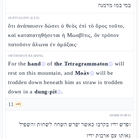
במי במו מדמנה
SEPTUAGINT (LXX)
ὅτι ἀνάπαυσιν δώσει ὁ θεὸς ἐπὶ τὸ ὄρος τοῦτο,
καὶ καταπατηθήσεται ἡ Μωαβῖτις, ὃν τρόπον
πατοῦσιν ἅλωνα ἐν ἁμάξαις·
ORTHODOX READING
For the
hand
of
the Tetragrammaton
will
ⓘ
ⓘ
rest on this mountain, and
Moàv
will be
ⓘ
trodden down beneath him as straw is trodden
down in a
dung-pit
.
ⓘ
11
🗝️
1
HEBREW (MT)
ופרש ידיו בקרבו כאשר יפרש השחה לשחות והשפיל
גאותו עם ארבות ידיו