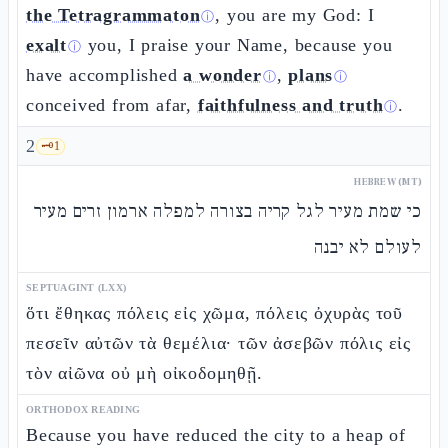
the Tetragrammaton
, you are my God: I
ⓘ
exalt
you, I praise your Name, because you
ⓘ
have accomplished
a wonder
,
plans
ⓘ
ⓘ
conceived from afar,
faithfulness and truth
.
ⓘ
2
🗝️
1
HEBREW (MT)
כי שמת מעיר לגל קריה בצורה למפלה ארמון זרים מעיר
לעולם לא יבנה
SEPTUAGINT (LXX)
ὅτι ἔθηκας πόλεις εἰς χῶμα, πόλεις ὀχυρὰς τοῦ
πεσεῖν αὐτῶν τὰ θεμέλια· τῶν ἀσεβῶν πόλις εἰς
τὸν αἰῶνα οὐ μὴ οἰκοδομηθῇ.
ORTHODOX READING
Because you have reduced the city to a heap of