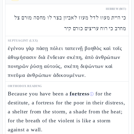
HEBREW (MT)
כי היית מעוז לדל מעוז לאביון בצר לו מחסה מזרם צל
מחרב כי רוח עריצים כזרם קיר
SEPTUAGINT (LXX)
ἐγένου γὰρ πάσῃ πόλει ταπεινῇ βοηθὸς καὶ τοῖς
ἀθυμήσασιν διὰ ἔνδειαν σκέπη, ἀπὸ ἀνθρώπων
πονηρῶν ῥύσῃ αὐτούς, σκέπη διψώντων καὶ
πνεῦμα ἀνθρώπων ἀδικουμένων.
ORTHODOX READING
Because you have been a
fortress
for the
ⓘ
destitute, a fortress for the poor in their distress,
a shelter from the storm, a shade from the heat;
for the breath of the violent is like a storm
against a wall.