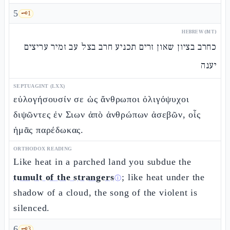
5
🗝️
1
HEBREW (MT)
כחרב בציון שאון זרים תכניע חרב בצל עב זמיר עריצים
יענה
SEPTUAGINT (LXX)
εὐλογήσουσίν σε ὡς ἄνθρωποι ὀλιγόψυχοι
διψῶντες ἐν Σιων ἀπὸ ἀνθρώπων ἀσεβῶν, οἷς
ἡμᾶς παρέδωκας.
ORTHODOX READING
Like heat in a parched land you subdue the
tumult of the strangers
; like heat under the
ⓘ
shadow of a cloud, the song of the violent is
silenced.
6
🗝️
3