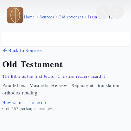
Skip to main content
Isaia 25 1 12
Home
Sources
Old covenant
Back to Sources
Old Testament
The Bible as the first Jewish-Christian readers heard it
Parallel text: Masoretic Hebrew · Septuagint · translation ·
orthodox reading
How we read the text
→
0
of
267
pericopes read
(
0
%)