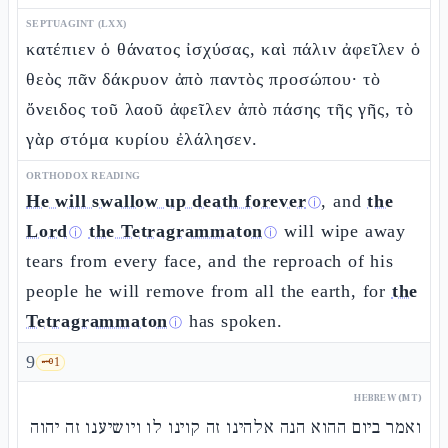
SEPTUAGINT (LXX)
κατέπιεν ὁ θάνατος ἰσχύσας, καὶ πάλιν ἀφεῖλεν ὁ
θεὸς πᾶν δάκρυον ἀπὸ παντὸς προσώπου· τὸ
ὄνειδος τοῦ λαοῦ ἀφεῖλεν ἀπὸ πάσης τῆς γῆς, τὸ
γὰρ στόμα κυρίου ἐλάλησεν.
ORTHODOX READING
He will swallow up death forever
, and
the
ⓘ
Lord
the Tetragrammaton
will wipe away
ⓘ
ⓘ
tears from every face, and the reproach of his
people he will remove from all the earth, for
the
Tetragrammaton
has spoken.
ⓘ
9
🗝️
1
HEBREW (MT)
ואמר ביום ההוא הנה אלהינו זה קוינו לו ויושיענו זה יהוה