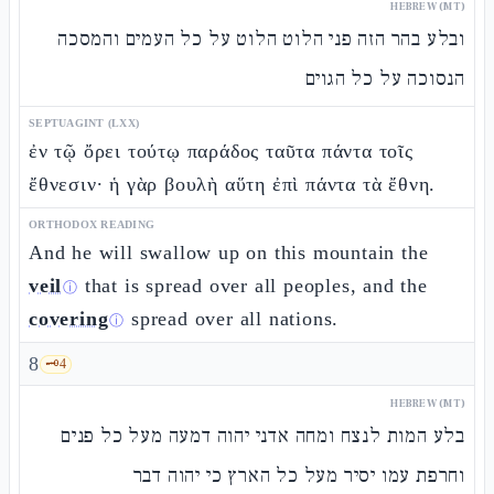
HEBREW (MT)
ובלע בהר הזה פני הלוט הלוט על כל העמים והמסכה
הנסוכה על כל הגוים
SEPTUAGINT (LXX)
ἐν τῷ ὄρει τούτῳ παράδος ταῦτα πάντα τοῖς
ἔθνεσιν· ἡ γὰρ βουλὴ αὕτη ἐπὶ πάντα τὰ ἔθνη.
ORTHODOX READING
And he will swallow up on this mountain the
veil
that is spread over all peoples, and the
ⓘ
covering
spread over all nations.
ⓘ
8
🗝️
4
HEBREW (MT)
בלע המות לנצח ומחה אדני יהוה דמעה מעל כל פנים
וחרפת עמו יסיר מעל כל הארץ כי יהוה דבר