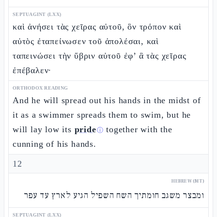
SEPTUAGINT (LXX)
καὶ ἀνήσει τὰς χεῖρας αὐτοῦ, ὃν τρόπον καὶ
αὐτὸς ἐταπείνωσεν τοῦ ἀπολέσαι, καὶ
ταπεινώσει τὴν ὕβριν αὐτοῦ ἐφ’ ἃ τὰς χεῖρας
ἐπέβαλεν·
ORTHODOX READING
And he will spread out his hands in the midst of
it as a swimmer spreads them to swim, but he
will lay low its
pride
together with the
ⓘ
cunning of his hands.
12
HEBREW (MT)
ומבצר משגב חומתיך השח השפיל הגיע לארץ עד עפר
SEPTUAGINT (LXX)