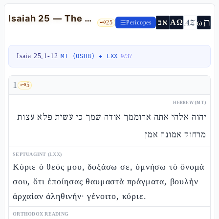
Isaiah 25 — The Banquet on the Mountain and «He Will Swallow Up Death Forever»
ת
AZ
ω
אב
ΑΩ
🗝️
25
Pericopes
Isaia 25,1-12
·
·
MT (OSHB) + LXX
9
/
37
1
🗝️
5
HEBREW (MT)
יהוה אלהי אתה ארוממך אודה שמך כי עשית פלא עצות
מרחוק אמונה אמן
SEPTUAGINT (LXX)
Κύριε ὁ θεός μου, δοξάσω σε, ὑμνήσω τὸ ὄνομά
σου, ὅτι ἐποίησας θαυμαστὰ πράγματα, βουλὴν
ἀρχαίαν ἀληθινήν· γένοιτο, κύριε.
ORTHODOX READING