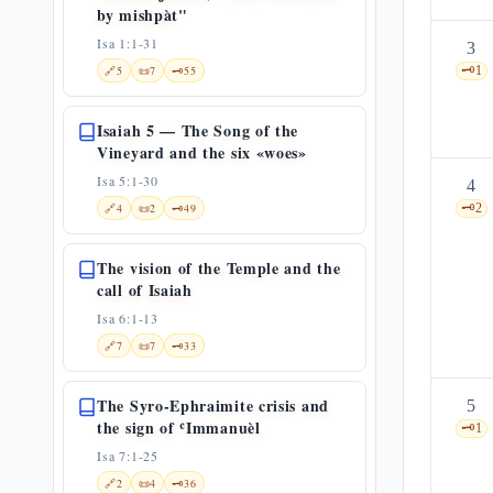
by mishpàt"
Isa 1:1-31
3
🔗
5
📜
7
🗝️
55
🗝️
1
Isaiah 5 — The Song of the
Vineyard and the six «woes»
Isa 5:1-30
4
🔗
4
📜
2
🗝️
49
🗝️
2
The vision of the Temple and the
call of Isaiah
Isa 6:1-13
🔗
7
📜
7
🗝️
33
The Syro-Ephraimite crisis and
5
the sign of ʿImmanuèl
🗝️
1
Isa 7:1-25
🔗
2
📜
4
🗝️
36