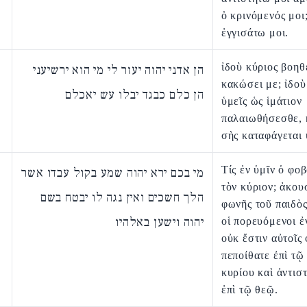
ὁ κρινόμενός μοι
ἐγγισάτω μοι.
ἰδοὺ κύριος βοηθε
הן אדני יהוה יעזר לי מי הוא ירשיעני
κακώσει με; ἰδοὺ
הן כלם כבגד יבלו עש יאכלם
ὑμεῖς ὡς ἱμάτιον
παλαιωθήσεσθε, 
σὴς καταφάγεται 
Τίς ἐν ὑμῖν ὁ φο
מי בכם ירא יהוה שמע בקול עבדו אשר
τὸν κύριον; ἀκου
הלך חשכים ואין נגה לו יבטח בשם
φωνῆς τοῦ παιδὸς
יהוה וישען באלהיו
οἱ πορευόμενοι ἐ
οὐκ ἔστιν αὐτοῖς
πεποίθατε ἐπὶ τῷ
κυρίου καὶ ἀντισ
ἐπὶ τῷ θεῷ.