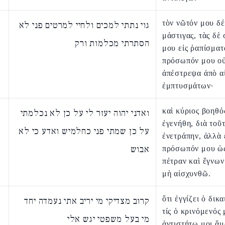
τὸν νῶτόν μου δέ
גוי נתתי למכים ולחיי למרטים פני לא
μάστιγας, τὰς δὲ
הסתרתי מכלמות ורק
μου εἰς ῥαπίσματ
πρόσωπόν μου ο
ἀπέστρεψα ἀπὸ α
ἐμπτυσμάτων·
καὶ κύριος βοηθό
ואדני יהוה יעזר לי על כן לא נכלמתי
ἐγενήθη, διὰ τοῦ
על כן שמתי פני כחלמיש ואדע כי לא
ἐνετράπην, ἀλλὰ 
אבוש
πρόσωπόν μου ὡς
πέτραν καὶ ἔγνων
μὴ αἰσχυνθῶ.
ὅτι ἐγγίζει ὁ δικ
קרוב מצדיקי מי יריב אתי נעמדה יחד
τίς ὁ κρινόμενός 
מי בעל משפטי יגש אלי
ἀντιστήτω μοι ἅμα