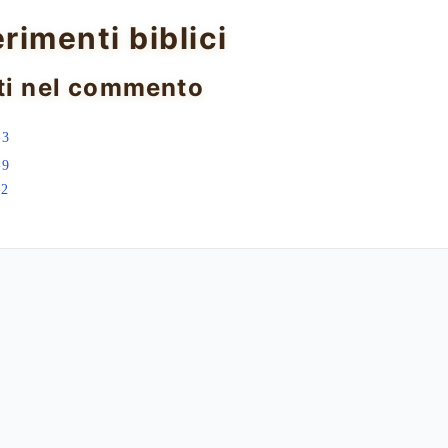
erimenti biblici
ti nel commento
-3
-9
:2