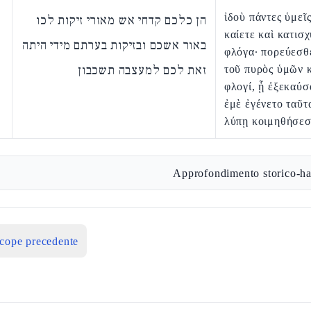
ἰδοὺ πάντες ὑμεῖ
הן כלכם קדחי אש מאזרי זיקות לכו
καίετε καὶ κατισ
באור אשכם ובזיקות בערתם מידי היתה
φλόγα· πορεύεσθ
זאת לכם למעצבה תשכבון
τοῦ πυρὸς ὑμῶν κ
φλογί, ᾗ ἐξεκαύσα
ἐμὲ ἐγένετο ταῦτα
λύπῃ κοιμηθήσεσ
Approfondimento storico-ha
icope precedente