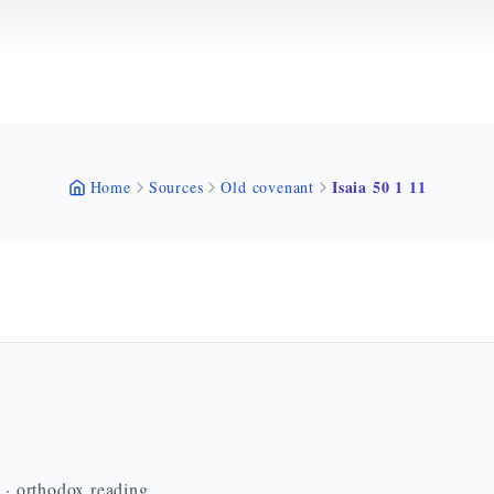
Isaia 50 1 11
Home
Sources
Old covenant
n · orthodox reading