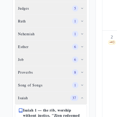
Judges
5
Ruth
1
Nehemiah
1
2
🗝️
3
Esther
6
Job
6
Proverbs
8
Song of Songs
1
Isaiah
37
Isaiah 1 — the rib, worship
without justice, "Zion redeemed