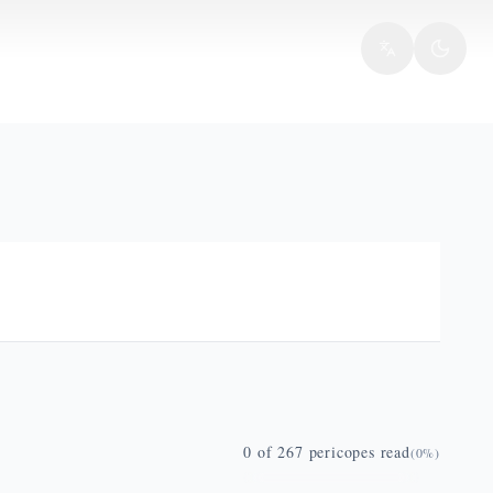
0
of
267
pericopes read
(
0
%)