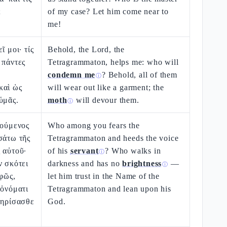
;
of my case? Let him come near to
me!
ῖ μοι· τίς
Behold, the Lord, the
 πάντες
Tetragrammaton, helps me: who will
condemn me
? Behold, all of them
ⓘ
καὶ ὡς
will wear out like a garment; the
ὑμᾶς.
moth
will devour them.
ⓘ
βούμενος
Who among you fears the
σάτω τῆς
Tetragrammaton and heeds the voice
 αὐτοῦ·
of his
servant
? Who walks in
ⓘ
ν σκότει
darkness and has no
brightness
—
ⓘ
 φῶς,
let him trust in the Name of the
 ὀνόματι
Tetragrammaton and lean upon his
τηρίσασθε
God.