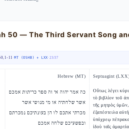
50,1-11
·
·
MT (OSHB) + LXX
23
/
37
Hebrew (MT)
Septuagint (LXX
Οὕτως λέγει κύρ
כה אמר יהוה אי זה ספר כריתות אמכם
τὸ βιβλίον τοῦ ἀ
אשר שלחתיה או מי מנושי אשר
τῆς μητρὸς ὑμῶν
מכרתי אתכם לו הן בעונתיכם נמכרתם
ἐξαπέστειλα αὐτήν
ὑπόχρεῳ πέπρακα
ובפשעיכם שלחה אמכם
ἰδοὺ ταῖς ἁμαρτί