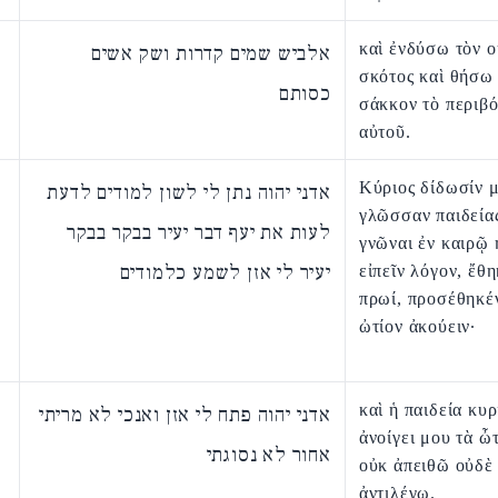
καὶ ἐνδύσω τὸν 
אלביש שמים קדרות ושק אשים
σκότος καὶ θήσω
כסותם
σάκκον τὸ περιβ
αὐτοῦ.
Κύριος δίδωσίν μ
אדני יהוה נתן לי לשון למודים לדעת
γλῶσσαν παιδεία
לעות את יעף דבר יעיר בבקר בבקר
γνῶναι ἐν καιρῷ 
יעיר לי אזן לשמע כלמודים
εἰπεῖν λόγον, ἔθη
πρωί, προσέθηκέ
ὠτίον ἀκούειν·
καὶ ἡ παιδεία κυρ
אדני יהוה פתח לי אזן ואנכי לא מריתי
ἀνοίγει μου τὰ ὦ
אחור לא נסוגתי
οὐκ ἀπειθῶ οὐδὲ
ἀντιλέγω.