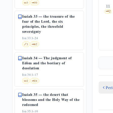
📜
3
🗝️
30
11
🗝️
2
Isaiah 33 — the treasure of the
fear of the Lord, the six
principles, the threefold
sovereignty
Isa 33:1-24
🔗
3
🗝️
62
Isaiah 34 — The judgment of
Edòm and the bestiary of
desolation
Isa 34:1-17
📜
2
🗝️
24
Per
Isaiah 35 — the desert that
blossoms and the Holy Way of the
redeemed
Isa 35:1-10