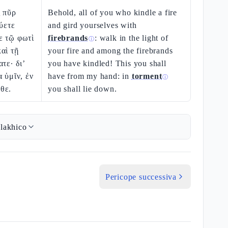
ς πῦρ
Behold, all of you who kindle a fire
χύετε
and gird yourselves with
ε τῷ φωτὶ
firebrands
: walk in the light of
ⓘ
αὶ τῇ
your fire and among the firebrands
τε· δι’
you have kindled! This you shall
 ὑμῖν, ἐν
have from my hand: in
torment
ⓘ
θε.
you shall lie down.
lakhico
Pericope successiva