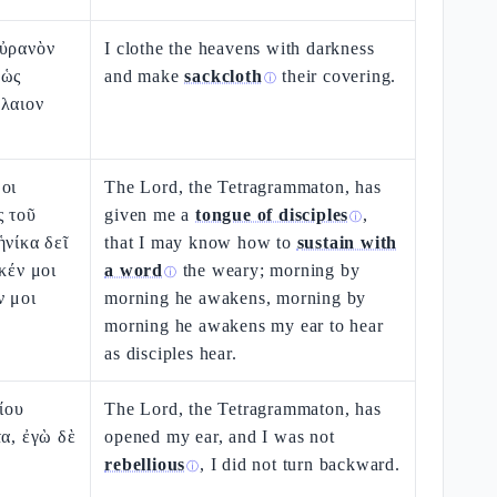
οὐρανὸν
I clothe the heavens with darkness
 ὡς
and make
sackcloth
their covering.
ⓘ
όλαιον
οι
The Lord, the Tetragrammaton, has
ς τοῦ
given me a
tongue of disciples
,
ⓘ
ἡνίκα δεῖ
that I may know how to
sustain with
κέν μοι
a word
the weary; morning by
ⓘ
ν μοι
morning he awakens, morning by
morning he awakens my ear to hear
as disciples hear.
ίου
The Lord, the Tetragrammaton, has
τα, ἐγὼ δὲ
opened my ear, and I was not
rebellious
, I did not turn backward.
ⓘ