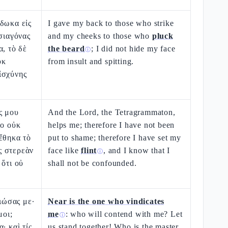
δωκα εἰς
I gave my back to those who strike
 σιαγόνας
and my cheeks to those who
pluck
α, τὸ δὲ
the beard
; I did not hide my face
ⓘ
ὐκ
from insult and spitting.
ἰσχύνης
ς μου
And the Lord, the Tetragrammaton,
το οὐκ
helps me; therefore I have not been
ἔθηκα τὸ
put to shame; therefore I have set my
 στερεὰν
face like
flint
, and I know that I
ⓘ
 ὅτι οὐ
shall not be confounded.
αιώσας με·
Near is the one who vindicates
μοι;
me
: who will contend with me? Let
ⓘ
· καὶ τίς
us stand together! Who is the master