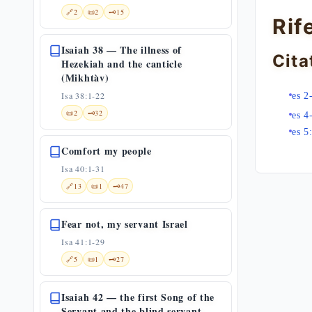
🔗
2
📜
2
🗝️
15
Rif
Isaiah 38 — The illness of
Cita
Hezekiah and the canticle
(Mikhtàv)
Isa 38:1-22
es 2
📜
2
🗝️
32
es 4
es 5
Comfort my people
Isa 40:1-31
🔗
13
📜
1
🗝️
47
Fear not, my servant Israel
Isa 41:1-29
🔗
5
📜
1
🗝️
27
Isaiah 42 — the first Song of the
Servant and the blind servant-