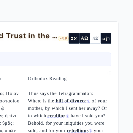
Isaiah 50 — The Third Servant Song and Trust in the Name
ת
AZ
ω
אב
ΑΩ
🗝️
19
)
Orthodox Reading
ιος Ποῖον
Thus says the Tetragrammaton:
ποστασίου
Where is the
bill of divorce
of your
ⓘ
, ᾧ
mother, by which I sent her away? Or
; ἢ τίνι
to which
creditor
have I sold you?
ⓘ
 ὑμᾶς;
Behold, for your iniquities you were
αις ὑμῶν
sold, and for your
rebellions
your
ⓘ