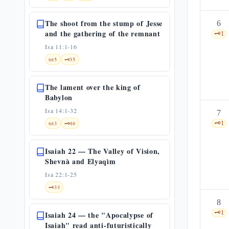
The shoot from the stump of Jesse
6
and the gathering of the remnant
🗝️
1
Isa 11:1-16
📜
5
🗝️
35
The lament over the king of
Babylon
Isa 14:1-32
7
📜
3
🗝️
46
🗝️
1
Isaiah 22 — The Valley of Vision,
Shevnà and Elyaqìm
Isa 22:1-25
🗝️
33
8
🗝️
1
Isaiah 24 — the "Apocalypse of
Isaiah" read anti-futuristically