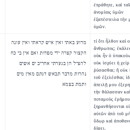
ἐπράθητε, καὶ ταῖ
ἀνομίαις ὑμῶν
ἐξαπέστειλα τὴν 
ὑμῶν.
τί ὅτι ἦλθον καὶ 
מדוע באתי ואין איש קראתי ואין עונה
ἄνθρωπος; ἐκάλε
הקצור קצרה ידי מפדות ואם אין בי כח
οὐκ ἦν ὁ ὑπακού
להציל הן בגערתי אחריב ים אשים
οὐκ ἰσχύει ἡ χείρ
ῥύσασθαι; ἢ οὐκ
נהרות מדבר תבאש דגתם מאין מים
τοῦ ἐξελέσθαι; ἰ
ותמת בצמא
ἀπειλῇ μου ἐξε
τὴν θάλασσαν κα
ποταμοὺς ἐρήμους
ξηρανθήσονται οἱ
αὐτῶν ἀπὸ τοῦ μὴ
ὕδωρ καὶ ἀποθαν
δίψει.