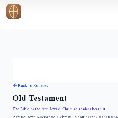
Skip to main content
Back to Sources
Old Testament
The Bible as the first Jewish-Christian readers heard it
Parallel text: Masoretic Hebrew · Septuagint · translatio