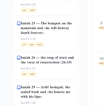
Isa 24:1-23
📜
2
🗝️
35
Isaiah 25 — The banquet on the
9
mountain and «he will destroy
🗝️
2
death forever»
Isa 25:1-12
🔗
4
📜
4
🗝️
25
Isaiah 26 — the song of trust and
10
the verse of resurrection (26:19)
🗝️
2
Isa 26:1-21
📜
4
🗝️
55
Isaiah 29 — Arièl besieged, the
sealed book and «he honors me
with his lips»
Isa 29:1-24