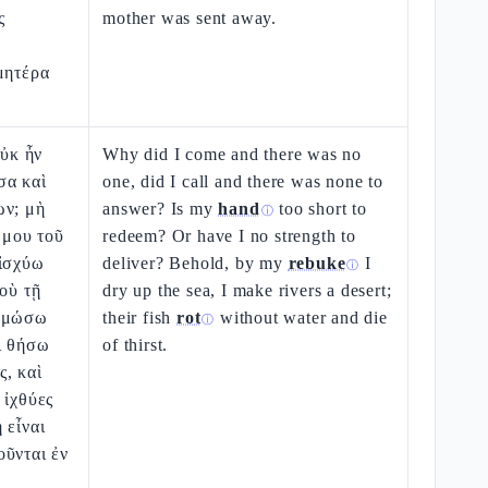
ς
mother was sent away.
μητέρα
οὐκ ἦν
Why did I come and there was no
σα καὶ
one, did I call and there was none to
ων; μὴ
answer? Is my
hand
too short to
ⓘ
 μου τοῦ
redeem? Or have I no strength to
 ἰσχύω
deliver? Behold, by my
rebuke
I
ⓘ
δοὺ τῇ
dry up the sea, I make rivers a desert;
ρημώσω
their fish
rot
without water and die
ⓘ
ὶ θήσω
of thirst.
, καὶ
 ἰχθύες
 εἶναι
οῦνται ἐν