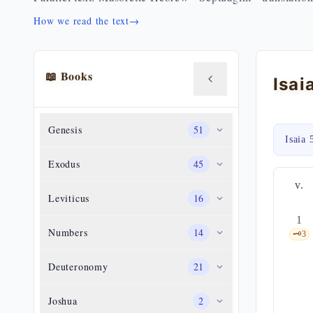
How we read the text
→
📖 Books
Genesis
51
Isaia 
Exodus
45
v.
Leviticus
16
1
Numbers
14
🗝️
3
Deuteronomy
21
Joshua
2