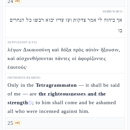
24
🗝️
1
HEBREW (MT)
אך ביהוה לי אמר צדקות ועז עדיו יבוא ויבשו כל הנחרים
בו
SEPTUAGINT (LXX)
λέγων Δικαιοσύνη καὶ δόξα πρὸς αὐτὸν ἥξουσιν,
καὶ αἰσχυνθήσονται πάντες οἱ ἀφορίζοντες
ἑαυτούς·
ORTHODOX READING
Only in the
Tetragrammaton
— it shall be said
of me — are
the righteousnesses and the
strength
; to him shall come and be ashamed
ⓘ
all who were incensed against him.
25
🗝️
1