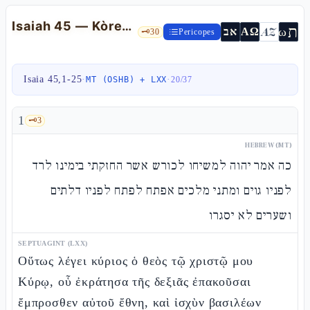
Isaiah 45 — Kòresh as «anointed», radical monotheism, anti-dualism
ת
AZ
ω
אב
ΑΩ
🗝️
30
Pericopes
Isaia 45,1-25
·
·
MT (OSHB) + LXX
20
/
37
1
🗝️
3
HEBREW (MT)
כה אמר יהוה למשיחו לכורש אשר החזקתי בימינו לרד
לפניו גוים ומתני מלכים אפתח לפתח לפניו דלתים
ושערים לא יסגרו
SEPTUAGINT (LXX)
Οὕτως λέγει κύριος ὁ θεὸς τῷ χριστῷ μου
Κύρῳ, οὗ ἐκράτησα τῆς δεξιᾶς ἐπακοῦσαι
ἔμπροσθεν αὐτοῦ ἔθνη, καὶ ἰσχὺν βασιλέων