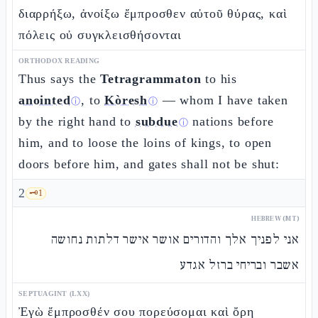
διαρρήξω, ἀνοίξω ἔμπροσθεν αὐτοῦ θύρας, καὶ
πόλεις οὐ συγκλεισθήσονται
ORTHODOX READING
Thus says the
Tetragrammaton
to his
anointed
, to
Kòresh
— whom I have taken
ⓘ
ⓘ
by the right hand to
subdue
nations before
ⓘ
him, and to loose the loins of kings, to open
doors before him, and gates shall not be shut:
2
🗝️
1
HEBREW (MT)
אני לפניך אלך והדורים אושר אישר דלתות נחושה
אשבר ובריחי ברזל אגדע
SEPTUAGINT (LXX)
Ἐγὼ ἔμπροσθέν σου πορεύσομαι καὶ ὄρη