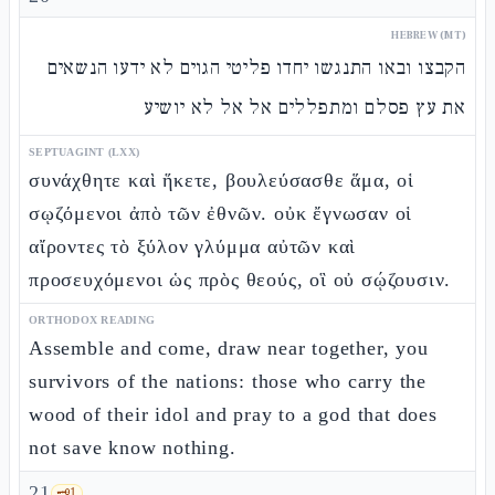
HEBREW (MT)
הקבצו ובאו התנגשו יחדו פליטי הגוים לא ידעו הנשאים
את עץ פסלם ומתפללים אל אל לא יושיע
SEPTUAGINT (LXX)
συνάχθητε καὶ ἥκετε, βουλεύσασθε ἅμα, οἱ
σῳζόμενοι ἀπὸ τῶν ἐθνῶν. οὐκ ἔγνωσαν οἱ
αἴροντες τὸ ξύλον γλύμμα αὐτῶν καὶ
προσευχόμενοι ὡς πρὸς θεούς, οἳ οὐ σῴζουσιν.
ORTHODOX READING
Assemble and come, draw near together, you
survivors of the nations: those who carry the
wood of their idol and pray to a god that does
not save know nothing.
21
🗝️
1