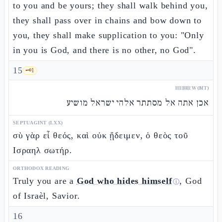
to you and be yours; they shall walk behind you,
they shall pass over in chains and bow down to
you, they shall make supplication to you: "Only
in you is God, and there is no other, no God".
15
🗝️
1
HEBREW (MT)
אכן אתה אל מסתתר אלהי ישראל מושיע
SEPTUAGINT (LXX)
σὺ γὰρ εἶ θεός, καὶ οὐκ ᾔδειμεν, ὁ θεὸς τοῦ
Ισραηλ σωτήρ.
ORTHODOX READING
Truly you are a
God who hides himself
, God
ⓘ
of Israèl, Savior.
16