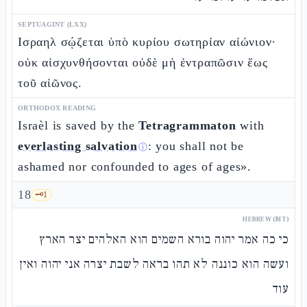
SEPTUAGINT (LXX)
Ισραηλ σῴζεται ὑπὸ κυρίου σωτηρίαν αἰώνιον·
οὐκ αἰσχυνθήσονται οὐδὲ μὴ ἐντραπῶσιν ἕως
τοῦ αἰῶνος.
ORTHODOX READING
Israèl is saved by the
Tetragrammaton
with
everlasting salvation
: you shall not be
ⓘ
ashamed nor confounded to ages of ages».
18
🗝️
1
HEBREW (MT)
כי כה אמר יהוה בורא השמים הוא האלהים יצר הארץ
ועשה הוא כוננה לא תהו בראה לשבת יצרה אני יהוה ואין
עוד