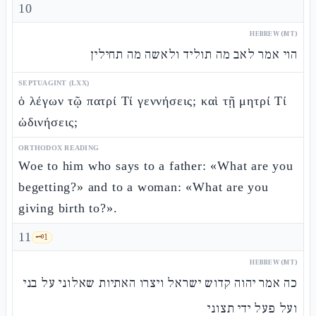
10
HEBREW (MT)
הוי אמר לאב מה תוליד ולאשה מה תחילין
SEPTUAGINT (LXX)
ὁ λέγων τῷ πατρί Τί γεννήσεις; καὶ τῇ μητρί Τί
ὠδινήσεις;
ORTHODOX READING
Woe to him who says to a father: «What are you
begetting?» and to a woman: «What are you
giving birth to?».
11
🗝️
1
HEBREW (MT)
כה אמר יהוה קדוש ישראל ויצרו האתיות שאלוני על בני
ועל פעל ידי תצוני