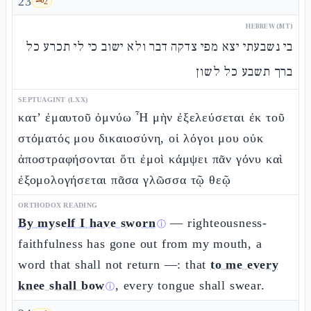
23
🗝️
2
HEBREW (MT)
בי נשבעתי יצא מפי צדקה דבר ולא ישוב כי לי תכרע כל
ברך תשבע כל לשון
SEPTUAGINT (LXX)
κατ’ ἐμαυτοῦ ὀμνύω Ἦ μὴν ἐξελεύσεται ἐκ τοῦ
στόματός μου δικαιοσύνη, οἱ λόγοι μου οὐκ
ἀποστραφήσονται ὅτι ἐμοὶ κάμψει πᾶν γόνυ καὶ
ἐξομολογήσεται πᾶσα γλῶσσα τῷ θεῷ
ORTHODOX READING
By myself I have sworn
— righteousness-
ⓘ
faithfulness has gone out from my mouth, a
word that shall not return —: that
to me every
knee shall bow
, every tongue shall swear.
ⓘ