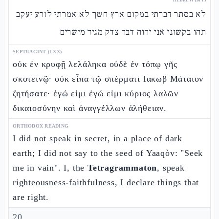
לא בסתר דברתי במקום ארץ חשך לא אמרתי לזרע יעקב
תהו בקשוני אני יהוה דבר צדק מגיד מישרים
SEPTUAGINT (LXX)
οὐκ ἐν κρυφῇ λελάληκα οὐδὲ ἐν τόπῳ γῆς
σκοτεινῷ· οὐκ εἶπα τῷ σπέρματι Ιακωβ Μάταιον
ζητήσατε· ἐγώ εἰμι ἐγώ εἰμι κύριος λαλῶν
δικαιοσύνην καὶ ἀναγγέλλων ἀλήθειαν.
ORTHODOX READING
I did not speak in secret, in a place of dark
earth; I did not say to the seed of Yaaqòv: "Seek
me in vain". I, the
Tetragrammaton
, speak
righteousness-faithfulness, I declare things that
are right.
20