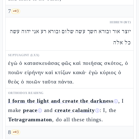
7
🗝️
3
HEBREW (MT)
יוצר אור ובורא חשך עשה שלום ובורא רע אני יהוה עשה
כל אלה
SEPTUAGINT (LXX)
ἐγὼ ὁ κατασκευάσας φῶς καὶ ποιήσας σκότος, ὁ
ποιῶν εἰρήνην καὶ κτίζων κακά· ἐγὼ κύριος ὁ
θεὸς ὁ ποιῶν ταῦτα πάντα.
ORTHODOX READING
I form the light and create the darkness
, I
ⓘ
make
peace
and
create calamity
: I, the
ⓘ
ⓘ
Tetragrammaton
, do all these things.
8
🗝️
3