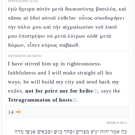
SEPTUAGINT (LXX)
ἐγὼ ἤγειρα αὐτὸν μετὰ δικαιοσύνης βασιλέα, καὶ
πᾶσαι αἱ ὁδοὶ αὐτοῦ εὐθεῖαι· οὗτος οἰκοδομήσει
τὴν πόλιν μου καὶ τὴν αἰχμαλωσίαν τοῦ λαοῦ
μου ἐπιστρέψει οὐ μετὰ λύτρων οὐδὲ μετὰ
δώρων, εἶπεν κύριος σαβαωθ.
ORTHODOX READING
I have stirred him up in righteousness-
faithfulness and I will make straight all his
ways; he will build my city and send back my
exiles,
not for price nor for bribe
, says the
ⓘ
Tetragrammaton
of hosts
.
ⓘ
14
🗝️
2
HEBREW (MT)
כה אמר יהוה יגיע מצרים וסחר כוש וסבאים אנשי מדה