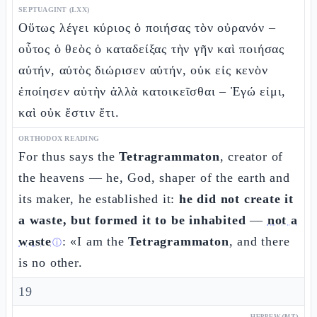
SEPTUAGINT (LXX)
Οὕτως λέγει κύριος ὁ ποιήσας τὸν οὐρανόν –
οὗτος ὁ θεὸς ὁ καταδείξας τὴν γῆν καὶ ποιήσας
αὐτήν, αὐτὸς διώρισεν αὐτήν, οὐκ εἰς κενὸν
ἐποίησεν αὐτὴν ἀλλὰ κατοικεῖσθαι – Ἐγώ εἰμι,
καὶ οὐκ ἔστιν ἔτι.
ORTHODOX READING
For thus says the
Tetragrammaton
, creator of
the heavens — he, God, shaper of the earth and
its maker, he established it:
he did not create it
a waste, but formed it to be inhabited
—
not a
waste
: «I am the
Tetragrammaton
, and there
ⓘ
is no other.
19
HEBREW (MT)