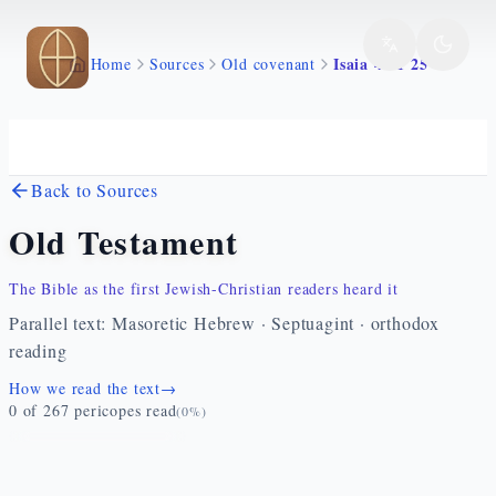
Skip to main content
Isaia 45 1 25
Home
Sources
Old covenant
Back to Sources
Old Testament
The Bible as the first Jewish-Christian readers heard it
Parallel text: Masoretic Hebrew · Septuagint · orthodox
reading
How we read the text
→
0
of
267
pericopes read
(
0
%)