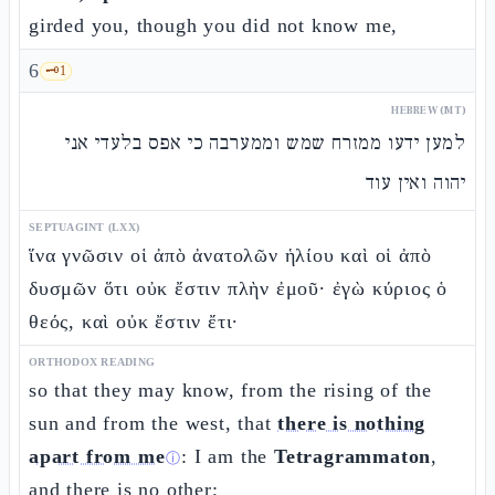
girded you, though you did not know me,
6
🗝️
1
HEBREW (MT)
למען ידעו ממזרח שמש וממערבה כי אפס בלעדי אני
יהוה ואין עוד
SEPTUAGINT (LXX)
ἵνα γνῶσιν οἱ ἀπὸ ἀνατολῶν ἡλίου καὶ οἱ ἀπὸ
δυσμῶν ὅτι οὐκ ἔστιν πλὴν ἐμοῦ· ἐγὼ κύριος ὁ
θεός, καὶ οὐκ ἔστιν ἔτι·
ORTHODOX READING
so that they may know, from the rising of the
sun and from the west, that
there is nothing
apart from me
: I am the
Tetragrammaton
,
ⓘ
and there is no other;