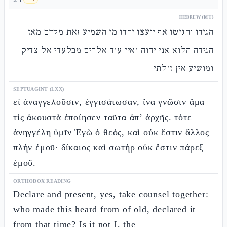
HEBREW (MT)
הגידו והגישו אף יועצו יחדו מי השמיע זאת מקדם מאז
הגידה הלוא אני יהוה ואין עוד אלהים מבלעדי אל צדיק
ומושיע אין זולתי
SEPTUAGINT (LXX)
εἰ ἀναγγελοῦσιν, ἐγγισάτωσαν, ἵνα γνῶσιν ἅμα
τίς ἀκουστὰ ἐποίησεν ταῦτα ἀπ’ ἀρχῆς. τότε
ἀνηγγέλη ὑμῖν Ἐγὼ ὁ θεός, καὶ οὐκ ἔστιν ἄλλος
πλὴν ἐμοῦ· δίκαιος καὶ σωτὴρ οὐκ ἔστιν πάρεξ
ἐμοῦ.
ORTHODOX READING
Declare and present, yes, take counsel together:
who made this heard from of old, declared it
from that time? Is it not I, the