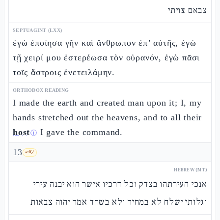
צבאם צויתי
SEPTUAGINT (LXX)
ἐγὼ ἐποίησα γῆν καὶ ἄνθρωπον ἐπ’ αὐτῆς, ἐγὼ
τῇ χειρί μου ἐστερέωσα τὸν οὐρανόν, ἐγὼ πᾶσι
τοῖς ἄστροις ἐνετειλάμην.
ORTHODOX READING
I made the earth and created man upon it; I, my
hands stretched out the heavens, and to all their
host
I gave the command.
ⓘ
13
🗝️
2
HEBREW (MT)
אנכי העירתהו בצדק וכל דרכיו אישר הוא יבנה עירי
וגלותי ישלח לא במחיר ולא בשחד אמר יהוה צבאות