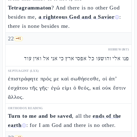
Tetragrammaton
? And there is no other God
besides me,
a righteous God and a Savior
:
ⓘ
there is none besides me.
22
🗝️
1
HEBREW (MT)
פנו אלי והושעו כל אפסי ארץ כי אני אל ואין עוד
SEPTUAGINT (LXX)
ἐπιστράφητε πρός με καὶ σωθήσεσθε, οἱ ἀπ’
ἐσχάτου τῆς γῆς· ἐγώ εἰμι ὁ θεός, καὶ οὐκ ἔστιν
ἄλλος.
ORTHODOX READING
Turn to me and be saved
, all the
ends of the
earth
: for I am God and there is no other.
ⓘ