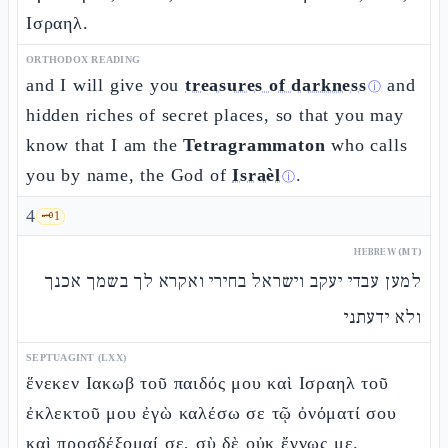
Ισραηλ.
ORTHODOX READING
and I will give you
treasures of darkness
and
ⓘ
hidden riches of secret places, so that you may
know that I am the
Tetragrammaton
who calls
you by name, the God of
Israèl
.
ⓘ
4
🗝️
1
HEBREW (MT)
למען עבדי יעקב וישראל בחירי ואקרא לך בשמך אכנך
ולא ידעתני
SEPTUAGINT (LXX)
ἕνεκεν Ιακωβ τοῦ παιδός μου καὶ Ισραηλ τοῦ
ἐκλεκτοῦ μου ἐγὼ καλέσω σε τῷ ὀνόματί σου
καὶ προσδέξομαί σε, σὺ δὲ οὐκ ἔγνως με.