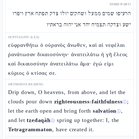
HEBREW (MT)
הרעיפו שמים ממעל ושחקים יזלו צדק תפתח ארץ ויפרו
ישע וצדקה תצמיח יחד אני יהוה בראתיו
SEPTUAGINT (LXX)
εὐφρανθήτω ὁ οὐρανὸς ἄνωθεν, καὶ αἱ νεφέλαι
ῥανάτωσαν δικαιοσύνην· ἀνατειλάτω ἡ γῆ ἔλεος
καὶ δικαιοσύνην ἀνατειλάτω ἅμα· ἐγώ εἰμι
κύριος ὁ κτίσας σε.
ORTHODOX READING
Drip down, O heavens, from above, and let the
clouds pour down
righteousness-faithfulness
;
ⓘ
let the earth open and bring forth
salvation
,
ⓘ
and let
tzedaqàh
spring up together: I, the
ⓘ
Tetragrammaton
, have created it.