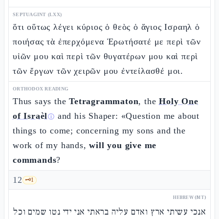
SEPTUAGINT (LXX)
ὅτι οὕτως λέγει κύριος ὁ θεὸς ὁ ἅγιος Ισραηλ ὁ
ποιήσας τὰ ἐπερχόμενα Ἐρωτήσατέ με περὶ τῶν
υἱῶν μου καὶ περὶ τῶν θυγατέρων μου καὶ περὶ
τῶν ἔργων τῶν χειρῶν μου ἐντείλασθέ μοι.
ORTHODOX READING
Thus says the
Tetragrammaton
, the
Holy One
of Israèl
and his Shaper: «Question me about
ⓘ
things to come; concerning my sons and the
work of my hands,
will you give me
commands
?
12
🗝️
1
HEBREW (MT)
אנכי עשיתי ארץ ואדם עליה בראתי אני ידי נטו שמים וכל