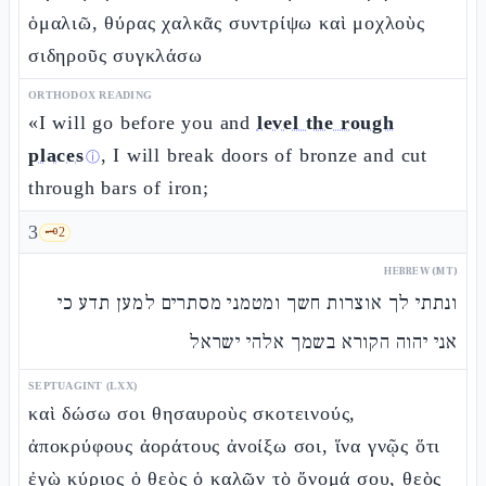
ὁμαλιῶ, θύρας χαλκᾶς συντρίψω καὶ μοχλοὺς
σιδηροῦς συγκλάσω
ORTHODOX READING
«I will go before you and
level the rough
places
, I will break doors of bronze and cut
ⓘ
through bars of iron;
3
🗝️
2
HEBREW (MT)
ונתתי לך אוצרות חשך ומטמני מסתרים למען תדע כי
אני יהוה הקורא בשמך אלהי ישראל
SEPTUAGINT (LXX)
καὶ δώσω σοι θησαυροὺς σκοτεινούς,
ἀποκρύφους ἀοράτους ἀνοίξω σοι, ἵνα γνῷς ὅτι
ἐγὼ κύριος ὁ θεὸς ὁ καλῶν τὸ ὄνομά σου, θεὸς