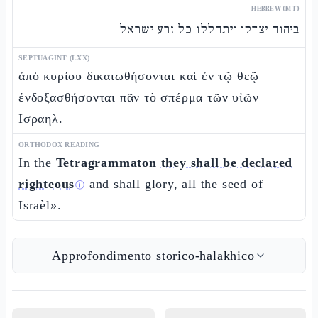
HEBREW (MT)
ביהוה יצדקו ויתהללו כל זרע ישראל
SEPTUAGINT (LXX)
ἀπὸ κυρίου δικαιωθήσονται καὶ ἐν τῷ θεῷ
ἐνδοξασθήσονται πᾶν τὸ σπέρμα τῶν υἱῶν
Ισραηλ.
ORTHODOX READING
In the
Tetragrammaton
they shall be declared
righteous
and shall glory, all the seed of
ⓘ
Israèl».
Approfondimento storico-halakhico