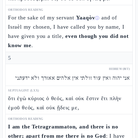
ORTHODOX READING
For the sake of my servant
Yaaqòv
and of
ⓘ
Israèl my chosen, I have called you by name, I
have given you a title,
even though you did not
know me
.
5
HEBREW (MT)
אני יהוה ואין עוד זולתי אין אלהים אאזרך ולא ידעתני
SEPTUAGINT (LXX)
ὅτι ἐγὼ κύριος ὁ θεός, καὶ οὐκ ἔστιν ἔτι πλὴν
ἐμοῦ θεός, καὶ οὐκ ᾔδεις με,
ORTHODOX READING
I am the Tetragrammaton, and there is no
other; apart from me there is no God
: I have