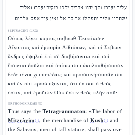
עליך יעברו ולך יהיו אחריך ילכו בזקים יעברו ואליך
ישתחוו אליך יתפללו אך בך אל ואין עוד אפס אלהים
SEPTUAGINT (LXX)
Οὕτως λέγει κύριος σαβαωθ Ἐκοπίασεν
Αἴγυπτος καὶ ἐμπορία Αἰθιόπων, καὶ οἱ Σεβωιν
ἄνδρες ὑψηλοὶ ἐπὶ σὲ διαβήσονται καὶ σοὶ
ἔσονται δοῦλοι καὶ ὀπίσω σου ἀκολουθήσουσιν
δεδεμένοι χειροπέδαις καὶ προσκυνήσουσίν σοι
καὶ ἐν σοὶ προσεύξονται, ὅτι ἐν σοὶ ὁ θεός
ἐστιν, καὶ ἐροῦσιν Οὐκ ἔστιν θεὸς πλὴν σοῦ·
ORTHODOX READING
Thus says the
Tetragrammaton
: «The labor of
Mitzràyim
, the merchandise of
Kush
and
ⓘ
ⓘ
the Sabeans, men of tall stature, shall pass over