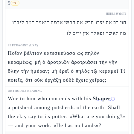
9
🗝️
1
HEBREW (MT)
הוי רב את יצרו חרש את חרשי אדמה היאמר חמר ליצרו
מה תעשה ופעלך אין ידים לו
SEPTUAGINT (LXX)
Ποῖον βέλτιον κατεσκεύασα ὡς πηλὸν
κεραμέως; μὴ ὁ ἀροτριῶν ἀροτριάσει τὴν γῆν
ὅλην τὴν ἡμέραν; μὴ ἐρεῖ ὁ πηλὸς τῷ κεραμεῖ Τί
ποιεῖς, ὅτι οὐκ ἐργάζῃ οὐδὲ ἔχεις χεῖρας;
ORTHODOX READING
Woe to him who contends with his
Shaper
—
ⓘ
a potsherd among potsherds of the earth! Shall
the clay say to its potter: «What are you doing?»
— and your work: «He has no hands»?