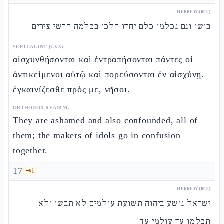
HEBREW (MT)
בושו וגם נכלמו כלם יחדו הלכו בכלמה חרשי צירים
SEPTUAGINT (LXX)
αἰσχυνθήσονται καὶ ἐντραπήσονται πάντες οἱ
ἀντικείμενοι αὐτῷ καὶ πορεύσονται ἐν αἰσχύνῃ.
ἐγκαινίζεσθε πρός με, νῆσοι.
ORTHODOX READING
They are ashamed and also confounded, all of
them; the makers of idols go in confusion
together.
17
🗝️
1
HEBREW (MT)
ישראל נושע ביהוה תשועת עולמים לא תבשו ולא
תכלמו עד עולמי עד