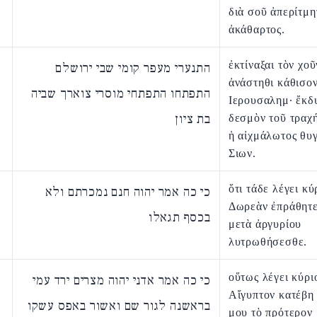
διὰ σοῦ ἀπερίτμη
ἀκάθαρτος.
ἐκτίναξαι τὸν χοῦ
התנערי מעפר קומי שבי ירושלם
ἀνάστηθι κάθισον
התפתחו התפתחי מוסרי צוארך שביה
Ιερουσαλημ· ἔκδ
בת ציון
δεσμὸν τοῦ τραχ
ἡ αἰχμάλωτος θυ
Σιων.
ὅτι τάδε λέγει κύ
כי כה אמר יהוה חנם נמכרתם ולא
Δωρεὰν ἐπράθητε
בכסף תגאלו
μετὰ ἀργυρίου
λυτρωθήσεσθε.
οὕτως λέγει κύρι
כי כה אמר אדני יהוה מצרים ירד עמי
Αἴγυπτον κατέβη
בראשנה לגור שם ואשור באפס עשקו
μου τὸ πρότερον