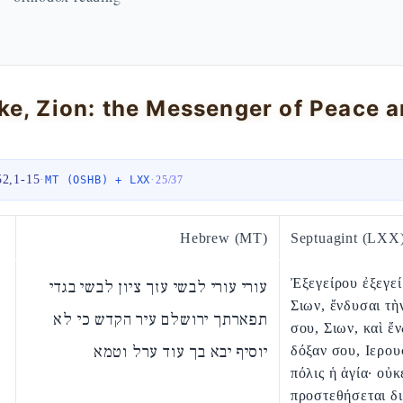
52,1-15
·
·
MT (OSHB) + LXX
25
/
37
Hebrew (MT)
Septuagint (LXX
Ἐξεγείρου ἐξεγεί
עורי עורי לבשי עזך ציון לבשי בגדי
Σιων, ἔνδυσαι τὴ
תפארתך ירושלם עיר הקדש כי לא
σου, Σιων, καὶ ἔ
יוסיף יבא בך עוד ערל וטמא
δόξαν σου, Ιερο
πόλις ἡ ἁγία· οὐκ
προστεθήσεται δι