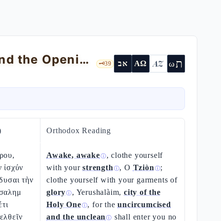
Awake, Zion: the Messenger of Peace and the Opening of the Servant Song
ת
AZ
ω
אב
ΑΩ
🗝️
39
)
Orthodox Reading
ρου,
Awake, awake
, clothe yourself
ⓘ
ν ἰσχύν
with your
strength
, O
Tziòn
;
ⓘ
ⓘ
νδυσαι τὴν
clothe yourself with your garments of
υσαλημ
glory
, Yerushalàim,
city of the
ⓘ
έτι
Holy One
, for the
uncircumcised
ⓘ
ελθεῖν
and the unclean
shall enter you no
ⓘ