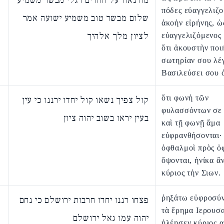
מה נאוו על ההרים רגלי מבשר משמיע
πόδες εὐαγγελιζ
שלום מבשר טוב משמיע ישועה אמר
ἀκοὴν εἰρήνης, ὡ
לציון מלך אלהיך
εὐαγγελιζόμενος
ὅτι ἀκουστὴν ποι
σωτηρίαν σου λέ
Βασιλεύσει σου ὁ
ὅτι φωνὴ τῶν
קול צפיך נשאו קול יחדו ירננו כי עין
φυλασσόντων σε
בעין יראו בשוב יהוה ציון
καὶ τῇ φωνῇ ἅμα
εὐφρανθήσονται· 
ὀφθαλμοὶ πρὸς ὀ
ὄψονται, ἡνίκα ἂ
κύριος τὴν Σιων.
ῥηξάτω εὐφροσύ
פצחו רננו יחדו חרבות ירושלם כי נחם
τὰ ἔρημα Ιερουσα
יהוה עמו גאל ירושלם
ἠλέησεν κύριος α