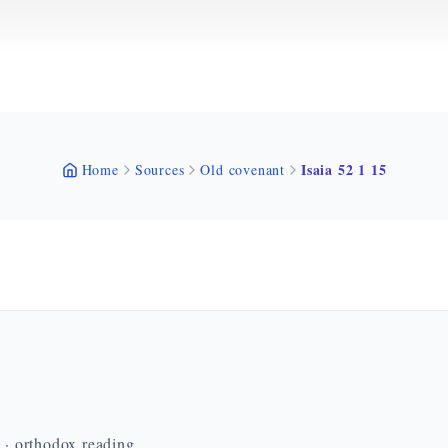
Isaia 52 1 15
Home
Sources
Old covenant
n · orthodox reading