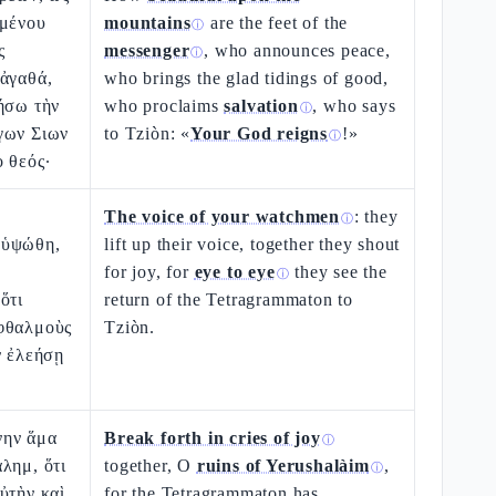
ομένου
mountains
are the feet of the
ⓘ
ς
messenger
, who announces peace,
ⓘ
 ἀγαθά,
who brings the glad tidings of good,
ήσω τὴν
who proclaims
salvation
, who says
ⓘ
γων Σιων
to Tziòn: «
Your God reigns
!»
ⓘ
 θεός·
The voice of your watchmen
: they
ⓘ
 ὑψώθη,
lift up their voice, together they shout
for joy, for
eye to eye
they see the
ⓘ
ὅτι
return of the Tetragrammaton to
φθαλμοὺς
Tziòn.
ν ἐλεήσῃ
νην ἅμα
Break forth in cries of joy
ⓘ
λημ, ὅτι
together, O
ruins of Yerushalàim
,
ⓘ
ὐτὴν καὶ
for the Tetragrammaton has