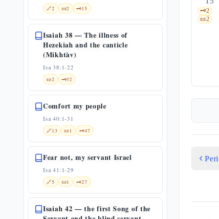
15
🔗
2
📜
2
🗝️
15
🗝️
2
📜
2
Isaiah 38 — The illness of
Hezekiah and the canticle
(Mikhtàv)
Isa 38:1-22
📜
2
🗝️
32
Comfort my people
Isa 40:1-31
🔗
13
📜
1
🗝️
47
Fear not, my servant Israel
Per
Isa 41:1-29
🔗
5
📜
1
🗝️
27
Isaiah 42 — the first Song of the
Servant and the blind servant-