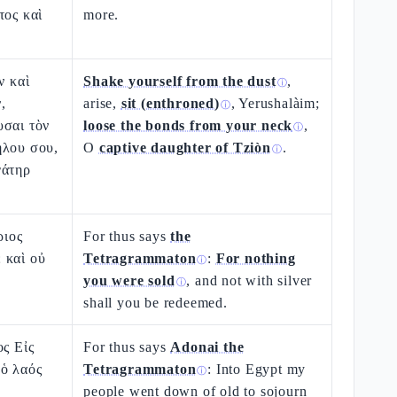
τος καὶ
more.
ν καὶ
Shake yourself from the dust
,
ⓘ
,
arise,
sit (enthroned)
, Yerushalàim;
ⓘ
υσαι τὸν
loose the bonds from your neck
,
ⓘ
ήλου σου,
O
captive daughter of Tziòn
.
ⓘ
γάτηρ
ριος
For thus says
the
 καὶ οὐ
Tetragrammaton
:
For nothing
ⓘ
you were sold
, and not with silver
ⓘ
shall you be redeemed.
ος Εἰς
For thus says
Adonai the
 ὁ λαός
Tetragrammaton
: Into Egypt my
ⓘ
people went down of old to sojourn