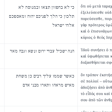
ὅτι οὐ μετὰ ταρα
כי לא בחפזון תצאו ובמנוסה לא
ἐξελεύσεσθε οὐδ
תלכון כי הלך לפניכם יהוה ומאספכם
πορεύσεσθε, πορ
אלהי ישראל
γὰρ πρότερος ὑμ
καὶ ὁ ἐπισυνάγων
κύριος ὁ θεὸς Ισ
Ἰδοὺ συνήσει ὁ π
הנה ישכיל עבדי ירום ונשא וגבה מאד
καὶ ὑψωθήσεται 
δοξασθήσεται σφ
ὃν τρόπον ἐκστήσ
כאשר שממו עליך רבים כן משחת
σὲ πολλοί – οὕτω
מאיש מראהו ותארו מבני אדם
ἀδοξήσει ἀπὸ ἀ
τὸ εἶδός σου καὶ 
σου ἀπὸ τῶν ἀνθ