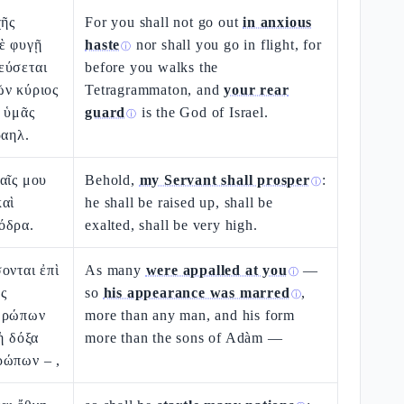
χῆς
For you shall not go out
in anxious
ὲ φυγῇ
haste
nor shall you go in flight, for
ⓘ
εύσεται
before you walks the
ῶν κύριος
Tetragrammaton, and
your rear
 ὑμᾶς
guard
is the God of Israel.
ⓘ
ραηλ.
αῖς μου
Behold,
my Servant shall prosper
:
ⓘ
καὶ
he shall be raised up, shall be
όδρα.
exalted, shall be very high.
ονται ἐπὶ
As many
were appalled at you
—
ⓘ
ς
so
his appearance was marred
,
ⓘ
νθρώπων
more than any man, and his form
ἡ δόξα
more than the sons of Adàm —
ρώπων – ,