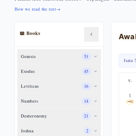
How we read the text
→
📖 Books
Genesis
51
Isaia 
Exodus
45
v.
Leviticus
16
1
Numbers
14
🗝️
6
Deuteronomy
21
Joshua
2