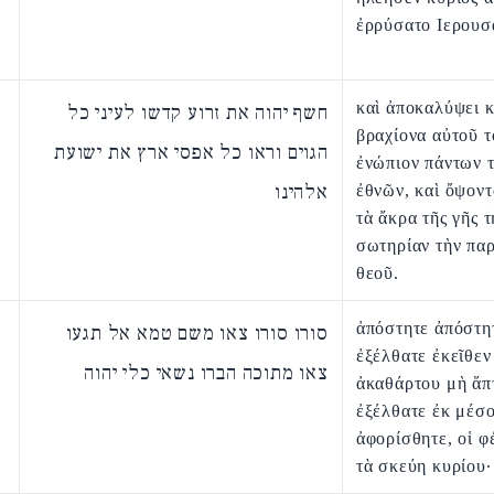
ἐρρύσατο Ιερουσ
καὶ ἀποκαλύψει κ
חשף יהוה את זרוע קדשו לעיני כל
βραχίονα αὐτοῦ τ
הגוים וראו כל אפסי ארץ את ישועת
ἐνώπιον πάντων 
אלהינו
ἐθνῶν, καὶ ὄψοντ
τὰ ἄκρα τῆς γῆς τ
σωτηρίαν τὴν πα
θεοῦ.
ἀπόστητε ἀπόστη
סורו סורו צאו משם טמא אל תגעו
ἐξέλθατε ἐκεῖθεν
צאו מתוכה הברו נשאי כלי יהוה
ἀκαθάρτου μὴ ἅπ
ἐξέλθατε ἐκ μέσ
ἀφορίσθητε, οἱ φ
τὰ σκεύη κυρίου·