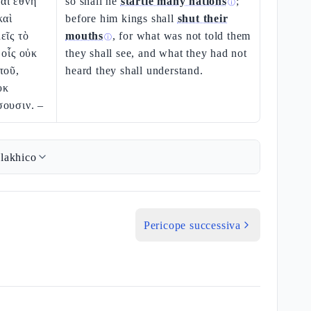
αι ἔθνη
so shall he
startle many nations
;
ⓘ
καὶ
before him kings shall
shut their
εῖς τὸ
mouths
, for what was not told them
ⓘ
 οἷς οὐκ
they shall see, and what they had not
τοῦ,
heard they shall understand.
ὐκ
σουσιν. –
lakhico
Pericope successiva