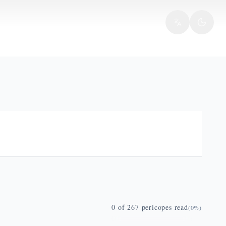
0
of
267
pericopes read
(
0
%)