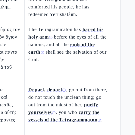
αλημ.
comforted his people, he has
redeemed Yerushalàim.
ύριος τὸν
The Tetragrammaton has
bared his
ὸν ἅγιον
holy arm
before the eyes of all the
ⓘ
τῶν
nations, and all the
ends of the
αι πάντα
earth
shall see the salvation of our
ⓘ
ὴν
God.
ρὰ τοῦ
τε
Depart, depart
, go out from there,
ⓘ
 καὶ
do not touch the unclean thing; go
τεσθε,
out from the midst of her,
purify
ου αὐτῆς
yourselves
, you who
carry the
ⓘ
έροντες
vessels of the Tetragrammaton
.
ⓘ