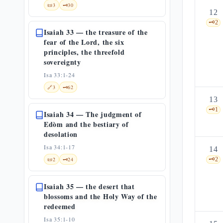
📜
3
🗝️
30
12
🗝️
2
Isaiah 33 — the treasure of the
fear of the Lord, the six
principles, the threefold
sovereignty
Isa 33:1-24
🔗
3
🗝️
62
13
🗝️
1
Isaiah 34 — The judgment of
Edòm and the bestiary of
desolation
Isa 34:1-17
14
📜
2
🗝️
24
🗝️
2
Isaiah 35 — the desert that
blossoms and the Holy Way of the
redeemed
Isa 35:1-10