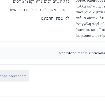
οὕτως θαυμάσοντ
כן יזה גוים רבים עליו יקפצו מלכים
πολλὰ ἐπ’ αὐτῷ, 
פיהם כי אשר לא ספר להם ראו ואשר
συνέξουσιν βασιλ
לא שמעו התבוננו
στόμα αὐτῶν· ὅτι
ἀνηγγέλη περὶ αὐ
ὄψονται, καὶ οἳ ο
ἀκηκόασιν, συνή
Approfondimento storico-ha
icope precedente