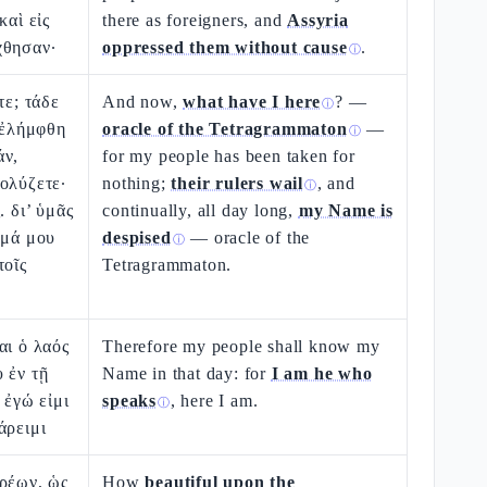
καὶ εἰς
there as foreigners, and
Assyria
χθησαν·
oppressed them without cause
.
ⓘ
τε; τάδε
And now,
what have I here
? —
ⓘ
ι ἐλήμφθη
oracle of the Tetragrammaton
—
ⓘ
άν,
for my people has been taken for
ολύζετε·
nothing;
their rulers wail
, and
ⓘ
. δι’ ὑμᾶς
continually, all day long,
my Name is
ομά μου
despised
— oracle of the
ⓘ
τοῖς
Tetragrammaton.
αι ὁ λαός
Therefore my people shall know my
 ἐν τῇ
Name in that day: for
I am he who
 ἐγώ εἰμι
speaks
, here I am.
ⓘ
άρειμι
ὀρέων, ὡς
How
beautiful upon the