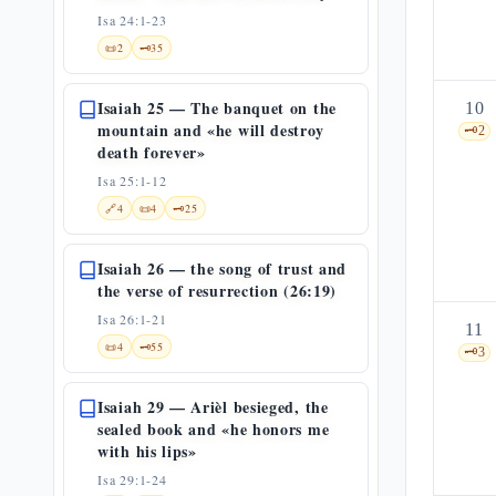
Isa 24:1-23
📜
2
🗝️
35
Isaiah 25 — The banquet on the
10
mountain and «he will destroy
🗝️
2
death forever»
Isa 25:1-12
🔗
4
📜
4
🗝️
25
Isaiah 26 — the song of trust and
the verse of resurrection (26:19)
Isa 26:1-21
11
📜
4
🗝️
55
🗝️
3
Isaiah 29 — Arièl besieged, the
sealed book and «he honors me
with his lips»
Isa 29:1-24