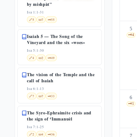
by mishpàt"
Isa 1:1-31
🔗
5
📜
7
🗝️
55
5
🗝️
4
Isaiah 5 — The Song of the
Vineyard and the six «woes»
Isa 5:1-30
🔗
4
📜
2
🗝️
49
The vision of the Temple and the
call of Isaiah
Isa 6:1-13
🔗
7
📜
7
🗝️
33
6
🗝️
1
The Syro-Ephraimite crisis and
the sign of ʿImmanuèl
Isa 7:1-25
🔗
2
📜
4
🗝️
36
7