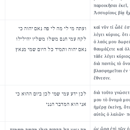
παροικῆσαι ἐκεῖ, 
Ἀσσυρίους βίᾳ ἤ
καὶ νῦν τί ὧδέ ἐσ
ועתה מי לי מה לי פה נאם יהוה כי
λέγει κύριος. ὅτ
לקח עמי חנם משלו משליו יהילילו
ὁ λαός μου δωρε
נאם יהוה ותמיד כל היום שמי מנאץ
θαυμάζετε καὶ ὀλ
τάδε λέγει κύριος
διὰ παντὸς τὸ ὄν
βλασφημεῖται ἐν 
ἔθνεσιν.
διὰ τοῦτο γνώσετ
לכן ידע עמי שמי לכן ביום ההוא כי
μου τὸ ὄνομά μου
אני הוא המדבר הנני
ἡμέρᾳ ἐκείνῃ, ὅτι
αὐτὸς ὁ λαλῶν· π
ὡς ὥρα ἐπὶ τῶν 