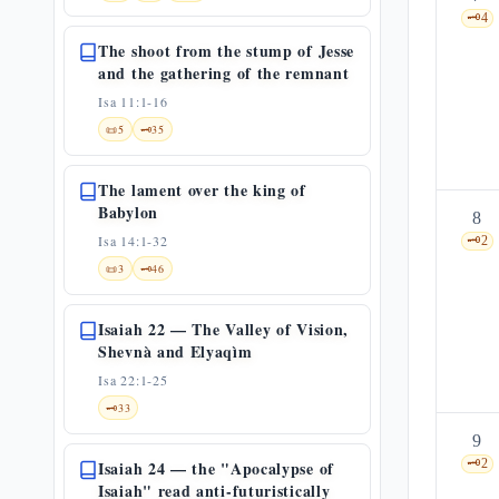
🗝️
4
The shoot from the stump of Jesse
and the gathering of the remnant
Isa 11:1-16
📜
5
🗝️
35
The lament over the king of
Babylon
8
Isa 14:1-32
🗝️
2
📜
3
🗝️
46
Isaiah 22 — The Valley of Vision,
Shevnà and Elyaqìm
Isa 22:1-25
🗝️
33
9
🗝️
2
Isaiah 24 — the "Apocalypse of
Isaiah" read anti-futuristically