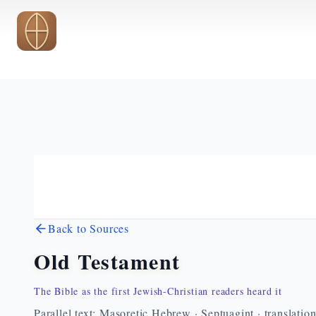
Skip to main content
Back to Sources
Old Testament
The Bible as the first Jewish-Christian readers heard it
Parallel text: Masoretic Hebrew · Septuagint · translatio