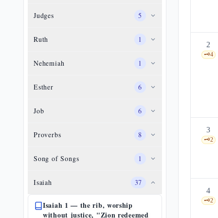
Judges
5
Ruth
1
2
🗝️
4
Nehemiah
1
Esther
6
Job
6
3
Proverbs
8
🗝️
2
Song of Songs
1
Isaiah
37
4
🗝️
2
Isaiah 1 — the rib, worship
without justice, "Zion redeemed