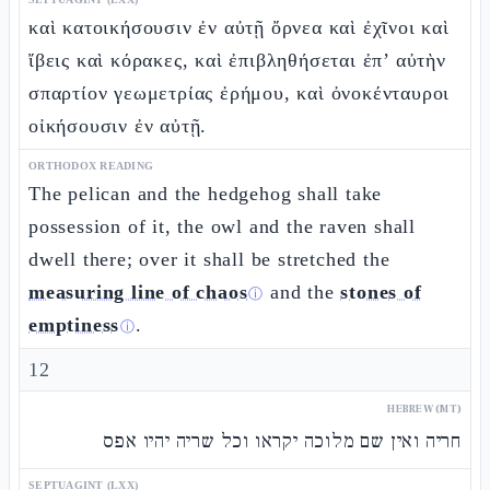
καὶ κατοικήσουσιν ἐν αὐτῇ ὄρνεα καὶ ἐχῖνοι καὶ
ἴβεις καὶ κόρακες, καὶ ἐπιβληθήσεται ἐπ’ αὐτὴν
σπαρτίον γεωμετρίας ἐρήμου, καὶ ὀνοκένταυροι
οἰκήσουσιν ἐν αὐτῇ.
ORTHODOX READING
The pelican and the hedgehog shall take
possession of it, the owl and the raven shall
dwell there; over it shall be stretched the
measuring line of chaos
and the
stones of
ⓘ
emptiness
.
ⓘ
12
HEBREW (MT)
חריה ואין שם מלוכה יקראו וכל שריה יהיו אפס
SEPTUAGINT (LXX)