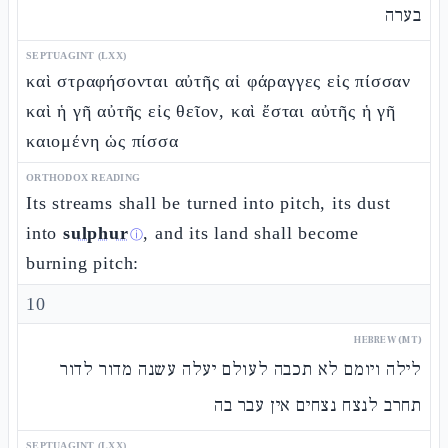
בערה
SEPTUAGINT (LXX)
καὶ στραφήσονται αὐτῆς αἱ φάραγγες εἰς πίσσαν
καὶ ἡ γῆ αὐτῆς εἰς θεῖον, καὶ ἔσται αὐτῆς ἡ γῆ
καιομένη ὡς πίσσα
ORTHODOX READING
Its streams shall be turned into pitch, its dust
into
sulphur
, and its land shall become
ⓘ
burning pitch:
10
HEBREW (MT)
לילה ויומם לא תכבה לעולם יעלה עשנה מדור לדור
תחרב לנצח נצחים אין עבר בה
SEPTUAGINT (LXX)