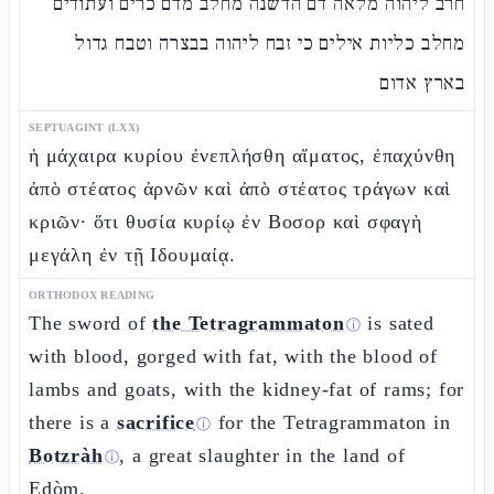
חרב ליהוה מלאה דם הדשנה מחלב מדם כרים ועתודים
מחלב כליות אילים כי זבח ליהוה בבצרה וטבח גדול
בארץ אדום
SEPTUAGINT (LXX)
ἡ μάχαιρα κυρίου ἐνεπλήσθη αἵματος, ἐπαχύνθη
ἀπὸ στέατος ἀρνῶν καὶ ἀπὸ στέατος τράγων καὶ
κριῶν· ὅτι θυσία κυρίῳ ἐν Βοσορ καὶ σφαγὴ
μεγάλη ἐν τῇ Ιδουμαίᾳ.
ORTHODOX READING
The sword of
the Tetragrammaton
is sated
ⓘ
with blood, gorged with fat, with the blood of
lambs and goats, with the kidney-fat of rams; for
there is a
sacrifice
for the Tetragrammaton in
ⓘ
Botzràh
, a great slaughter in the land of
ⓘ
Edòm.