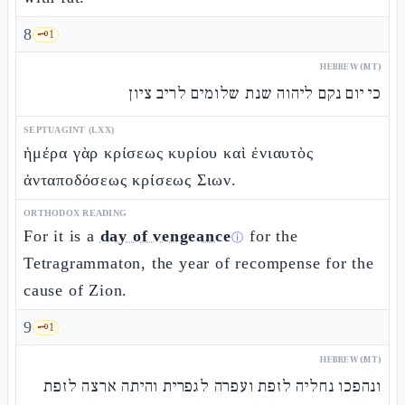
8
🗝️
1
HEBREW (MT)
כי יום נקם ליהוה שנת שלומים לריב ציון
SEPTUAGINT (LXX)
ἡμέρα γὰρ κρίσεως κυρίου καὶ ἐνιαυτὸς
ἀνταποδόσεως κρίσεως Σιων.
ORTHODOX READING
For it is a
day of vengeance
for the
ⓘ
Tetragrammaton, the year of recompense for the
cause of Zion.
9
🗝️
1
HEBREW (MT)
ונהפכו נחליה לזפת ועפרה לגפרית והיתה ארצה לזפת