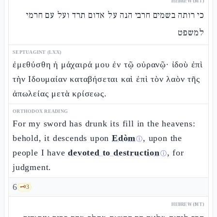
HEBREW (MT)
כי רותה בשמים חרבי הנה על אדום תרד ועל עם חרמי
למשפט
SEPTUAGINT (LXX)
ἐμεθύσθη ἡ μάχαιρά μου ἐν τῷ οὐρανῷ· ἰδοὺ ἐπὶ
τὴν Ιδουμαίαν καταβήσεται καὶ ἐπὶ τὸν λαὸν τῆς
ἀπωλείας μετὰ κρίσεως.
ORTHODOX READING
For my sword has drunk its fill in the heavens:
behold, it descends upon
Edòm
, upon the
ⓘ
people I have
devoted to destruction
, for
ⓘ
judgment.
6
🗝️
3
HEBREW (MT)