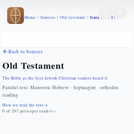
Skip to main content
Isaia 34 1 17
Home
Sources
Old covenant
Back to Sources
Old Testament
The Bible as the first Jewish-Christian readers heard it
Parallel text: Masoretic Hebrew · Septuagint · orthodox
reading
How we read the text
→
0
of
267
pericopes read
(
0
%)