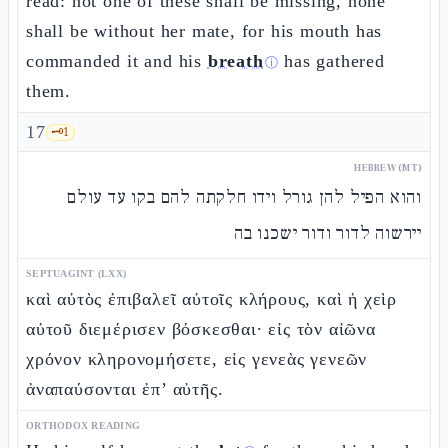
read: not one of these shall be missing, none
shall be without her mate, for his mouth has
commanded it and his
breath
has gathered
ⓘ
them.
17
🗝️
1
HEBREW (MT)
והוא הפיל להן גורל וידו חלקתה להם בקו עד עולם
יירשוה לדור ודור ישכנו בה
SEPTUAGINT (LXX)
καὶ αὐτὸς ἐπιβαλεῖ αὐτοῖς κλήρους, καὶ ἡ χεὶρ
αὐτοῦ διεμέρισεν βόσκεσθαι· εἰς τὸν αἰῶνα
χρόνον κληρονομήσετε, εἰς γενεὰς γενεῶν
ἀναπαύσονται ἐπ’ αὐτῆς.
ORTHODOX READING