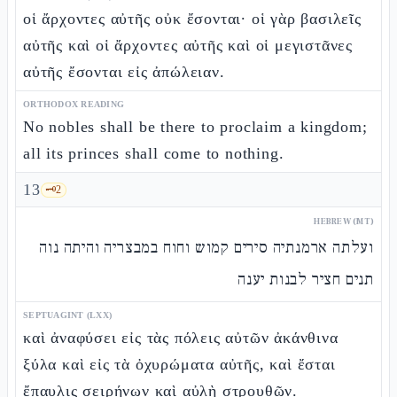
οἱ ἄρχοντες αὐτῆς οὐκ ἔσονται· οἱ γὰρ βασιλεῖς
αὐτῆς καὶ οἱ ἄρχοντες αὐτῆς καὶ οἱ μεγιστᾶνες
αὐτῆς ἔσονται εἰς ἀπώλειαν.
ORTHODOX READING
No nobles shall be there to proclaim a kingdom;
all its princes shall come to nothing.
13
🗝️
2
HEBREW (MT)
ועלתה ארמנתיה סירים קמוש וחוח במבצריה והיתה נוה
תנים חציר לבנות יענה
SEPTUAGINT (LXX)
καὶ ἀναφύσει εἰς τὰς πόλεις αὐτῶν ἀκάνθινα
ξύλα καὶ εἰς τὰ ὀχυρώματα αὐτῆς, καὶ ἔσται
ἔπαυλις σειρήνων καὶ αὐλὴ στρουθῶν.