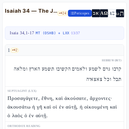
Isaiah 34 — The Judgment of Edom and the Bestiary of Desolation
ת
AZ
ω
אב
ΑΩ
🗝️
24
Pericopes
Isaia 34,1-17
·
·
MT (OSHB) + LXX
13
/
37
1
🗝️
2
HEBREW (MT)
קרבו גוים לשמע ולאמים הקשיבו תשמע הארץ ומלאה
תבל וכל צאצאיה
SEPTUAGINT (LXX)
Προσαγάγετε, ἔθνη, καὶ ἀκούσατε, ἄρχοντες·
ἀκουσάτω ἡ γῆ καὶ οἱ ἐν αὐτῇ, ἡ οἰκουμένη καὶ
ὁ λαὸς ὁ ἐν αὐτῇ.
ORTHODOX READING