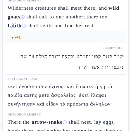
ORTHODOX READING
Wilderness creatures shall meet there, and
wild
goats
shall call to one another; there too
ⓘ
Lilìth
shall settle and find her rest.
ⓘ
15
🗝️
1
HEBREW (MT)
שמה קננה קפוז ותמלט ובקעה ודגרה בצלה אך שם
נקבצו דיות אשה רעותה
SEPTUAGINT (LXX)
ἐκεῖ ἐνόσσευσεν ἐχῖνος, καὶ ἔσωσεν ἡ γῆ τὰ
παιδία αὐτῆς μετὰ ἀσφαλείας· ἐκεῖ ἔλαφοι
συνήντησαν καὶ εἶδον τὰ πρόσωπα ἀλλήλων·
ORTHODOX READING
There the
arrow-snake
shall nest, lay eggs,
ⓘ
hatch them, and gather her young in her shadow;