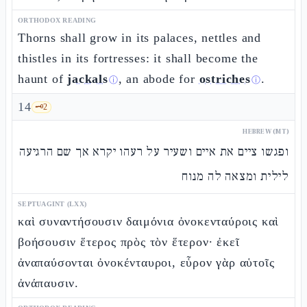
ORTHODOX READING
Thorns shall grow in its palaces, nettles and
thistles in its fortresses: it shall become the
haunt of
jackals
, an abode for
ostriches
.
ⓘ
ⓘ
14
🗝️
2
HEBREW (MT)
ופגשו ציים את איים ושעיר על רעהו יקרא אך שם הרגיעה
לילית ומצאה לה מנוח
SEPTUAGINT (LXX)
καὶ συναντήσουσιν δαιμόνια ὀνοκενταύροις καὶ
βοήσουσιν ἕτερος πρὸς τὸν ἕτερον· ἐκεῖ
ἀναπαύσονται ὀνοκένταυροι, εὗρον γὰρ αὑτοῖς
ἀνάπαυσιν.