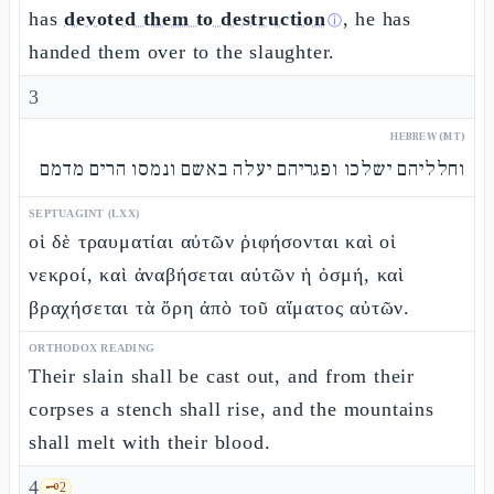
has
devoted them to destruction
, he has
ⓘ
handed them over to the slaughter.
3
HEBREW (MT)
וחלליהם ישלכו ופגריהם יעלה באשם ונמסו הרים מדמם
SEPTUAGINT (LXX)
οἱ δὲ τραυματίαι αὐτῶν ῥιφήσονται καὶ οἱ
νεκροί, καὶ ἀναβήσεται αὐτῶν ἡ ὀσμή, καὶ
βραχήσεται τὰ ὄρη ἀπὸ τοῦ αἵματος αὐτῶν.
ORTHODOX READING
Their slain shall be cast out, and from their
corpses a stench shall rise, and the mountains
shall melt with their blood.
4
🗝️
2