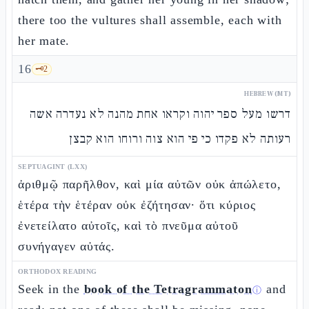
there too the vultures shall assemble, each with
her mate.
16
🗝️
2
HEBREW (MT)
דרשו מעל ספר יהוה וקראו אחת מהנה לא נעדרה אשה
רעותה לא פקדו כי פי הוא צוה ורוחו הוא קבצן
SEPTUAGINT (LXX)
ἀριθμῷ παρῆλθον, καὶ μία αὐτῶν οὐκ ἀπώλετο,
ἑτέρα τὴν ἑτέραν οὐκ ἐζήτησαν· ὅτι κύριος
ἐνετείλατο αὐτοῖς, καὶ τὸ πνεῦμα αὐτοῦ
συνήγαγεν αὐτάς.
ORTHODOX READING
Seek in the
book of the Tetragrammaton
and
ⓘ