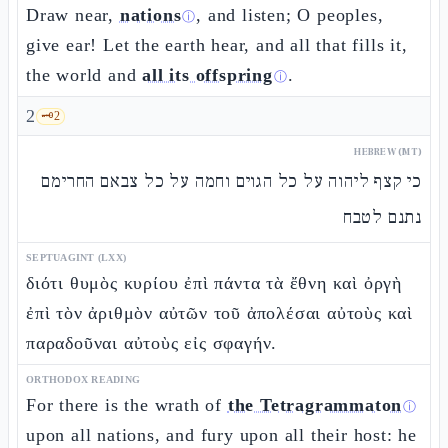
Draw near,
nations
, and listen; O peoples,
ⓘ
give ear! Let the earth hear, and all that fills it,
the world and
all its offspring
.
ⓘ
2
🗝️
2
HEBREW (MT)
כי קצף ליהוה על כל הגוים וחמה על כל צבאם החרימם
נתנם לטבח
SEPTUAGINT (LXX)
διότι θυμὸς κυρίου ἐπὶ πάντα τὰ ἔθνη καὶ ὀργὴ
ἐπὶ τὸν ἀριθμὸν αὐτῶν τοῦ ἀπολέσαι αὐτοὺς καὶ
παραδοῦναι αὐτοὺς εἰς σφαγήν.
ORTHODOX READING
For there is the wrath of
the Tetragrammaton
ⓘ
upon all nations, and fury upon all their host: he