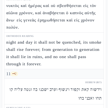
νυκτὸς καὶ ἡμέρας καὶ οὐ σβεσθήσεται εἰς τὸν
αἰῶνα χρόνον, καὶ ἀναβήσεται ὁ καπνὸς αὐτῆς
ἄνω· εἰς γενεὰς ἐρημωθήσεται καὶ εἰς χρόνον
πολύν.
ORTHODOX READING
night and day it shall not be quenched, its smoke
shall rise forever; from generation to generation
it shall lie in ruins, and no one shall pass
through it forever.
11
🗝️
2
HEBREW (MT)
וירשוה קאת וקפוד וינשוף וערב ישכנו בה ונטה עליה קו
תהו ואבני בהו
SEPTUAGINT (LXX)