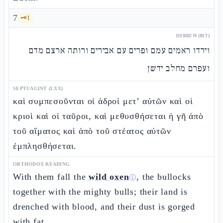
7
🗝️
1
HEBREW (MT)
וירדו ראמים עמם ופרים עם אבירים ורותה ארצם מדם
ועפרם מחלב ידשן
SEPTUAGINT (LXX)
καὶ συμπεσοῦνται οἱ ἁδροὶ μετ’ αὐτῶν καὶ οἱ
κριοὶ καὶ οἱ ταῦροι, καὶ μεθυσθήσεται ἡ γῆ ἀπὸ
τοῦ αἵματος καὶ ἀπὸ τοῦ στέατος αὐτῶν
ἐμπλησθήσεται.
ORTHODOX READING
With them fall the
wild oxen
, the bullocks
ⓘ
together with the mighty bulls; their land is
drenched with blood, and their dust is gorged
with fat.