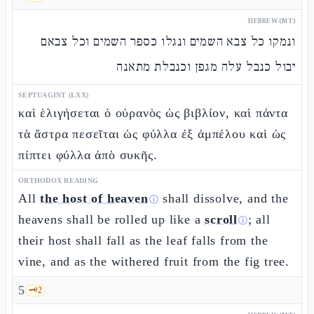
HEBREW (MT)
ונמקו כל צבא השמים ונגלו כספר השמים וכל צבאם
יבול כנבל עלה מגפן וכנבלת מתאנה
SEPTUAGINT (LXX)
καὶ ἑλιγήσεται ὁ οὐρανὸς ὡς βιβλίον, καὶ πάντα
τὰ ἄστρα πεσεῖται ὡς φύλλα ἐξ ἀμπέλου καὶ ὡς
πίπτει φύλλα ἀπὸ συκῆς.
ORTHODOX READING
All
the host of heaven
shall dissolve, and the
ⓘ
heavens shall be rolled up like a
scroll
; all
ⓘ
their host shall fall as the leaf falls from the
vine, and as the withered fruit from the fig tree.
5
🗝️
2