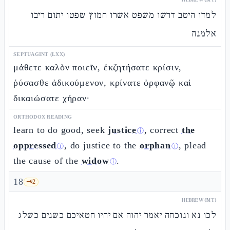
למדו היטב דרשו משפט אשרו חמוץ שפטו יתום ריבו
אלמנה
SEPTUAGINT (LXX)
μάθετε καλὸν ποιεῖν, ἐκζητήσατε κρίσιν,
ῥύσασθε ἀδικούμενον, κρίνατε ὀρφανῷ καὶ
δικαιώσατε χήραν·
ORTHODOX READING
learn to do good, seek
justice
, correct
the
ⓘ
oppressed
, do justice to the
orphan
, plead
ⓘ
ⓘ
the cause of the
widow
.
ⓘ
18
🗝️
2
HEBREW (MT)
לכו נא ונוכחה יאמר יהוה אם יהיו חטאיכם כשנים כשלג