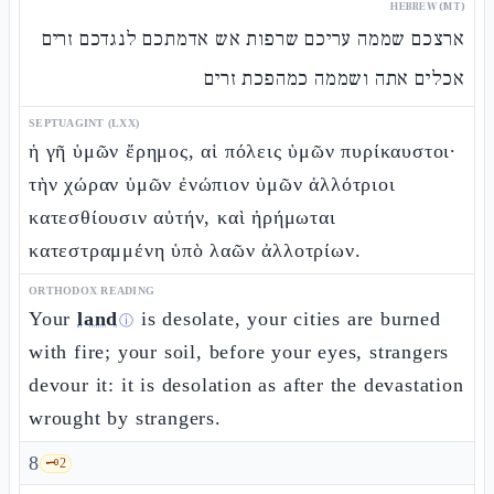
HEBREW (MT)
ארצכם שממה עריכם שרפות אש אדמתכם לנגדכם זרים
אכלים אתה ושממה כמהפכת זרים
SEPTUAGINT (LXX)
ἡ γῆ ὑμῶν ἔρημος, αἱ πόλεις ὑμῶν πυρίκαυστοι·
τὴν χώραν ὑμῶν ἐνώπιον ὑμῶν ἀλλότριοι
κατεσθίουσιν αὐτήν, καὶ ἠρήμωται
κατεστραμμένη ὑπὸ λαῶν ἀλλοτρίων.
ORTHODOX READING
Your
land
is desolate, your cities are burned
ⓘ
with fire; your soil, before your eyes, strangers
devour it: it is desolation as after the devastation
wrought by strangers.
8
🗝️
2