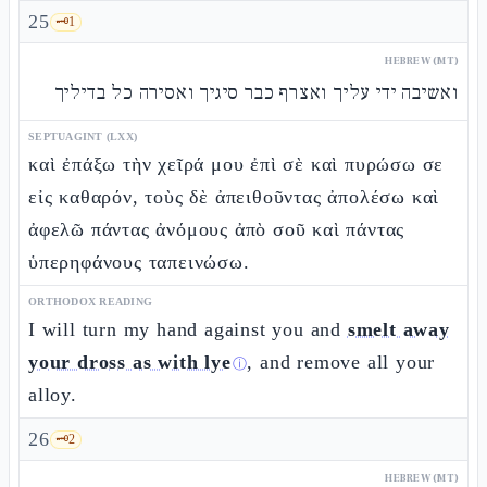
25
🗝️
1
HEBREW (MT)
ואשיבה ידי עליך ואצרף כבר סיגיך ואסירה כל בדיליך
SEPTUAGINT (LXX)
καὶ ἐπάξω τὴν χεῖρά μου ἐπὶ σὲ καὶ πυρώσω σε
εἰς καθαρόν, τοὺς δὲ ἀπειθοῦντας ἀπολέσω καὶ
ἀφελῶ πάντας ἀνόμους ἀπὸ σοῦ καὶ πάντας
ὑπερηφάνους ταπεινώσω.
ORTHODOX READING
I will turn my hand against you and
smelt away
your dross as with lye
, and remove all your
ⓘ
alloy.
26
🗝️
2
HEBREW (MT)