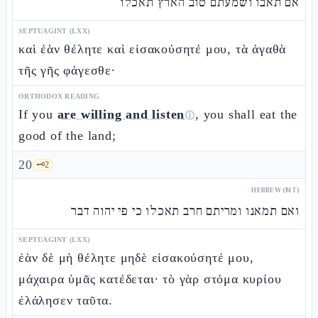
אם תאבו ושמעתם טוב הארץ תאכלו
SEPTUAGINT (LXX)
καὶ ἐὰν θέλητε καὶ εἰσακούσητέ μου, τὰ ἀγαθὰ
τῆς γῆς φάγεσθε·
ORTHODOX READING
If you
are willing and listen
, you shall eat the
ⓘ
good of the land;
20
🗝️
2
HEBREW (MT)
ואם תמאנו ומריתם חרב תאכלו כי פי יהוה דבר
SEPTUAGINT (LXX)
ἐὰν δὲ μὴ θέλητε μηδὲ εἰσακούσητέ μου,
μάχαιρα ὑμᾶς κατέδεται· τὸ γὰρ στόμα κυρίου
ἐλάλησεν ταῦτα.