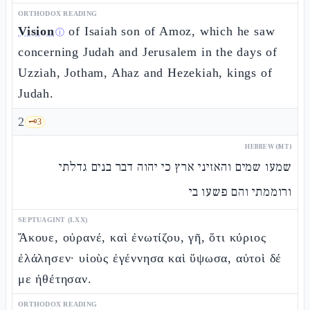
ORTHODOX READING
Vision
of Isaiah son of Amoz, which he saw
ⓘ
concerning Judah and Jerusalem in the days of
Uzziah, Jotham, Ahaz and Hezekiah, kings of
Judah.
2
🗝️
3
HEBREW (MT)
שמעו שמים והאזיני ארץ כי יהוה דבר בנים גדלתי
ורוממתי והם פשעו בי
SEPTUAGINT (LXX)
Ἄκουε, οὐρανέ, καὶ ἐνωτίζου, γῆ, ὅτι κύριος
ἐλάλησεν· υἱοὺς ἐγέννησα καὶ ὕψωσα, αὐτοὶ δέ
με ἠθέτησαν.
ORTHODOX READING