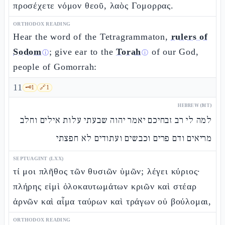
προσέχετε νόμον θεοῦ, λαὸς Γομορρας.
ORTHODOX READING
Hear the word of the Tetragrammaton,
rulers of
Sodom
; give ear to the
Torah
of our God,
ⓘ
ⓘ
people of Gomorrah:
11
🗝️
1
🔗
1
HEBREW (MT)
למה לי רב זבחיכם יאמר יהוה שבעתי עלות אילים וחלב
מריאים ודם פרים וכבשים ועתודים לא חפצתי
SEPTUAGINT (LXX)
τί μοι πλῆθος τῶν θυσιῶν ὑμῶν; λέγει κύριος·
πλήρης εἰμὶ ὁλοκαυτωμάτων κριῶν καὶ στέαρ
ἀρνῶν καὶ αἷμα ταύρων καὶ τράγων οὐ βούλομαι,
ORTHODOX READING