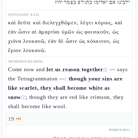
ילבינו אם יאדימו כתולע כצמר יהיו
SEPTUAGINT (LXX)
καὶ δεῦτε καὶ διελεγχθῶμεν, λέγει κύριος, καὶ
ἐὰν ὦσιν αἱ ἁμαρτίαι ὑμῶν ὡς φοινικοῦν, ὡς
χιόνα λευκανῶ, ἐὰν δὲ ὦσιν ὡς κόκκινον, ὡς
ἔριον λευκανῶ.
ORTHODOX READING
Come now and
let us reason together
— says
ⓘ
the Tetragrammaton —:
though your sins are
like scarlet, they shall become white as
snow
; though they are red like crimson, they
ⓘ
shall become like wool.
19
🗝️
1
HEBREW (MT)