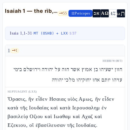
Isaiah 1 — the rìb, worship without justice, "Zion redeemed through mishpàt"
ת
AZ
ω
אב
ΑΩ
🗝️
55
Pericopes
Isaia 1,1-31
·
·
MT (OSHB) + LXX
1
/
37
1
🗝️
1
HEBREW (MT)
חזון ישעיהו בן אמוץ אשר חזה על יהודה וירושלם בימי
עזיהו יותם אחז יחזקיהו מלכי יהודה
SEPTUAGINT (LXX)
Ὅρασις, ἣν εἶδεν Ησαιας υἱὸς Αμως, ἣν εἶδεν
κατὰ τῆς Ιουδαίας καὶ κατὰ Ιερουσαλημ ἐν
βασιλείᾳ Οζιου καὶ Ιωαθαμ καὶ Αχαζ καὶ
Εζεκιου, οἳ ἐβασίλευσαν τῆς Ιουδαίας.