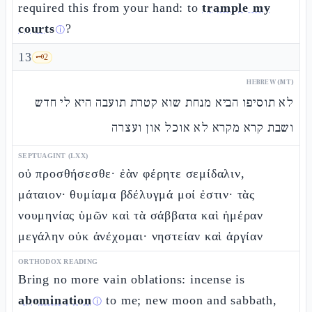
required this from your hand: to
trample my
courts
?
ⓘ
13
🗝️
2
HEBREW (MT)
לא תוסיפו הביא מנחת שוא קטרת תועבה היא לי חדש
ושבת קרא מקרא לא אוכל און ועצרה
SEPTUAGINT (LXX)
οὐ προσθήσεσθε· ἐὰν φέρητε σεμίδαλιν,
μάταιον· θυμίαμα βδέλυγμά μοί ἐστιν· τὰς
νουμηνίας ὑμῶν καὶ τὰ σάββατα καὶ ἡμέραν
μεγάλην οὐκ ἀνέχομαι· νηστείαν καὶ ἀργίαν
ORTHODOX READING
Bring no more vain oblations: incense is
abomination
to me; new moon and sabbath,
ⓘ