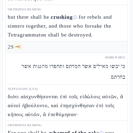
ORTHODOX READING
but there shall be
crushing
for rebels and
ⓘ
sinners together, and those who forsake the
Tetragrammaton shall be destroyed.
29
🗝️
2
HEBREW (MT)
כי יבשו מאילים אשר חמדתם ותחפרו מהגנות אשר
בחרתם
SEPTUAGINT (LXX)
διότι αἰσχυνθήσονται ἐπὶ τοῖς εἰδώλοις αὐτῶν, ἃ
αὐτοὶ ἠβούλοντο, καὶ ἐπῃσχύνθησαν ἐπὶ τοῖς
κήποις αὐτῶν, ἃ ἐπεθύμησαν·
ORTHODOX READING
For you shall be
ashamed of the oaks
you