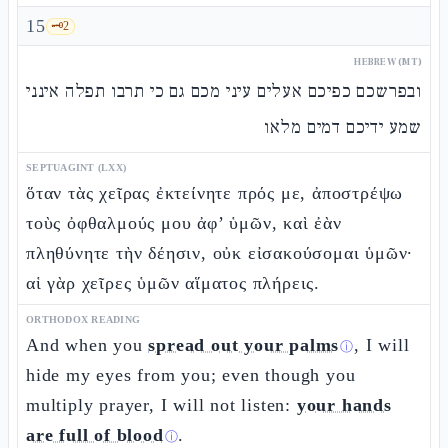
15
🗝️
2
HEBREW (MT)
ובפרשכם כפיכם אעלים עיני מכם גם כי תרבו תפלה אינני
שמע ידיכם דמים מלאו
SEPTUAGINT (LXX)
ὅταν τὰς χεῖρας ἐκτείνητε πρός με, ἀποστρέψω
τοὺς ὀφθαλμούς μου ἀφ’ ὑμῶν, καὶ ἐὰν
πληθύνητε τὴν δέησιν, οὐκ εἰσακούσομαι ὑμῶν·
αἱ γὰρ χεῖρες ὑμῶν αἵματος πλήρεις.
ORTHODOX READING
And when you
spread out your palms
, I will
ⓘ
hide my eyes from you; even though you
multiply prayer, I will not listen:
your hands
are full of blood
.
ⓘ