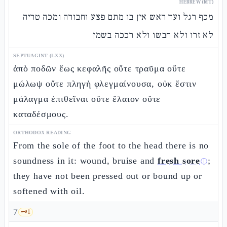
HEBREW (MT)
מכף רגל ועד ראש אין בו מתם פצע וחבורה ומכה טריה
לא זרו ולא חבשו ולא רככה בשמן
SEPTUAGINT (LXX)
ἀπὸ ποδῶν ἕως κεφαλῆς οὔτε τραῦμα οὔτε
μώλωψ οὔτε πληγὴ φλεγμαίνουσα, οὐκ ἔστιν
μάλαγμα ἐπιθεῖναι οὔτε ἔλαιον οὔτε
καταδέσμους.
ORTHODOX READING
From the sole of the foot to the head there is no
soundness in it: wound, bruise and
fresh sore
;
ⓘ
they have not been pressed out or bound up or
softened with oil.
7
🗝️
1