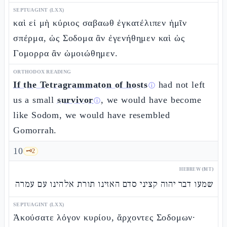
SEPTUAGINT (LXX)
καὶ εἰ μὴ κύριος σαβαωθ ἐγκατέλιπεν ἡμῖν
σπέρμα, ὡς Σοδομα ἂν ἐγενήθημεν καὶ ὡς
Γομορρα ἂν ὡμοιώθημεν.
ORTHODOX READING
If the Tetragrammaton of hosts
had not left
ⓘ
us a small
survivor
, we would have become
ⓘ
like Sodom, we would have resembled
Gomorrah.
10
🗝️
2
HEBREW (MT)
שמעו דבר יהוה קציני סדם האזינו תורת אלהינו עם עמרה
SEPTUAGINT (LXX)
Ἀκούσατε λόγον κυρίου, ἄρχοντες Σοδομων·