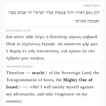
HEBREW (MT)
לכן נאם האדון יהוה צבאות אביר ישראל הוי אנחם מצרי
ואנקמה מאויבי
SEPTUAGINT (LXX)
διὰ τοῦτο τάδε λέγει ὁ δεσπότης κύριος σαβαωθ
Οὐαὶ οἱ ἰσχύοντες Ισραηλ· οὐ παύσεται γάρ μου
ὁ θυμὸς ἐν τοῖς ὑπεναντίοις, καὶ κρίσιν ἐκ τῶν
ἐχθρῶν μου ποιήσω.
ORTHODOX READING
Therefore —
oracle
of the Sovereign Lord, the
ⓘ
Tetragrammaton of hosts, the
Mighty One of
Israel
—: «Ah! I will satisfy myself against
ⓘ
my adversaries, and take vengeance on my
enemies.