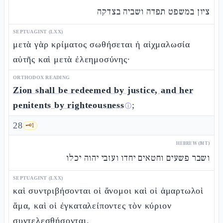
ציון במשפט תפדה ושביה בצדקה
SEPTUAGINT (LXX)
μετὰ γὰρ κρίματος σωθήσεται ἡ αἰχμαλωσία
αὐτῆς καὶ μετὰ ἐλεημοσύνης·
ORTHODOX READING
Zion shall be redeemed by justice, and her
penitents by righteousness
;
ⓘ
28
🗝️
1
HEBREW (MT)
ושבר פשעים וחטאים יחדו ועזבי יהוה יכלו
SEPTUAGINT (LXX)
καὶ συντριβήσονται οἱ ἄνομοι καὶ οἱ ἁμαρτωλοὶ
ἅμα, καὶ οἱ ἐγκαταλείποντες τὸν κύριον
συντελεσθήσονται.