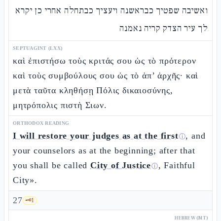
ואשיבה שפטיך כבראשנה ויעציך כבתחלה אחרי כן יקרא
לך עיר הצדק קריה נאמנה
SEPTUAGINT (LXX)
καὶ ἐπιστήσω τοὺς κριτάς σου ὡς τὸ πρότερον
καὶ τοὺς συμβούλους σου ὡς τὸ ἀπ’ ἀρχῆς· καὶ
μετὰ ταῦτα κληθήσῃ Πόλις δικαιοσύνης,
μητρόπολις πιστὴ Σιων.
ORTHODOX READING
I will restore your judges as at the first
, and
ⓘ
your counselors as at the beginning; after that
you shall be called
City of Justice
, Faithful
ⓘ
City».
27
🗝️
1
HEBREW (MT)