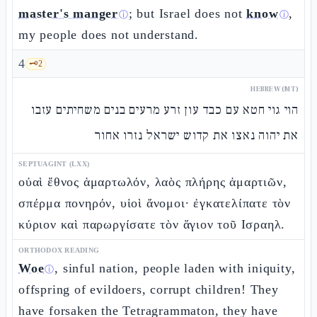
master's manger
; but Israel does not
know
,
ⓘ
ⓘ
my people does not understand.
4
🗝️
2
HEBREW (MT)
הוי גוי חטא עם כבד עון זרע מרעים בנים משחיתים עזבו
את יהוה נאצו את קדוש ישראל נזרו אחור
SEPTUAGINT (LXX)
οὐαὶ ἔθνος ἁμαρτωλόν, λαὸς πλήρης ἁμαρτιῶν,
σπέρμα πονηρόν, υἱοὶ ἄνομοι· ἐγκατελίπατε τὸν
κύριον καὶ παρωργίσατε τὸν ἅγιον τοῦ Ισραηλ.
ORTHODOX READING
Woe
, sinful nation, people laden with iniquity,
ⓘ
offspring of evildoers, corrupt children! They
have forsaken the Tetragrammaton, they have