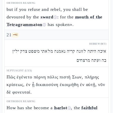
ORTHODOX READING
but if you refuse and rebel, you shall be
devoured by the
sword
: for the
mouth of the
ⓘ
Tetragrammaton
has spoken».
ⓘ
21
🗝️
4
HEBREW (MT)
איכה היתה לזונה קריה נאמנה מלאתי משפט צדק ילין
בה ועתה מרצחים
SEPTUAGINT (LXX)
Πῶς ἐγένετο πόρνη πόλις πιστὴ Σιων, πλήρης
κρίσεως, ἐν ᾗ δικαιοσύνη ἐκοιμήθη ἐν αὐτῇ, νῦν
δὲ φονευταί.
ORTHODOX READING
How has she become a
harlot
, the
faithful
ⓘ