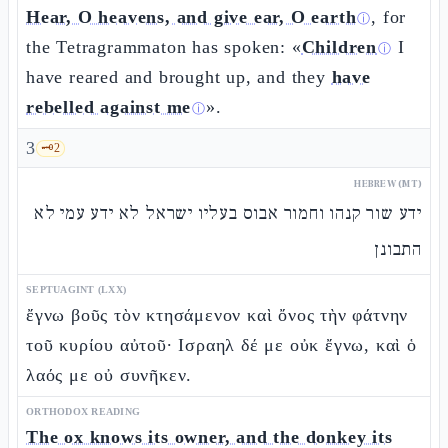
Hear, O heavens, and give ear, O earth
, for
ⓘ
the Tetragrammaton has spoken: «
Children
I
ⓘ
have reared and brought up, and they
have
rebelled against me
».
ⓘ
3
🗝️
2
HEBREW (MT)
ידע שור קנהו וחמור אבוס בעליו ישראל לא ידע עמי לא
התבונן
SEPTUAGINT (LXX)
ἔγνω βοῦς τὸν κτησάμενον καὶ ὄνος τὴν φάτνην
τοῦ κυρίου αὐτοῦ· Ισραηλ δέ με οὐκ ἔγνω, καὶ ὁ
λαός με οὐ συνῆκεν.
ORTHODOX READING
The ox knows its owner, and the donkey its