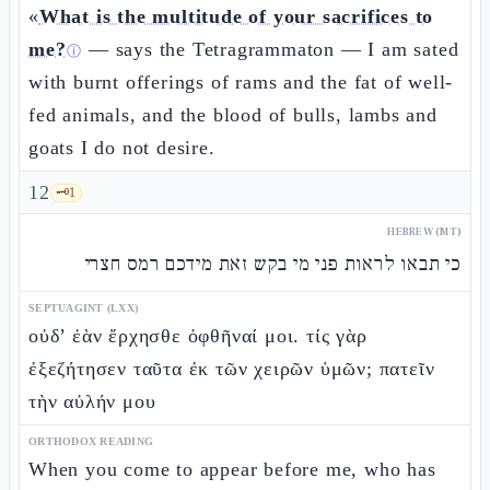
«
What is the multitude of your sacrifices to
me?
— says the Tetragrammaton — I am sated
ⓘ
with burnt offerings of rams and the fat of well-
fed animals, and the blood of bulls, lambs and
goats I do not desire.
12
🗝️
1
HEBREW (MT)
כי תבאו לראות פני מי בקש זאת מידכם רמס חצרי
SEPTUAGINT (LXX)
οὐδ’ ἐὰν ἔρχησθε ὀφθῆναί μοι. τίς γὰρ
ἐξεζήτησεν ταῦτα ἐκ τῶν χειρῶν ὑμῶν; πατεῖν
τὴν αὐλήν μου
ORTHODOX READING
When you come to appear before me, who has