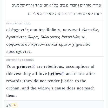
שריך סוררים וחברי גנבים כלו אהב שחד ורדף שלמנים
יתום לא ישפטו וריב אלמנה לא יבוא אליהם
SEPTUAGINT (LXX)
οἱ ἄρχοντές σου ἀπειθοῦσιν, κοινωνοὶ κλεπτῶν,
ἀγαπῶντες δῶρα, διώκοντες ἀνταπόδομα,
ὀρφανοῖς οὐ κρίνοντες καὶ κρίσιν χηρῶν οὐ
προσέχοντες.
ORTHODOX READING
Your
princes
are rebellious, accomplices of
ⓘ
thieves: they all love
bribes
and chase after
ⓘ
rewards; they do not render justice to the
orphan, and the widow's cause does not reach
them.
24
🗝️
2