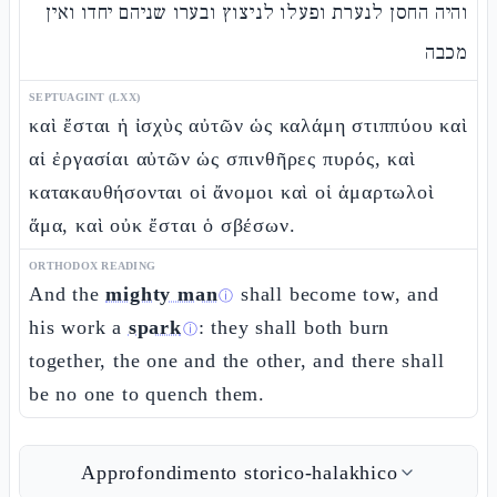
והיה החסן לנערת ופעלו לניצוץ ובערו שניהם יחדו ואין
מכבה
SEPTUAGINT (LXX)
καὶ ἔσται ἡ ἰσχὺς αὐτῶν ὡς καλάμη στιππύου καὶ
αἱ ἐργασίαι αὐτῶν ὡς σπινθῆρες πυρός, καὶ
κατακαυθήσονται οἱ ἄνομοι καὶ οἱ ἁμαρτωλοὶ
ἅμα, καὶ οὐκ ἔσται ὁ σβέσων.
ORTHODOX READING
And the
mighty man
shall become tow, and
ⓘ
his work a
spark
: they shall both burn
ⓘ
together, the one and the other, and there shall
be no one to quench them.
Approfondimento storico-halakhico