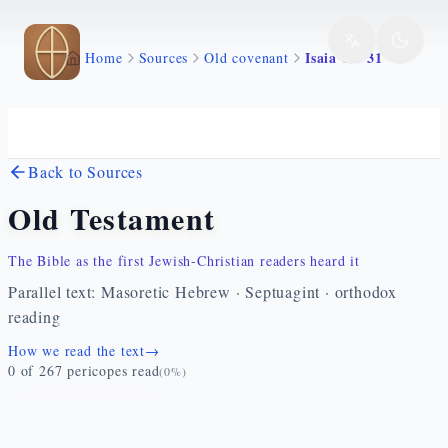
Skip to main content
Isaia 1 1 31
Home
Sources
Old covenant
Back to Sources
Old Testament
The Bible as the first Jewish-Christian readers heard it
Parallel text: Masoretic Hebrew · Septuagint · orthodox
reading
How we read the text
→
0
of
267
pericopes read
(
0
%)