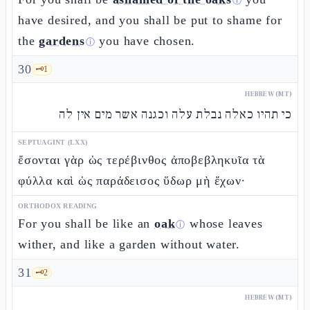
ⓘ
have desired, and you shall be put to shame for
the
gardens
you have chosen.
ⓘ
30
🗝️
1
HEBREW (MT)
כי תהיו כאלה נבלת עלה וכגנה אשר מים אין לה
SEPTUAGINT (LXX)
ἔσονται γὰρ ὡς τερέβινθος ἀποβεβληκυῖα τὰ
φύλλα καὶ ὡς παράδεισος ὕδωρ μὴ ἔχων·
ORTHODOX READING
For you shall be like an
oak
whose leaves
ⓘ
wither, and like a garden without water.
31
🗝️
2
HEBREW (MT)