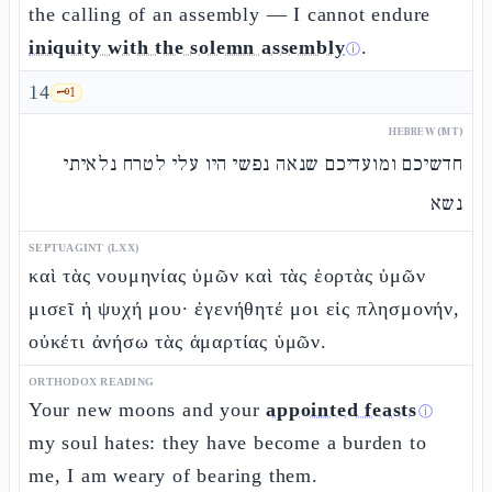
the calling of an assembly — I cannot endure
iniquity with the solemn assembly
.
ⓘ
14
🗝️
1
HEBREW (MT)
חדשיכם ומועדיכם שנאה נפשי היו עלי לטרח נלאיתי
נשא
SEPTUAGINT (LXX)
καὶ τὰς νουμηνίας ὑμῶν καὶ τὰς ἑορτὰς ὑμῶν
μισεῖ ἡ ψυχή μου· ἐγενήθητέ μοι εἰς πλησμονήν,
οὐκέτι ἀνήσω τὰς ἁμαρτίας ὑμῶν.
ORTHODOX READING
Your new moons and your
appointed feasts
ⓘ
my soul hates: they have become a burden to
me, I am weary of bearing them.