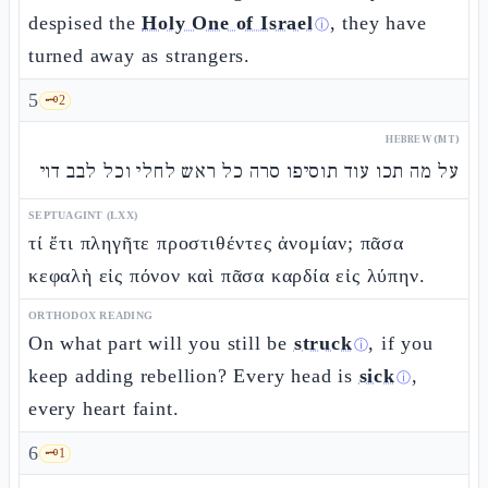
despised the
Holy One of Israel
, they have
ⓘ
turned away as strangers.
5
🗝️
2
HEBREW (MT)
על מה תכו עוד תוסיפו סרה כל ראש לחלי וכל לבב דוי
SEPTUAGINT (LXX)
τί ἔτι πληγῆτε προστιθέντες ἀνομίαν; πᾶσα
κεφαλὴ εἰς πόνον καὶ πᾶσα καρδία εἰς λύπην.
ORTHODOX READING
On what part will you still be
struck
, if you
ⓘ
keep adding rebellion? Every head is
sick
,
ⓘ
every heart faint.
6
🗝️
1