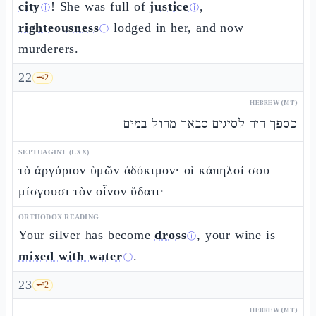
city
! She was full of
justice
,
ⓘ
ⓘ
righteousness
lodged in her, and now
ⓘ
murderers.
22
🗝️
2
HEBREW (MT)
כספך היה לסיגים סבאך מהול במים
SEPTUAGINT (LXX)
τὸ ἀργύριον ὑμῶν ἀδόκιμον· οἱ κάπηλοί σου
μίσγουσι τὸν οἶνον ὕδατι·
ORTHODOX READING
Your silver has become
dross
, your wine is
ⓘ
mixed with water
.
ⓘ
23
🗝️
2
HEBREW (MT)