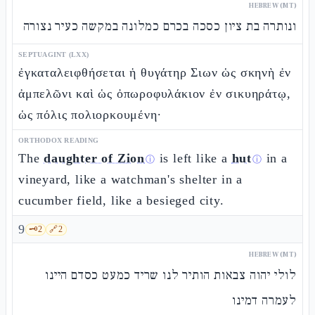
HEBREW (MT)
ונותרה בת ציון כסכה בכרם כמלונה במקשה כעיר נצורה
SEPTUAGINT (LXX)
ἐγκαταλειφθήσεται ἡ θυγάτηρ Σιων ὡς σκηνὴ ἐν
ἀμπελῶνι καὶ ὡς ὀπωροφυλάκιον ἐν σικυηράτῳ,
ὡς πόλις πολιορκουμένη·
ORTHODOX READING
The
daughter of Zion
is left like a
hut
in a
ⓘ
ⓘ
vineyard, like a watchman's shelter in a
cucumber field, like a besieged city.
9
🗝️
2
🔗
2
HEBREW (MT)
לולי יהוה צבאות הותיר לנו שריד כמעט כסדם היינו
לעמרה דמינו