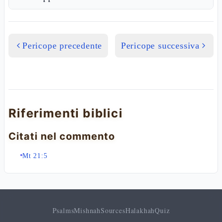
Pericope precedente
Pericope successiva
Riferimenti biblici
Citati nel commento
Mt 21:5
Psalms
Mishnah
Sources
Halakhah
Quiz