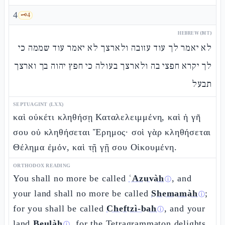
4
🗝️
4
HEBREW (MT)
לא יאמר לך עוד עזובה ולארצך לא יאמר עוד שממה כי
לך יקרא חפצי בה ולארצך בעולה כי חפץ יהוה בך וארצך
תבעל
SEPTUAGINT (LXX)
καὶ οὐκέτι κληθήσῃ Καταλελειμμένη, καὶ ἡ γῆ
σου οὐ κληθήσεται Ἔρημος· σοὶ γὰρ κληθήσεται
Θέλημα ἐμόν, καὶ τῇ γῇ σου Οἰκουμένη.
ORTHODOX READING
You shall no more be called
ʿAzuvàh
, and
ⓘ
your land shall no more be called
Shemamàh
;
ⓘ
for you shall be called
Cheftzì-bah
, and your
ⓘ
land
Beulàh
, for the Tetragrammaton delights
ⓘ