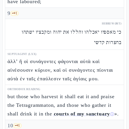
have laboured;
9
🗝️
1
HEBREW (MT)
כי מאספיו יאכלהו והללו את יהוה ומקבציו ישתהו
בחצרות קדשי
SEPTUAGINT (LXX)
ἀλλ’ ἢ οἱ συνάγοντες φάγονται αὐτὰ καὶ
αἰνέσουσιν κύριον, καὶ οἱ συνάγοντες πίονται
αὐτὰ ἐν ταῖς ἐπαύλεσιν ταῖς ἁγίαις μου.
ORTHODOX READING
but those who harvest it shall eat it and praise
the Tetragrammaton, and those who gather it
shall drink it in the
courts of my sanctuary
».
ⓘ
10
🗝️
1