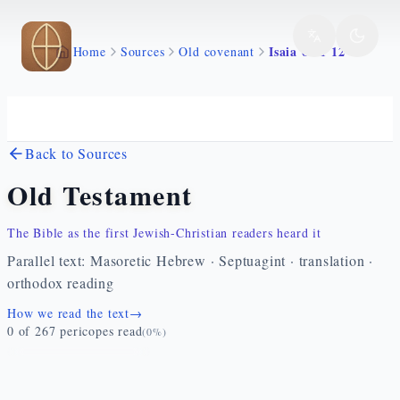
Skip to main content
Isaia 62 1 12
Home
Sources
Old covenant
Back to Sources
Old Testament
The Bible as the first Jewish-Christian readers heard it
Parallel text: Masoretic Hebrew · Septuagint · translation ·
orthodox reading
How we read the text
→
0
of
267
pericopes read
(
0
%)