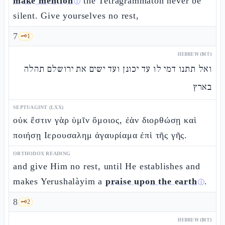
make mention
the Tetragrammaton never be
ⓘ
silent. Give yourselves no rest,
7
🗝️
1
HEBREW (MT)
ואל תתנו דמי לו עד יכונן ועד ישים את ירושלם תהלה
בארץ
SEPTUAGINT (LXX)
οὐκ ἔστιν γὰρ ὑμῖν ὅμοιος, ἐὰν διορθώσῃ καὶ
ποιήσῃ Ιερουσαλημ ἀγαυρίαμα ἐπὶ τῆς γῆς.
ORTHODOX READING
and give Him no rest, until He establishes and
makes Yerushalàyim a
praise upon the earth
.
ⓘ
8
🗝️
2
HEBREW (MT)