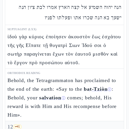
הנה יהוה השמיע אל קצה הארץ אמרו לבת ציון הנה
ישעך בא הנה שכרו אתו ופעלתו לפניו
SEPTUAGINT (LXX)
ἰδοὺ γὰρ κύριος ἐποίησεν ἀκουστὸν ἕως ἐσχάτου
τῆς γῆς Εἴπατε τῇ θυγατρὶ Σιων Ἰδού σοι ὁ
σωτὴρ παραγίνεται ἔχων τὸν ἑαυτοῦ μισθὸν καὶ
τὸ ἔργον πρὸ προσώπου αὐτοῦ.
ORTHODOX READING
Behold, the Tetragrammaton has proclaimed to
the end of the earth: «Say to the
bat-Tziòn
:
ⓘ
Behold, your
salvation
comes; behold, His
ⓘ
reward is with Him and His recompense before
Him».
12
🗝️
1