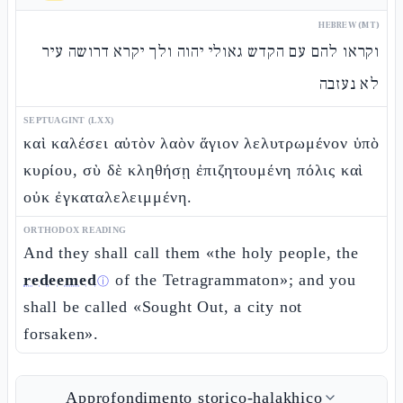
HEBREW (MT)
וקראו להם עם הקדש גאולי יהוה ולך יקרא דרושה עיר
לא נעזבה
SEPTUAGINT (LXX)
καὶ καλέσει αὐτὸν λαὸν ἅγιον λελυτρωμένον ὑπὸ
κυρίου, σὺ δὲ κληθήσῃ ἐπιζητουμένη πόλις καὶ
οὐκ ἐγκαταλελειμμένη.
ORTHODOX READING
And they shall call them «the holy people, the
redeemed
of the Tetragrammaton»; and you
ⓘ
shall be called «Sought Out, a city not
forsaken».
Approfondimento storico-halakhico