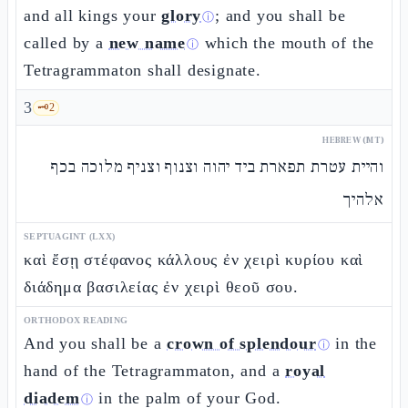
and all kings your
glory
; and you shall be
ⓘ
called by a
new name
which the mouth of the
ⓘ
Tetragrammaton shall designate.
3
🗝️
2
HEBREW (MT)
והיית עטרת תפארת ביד יהוה וצנוף וצניף מלוכה בכף
אלהיך
SEPTUAGINT (LXX)
καὶ ἔσῃ στέφανος κάλλους ἐν χειρὶ κυρίου καὶ
διάδημα βασιλείας ἐν χειρὶ θεοῦ σου.
ORTHODOX READING
And you shall be a
crown of splendour
in the
ⓘ
hand of the Tetragrammaton, and a
royal
diadem
in the palm of your God.
ⓘ