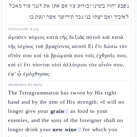
נשבע יהוה בימינו ובזרוע עזו אם אתן את דגנך עוד מאכל
לאיביך ואם ישתו בני נכר תירושך אשר יגעת בו
SEPTUAGINT (LXX)
ὤμοσεν κύριος κατὰ τῆς δεξιᾶς αὐτοῦ καὶ κατὰ
τῆς ἰσχύος τοῦ βραχίονος αὐτοῦ Εἰ ἔτι δώσω τὸν
σῖτόν σου καὶ τὰ βρώματά σου τοῖς ἐχθροῖς σου,
καὶ εἰ ἔτι πίονται υἱοὶ ἀλλότριοι τὸν οἶνόν σου,
ἐφ’ ᾧ ἐμόχθησας·
ORTHODOX READING
The Tetragrammaton has sworn by His right
hand and by the arm of His strength: «I will no
longer give your
grain
as food to your
ⓘ
enemies, and the sons of the foreigner shall no
longer drink your
new wine
for which you
ⓘ