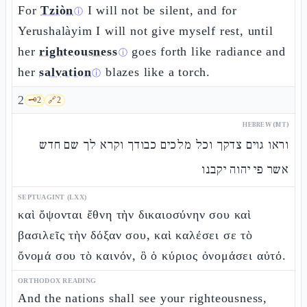
For
Tziòn
I will not be silent, and for
ⓘ
Yerushalàyim I will not give myself rest, until
her
righteousness
goes forth like radiance and
ⓘ
her
salvation
blazes like a torch.
ⓘ
2
🗝️
2
🔗
2
HEBREW (MT)
וראו גוים צדקך וכל מלכים כבודך וקרא לך שם חדש
אשר פי יהוה יקבנו
SEPTUAGINT (LXX)
καὶ ὄψονται ἔθνη τὴν δικαιοσύνην σου καὶ
βασιλεῖς τὴν δόξαν σου, καὶ καλέσει σε τὸ
ὄνομά σου τὸ καινόν, ὃ ὁ κύριος ὀνομάσει αὐτό.
ORTHODOX READING
And the nations shall see your righteousness,