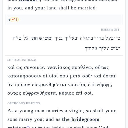
in you, and your land shall be married.
5
🗝️
1
HEBREW (MT)
כי יבעל בחור בתולה יבעלוך בניך ומשוש חתן על כלה
ישיש עליך אלהיך
SEPTUAGINT (LXX)
καὶ ὡς συνοικῶν νεανίσκος παρθένῳ, οὕτως
κατοικήσουσιν οἱ υἱοί σου μετὰ σοῦ· καὶ ἔσται
ὃν τρόπον εὐφρανθήσεται νυμφίος ἐπὶ νύμφῃ,
οὕτως εὐφρανθήσεται κύριος ἐπὶ σοί.
ORTHODOX READING
As a young man marries a virgin, so shall your
sons marry you; and as
the bridegroom
rejoices
over the bride, so shall your God