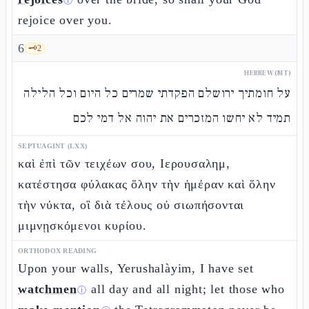
ⓘ
rejoice over you.
6
🗝️
2
HEBREW (MT)
על חומתיך ירושלם הפקדתי שמרים כל היום וכל הלילה
תמיד לא יחשו המזכרים את יהוה אל דמי לכם
SEPTUAGINT (LXX)
καὶ ἐπὶ τῶν τειχέων σου, Ιερουσαλημ,
κατέστησα φύλακας ὅλην τὴν ἡμέραν καὶ ὅλην
τὴν νύκτα, οἳ διὰ τέλους οὐ σιωπήσονται
μιμνῃσκόμενοι κυρίου.
ORTHODOX READING
Upon your walls, Yerushalàyim, I have set
watchmen
all day and all night; let those who
ⓘ