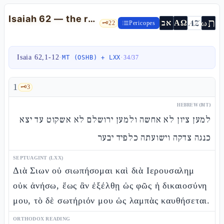
Isaiah 62 — the renaming of Zion and the nuptial metaphor
ת
AZ
ω
אב
ΑΩ
🗝️
22
Pericopes
Isaia 62,1-12
·
·
MT (OSHB) + LXX
34
/
37
1
🗝️
3
HEBREW (MT)
למען ציון לא אחשה ולמען ירושלם לא אשקוט עד יצא
כנגה צדקה וישועתה כלפיד יבער
SEPTUAGINT (LXX)
Διὰ Σιων οὐ σιωπήσομαι καὶ διὰ Ιερουσαλημ
οὐκ ἀνήσω, ἕως ἂν ἐξέλθῃ ὡς φῶς ἡ δικαιοσύνη
μου, τὸ δὲ σωτήριόν μου ὡς λαμπὰς καυθήσεται.
ORTHODOX READING