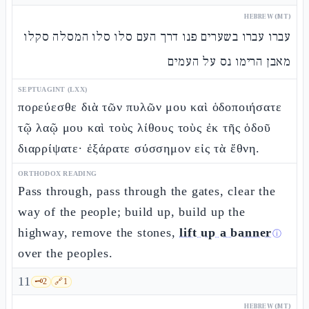
HEBREW (MT)
עברו עברו בשערים פנו דרך העם סלו סלו המסלה סקלו
מאבן הרימו נס על העמים
SEPTUAGINT (LXX)
πορεύεσθε διὰ τῶν πυλῶν μου καὶ ὁδοποιήσατε
τῷ λαῷ μου καὶ τοὺς λίθους τοὺς ἐκ τῆς ὁδοῦ
διαρρίψατε· ἐξάρατε σύσσημον εἰς τὰ ἔθνη.
ORTHODOX READING
Pass through, pass through the gates, clear the
way of the people; build up, build up the
highway, remove the stones,
lift up a banner
ⓘ
over the peoples.
11
🗝️
2
🔗
1
HEBREW (MT)