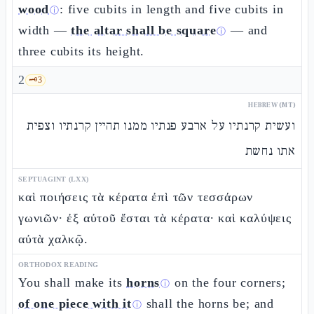
wood
: five cubits in length and five cubits in
ⓘ
width —
the altar shall be square
— and
ⓘ
three cubits its height.
2
🗝️
3
HEBREW (MT)
ועשית קרנתיו על ארבע פנתיו ממנו תהיין קרנתיו וצפית
אתו נחשת
SEPTUAGINT (LXX)
καὶ ποιήσεις τὰ κέρατα ἐπὶ τῶν τεσσάρων
γωνιῶν· ἐξ αὐτοῦ ἔσται τὰ κέρατα· καὶ καλύψεις
αὐτὰ χαλκῷ.
ORTHODOX READING
You shall make its
horns
on the four corners;
ⓘ
of one piece with it
shall the horns be; and
ⓘ