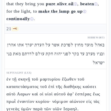
that they bring you
pure olive oil
,
beaten
,
ⓘ
ⓘ
for the light, to
make the lamp go up
ⓘ
continually
.
ⓘ
21
🗝️
6
HEBREW (MT)
באהל מועד מחוץ לפרכת אשר על העדת יערך אתו אהרן
ובניו מערב עד בקר לפני יהוה חקת עולם לדרתם מאת בני
ישראל
SEPTUAGINT (LXX)
ἐν τῇ σκηνῇ τοῦ μαρτυρίου ἔξωθεν τοῦ
καταπετάσματος τοῦ ἐπὶ τῆς διαθήκης καύσει
αὐτὸ Ααρων καὶ οἱ υἱοὶ αὐτοῦ ἀφ’ ἑσπέρας ἕως
πρωῒ ἐναντίον κυρίου· νόμιμον αἰώνιον εἰς τὰς
γενεὰς ὑμῶν παρὰ τῶν υἱῶν Ισραηλ.