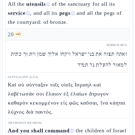
All the
utensils
of the sanctuary for all its
ⓘ
service
, and all its
pegs
and all the pegs of
ⓘ
ⓘ
the courtyard: of bronze.
20
🗝️
5
HEBREW (MT)
ואתה תצוה את בני ישראל ויקחו אליך שמן זית זך כתית
למאור להעלת נר תמיד
SEPTUAGINT (LXX)
Καὶ σὺ σύνταξον τοῖς υἱοῖς Ισραηλ καὶ
λαβέτωσάν σοι ἔλαιον ἐξ ἐλαίων ἄτρυγον
καθαρὸν κεκομμένον εἰς φῶς καῦσαι, ἵνα κάηται
λύχνος διὰ παντός.
ORTHODOX READING
And you shall command
the children of Israel
ⓘ