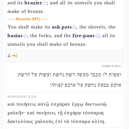
and its
brazier
; and all its utensils you shall
ⓘ
make of bronze.
——
Masoretic (MT)
——
You shall make its
ash pots
, the shovels, the
ⓘ
basins
, the forks, and the
fire-pans
; all its
ⓘ
ⓘ
utensils you shall make of bronze.
4
🗝️
2
HEBREW (MT)
ועשית לו מכבר מעשה רשת נחשת ועשית על הרשת
ארבע טבעת נחשת על ארבע קצותיו
SEPTUAGINT (LXX)
καὶ ποιήσεις αὐτῷ ἐσχάραν ἔργῳ δικτυωτῷ
χαλκῆν· καὶ ποιήσεις τῇ ἐσχάρᾳ τέσσαρας
δακτυλίους χαλκοῦς ἐπὶ τὰ τέσσαρα κλίτη.