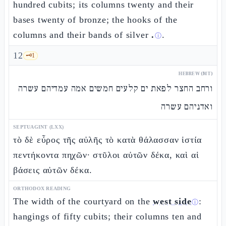
hundred cubits; its columns twenty and their
bases twenty of bronze; the hooks of the
columns and their bands of silver
.
.
ⓘ
12
🗝️
1
HEBREW (MT)
ורחב החצר לפאת ים קלעים חמשים אמה עמדיהם עשרה
ואדניהם עשרה
SEPTUAGINT (LXX)
τὸ δὲ εὖρος τῆς αὐλῆς τὸ κατὰ θάλασσαν ἱστία
πεντήκοντα πηχῶν· στῦλοι αὐτῶν δέκα, καὶ αἱ
βάσεις αὐτῶν δέκα.
ORTHODOX READING
The width of the courtyard on the
west side
:
ⓘ
hangings of fifty cubits; their columns ten and