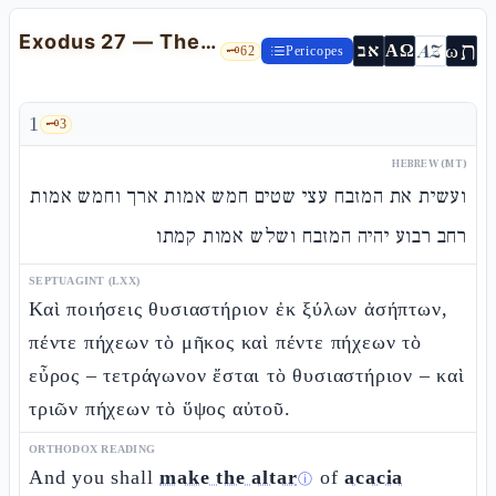
Exodus 27 — The Altar of the Courtyard and the Enclosure of the Sanctuary
ת
AZ
ω
אב
ΑΩ
🗝️
62
Pericopes
1
🗝️
3
HEBREW (MT)
ועשית את המזבח עצי שטים חמש אמות ארך וחמש אמות
רחב רבוע יהיה המזבח ושלש אמות קמתו
SEPTUAGINT (LXX)
Καὶ ποιήσεις θυσιαστήριον ἐκ ξύλων ἀσήπτων,
πέντε πήχεων τὸ μῆκος καὶ πέντε πήχεων τὸ
εὖρος – τετράγωνον ἔσται τὸ θυσιαστήριον – καὶ
τριῶν πήχεων τὸ ὕψος αὐτοῦ.
ORTHODOX READING
And you shall
make the altar
of
acacia
ⓘ