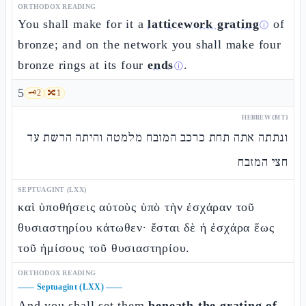
ORTHODOX READING
You shall make for it a
latticework grating
of
ⓘ
bronze; and on the network you shall make four
bronze rings at its four
ends
.
ⓘ
5
🗝️
2
🔀
1
HEBREW (MT)
ונתתה אתה תחת כרכב המזבח מלמטה והיתה הרשת עד
חצי המזבח
SEPTUAGINT (LXX)
καὶ ὑποθήσεις αὐτοὺς ὑπὸ τὴν ἐσχάραν τοῦ
θυσιαστηρίου κάτωθεν· ἔσται δὲ ἡ ἐσχάρα ἕως
τοῦ ἡμίσους τοῦ θυσιαστηρίου.
ORTHODOX READING
——
Septuagint (LXX)
——
And you shall set them
beneath the grating of