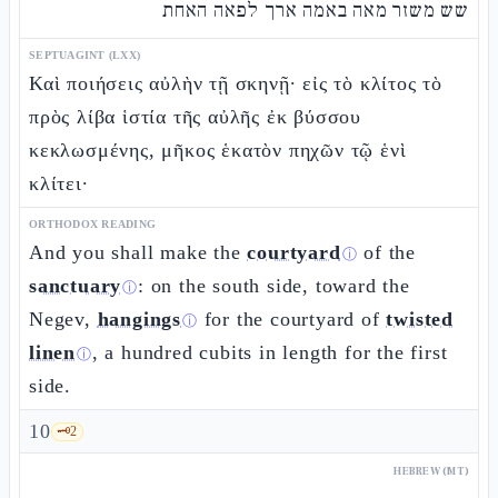
שש משזר מאה באמה ארך לפאה האחת
SEPTUAGINT (LXX)
Καὶ ποιήσεις αὐλὴν τῇ σκηνῇ· εἰς τὸ κλίτος τὸ
πρὸς λίβα ἱστία τῆς αὐλῆς ἐκ βύσσου
κεκλωσμένης, μῆκος ἑκατὸν πηχῶν τῷ ἑνὶ
κλίτει·
ORTHODOX READING
And you shall make the
courtyard
of the
ⓘ
sanctuary
: on the south side, toward the
ⓘ
Negev,
hangings
for the courtyard of
twisted
ⓘ
linen
, a hundred cubits in length for the first
ⓘ
side.
10
🗝️
2
HEBREW (MT)