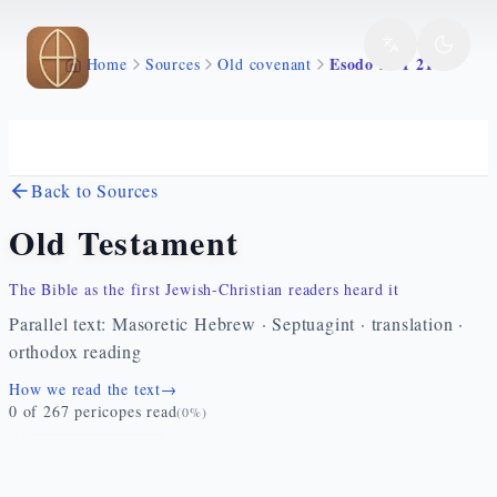
Skip to main content
Esodo 27 1 21
Home
Sources
Old covenant
Back to Sources
Old Testament
The Bible as the first Jewish-Christian readers heard it
Parallel text: Masoretic Hebrew · Septuagint · translation ·
orthodox reading
How we read the text
→
0
of
267
pericopes read
(
0
%)