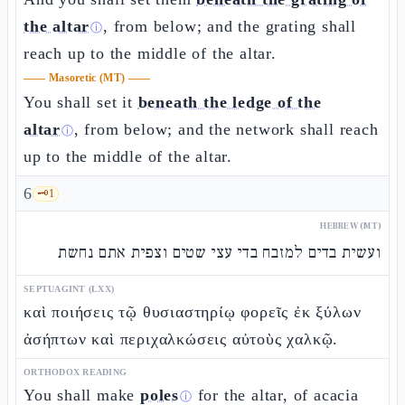
the altar
, from below; and the grating shall
ⓘ
reach up to the middle of the altar.
——
Masoretic (MT)
——
You shall set it
beneath the ledge of the
altar
, from below; and the network shall reach
ⓘ
up to the middle of the altar.
6
🗝️
1
HEBREW (MT)
ועשית בדים למזבח בדי עצי שטים וצפית אתם נחשת
SEPTUAGINT (LXX)
καὶ ποιήσεις τῷ θυσιαστηρίῳ φορεῖς ἐκ ξύλων
ἀσήπτων καὶ περιχαλκώσεις αὐτοὺς χαλκῷ.
ORTHODOX READING
You shall make
poles
for the altar, of acacia
ⓘ