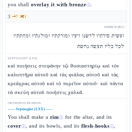
you shall
overlay it with bronze
.
ⓘ
3
🗝️
7
🔀
1
HEBREW (MT)
ועשית סירתיו לדשנו ויעיו ומזרקתיו ומזלגתיו ומחתתיו
לכל כליו תעשה נחשת
SEPTUAGINT (LXX)
καὶ ποιήσεις στεφάνην τῷ θυσιαστηρίῳ καὶ τὸν
καλυπτῆρα αὐτοῦ καὶ τὰς φιάλας αὐτοῦ καὶ τὰς
κρεάγρας αὐτοῦ καὶ τὸ πυρεῖον αὐτοῦ· καὶ πάντα
τὰ σκεύη αὐτοῦ ποιήσεις χαλκᾶ.
ORTHODOX READING
——
Septuagint (LXX)
——
You shall make a
rim
for the altar, and its
ⓘ
cover
, and its bowls, and its
flesh-hooks
,
ⓘ
ⓘ