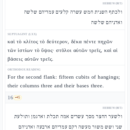
HEBREW (MT)
ולכתף השנית חמש עשרה קלעים עמדיהם שלשה
ואדניהם שלשה
SEPTUAGINT (LXX)
καὶ τὸ κλίτος τὸ δεύτερον, δέκα πέντε πηχῶν
τῶν ἱστίων τὸ ὕψος· στῦλοι αὐτῶν τρεῖς, καὶ αἱ
βάσεις αὐτῶν τρεῖς.
ORTHODOX READING
For the second flank: fifteen cubits of hangings;
their columns three and their bases three.
16
🗝️
5
HEBREW (MT)
ולשער החצר מסך עשרים אמה תכלת וארגמן ותולעת
שני ושש משזר מעשה רקם עמדיהם ארבעה ואדניהם