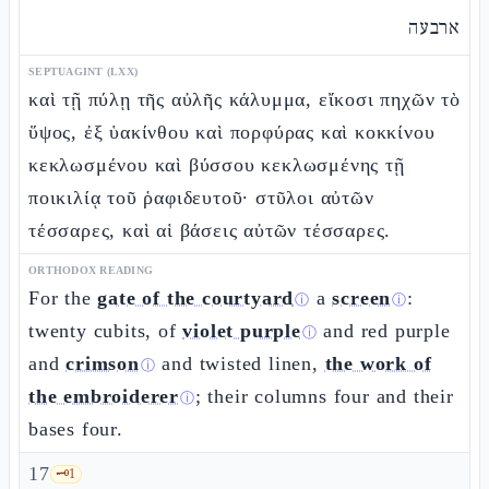
ארבעה
SEPTUAGINT (LXX)
καὶ τῇ πύλῃ τῆς αὐλῆς κάλυμμα, εἴκοσι πηχῶν τὸ
ὕψος, ἐξ ὑακίνθου καὶ πορφύρας καὶ κοκκίνου
κεκλωσμένου καὶ βύσσου κεκλωσμένης τῇ
ποικιλίᾳ τοῦ ῥαφιδευτοῦ· στῦλοι αὐτῶν
τέσσαρες, καὶ αἱ βάσεις αὐτῶν τέσσαρες.
ORTHODOX READING
For the
gate of the courtyard
a
screen
:
ⓘ
ⓘ
twenty cubits, of
violet purple
and red purple
ⓘ
and
crimson
and twisted linen,
the work of
ⓘ
the embroiderer
; their columns four and their
ⓘ
bases four.
17
🗝️
1