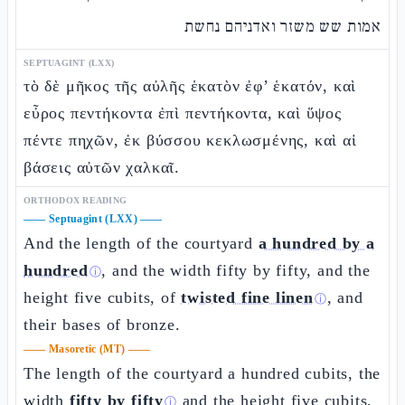
אמות שש משזר ואדניהם נחשת
SEPTUAGINT (LXX)
τὸ δὲ μῆκος τῆς αὐλῆς ἑκατὸν ἐφ’ ἑκατόν, καὶ
εὖρος πεντήκοντα ἐπὶ πεντήκοντα, καὶ ὕψος
πέντε πηχῶν, ἐκ βύσσου κεκλωσμένης, καὶ αἱ
βάσεις αὐτῶν χαλκαῖ.
ORTHODOX READING
——
Septuagint (LXX)
——
And the length of the courtyard
a hundred by a
hundred
, and the width fifty by fifty, and the
ⓘ
height five cubits, of
twisted fine linen
, and
ⓘ
their bases of bronze.
——
Masoretic (MT)
——
The length of the courtyard a hundred cubits, the
width
fifty by fifty
and the height five cubits,
ⓘ