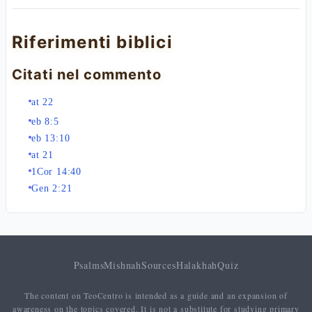
Riferimenti biblici
Citati nel commento
at 22
eb 8:5
eb 13:10
at 21
1Cor 14:40
Gen 2:21
Psalms
Mishnah
Sources
Halakhah
Quiz
The content on TeoCentro is intended as a guide and an expansion of
awareness on the topics covered. It is not a substitute for studying primary