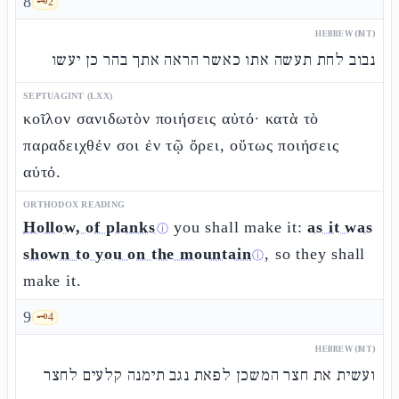
8
🗝️
2
HEBREW (MT)
נבוב לחת תעשה אתו כאשר הראה אתך בהר כן יעשו
SEPTUAGINT (LXX)
κοῖλον σανιδωτὸν ποιήσεις αὐτό· κατὰ τὸ
παραδειχθέν σοι ἐν τῷ ὄρει, οὕτως ποιήσεις
αὐτό.
ORTHODOX READING
Hollow, of planks
you shall make it:
as it was
ⓘ
shown to you on the mountain
, so they shall
ⓘ
make it.
9
🗝️
4
HEBREW (MT)
ועשית את חצר המשכן לפאת נגב תימנה קלעים לחצר