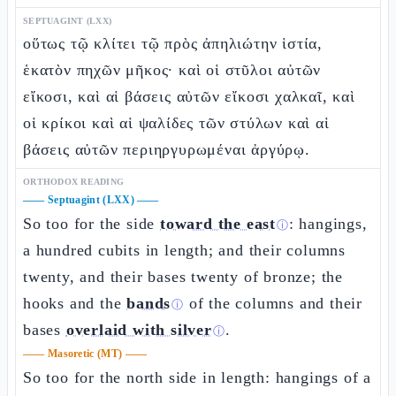
SEPTUAGINT (LXX)
οὕτως τῷ κλίτει τῷ πρὸς ἀπηλιώτην ἱστία,
ἑκατὸν πηχῶν μῆκος· καὶ οἱ στῦλοι αὐτῶν
εἴκοσι, καὶ αἱ βάσεις αὐτῶν εἴκοσι χαλκαῖ, καὶ
οἱ κρίκοι καὶ αἱ ψαλίδες τῶν στύλων καὶ αἱ
βάσεις αὐτῶν περιηργυρωμέναι ἀργύρῳ.
ORTHODOX READING
——
Septuagint (LXX)
——
So too for the side
toward the east
: hangings,
ⓘ
a hundred cubits in length; and their columns
twenty, and their bases twenty of bronze; the
hooks and the
bands
of the columns and their
ⓘ
bases
overlaid with silver
.
ⓘ
——
Masoretic (MT)
——
So too for the north side in length: hangings of a