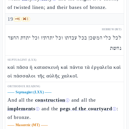
of twisted linen; and their bases of bronze.
19
🗝️
6
🔀
1
HEBREW (MT)
לכל כלי המשכן בכל עבדתו וכל יתדתיו וכל יתדת החצר
נחשת
SEPTUAGINT (LXX)
καὶ πᾶσα ἡ κατασκευὴ καὶ πάντα τὰ ἐργαλεῖα καὶ
οἱ πάσσαλοι τῆς αὐλῆς χαλκοῖ.
ORTHODOX READING
——
Septuagint (LXX)
——
And all the
construction
and all the
ⓘ
implements
and the
pegs of the courtyard
:
ⓘ
ⓘ
of bronze.
——
Masoretic (MT)
——