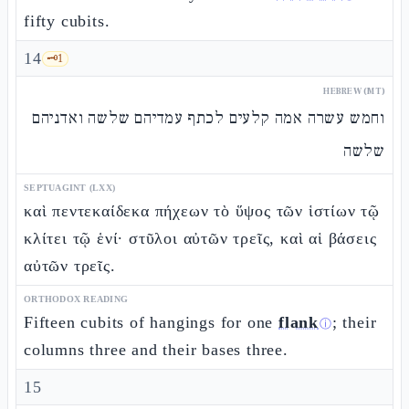
fifty cubits.
14
🗝️
1
HEBREW (MT)
וחמש עשרה אמה קלעים לכתף עמדיהם שלשה ואדניהם
שלשה
SEPTUAGINT (LXX)
καὶ πεντεκαίδεκα πήχεων τὸ ὕψος τῶν ἱστίων τῷ
κλίτει τῷ ἑνί· στῦλοι αὐτῶν τρεῖς, καὶ αἱ βάσεις
αὐτῶν τρεῖς.
ORTHODOX READING
Fifteen cubits of hangings for one
flank
; their
ⓘ
columns three and their bases three.
15