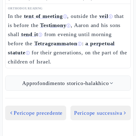
ORTHODOX READING
In the
tent of meeting
, outside the
veil
that
ⓘ
ⓘ
is before the
Testimony
, Aaron and his sons
ⓘ
shall
tend it
from evening until morning
ⓘ
before the
Tetragrammaton
:
a perpetual
ⓘ
statute
for their generations, on the part of the
ⓘ
children of Israel.
Approfondimento storico-halakhico
Pericope precedente
Pericope successiva