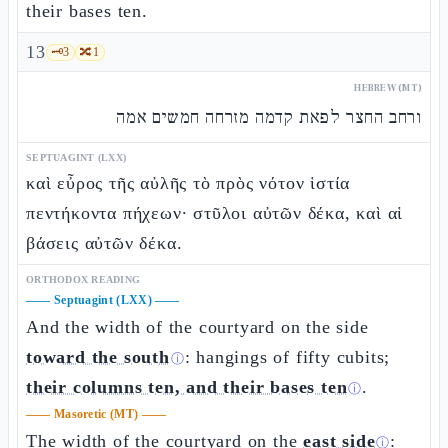
their bases ten.
13
🗝️
3
🔀
1
HEBREW (MT)
ורחב החצר לפאת קדמה מזרחה חמשים אמה
SEPTUAGINT (LXX)
καὶ εὖρος τῆς αὐλῆς τὸ πρὸς νότον ἱστία
πεντήκοντα πήχεων· στῦλοι αὐτῶν δέκα, καὶ αἱ
βάσεις αὐτῶν δέκα.
ORTHODOX READING
——
Septuagint (LXX)
——
And the width of the courtyard on the side
toward the south
: hangings of fifty cubits;
ⓘ
their columns ten, and their bases ten
.
ⓘ
——
Masoretic (MT)
——
The width of the courtyard on the
east side
:
ⓘ