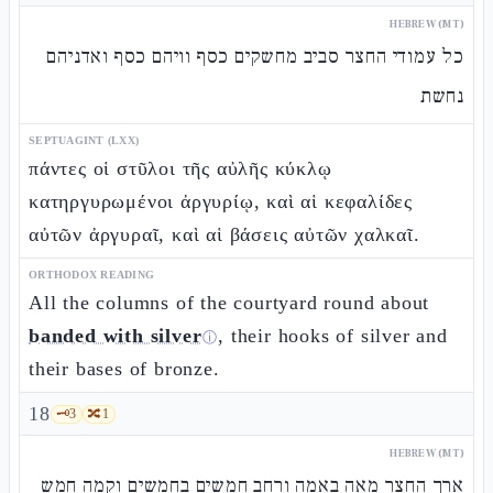
HEBREW (MT)
כל עמודי החצר סביב מחשקים כסף וויהם כסף ואדניהם
נחשת
SEPTUAGINT (LXX)
πάντες οἱ στῦλοι τῆς αὐλῆς κύκλῳ
κατηργυρωμένοι ἀργυρίῳ, καὶ αἱ κεφαλίδες
αὐτῶν ἀργυραῖ, καὶ αἱ βάσεις αὐτῶν χαλκαῖ.
ORTHODOX READING
All the columns of the courtyard round about
banded with silver
, their hooks of silver and
ⓘ
their bases of bronze.
18
🗝️
3
🔀
1
HEBREW (MT)
ארך החצר מאה באמה ורחב חמשים בחמשים וקמה חמש