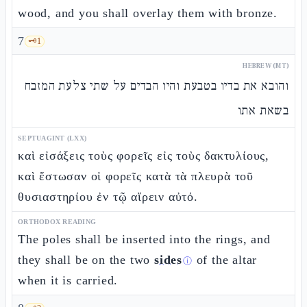
wood, and you shall overlay them with bronze.
7
🗝️
1
HEBREW (MT)
והובא את בדיו בטבעת והיו הבדים על שתי צלעת המזבח
בשאת אתו
SEPTUAGINT (LXX)
καὶ εἰσάξεις τοὺς φορεῖς εἰς τοὺς δακτυλίους,
καὶ ἔστωσαν οἱ φορεῖς κατὰ τὰ πλευρὰ τοῦ
θυσιαστηρίου ἐν τῷ αἴρειν αὐτό.
ORTHODOX READING
The poles shall be inserted into the rings, and
they shall be on the two
sides
of the altar
ⓘ
when it is carried.