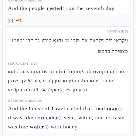
ORTHODOX READING
And the people
rested
on the seventh day.
ⓘ
31
🗝️
3
HEBREW (MT)
ויקראו בית ישראל את שמו מן והוא כזרע גד לבן וטעמו
כצפיחת בדבש
SEPTUAGINT (LXX)
καὶ ἐπωνόμασαν οἱ υἱοὶ Ισραηλ τὸ ὄνομα αὐτοῦ
μαν· ἦν δὲ ὡς σπέρμα κορίου λευκόν, τὸ δὲ
γεῦμα αὐτοῦ ὡς ἐγκρὶς ἐν μέλιτι.
ORTHODOX READING
And the house of Israel called that food
man
:
ⓘ
it was like
coriander
seed, white, and its taste
ⓘ
was like
wafer
with honey.
ⓘ