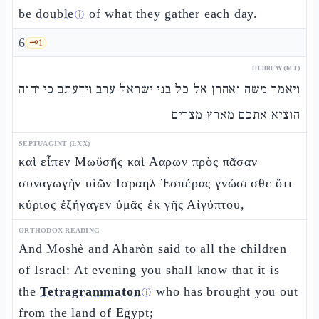
be
double
of what they gather each day.
ⓘ
6
🗝️
1
HEBREW (MT)
ויאמר משה ואהרן אל כל בני ישראל ערב וידעתם כי יהוה
הוציא אתכם מארץ מצרים
SEPTUAGINT (LXX)
καὶ εἶπεν Μωϋσῆς καὶ Ααρων πρὸς πᾶσαν
συναγωγὴν υἱῶν Ισραηλ Ἑσπέρας γνώσεσθε ὅτι
κύριος ἐξήγαγεν ὑμᾶς ἐκ γῆς Αἰγύπτου,
ORTHODOX READING
And Moshè and Aharòn said to all the children
of Israel: At evening you shall know that it is
the
Tetragrammaton
who has brought you out
ⓘ
from the land of Egypt;