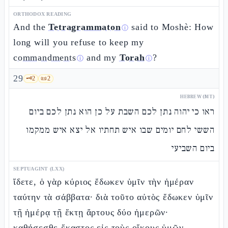
ORTHODOX READING
And the
Tetragrammaton
said to Moshè: How
ⓘ
long will you refuse to keep my
commandments
and my
Torah
?
ⓘ
ⓘ
29
🗝️
2
📜
2
HEBREW (MT)
ראו כי יהוה נתן לכם השבת על כן הוא נתן לכם ביום
הששי לחם יומים שבו איש תחתיו אל יצא איש ממקמו
ביום השביעי
SEPTUAGINT (LXX)
ἴδετε, ὁ γὰρ κύριος ἔδωκεν ὑμῖν τὴν ἡμέραν
ταύτην τὰ σάββατα· διὰ τοῦτο αὐτὸς ἔδωκεν ὑμῖν
τῇ ἡμέρᾳ τῇ ἕκτῃ ἄρτους δύο ἡμερῶν·
καθήσεσθε ἕκαστος εἰς τοὺς οἴκους ὑμῶν,