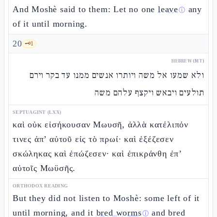
And Moshè said to them: Let no one
leave
any
ⓘ
of it until morning.
20
🗝️
1
HEBREW (MT)
ולא שמעו אל משה ויותרו אנשים ממנו עד בקר וירם
תולעים ויבאש ויקצף עלהם משה
SEPTUAGINT (LXX)
καὶ οὐκ εἰσήκουσαν Μωυσῆ, ἀλλὰ κατέλιπόν
τινες ἀπ’ αὐτοῦ εἰς τὸ πρωί· καὶ ἐξέζεσεν
σκώληκας καὶ ἐπώζεσεν· καὶ ἐπικράνθη ἐπ’
αὐτοῖς Μωϋσῆς.
ORTHODOX READING
But they did not listen to Moshè: some left of it
until morning, and it
bred worms
and bred
ⓘ