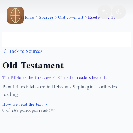
Skip to main content
Esodo 16 1 36
Home
Sources
Old covenant
Back to Sources
Old Testament
The Bible as the first Jewish-Christian readers heard it
Parallel text: Masoretic Hebrew · Septuagint · orthodox
reading
How we read the text
→
0
of
267
pericopes read
(
0
%)