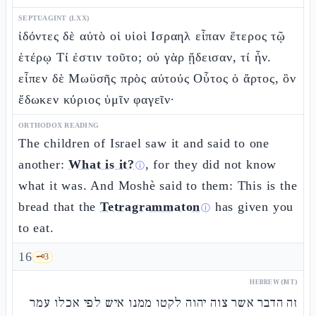
SEPTUAGINT (LXX)
ἰδόντες δὲ αὐτὸ οἱ υἱοὶ Ισραηλ εἶπαν ἕτερος τῷ
ἑτέρῳ Τί ἐστιν τοῦτο; οὐ γὰρ ᾔδεισαν, τί ἦν.
εἶπεν δὲ Μωϋσῆς πρὸς αὐτούς Οὗτος ὁ ἄρτος, ὃν
ἔδωκεν κύριος ὑμῖν φαγεῖν·
ORTHODOX READING
The children of Israel saw it and said to one
another:
What is it?
, for they did not know
ⓘ
what it was. And Moshè said to them: This is the
bread that the
Tetragrammaton
has given you
ⓘ
to eat.
16
🗝️
3
HEBREW (MT)
זה הדבר אשר צוה יהוה לקטו ממנו איש לפי אכלו עמר