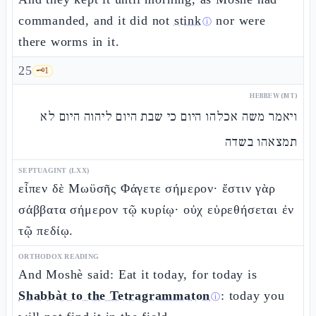
commanded, and it did not
stink
nor were
ⓘ
there worms in it.
25
🗝️
1
HEBREW (MT)
ויאמר משה אכלהו היום כי שבת היום ליהוה היום לא
תמצאהו בשדה
SEPTUAGINT (LXX)
εἶπεν δὲ Μωϋσῆς Φάγετε σήμερον· ἔστιν γὰρ
σάββατα σήμερον τῷ κυρίῳ· οὐχ εὑρεθήσεται ἐν
τῷ πεδίῳ.
ORTHODOX READING
And Moshè said: Eat it today, for today is
Shabbàt to the Tetragrammaton
: today you
ⓘ