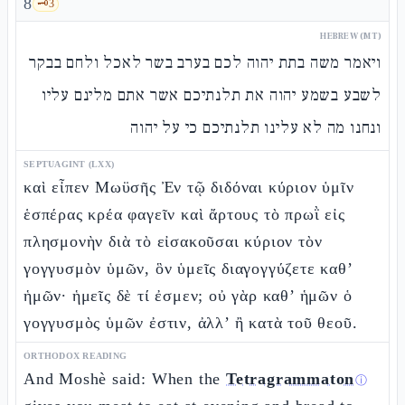
8
🗝️
3
HEBREW (MT)
ויאמר משה בתת יהוה לכם בערב בשר לאכל ולחם בבקר
לשבע בשמע יהוה את תלנתיכם אשר אתם מלינם עליו
ונחנו מה לא עלינו תלנתיכם כי על יהוה
SEPTUAGINT (LXX)
καὶ εἶπεν Μωϋσῆς Ἐν τῷ διδόναι κύριον ὑμῖν
ἑσπέρας κρέα φαγεῖν καὶ ἄρτους τὸ πρωῒ εἰς
πλησμονὴν διὰ τὸ εἰσακοῦσαι κύριον τὸν
γογγυσμὸν ὑμῶν, ὃν ὑμεῖς διαγογγύζετε καθ’
ἡμῶν· ἡμεῖς δὲ τί ἐσμεν; οὐ γὰρ καθ’ ἡμῶν ὁ
γογγυσμὸς ὑμῶν ἐστιν, ἀλλ’ ἢ κατὰ τοῦ θεοῦ.
ORTHODOX READING
And Moshè said: When the
Tetragrammaton
ⓘ