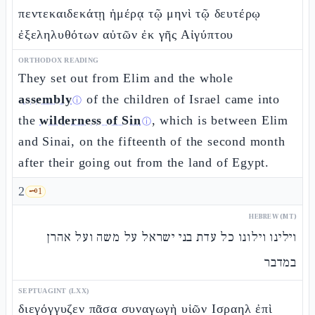
πεντεκαιδεκάτῃ ἡμέρᾳ τῷ μηνὶ τῷ δευτέρῳ
ἐξεληλυθότων αὐτῶν ἐκ γῆς Αἰγύπτου
ORTHODOX READING
They set out from Elim and the whole
assembly
of the children of Israel came into
ⓘ
the
wilderness of Sin
, which is between Elim
ⓘ
and Sinai, on the fifteenth of the second month
after their going out from the land of Egypt.
2
🗝️
1
HEBREW (MT)
וילינו וילונו כל עדת בני ישראל על משה ועל אהרן
במדבר
SEPTUAGINT (LXX)
διεγόγγυζεν πᾶσα συναγωγὴ υἱῶν Ισραηλ ἐπὶ