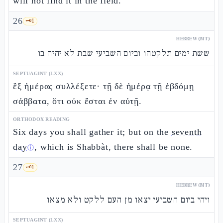
will not find it in the field.
26
🗝️
1
HEBREW (MT)
ששת ימים תלקטהו וביום השביעי שבת לא יהיה בו
SEPTUAGINT (LXX)
ἓξ ἡμέρας συλλέξετε· τῇ δὲ ἡμέρᾳ τῇ ἑβδόμῃ
σάββατα, ὅτι οὐκ ἔσται ἐν αὐτῇ.
ORTHODOX READING
Six days you shall gather it; but on the
seventh
day
, which is Shabbàt, there shall be none.
ⓘ
27
🗝️
1
HEBREW (MT)
ויהי ביום השביעי יצאו מן העם ללקט ולא מצאו
SEPTUAGINT (LXX)