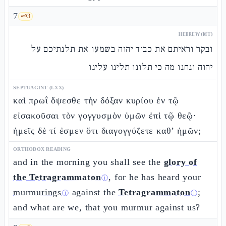
7
🗝️
3
HEBREW (MT)
ובקר וראיתם את כבוד יהוה בשמעו את תלנתיכם על
יהוה ונחנו מה כי תלונו תלינו עלינו
SEPTUAGINT (LXX)
καὶ πρωῒ ὄψεσθε τὴν δόξαν κυρίου ἐν τῷ
εἰσακοῦσαι τὸν γογγυσμὸν ὑμῶν ἐπὶ τῷ θεῷ·
ἡμεῖς δὲ τί ἐσμεν ὅτι διαγογγύζετε καθ’ ἡμῶν;
ORTHODOX READING
and in the morning you shall see the
glory of
the Tetragrammaton
, for he has heard your
ⓘ
murmurings
against the
Tetragrammaton
;
ⓘ
ⓘ
and what are we, that you murmur against us?