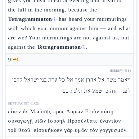
gives you meat to eat at evening and bread to
the full in the morning, because the
Tetragrammaton
has heard your murmurings
ⓘ
with which you murmur against him — and what
are we? Your murmurings are not against us, but
against the
Tetragrammaton
.
ⓘ
9
🗝️
1
HEBREW (MT)
ויאמר משה אל אהרן אמר אל כל עדת בני ישראל קרבו
לפני יהוה כי שמע את תלנתיכם
SEPTUAGINT (LXX)
εἶπεν δὲ Μωϋσῆς πρὸς Ααρων Εἰπὸν πάσῃ
συναγωγῇ υἱῶν Ισραηλ Προσέλθατε ἐναντίον
τοῦ θεοῦ· εἰσακήκοεν γὰρ ὑμῶν τὸν γογγυσμόν.