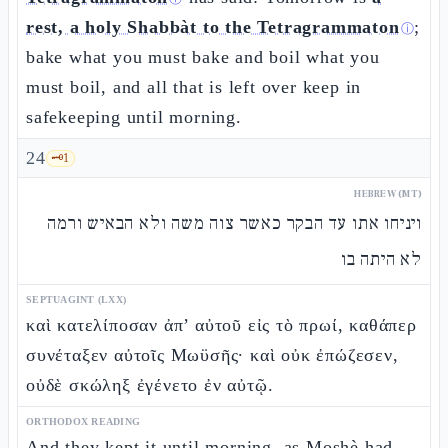
rest, a holy Shabbàt to the Tetragrammaton
;
ⓘ
bake what you must bake and boil what you
must boil, and all that is left over keep in
safekeeping until morning.
24
🗝️
1
HEBREW (MT)
ויניחו אתו עד הבקר כאשר צוה משה ולא הבאיש ורמה
לא היתה בו
SEPTUAGINT (LXX)
καὶ κατελίποσαν ἀπ’ αὐτοῦ εἰς τὸ πρωί, καθάπερ
συνέταξεν αὐτοῖς Μωϋσῆς· καὶ οὐκ ἐπώζεσεν,
οὐδὲ σκώληξ ἐγένετο ἐν αὐτῷ.
ORTHODOX READING
And they kept it until morning, as Moshè had