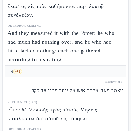
ἕκαστος εἰς τοὺς καθήκοντας παρ’ ἑαυτῷ
συνέλεξαν.
ORTHODOX READING
And they measured it with the ʿòmer: he who
had much had nothing over, and he who had
little lacked nothing; each one gathered
according to his eating.
19
🗝️
1
HEBREW (MT)
ויאמר משה אלהם איש אל יותר ממנו עד בקר
SEPTUAGINT (LXX)
εἶπεν δὲ Μωϋσῆς πρὸς αὐτούς Μηδεὶς
καταλιπέτω ἀπ’ αὐτοῦ εἰς τὸ πρωί.
ORTHODOX READING