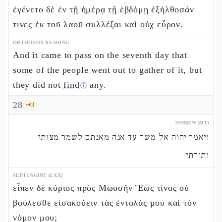
ἐγένετο δὲ ἐν τῇ ἡμέρᾳ τῇ ἑβδόμῃ ἐξήλθοσάν
τινες ἐκ τοῦ λαοῦ συλλέξαι καὶ οὐχ εὗρον.
ORTHODOX READING
And it came to pass on the seventh day that
some of the people went out to gather of it, but
they did not
find
any.
ⓘ
28
🗝️
3
HEBREW (MT)
ויאמר יהוה אל משה עד אנה מאנתם לשמר מצותי
ותורתי
SEPTUAGINT (LXX)
εἶπεν δὲ κύριος πρὸς Μωυσῆν Ἕως τίνος οὐ
βούλεσθε εἰσακούειν τὰς ἐντολάς μου καὶ τὸν
νόμον μου;