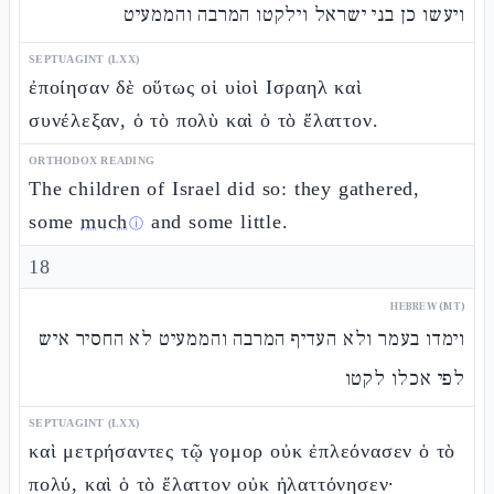
ויעשו כן בני ישראל וילקטו המרבה והממעיט
SEPTUAGINT (LXX)
ἐποίησαν δὲ οὕτως οἱ υἱοὶ Ισραηλ καὶ
συνέλεξαν, ὁ τὸ πολὺ καὶ ὁ τὸ ἔλαττον.
ORTHODOX READING
The children of Israel did so: they gathered,
some
much
and some little.
ⓘ
18
HEBREW (MT)
וימדו בעמר ולא העדיף המרבה והממעיט לא החסיר איש
לפי אכלו לקטו
SEPTUAGINT (LXX)
καὶ μετρήσαντες τῷ γομορ οὐκ ἐπλεόνασεν ὁ τὸ
πολύ, καὶ ὁ τὸ ἔλαττον οὐκ ἠλαττόνησεν·