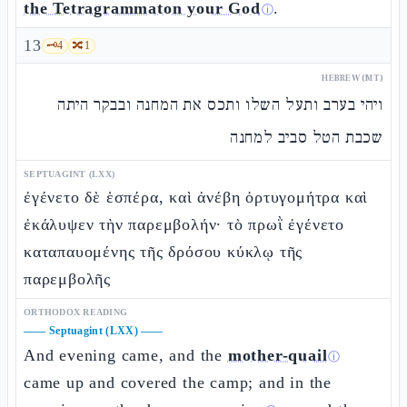
the Tetragrammaton your God
.
ⓘ
13
🗝️
4
🔀
1
HEBREW (MT)
ויהי בערב ותעל השלו ותכס את המחנה ובבקר היתה
שכבת הטל סביב למחנה
SEPTUAGINT (LXX)
ἐγένετο δὲ ἑσπέρα, καὶ ἀνέβη ὀρτυγομήτρα καὶ
ἐκάλυψεν τὴν παρεμβολήν· τὸ πρωῒ ἐγένετο
καταπαυομένης τῆς δρόσου κύκλῳ τῆς
παρεμβολῆς
ORTHODOX READING
——
Septuagint (LXX)
——
And evening came, and the
mother-quail
ⓘ
came up and covered the camp; and in the