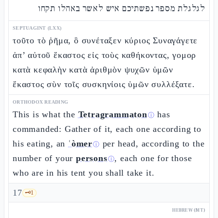
לגלגלת מספר נפשתיכם איש לאשר באהלו תקחו
SEPTUAGINT (LXX)
τοῦτο τὸ ῥῆμα, ὃ συνέταξεν κύριος Συναγάγετε
ἀπ’ αὐτοῦ ἕκαστος εἰς τοὺς καθήκοντας, γομορ
κατὰ κεφαλὴν κατὰ ἀριθμὸν ψυχῶν ὑμῶν
ἕκαστος σὺν τοῖς συσκηνίοις ὑμῶν συλλέξατε.
ORTHODOX READING
This is what the
Tetragrammaton
has
ⓘ
commanded: Gather of it, each one according to
his eating, an
ʿòmer
per head, according to the
ⓘ
number of your
persons
, each one for those
ⓘ
who are in his tent you shall take it.
17
🗝️
1
HEBREW (MT)