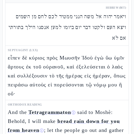
HEBREW (MT)
ויאמר יהוה אל משה הנני ממטיר לכם לחם מן השמים
ויצא העם ולקטו דבר יום ביומו למען אנסנו הילך בתורתי
אם לא
SEPTUAGINT (LXX)
εἶπεν δὲ κύριος πρὸς Μωυσῆν Ἰδοὺ ἐγὼ ὕω ὑμῖν
ἄρτους ἐκ τοῦ οὐρανοῦ, καὶ ἐξελεύσεται ὁ λαὸς
καὶ συλλέξουσιν τὸ τῆς ἡμέρας εἰς ἡμέραν, ὅπως
πειράσω αὐτοὺς εἰ πορεύσονται τῷ νόμῳ μου ἢ
οὔ·
ORTHODOX READING
And the
Tetragrammaton
said to Moshè:
ⓘ
Behold, I will make
bread rain down for you
from heaven
; let the people go out and gather
ⓘ