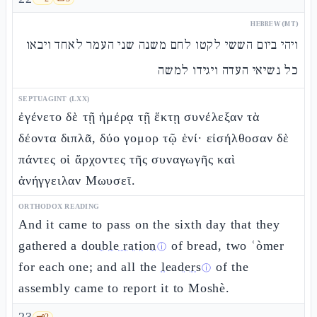
HEBREW (MT)
ויהי ביום הששי לקטו לחם משנה שני העמר לאחד ויבאו
כל נשיאי העדה ויגידו למשה
SEPTUAGINT (LXX)
ἐγένετο δὲ τῇ ἡμέρᾳ τῇ ἕκτῃ συνέλεξαν τὰ
δέοντα διπλᾶ, δύο γομορ τῷ ἑνί· εἰσήλθοσαν δὲ
πάντες οἱ ἄρχοντες τῆς συναγωγῆς καὶ
ἀνήγγειλαν Μωυσεῖ.
ORTHODOX READING
And it came to pass on the sixth day that they
gathered a
double ration
of bread, two ʿòmer
ⓘ
for each one; and all the
leaders
of the
ⓘ
assembly came to report it to Moshè.
🗝️
2