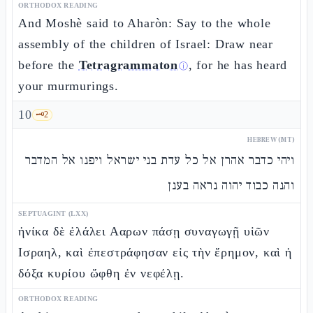
ORTHODOX READING
And Moshè said to Aharòn: Say to the whole
assembly of the children of Israel: Draw near
before the
Tetragrammaton
, for he has heard
ⓘ
your murmurings.
10
🗝️
2
HEBREW (MT)
ויהי כדבר אהרן אל כל עדת בני ישראל ויפנו אל המדבר
והנה כבוד יהוה נראה בענן
SEPTUAGINT (LXX)
ἡνίκα δὲ ἐλάλει Ααρων πάσῃ συναγωγῇ υἱῶν
Ισραηλ, καὶ ἐπεστράφησαν εἰς τὴν ἔρημον, καὶ ἡ
δόξα κυρίου ὤφθη ἐν νεφέλῃ.
ORTHODOX READING