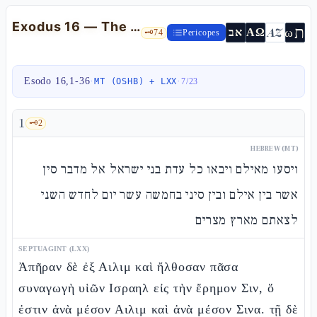
Exodus 16 — The man, the quails and the first Shabbat (before Sinai)
ת
AZ
ω
אב
ΑΩ
🗝️
74
Pericopes
Esodo 16,1-36
·
·
MT (OSHB) + LXX
7
/
23
1
🗝️
2
HEBREW (MT)
ויסעו מאילם ויבאו כל עדת בני ישראל אל מדבר סין
אשר בין אילם ובין סיני בחמשה עשר יום לחדש השני
לצאתם מארץ מצרים
SEPTUAGINT (LXX)
Ἀπῆραν δὲ ἐξ Αιλιμ καὶ ἤλθοσαν πᾶσα
συναγωγὴ υἱῶν Ισραηλ εἰς τὴν ἔρημον Σιν, ὅ
ἐστιν ἀνὰ μέσον Αιλιμ καὶ ἀνὰ μέσον Σινα. τῇ δὲ