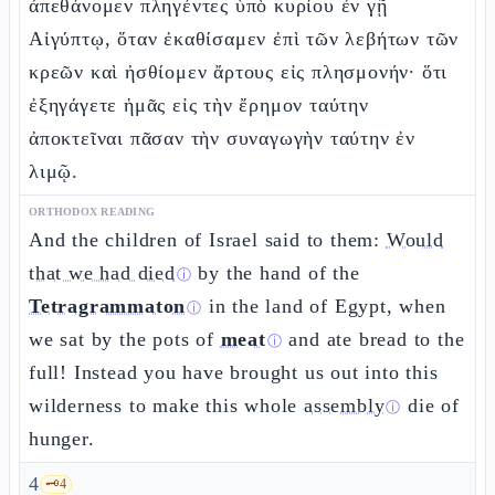
ἀπεθάνομεν πληγέντες ὑπὸ κυρίου ἐν γῇ
Αἰγύπτῳ, ὅταν ἐκαθίσαμεν ἐπὶ τῶν λεβήτων τῶν
κρεῶν καὶ ἠσθίομεν ἄρτους εἰς πλησμονήν· ὅτι
ἐξηγάγετε ἡμᾶς εἰς τὴν ἔρημον ταύτην
ἀποκτεῖναι πᾶσαν τὴν συναγωγὴν ταύτην ἐν
λιμῷ.
ORTHODOX READING
And the children of Israel said to them:
Would
that we had died
by the hand of the
ⓘ
Tetragrammaton
in the land of Egypt, when
ⓘ
we sat by the pots of
meat
and ate bread to the
ⓘ
full! Instead you have brought us out into this
wilderness to make this whole
assembly
die of
ⓘ
hunger.
4
🗝️
4