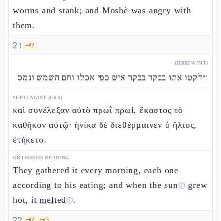
worms and stank; and Moshè was angry with
them.
21
🗝️
2
HEBREW (MT)
וילקטו אתו בבקר בבקר איש כפי אכלו וחם השמש ונמס
SEPTUAGINT (LXX)
καὶ συνέλεξαν αὐτὸ πρωῒ πρωί, ἕκαστος τὸ
καθῆκον αὐτῷ· ἡνίκα δὲ διεθέρμαινεν ὁ ἥλιος,
ἐτήκετο.
ORTHODOX READING
They gathered it every morning, each one
according to his eating; and when the
sun
grew
ⓘ
hot, it
melted
.
ⓘ
22
🗝️
2
📜
3