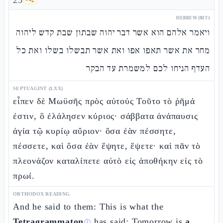
23
HEBREW (MT)
ויאמר אלהם הוא אשר דבר יהוה שבתון שבת קדש ליהוה
מחר את אשר תאפו אפו ואת אשר תבשלו בשלו ואת כל
העדף הניחו לכם למשמרת עד הבקר
SEPTUAGINT (LXX)
εἶπεν δὲ Μωϋσῆς πρὸς αὐτούς Τοῦτο τὸ ῥῆμά
ἐστιν, ὃ ἐλάλησεν κύριος· σάββατα ἀνάπαυσις
ἁγία τῷ κυρίῳ αὔριον· ὅσα ἐὰν πέσσητε,
πέσσετε, καὶ ὅσα ἐὰν ἕψητε, ἕψετε· καὶ πᾶν τὸ
πλεονάζον καταλίπετε αὐτὸ εἰς ἀποθήκην εἰς τὸ
πρωί.
ORTHODOX READING
And he said to them: This is what the
Tetragrammaton
has said: Tomorrow is
a
ⓘ