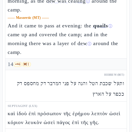
morning, as the
dew was ceasing
around the
ⓘ
camp.
——
Masoretic (MT)
——
And it came to pass at evening: the
quails
ⓘ
came up and covered the camp; and in the
morning there was a layer of
dew
around the
ⓘ
camp.
14
🗝️
4
🔀
1
HEBREW (MT)
ותעל שכבת הטל והנה על פני המדבר דק מחספס דק
ככפר על הארץ
SEPTUAGINT (LXX)
καὶ ἰδοὺ ἐπὶ πρόσωπον τῆς ἐρήμου λεπτὸν ὡσεὶ
κόριον λευκὸν ὡσεὶ πάγος ἐπὶ τῆς γῆς.