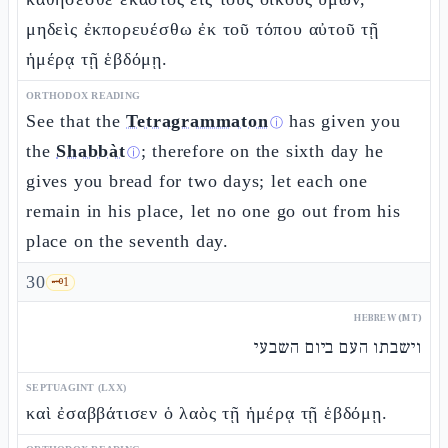
μηδεὶς ἐκπορευέσθω ἐκ τοῦ τόπου αὐτοῦ τῇ
ἡμέρᾳ τῇ ἑβδόμῃ.
ORTHODOX READING
See that the
Tetragrammaton
has given you
ⓘ
the
Shabbàt
; therefore on the sixth day he
ⓘ
gives you bread for two days; let each one
remain in his place, let no one go out from his
place on the seventh day.
30
🗝️
1
HEBREW (MT)
וישבתו העם ביום השבעי
SEPTUAGINT (LXX)
καὶ ἐσαββάτισεν ὁ λαὸς τῇ ἡμέρᾳ τῇ ἑβδόμῃ.