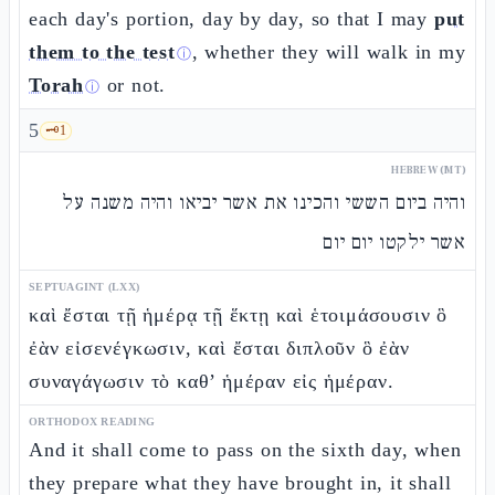
each day's portion, day by day, so that I may
put
them to the test
, whether they will walk in my
ⓘ
Torah
or not.
ⓘ
5
🗝️
1
HEBREW (MT)
והיה ביום הששי והכינו את אשר יביאו והיה משנה על
אשר ילקטו יום יום
SEPTUAGINT (LXX)
καὶ ἔσται τῇ ἡμέρᾳ τῇ ἕκτῃ καὶ ἑτοιμάσουσιν ὃ
ἐὰν εἰσενέγκωσιν, καὶ ἔσται διπλοῦν ὃ ἐὰν
συναγάγωσιν τὸ καθ’ ἡμέραν εἰς ἡμέραν.
ORTHODOX READING
And it shall come to pass on the sixth day, when
they prepare what they have brought in, it shall