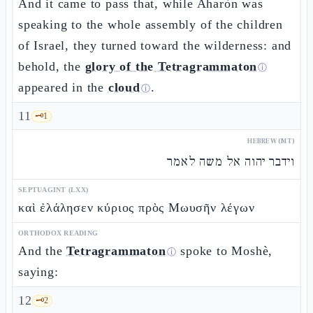
And it came to pass that, while Aharòn was
speaking to the whole assembly of the children
of Israel, they turned toward the wilderness: and
behold, the
glory of the Tetragrammaton
ⓘ
appeared in the
cloud
.
ⓘ
11
🗝️
1
HEBREW (MT)
וידבר יהוה אל משה לאמר
SEPTUAGINT (LXX)
καὶ ἐλάλησεν κύριος πρὸς Μωυσῆν λέγων
ORTHODOX READING
And the
Tetragrammaton
spoke to Moshè,
ⓘ
saying:
12
🗝️
2