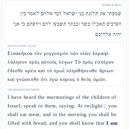
HEBREW (MT)
שמעתי את תלונת בני ישראל דבר אלהם לאמר בין
הערבים תאכלו בשר ובבקר תשבעו לחם וידעתם כי אני
יהוה אלהיכם
SEPTUAGINT (LXX)
Εἰσακήκοα τὸν γογγυσμὸν τῶν υἱῶν Ισραηλ·
λάλησον πρὸς αὐτοὺς λέγων Τὸ πρὸς ἑσπέραν
ἔδεσθε κρέα καὶ τὸ πρωῒ πλησθήσεσθε ἄρτων·
καὶ γνώσεσθε ὅτι ἐγὼ κύριος ὁ θεὸς ὑμῶν.
ORTHODOX READING
I have heard the murmurings of the children of
Israel; speak to them, saying: At
twilight
you
ⓘ
shall eat meat, and in the morning you shall be
filled with bread; and you shall know that
I am