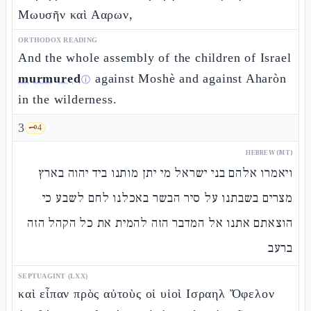
Μωυσῆν καὶ Ααρων,
ORTHODOX READING
And the whole assembly of the children of Israel
murmured
against Moshè and against Aharòn
ⓘ
in the wilderness.
3
🗝️
4
HEBREW (MT)
ויאמרו אלהם בני ישראל מי יתן מותנו ביד יהוה בארץ
מצרים בשבתנו על סיר הבשר באכלנו לחם לשבע כי
הוצאתם אתנו אל המדבר הזה להמית את כל הקהל הזה
ברעב
SEPTUAGINT (LXX)
καὶ εἶπαν πρὸς αὐτοὺς οἱ υἱοὶ Ισραηλ Ὄφελον