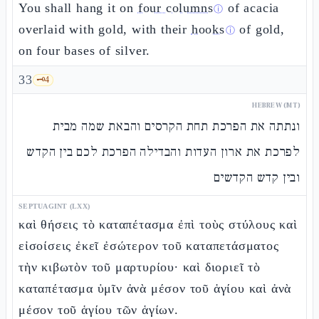
You shall hang it on
four columns
of acacia
ⓘ
overlaid with gold, with their
hooks
of gold,
ⓘ
on four bases of silver.
33
🗝️
4
HEBREW (MT)
ונתתה את הפרכת תחת הקרסים והבאת שמה מבית
לפרכת את ארון העדות והבדילה הפרכת לכם בין הקדש
ובין קדש הקדשים
SEPTUAGINT (LXX)
καὶ θήσεις τὸ καταπέτασμα ἐπὶ τοὺς στύλους καὶ
εἰσοίσεις ἐκεῖ ἐσώτερον τοῦ καταπετάσματος
τὴν κιβωτὸν τοῦ μαρτυρίου· καὶ διοριεῖ τὸ
καταπέτασμα ὑμῖν ἀνὰ μέσον τοῦ ἁγίου καὶ ἀνὰ
μέσον τοῦ ἁγίου τῶν ἁγίων.