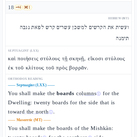
18
🗝️
4
🔀
1
HEBREW (MT)
ועשית את הקרשים למשכן עשרים קרש לפאת נגבה
תימנה
SEPTUAGINT (LXX)
καὶ ποιήσεις στύλους τῇ σκηνῇ, εἴκοσι στύλους
ἐκ τοῦ κλίτους τοῦ πρὸς βορρᾶν.
ORTHODOX READING
——
Septuagint (LXX)
——
You shall make the
boards
columns
for the
ⓘ
Dwelling: twenty boards for the side that is
toward the north
.
ⓘ
——
Masoretic (MT)
——
You shall make the boards of the Mishkàn: