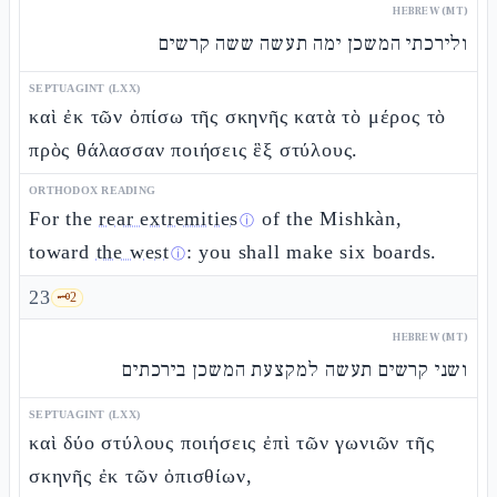
HEBREW (MT)
ולירכתי המשכן ימה תעשה ששה קרשים
SEPTUAGINT (LXX)
καὶ ἐκ τῶν ὀπίσω τῆς σκηνῆς κατὰ τὸ μέρος τὸ
πρὸς θάλασσαν ποιήσεις ἓξ στύλους.
ORTHODOX READING
For the
rear extremities
of the Mishkàn,
ⓘ
toward
the west
: you shall make six boards.
ⓘ
23
🗝️
2
HEBREW (MT)
ושני קרשים תעשה למקצעת המשכן בירכתים
SEPTUAGINT (LXX)
καὶ δύο στύλους ποιήσεις ἐπὶ τῶν γωνιῶν τῆς
σκηνῆς ἐκ τῶν ὀπισθίων,