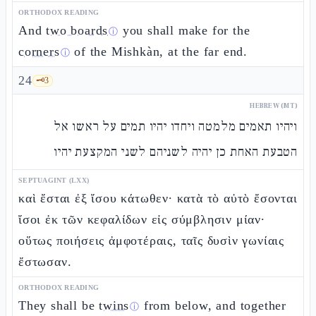
ORTHODOX READING
And
two boards
you shall make for the
ⓘ
corners
of the Mishkàn, at the far end.
ⓘ
24
🗝️
3
HEBREW (MT)
ויהיו תאמים מלמטה ויחדו יהיו תמים על ראשו אל
הטבעת האחת כן יהיה לשניהם לשני המקצעת יהיו
SEPTUAGINT (LXX)
καὶ ἔσται ἐξ ἴσου κάτωθεν· κατὰ τὸ αὐτὸ ἔσονται
ἴσοι ἐκ τῶν κεφαλίδων εἰς σύμβλησιν μίαν·
οὕτως ποιήσεις ἀμφοτέραις, ταῖς δυσὶν γωνίαις
ἔστωσαν.
ORTHODOX READING
They shall be
twins
from below, and together
ⓘ