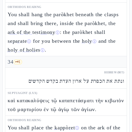
ORTHODOX READING
You shall hang the paròkhet beneath the clasps
and shall bring there, inside the paròkhet, the
ark of the testimony
: the paròkhet shall
ⓘ
separate
for you between the
holy
and the
ⓘ
ⓘ
holy of holies
.
ⓘ
34
🗝️
1
HEBREW (MT)
ונתת את הכפרת על ארון העדת בקדש הקדשים
SEPTUAGINT (LXX)
καὶ κατακαλύψεις τῷ καταπετάσματι τὴν κιβωτὸν
τοῦ μαρτυρίου ἐν τῷ ἁγίῳ τῶν ἁγίων.
ORTHODOX READING
You shall place the
kappòret
on the ark of the
ⓘ