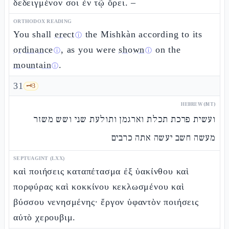
δεδειγμένον σοι ἐν τῷ ὄρει. –
ORTHODOX READING
You shall
erect
the Mishkàn according to its
ⓘ
ordinance
, as you were
shown
on the
ⓘ
ⓘ
mountain
.
ⓘ
31
🗝️
3
HEBREW (MT)
ועשית פרכת תכלת וארגמן ותולעת שני ושש משזר
מעשה חשב יעשה אתה כרבים
SEPTUAGINT (LXX)
καὶ ποιήσεις καταπέτασμα ἐξ ὑακίνθου καὶ
πορφύρας καὶ κοκκίνου κεκλωσμένου καὶ
βύσσου νενησμένης· ἔργον ὑφαντὸν ποιήσεις
αὐτὸ χερουβιμ.