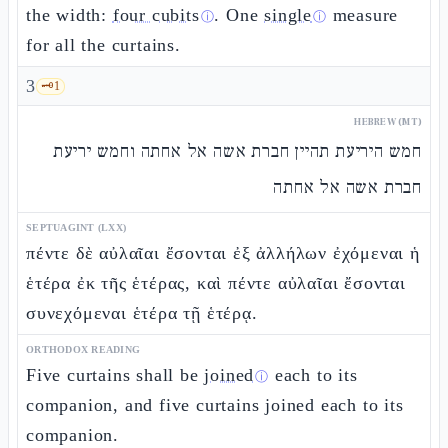
the width:
four cubits
. One
single
measure
ⓘ
ⓘ
for all the curtains.
3
🗝️
1
HEBREW (MT)
חמש היריעת תהיין חברת אשה אל אחתה וחמש יריעת
חברת אשה אל אחתה
SEPTUAGINT (LXX)
πέντε δὲ αὐλαῖαι ἔσονται ἐξ ἀλλήλων ἐχόμεναι ἡ
ἑτέρα ἐκ τῆς ἑτέρας, καὶ πέντε αὐλαῖαι ἔσονται
συνεχόμεναι ἑτέρα τῇ ἑτέρᾳ.
ORTHODOX READING
Five curtains shall be
joined
each to its
ⓘ
companion, and five curtains joined each to its
companion.