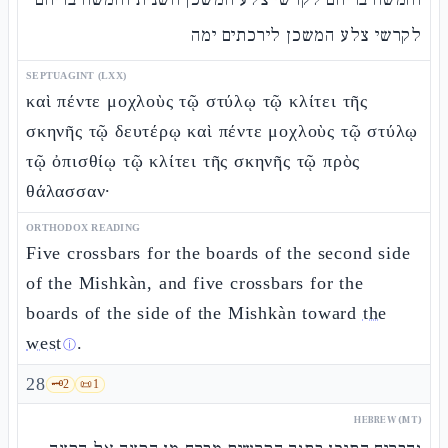
לקרשי צלע המשכן לירכתים ימה
SEPTUAGINT (LXX)
καὶ πέντε μοχλοὺς τῷ στύλῳ τῷ κλίτει τῆς
σκηνῆς τῷ δευτέρῳ καὶ πέντε μοχλοὺς τῷ στύλῳ
τῷ ὀπισθίῳ τῷ κλίτει τῆς σκηνῆς τῷ πρὸς
θάλασσαν·
ORTHODOX READING
Five crossbars for the boards of the second side
of the Mishkàn, and five crossbars for the
boards of the side of the Mishkàn toward
the
west
.
ⓘ
28
🗝️
2
📜
1
HEBREW (MT)