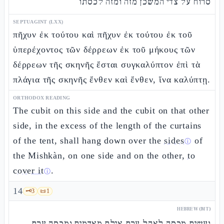
סרוח על צדי המשכן מזה ומזה לכסתו
SEPTUAGINT (LXX)
πῆχυν ἐκ τούτου καὶ πῆχυν ἐκ τούτου ἐκ τοῦ
ὑπερέχοντος τῶν δέρρεων ἐκ τοῦ μήκους τῶν
δέρρεων τῆς σκηνῆς ἔσται συγκαλύπτον ἐπὶ τὰ
πλάγια τῆς σκηνῆς ἔνθεν καὶ ἔνθεν, ἵνα καλύπτῃ.
ORTHODOX READING
The cubit on this side and the cubit on that other
side, in the excess of the length of the curtains
of the tent, shall hang down over the
sides
of
ⓘ
the Mishkàn, on one side and on the other,
to
cover it
.
ⓘ
14
🗝️
3
📜
1
HEBREW (MT)
ועשית מכסה לאהל ערת אילם מאדמים ומכסה ערת