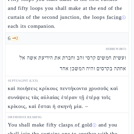
and fifty loops you shall make at the end of the
curtain of the second junction, the loops
facing
ⓘ
each its companion.
6
🗝️
2
HEBREW (MT)
ועשית חמשים קרסי זהב וחברת את היריעת אשה אל
אחתה בקרסים והיה המשכן אחד
SEPTUAGINT (LXX)
καὶ ποιήσεις κρίκους πεντήκοντα χρυσοῦς καὶ
συνάψεις τὰς αὐλαίας ἑτέραν τῇ ἑτέρᾳ τοῖς
κρίκοις, καὶ ἔσται ἡ σκηνὴ μία. –
ORTHODOX READING
You shall make fifty
clasps of gold
and you
ⓘ
shall join the curtains one to another with the