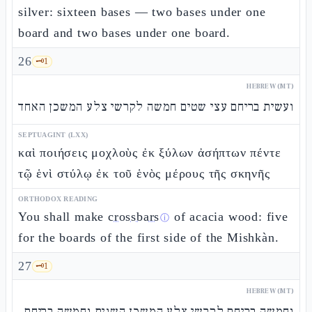
silver: sixteen bases — two bases under one
board and two bases under one board.
26
🗝️
1
HEBREW (MT)
ועשית בריחם עצי שטים חמשה לקרשי צלע המשכן האחד
SEPTUAGINT (LXX)
καὶ ποιήσεις μοχλοὺς ἐκ ξύλων ἀσήπτων πέντε
τῷ ἑνὶ στύλῳ ἐκ τοῦ ἑνὸς μέρους τῆς σκηνῆς
ORTHODOX READING
You shall make
crossbars
of acacia wood: five
ⓘ
for the boards of the first side of the Mishkàn.
27
🗝️
1
HEBREW (MT)
וחמשה בריחם לקרשי צלע המשכן השנית וחמשה בריחם