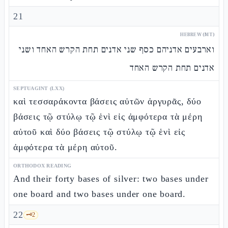
21
HEBREW (MT)
וארבעים אדניהם כסף שני אדנים תחת הקרש האחד ושני
אדנים תחת הקרש האחד
SEPTUAGINT (LXX)
καὶ τεσσαράκοντα βάσεις αὐτῶν ἀργυρᾶς, δύο
βάσεις τῷ στύλῳ τῷ ἑνὶ εἰς ἀμφότερα τὰ μέρη
αὐτοῦ καὶ δύο βάσεις τῷ στύλῳ τῷ ἑνὶ εἰς
ἀμφότερα τὰ μέρη αὐτοῦ.
ORTHODOX READING
And their forty bases of silver: two bases under
one board and two bases under one board.
22
🗝️
2