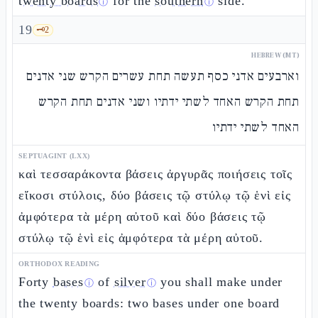
twenty boards
for the
southern
side.
ⓘ
ⓘ
19
🗝️
2
HEBREW (MT)
וארבעים אדני כסף תעשה תחת עשרים הקרש שני אדנים
תחת הקרש האחד לשתי ידתיו ושני אדנים תחת הקרש
האחד לשתי ידתיו
SEPTUAGINT (LXX)
καὶ τεσσαράκοντα βάσεις ἀργυρᾶς ποιήσεις τοῖς
εἴκοσι στύλοις, δύο βάσεις τῷ στύλῳ τῷ ἑνὶ εἰς
ἀμφότερα τὰ μέρη αὐτοῦ καὶ δύο βάσεις τῷ
στύλῳ τῷ ἑνὶ εἰς ἀμφότερα τὰ μέρη αὐτοῦ.
ORTHODOX READING
Forty
bases
of
silver
you shall make under
ⓘ
ⓘ
the twenty boards: two bases under one board