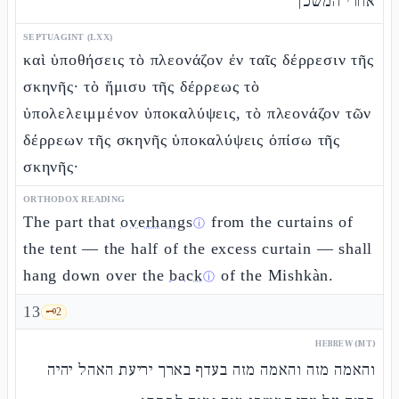
אחרי המשכן
SEPTUAGINT (LXX)
καὶ ὑποθήσεις τὸ πλεονάζον ἐν ταῖς δέρρεσιν τῆς
σκηνῆς· τὸ ἥμισυ τῆς δέρρεως τὸ
ὑπολελειμμένον ὑποκαλύψεις, τὸ πλεονάζον τῶν
δέρρεων τῆς σκηνῆς ὑποκαλύψεις ὀπίσω τῆς
σκηνῆς·
ORTHODOX READING
The part that
overhangs
from the curtains of
ⓘ
the tent — the half of the excess curtain — shall
hang down over the
back
of the Mishkàn.
ⓘ
13
🗝️
2
HEBREW (MT)
והאמה מזה והאמה מזה בעדף בארך יריעת האהל יהיה