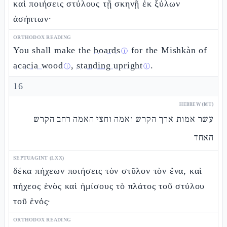
καὶ ποιήσεις στύλους τῇ σκηνῇ ἐκ ξύλων
ἀσήπτων·
ORTHODOX READING
You shall make the
boards
for the Mishkàn of
ⓘ
acacia wood
,
standing upright
.
ⓘ
ⓘ
16
HEBREW (MT)
עשר אמות ארך הקרש ואמה וחצי האמה רחב הקרש
האחד
SEPTUAGINT (LXX)
δέκα πήχεων ποιήσεις τὸν στῦλον τὸν ἕνα, καὶ
πήχεος ἑνὸς καὶ ἡμίσους τὸ πλάτος τοῦ στύλου
τοῦ ἑνός·
ORTHODOX READING