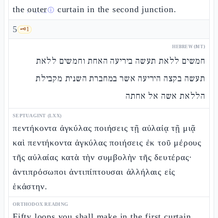
the
outer
curtain in the second junction.
ⓘ
5
🗝️
1
HEBREW (MT)
חמשים ללאת תעשה ביריעה האחת וחמשים ללאת
תעשה בקצה היריעה אשר במחברת השנית מקבילת
הללאת אשה אל אחתה
SEPTUAGINT (LXX)
πεντήκοντα ἀγκύλας ποιήσεις τῇ αὐλαίᾳ τῇ μιᾷ
καὶ πεντήκοντα ἀγκύλας ποιήσεις ἐκ τοῦ μέρους
τῆς αὐλαίας κατὰ τὴν συμβολὴν τῆς δευτέρας·
ἀντιπρόσωποι ἀντιπίπτουσαι ἀλλήλαις εἰς
ἑκάστην.
ORTHODOX READING
Fifty loops you shall make in the first curtain