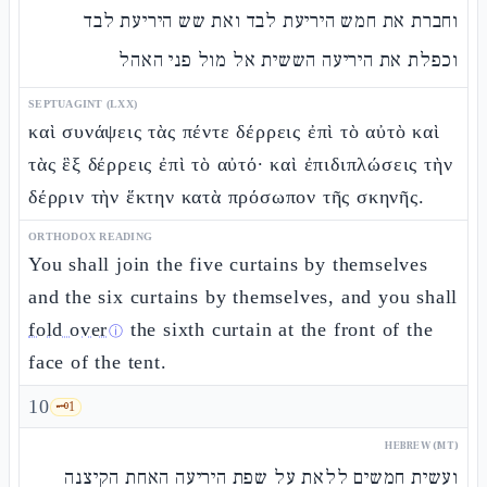
וחברת את חמש היריעת לבד ואת שש היריעת לבד
וכפלת את היריעה הששית אל מול פני האהל
SEPTUAGINT (LXX)
καὶ συνάψεις τὰς πέντε δέρρεις ἐπὶ τὸ αὐτὸ καὶ
τὰς ἓξ δέρρεις ἐπὶ τὸ αὐτό· καὶ ἐπιδιπλώσεις τὴν
δέρριν τὴν ἕκτην κατὰ πρόσωπον τῆς σκηνῆς.
ORTHODOX READING
You shall join the five curtains by themselves
and the six curtains by themselves, and you shall
fold over
the sixth curtain at the front of the
ⓘ
face of the tent.
10
🗝️
1
HEBREW (MT)
ועשית חמשים ללאת על שפת היריעה האחת הקיצנה