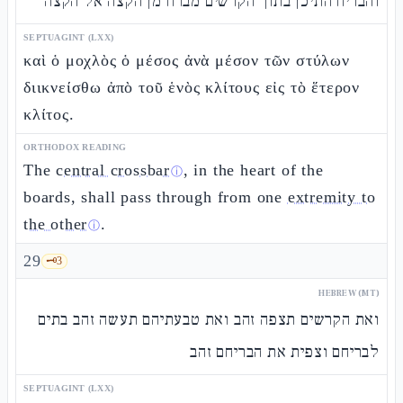
והבריח התיכן בתוך הקרשים מברח מן הקצה אל הקצה
SEPTUAGINT (LXX)
καὶ ὁ μοχλὸς ὁ μέσος ἀνὰ μέσον τῶν στύλων
διικνείσθω ἀπὸ τοῦ ἑνὸς κλίτους εἰς τὸ ἕτερον
κλίτος.
ORTHODOX READING
The
central crossbar
, in the heart of the
ⓘ
boards, shall pass through from one
extremity to
the other
.
ⓘ
29
🗝️
3
HEBREW (MT)
ואת הקרשים תצפה זהב ואת טבעתיהם תעשה זהב בתים
לבריחם וצפית את הבריחם זהב
SEPTUAGINT (LXX)