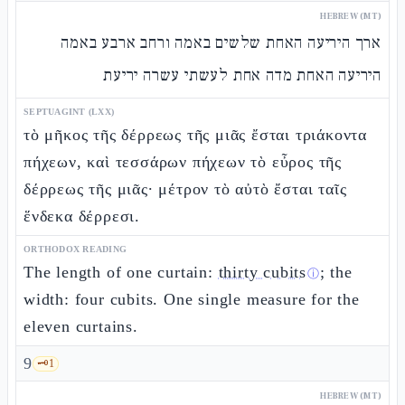
HEBREW (MT)
ארך היריעה האחת שלשים באמה ורחב ארבע באמה
היריעה האחת מדה אחת לעשתי עשרה יריעת
SEPTUAGINT (LXX)
τὸ μῆκος τῆς δέρρεως τῆς μιᾶς ἔσται τριάκοντα
πήχεων, καὶ τεσσάρων πήχεων τὸ εὖρος τῆς
δέρρεως τῆς μιᾶς· μέτρον τὸ αὐτὸ ἔσται ταῖς
ἕνδεκα δέρρεσι.
ORTHODOX READING
The length of one curtain:
thirty cubits
; the
ⓘ
width: four cubits. One single measure for the
eleven curtains.
9
🗝️
1
HEBREW (MT)