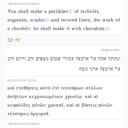
ORTHODOX READING
You shall make a
paròkhet
of techelèt,
ⓘ
argamàn,
scarlet
and twisted linen, the work of
ⓘ
a choshèv: he shall make it with
cherubim
.
ⓘ
32
🗝️
2
HEBREW (MT)
ונתתה אתה על ארבעה עמודי שטים מצפים זהב וויהם זהב
על ארבעה אדני כסף
SEPTUAGINT (LXX)
καὶ ἐπιθήσεις αὐτὸ ἐπὶ τεσσάρων στύλων
ἀσήπτων κεχρυσωμένων χρυσίῳ· καὶ αἱ
κεφαλίδες αὐτῶν χρυσαῖ, καὶ αἱ βάσεις αὐτῶν
τέσσαρες ἀργυραῖ.
ORTHODOX READING