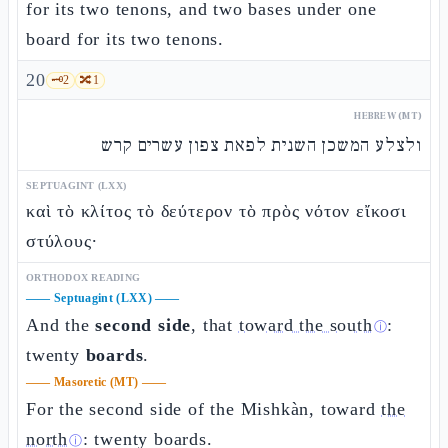
for its two tenons, and two bases under one
board for its two tenons.
20
🗝️
2
🔀
1
HEBREW (MT)
ולצלע המשכן השנית לפאת צפון עשרים קרש
SEPTUAGINT (LXX)
καὶ τὸ κλίτος τὸ δεύτερον τὸ πρὸς νότον εἴκοσι
στύλους·
ORTHODOX READING
——
Septuagint (LXX)
——
And the
second side
, that
toward the south
:
ⓘ
twenty
boards
.
——
Masoretic (MT)
——
For the second side of the Mishkàn, toward
the
north
: twenty boards.
ⓘ