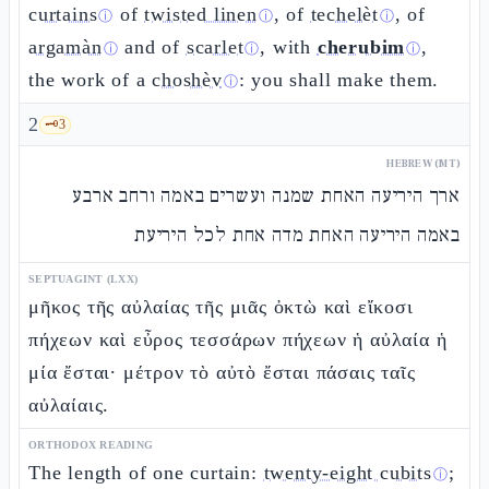
curtains
of
twisted linen
, of
techelèt
, of
ⓘ
ⓘ
ⓘ
argamàn
and of
scarlet
, with
cherubim
,
ⓘ
ⓘ
ⓘ
the work of a
choshèv
: you shall make them.
ⓘ
2
🗝️
3
HEBREW (MT)
ארך היריעה האחת שמנה ועשרים באמה ורחב ארבע
באמה היריעה האחת מדה אחת לכל היריעת
SEPTUAGINT (LXX)
μῆκος τῆς αὐλαίας τῆς μιᾶς ὀκτὼ καὶ εἴκοσι
πήχεων καὶ εὖρος τεσσάρων πήχεων ἡ αὐλαία ἡ
μία ἔσται· μέτρον τὸ αὐτὸ ἔσται πάσαις ταῖς
αὐλαίαις.
ORTHODOX READING
The length of one curtain:
twenty-eight cubits
;
ⓘ