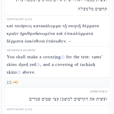
תחשים מלמעלה
SEPTUAGINT (LXX)
καὶ ποιήσεις κατακάλυμμα τῇ σκηνῇ δέρματα
κριῶν ἠρυθροδανωμένα καὶ ἐπικαλύμματα
δέρματα ὑακίνθινα ἐπάνωθεν. –
ORTHODOX READING
You shall make a
covering
for the tent: rams'
ⓘ
skins
dyed red
, and a covering of
tachàsh
ⓘ
skins
above.
ⓘ
15
🗝️
3
HEBREW (MT)
ועשית את הקרשים למשכן עצי שטים עמדים
SEPTUAGINT (LXX)