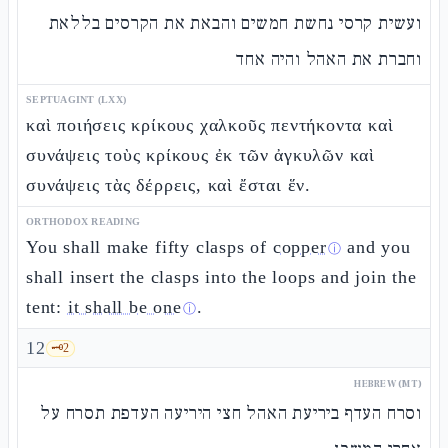
ועשית קרסי נחשת חמשים והבאת את הקרסים בללאת
וחברת את האהל והיה אחד
SEPTUAGINT (LXX)
καὶ ποιήσεις κρίκους χαλκοῦς πεντήκοντα καὶ
συνάψεις τοὺς κρίκους ἐκ τῶν ἀγκυλῶν καὶ
συνάψεις τὰς δέρρεις, καὶ ἔσται ἕν.
ORTHODOX READING
You shall make fifty clasps of
copper
and you
ⓘ
shall insert the clasps into the loops and join the
tent:
it shall be one
.
ⓘ
12
🗝️
2
HEBREW (MT)
וסרח העדף ביריעת האהל חצי היריעה העדפת תסרח על