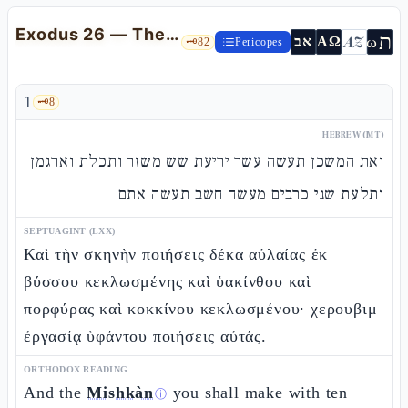
Exodus 26 — The structure of the Mishkan: curtains and boards
ת
AZ
ω
אב
ΑΩ
🗝️
82
Pericopes
1
🗝️
8
HEBREW (MT)
ואת המשכן תעשה עשר יריעת שש משזר ותכלת וארגמן
ותלעת שני כרבים מעשה חשב תעשה אתם
SEPTUAGINT (LXX)
Καὶ τὴν σκηνὴν ποιήσεις δέκα αὐλαίας ἐκ
βύσσου κεκλωσμένης καὶ ὑακίνθου καὶ
πορφύρας καὶ κοκκίνου κεκλωσμένου· χερουβιμ
ἐργασίᾳ ὑφάντου ποιήσεις αὐτάς.
ORTHODOX READING
And the
Mishkàn
you shall make with ten
ⓘ