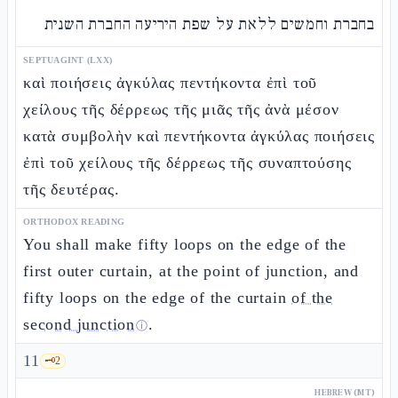
בחברת וחמשים ללאת על שפת היריעה החברת השנית
SEPTUAGINT (LXX)
καὶ ποιήσεις ἀγκύλας πεντήκοντα ἐπὶ τοῦ
χείλους τῆς δέρρεως τῆς μιᾶς τῆς ἀνὰ μέσον
κατὰ συμβολὴν καὶ πεντήκοντα ἀγκύλας ποιήσεις
ἐπὶ τοῦ χείλους τῆς δέρρεως τῆς συναπτούσης
τῆς δευτέρας.
ORTHODOX READING
You shall make fifty loops on the edge of the
first outer curtain, at the point of junction, and
fifty loops on the edge of the curtain
of the
second junction
.
ⓘ
11
🗝️
2
HEBREW (MT)