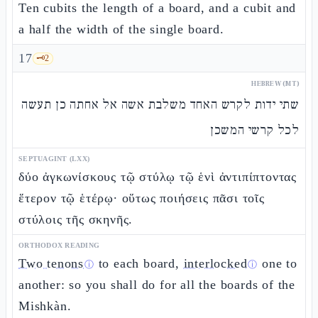
Ten cubits the length of a board, and a cubit and
a half the width of the single board.
17
🗝️
2
HEBREW (MT)
שתי ידות לקרש האחד משלבת אשה אל אחתה כן תעשה
לכל קרשי המשכן
SEPTUAGINT (LXX)
δύο ἀγκωνίσκους τῷ στύλῳ τῷ ἑνὶ ἀντιπίπτοντας
ἕτερον τῷ ἑτέρῳ· οὕτως ποιήσεις πᾶσι τοῖς
στύλοις τῆς σκηνῆς.
ORTHODOX READING
Two tenons
to each board,
interlocked
one to
ⓘ
ⓘ
another: so you shall do for all the boards of the
Mishkàn.