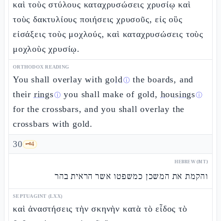
καὶ τοὺς στύλους καταχρυσώσεις χρυσίῳ καὶ
τοὺς δακτυλίους ποιήσεις χρυσοῦς, εἰς οὓς
εἰσάξεις τοὺς μοχλούς, καὶ καταχρυσώσεις τοὺς
μοχλοὺς χρυσίῳ.
ORTHODOX READING
You shall overlay with
gold
the boards, and
ⓘ
their
rings
you shall make of gold,
housings
ⓘ
ⓘ
for the crossbars, and you shall overlay the
crossbars with gold.
30
🗝️
4
HEBREW (MT)
והקמת את המשכן כמשפטו אשר הראית בהר
SEPTUAGINT (LXX)
καὶ ἀναστήσεις τὴν σκηνὴν κατὰ τὸ εἶδος τὸ