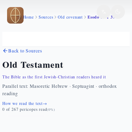
Skip to main content
Esodo 26 1 37
Home
Sources
Old covenant
Back to Sources
Old Testament
The Bible as the first Jewish-Christian readers heard it
Parallel text: Masoretic Hebrew · Septuagint · orthodox
reading
How we read the text
→
0
of
267
pericopes read
(
0
%)