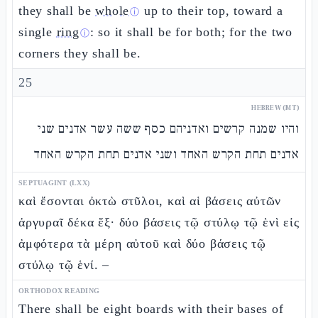
they shall be
whole
up to their top, toward a
ⓘ
single
ring
: so it shall be for both; for the two
ⓘ
corners they shall be.
25
HEBREW (MT)
והיו שמנה קרשים ואדניהם כסף ששה עשר אדנים שני
אדנים תחת הקרש האחד ושני אדנים תחת הקרש האחד
SEPTUAGINT (LXX)
καὶ ἔσονται ὀκτὼ στῦλοι, καὶ αἱ βάσεις αὐτῶν
ἀργυραῖ δέκα ἕξ· δύο βάσεις τῷ στύλῳ τῷ ἑνὶ εἰς
ἀμφότερα τὰ μέρη αὐτοῦ καὶ δύο βάσεις τῷ
στύλῳ τῷ ἑνί. –
ORTHODOX READING
There shall be eight boards with their bases of