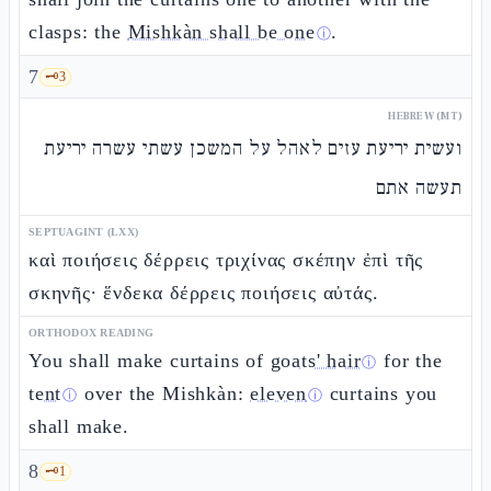
clasps: the
Mishkàn shall be one
.
ⓘ
7
🗝️
3
HEBREW (MT)
ועשית יריעת עזים לאהל על המשכן עשתי עשרה יריעת
תעשה אתם
SEPTUAGINT (LXX)
καὶ ποιήσεις δέρρεις τριχίνας σκέπην ἐπὶ τῆς
σκηνῆς· ἕνδεκα δέρρεις ποιήσεις αὐτάς.
ORTHODOX READING
You shall make curtains of
goats' hair
for the
ⓘ
tent
over the Mishkàn:
eleven
curtains you
ⓘ
ⓘ
shall make.
8
🗝️
1