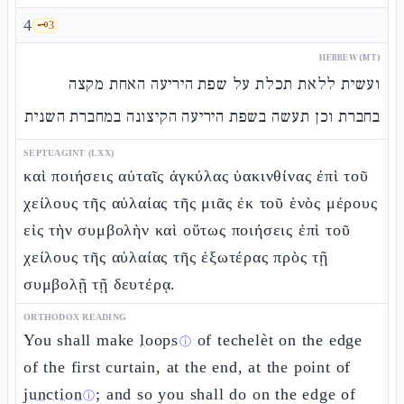
4
🗝️
3
HEBREW (MT)
ועשית ללאת תכלת על שפת היריעה האחת מקצה
בחברת וכן תעשה בשפת היריעה הקיצונה במחברת השנית
SEPTUAGINT (LXX)
καὶ ποιήσεις αὐταῖς ἀγκύλας ὑακινθίνας ἐπὶ τοῦ
χείλους τῆς αὐλαίας τῆς μιᾶς ἐκ τοῦ ἑνὸς μέρους
εἰς τὴν συμβολὴν καὶ οὕτως ποιήσεις ἐπὶ τοῦ
χείλους τῆς αὐλαίας τῆς ἐξωτέρας πρὸς τῇ
συμβολῇ τῇ δευτέρᾳ.
ORTHODOX READING
You shall make
loops
of techelèt on the edge
ⓘ
of the first curtain, at the end, at the point of
junction
; and so you shall do on the edge of
ⓘ