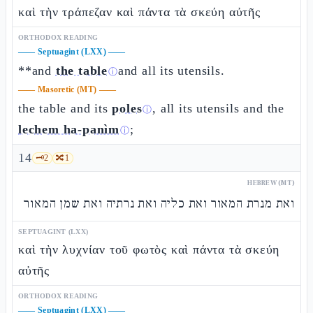
καὶ τὴν τράπεζαν καὶ πάντα τὰ σκεύη αὐτῆς
ORTHODOX READING
——
Septuagint (LXX)
——
**and
the table
and all its utensils.
ⓘ
——
Masoretic (MT)
——
the table and its
poles
, all its utensils and the
ⓘ
lechem ha-panìm
;
ⓘ
14
🗝️
2
🔀
1
HEBREW (MT)
ואת מנרת המאור ואת כליה ואת נרתיה ואת שמן המאור
SEPTUAGINT (LXX)
καὶ τὴν λυχνίαν τοῦ φωτὸς καὶ πάντα τὰ σκεύη
αὐτῆς
ORTHODOX READING
——
Septuagint (LXX)
——