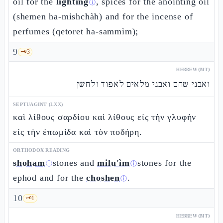
oil for the
lighting
, spices for the anointing oil
ⓘ
(shemen ha-mishchàh) and for the incense of
perfumes (qetoret ha-sammìm);
9
🗝️
3
HEBREW (MT)
ואבני שהם ואבני מלאים לאפוד ולחשן
SEPTUAGINT (LXX)
καὶ λίθους σαρδίου καὶ λίθους εἰς τὴν γλυφὴν
εἰς τὴν ἐπωμίδα καὶ τὸν ποδήρη.
ORTHODOX READING
shoham
stones and
milu'ìm
stones for the
ⓘ
ⓘ
ephod and for the
choshen
.
ⓘ
10
🗝️
1
HEBREW (MT)