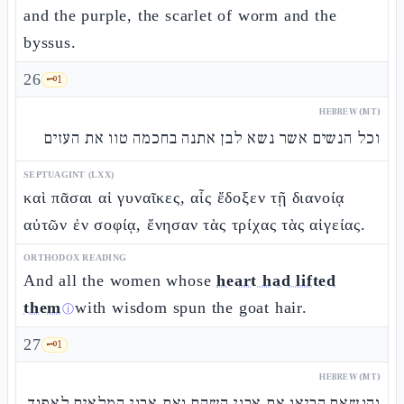
and the purple, the scarlet of worm and the
byssus.
26
🗝️
1
HEBREW (MT)
וכל הנשים אשר נשא לבן אתנה בחכמה טוו את העזים
SEPTUAGINT (LXX)
καὶ πᾶσαι αἱ γυναῖκες, αἷς ἔδοξεν τῇ διανοίᾳ
αὐτῶν ἐν σοφίᾳ, ἔνησαν τὰς τρίχας τὰς αἰγείας.
ORTHODOX READING
And all the women whose
heart had lifted
them
with wisdom spun the goat hair.
ⓘ
27
🗝️
1
HEBREW (MT)
והנשאם הביאו את אבני השהם ואת אבני המלאים לאפוד