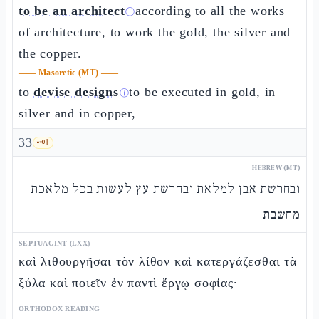
to be an architect
according to all the works
ⓘ
of architecture, to work the gold, the silver and
the copper.
——
Masoretic (MT)
——
to
devise designs
to be executed in gold, in
ⓘ
silver and in copper,
33
🗝️
1
HEBREW (MT)
ובחרשת אבן למלאת ובחרשת עץ לעשות בכל מלאכת
מחשבת
SEPTUAGINT (LXX)
καὶ λιθουργῆσαι τὸν λίθον καὶ κατεργάζεσθαι τὰ
ξύλα καὶ ποιεῖν ἐν παντὶ ἔργῳ σοφίας·
ORTHODOX READING