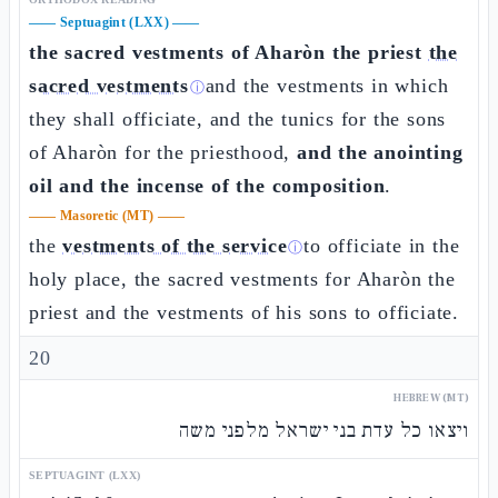
——
Septuagint (LXX)
——
the sacred vestments of Aharòn the priest
the
sacred vestments
and the vestments in which
ⓘ
they shall officiate, and the tunics for the sons
of Aharòn for the priesthood,
and the anointing
oil and the incense of the composition
.
——
Masoretic (MT)
——
the
vestments of the service
to officiate in the
ⓘ
holy place, the sacred vestments for Aharòn the
priest and the vestments of his sons to officiate.
20
HEBREW (MT)
ויצאו כל עדת בני ישראל מלפני משה
SEPTUAGINT (LXX)