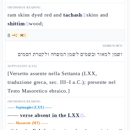
ORTHODOX READING
ram skins dyed red and
tachash
skins and
ⓘ
shittìm
wood;
ⓘ
8
🗝️
2
🔀
1
HEBREW (MT)
ושמן למאור ובשמים לשמן המשחה ולקטרת הסמים
SEPTUAGINT (LXX)
[Versetto assente nella Settanta (LXX,
traduzione greca, sec. III–I a.C.); presente nel
Testo Masoretico ebraico.]
ORTHODOX READING
——
Septuagint (LXX)
——
——
verse absent in the LXX
.
ⓘ
——
Masoretic (MT)
——