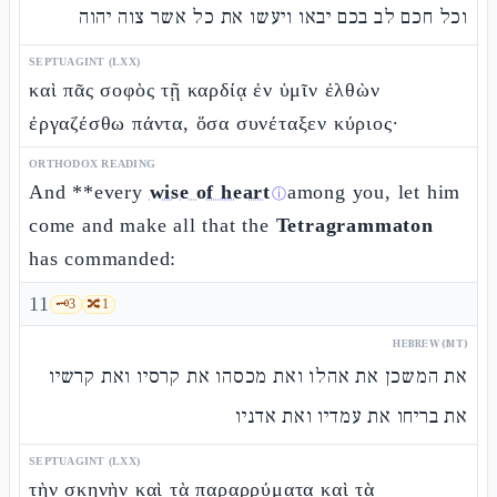
וכל חכם לב בכם יבאו ויעשו את כל אשר צוה יהוה
SEPTUAGINT (LXX)
καὶ πᾶς σοφὸς τῇ καρδίᾳ ἐν ὑμῖν ἐλθὼν
ἐργαζέσθω πάντα, ὅσα συνέταξεν κύριος·
ORTHODOX READING
And **every
wise of heart
among you, let him
ⓘ
come and make all that the
Tetragrammaton
has commanded:
11
🗝️
3
🔀
1
HEBREW (MT)
את המשכן את אהלו ואת מכסהו את קרסיו ואת קרשיו
את בריחו את עמדיו ואת אדניו
SEPTUAGINT (LXX)
τὴν σκηνὴν καὶ τὰ παραρρύματα καὶ τὰ