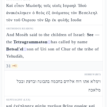
Καὶ εἶπεν Μωϋσῆς τοῖς υἱοῖς Ισραηλ Ἰδοὺ
ἀνακέκληκεν ὁ θεὸς ἐξ ὀνόματος τὸν Βεσελεηλ
τὸν τοῦ Ουριου τὸν Ωρ ἐκ φυλῆς Ιουδα
ORTHODOX READING
And Mosèh said to the children of Israel:
See
—
the
Tetragrammaton
has called by name
ⓘ
Betsal'el
son of Uri son of Chur of the tribe of
ⓘ
Yehudàh,
31
🗝️
3
HEBREW (MT)
וימלא אתו רוח אלהים בחכמה בתבונה ובדעת ובכל
מלאכה
SEPTUAGINT (LXX)
καὶ ἐνέπλησεν αὐτὸν πνεῦμα θεῖον σοφίας καὶ