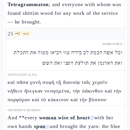
Tetragrammaton
; and everyone with whom was
found shittìm wood for any work of the service
— he brought.
25
🗝️
2
📜
2
HEBREW (MT)
וכל אשה חכמת לב בידיה טוו ויביאו מטוה את התכלת
ואת הארגמן את תולעת השני ואת השש
SEPTUAGINT (LXX)
καὶ πᾶσα γυνὴ σοφὴ τῇ διανοίᾳ ταῖς χερσὶν
νήθειν ἤνεγκαν νενησμένα, τὴν ὑάκινθον καὶ τὴν
πορφύραν καὶ τὸ κόκκινον καὶ τὴν βύσσον·
ORTHODOX READING
And **every
woman wise of heart
with her
ⓘ
own hands
spun
and brought the yarn: the blue
ⓘ