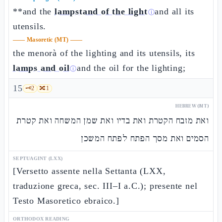
**and the
lampstand of the light
and all its
ⓘ
utensils.
——
Masoretic (MT)
——
the menorà of the lighting and its utensils, its
lamps and oil
and the oil for the lighting;
ⓘ
15
🗝️
2
🔀
1
HEBREW (MT)
ואת מזבח הקטרת ואת בדיו ואת שמן המשחה ואת קטרת
הסמים ואת מסך הפתח לפתח המשכן
SEPTUAGINT (LXX)
[Versetto assente nella Settanta (LXX,
traduzione greca, sec. III–I a.C.); presente nel
Testo Masoretico ebraico.]
ORTHODOX READING