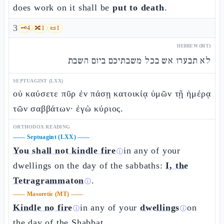
does work on it shall be
put to death
.
3
🗝️
4
🔀
1
📜
1
HEBREW (MT)
לא תבערו אש בכל משבתיכם ביום השבת
SEPTUAGINT (LXX)
οὐ καύσετε πῦρ ἐν πάσῃ κατοικίᾳ ὑμῶν τῇ ἡμέρᾳ
τῶν σαββάτων· ἐγὼ κύριος.
ORTHODOX READING
——
Septuagint (LXX)
——
You shall not kindle fire
in any of your
ⓘ
dwellings on the day of the sabbaths:
I, the
Tetragrammaton
.
ⓘ
——
Masoretic (MT)
——
Kindle no fire
in any of your
dwellings
on
ⓘ
ⓘ
the day of the Shabbat.