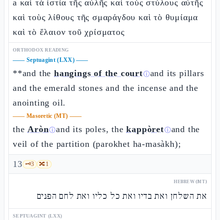
a καὶ τὰ ἱστία τῆς αὐλῆς καὶ τοὺς στύλους αὐτῆς
καὶ τοὺς λίθους τῆς σμαράγδου καὶ τὸ θυμίαμα
καὶ τὸ ἔλαιον τοῦ χρίσματος
ORTHODOX READING
——
Septuagint (LXX)
——
**and the
hangings of the court
and its pillars
ⓘ
and the emerald stones and the incense and the
anointing oil.
——
Masoretic (MT)
——
the
Aròn
and its poles, the
kappòret
and the
ⓘ
ⓘ
veil of the partition (parokhet ha-masàkh);
13
🗝️
3
🔀
1
HEBREW (MT)
את השלחן ואת בדיו ואת כל כליו ואת לחם הפנים
SEPTUAGINT (LXX)