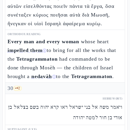
αὐτῶν εἰσελθόντας ποιεῖν πάντα τὰ ἔργα, ὅσα
συνέταξεν κύριος ποιῆσαι αὐτὰ διὰ Μωυσῆ,
ἤνεγκαν οἱ υἱοὶ Ισραηλ ἀφαίρεμα κυρίῳ.
ORTHODOX READING
Every man and every woman
whose heart
impelled them
to bring for all the works that
ⓘ
the
Tetragrammaton
had commanded to be
done through Mosèh — the children of Israel
brought a
nedavàh
to the
Tetragrammaton
.
ⓘ
30
🗝️
2
HEBREW (MT)
ויאמר משה אל בני ישראל ראו קרא יהוה בשם בצלאל בן
אורי בן חור למטה יהודה
SEPTUAGINT (LXX)