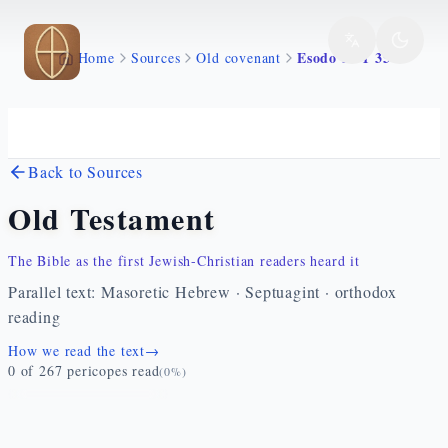
Skip to main content
Esodo 35 1 35
Home
Sources
Old covenant
Back to Sources
Old Testament
The Bible as the first Jewish-Christian readers heard it
Parallel text: Masoretic Hebrew · Septuagint · orthodox
reading
How we read the text
→
0
of
267
pericopes read
(
0
%)