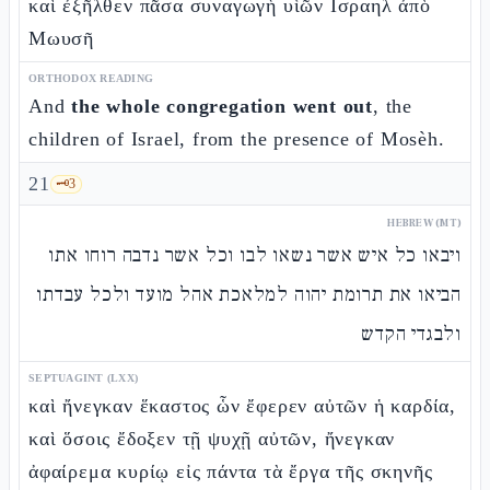
καὶ ἐξῆλθεν πᾶσα συναγωγὴ υἱῶν Ισραηλ ἀπὸ
Μωυσῆ
ORTHODOX READING
And
the whole congregation went out
, the
children of Israel, from the presence of Mosèh.
21
🗝️
3
HEBREW (MT)
ויבאו כל איש אשר נשאו לבו וכל אשר נדבה רוחו אתו
הביאו את תרומת יהוה למלאכת אהל מועד ולכל עבדתו
ולבגדי הקדש
SEPTUAGINT (LXX)
καὶ ἤνεγκαν ἕκαστος ὧν ἔφερεν αὐτῶν ἡ καρδία,
καὶ ὅσοις ἔδοξεν τῇ ψυχῇ αὐτῶν, ἤνεγκαν
ἀφαίρεμα κυρίῳ εἰς πάντα τὰ ἔργα τῆς σκηνῆς