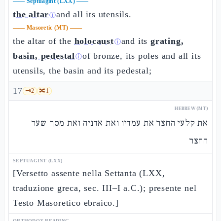
——
Septuagint (LXX)
——
the altar
and all its utensils.
ⓘ
——
Masoretic (MT)
——
the altar of the
holocaust
and its
grating,
ⓘ
basin, pedestal
of bronze, its poles and all its
ⓘ
utensils, the basin and its pedestal;
17
🗝️
2
🔀
1
HEBREW (MT)
את קלעי החצר את עמדיו ואת אדניה ואת מסך שער
החצר
SEPTUAGINT (LXX)
[Versetto assente nella Settanta (LXX,
traduzione greca, sec. III–I a.C.); presente nel
Testo Masoretico ebraico.]
ORTHODOX READING