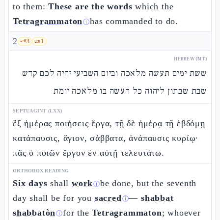
to them:
These are the words
which the
Tetragrammaton
has commanded to do.
ⓘ
2
🗝️
3
📜
1
HEBREW (MT)
ששת ימים תעשה מלאכה וביום השביעי יהיה לכם קדש
שבת שבתון ליהוה כל העשה בו מלאכה יומת
SEPTUAGINT (LXX)
ἓξ ἡμέρας ποιήσεις ἔργα, τῇ δὲ ἡμέρᾳ τῇ ἑβδόμῃ
κατάπαυσις, ἅγιον, σάββατα, ἀνάπαυσις κυρίῳ·
πᾶς ὁ ποιῶν ἔργον ἐν αὐτῇ τελευτάτω.
ORTHODOX READING
Six days
shall
work
be done, but the seventh
ⓘ
day shall be for you
sacred
—
shabbat
ⓘ
shabbatòn
for the
Tetragrammaton
; whoever
ⓘ