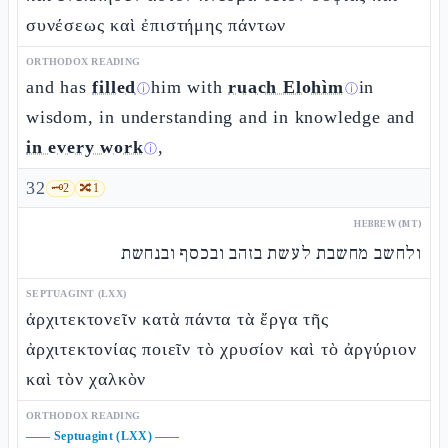
συνέσεως καὶ ἐπιστήμης πάντων
ORTHODOX READING
and has
filled
him with
ruach Elohìm
in
ⓘ
ⓘ
wisdom, in understanding and in knowledge and
in every work
,
ⓘ
32
🗝️
2
🔀
1
HEBREW (MT)
ולחשב מחשבת לעשת בזהב ובכסף ובנחשת
SEPTUAGINT (LXX)
ἀρχιτεκτονεῖν κατὰ πάντα τὰ ἔργα τῆς
ἀρχιτεκτονίας ποιεῖν τὸ χρυσίον καὶ τὸ ἀργύριον
καὶ τὸν χαλκὸν
ORTHODOX READING
——
Septuagint (LXX)
——