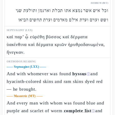
HEBREW (MT)
וכל איש אשר נמצא אתו תכלת וארגמן ותולעת שני
ושש ועזים וערת אילם מאדמים וערת תחשים הביאו
SEPTUAGINT (LXX)
καὶ παρ’ ᾧ εὑρέθη βύσσος καὶ δέρματα
ὑακίνθινα καὶ δέρματα κριῶν ἠρυθροδανωμένα,
ἤνεγκαν.
ORTHODOX READING
——
Septuagint (LXX)
——
And with whomever was found
byssus
and
ⓘ
hyacinth-colored skins and ram skins dyed red
— he brought.
——
Masoretic (MT)
——
And every man with whom was found blue and
purple and scarlet of worm
complete list
and
ⓘ