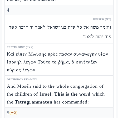
4
HEBREW (MT)
ויאמר משה אל כל עדת בני ישראל לאמר זה הדבר אשר
צוה יהוה לאמר
SEPTUAGINT (LXX)
Καὶ εἶπεν Μωϋσῆς πρὸς πᾶσαν συναγωγὴν υἱῶν
Ισραηλ λέγων Τοῦτο τὸ ῥῆμα, ὃ συνέταξεν
κύριος λέγων
ORTHODOX READING
And Mosèh said to the whole congregation of
the children of Israel:
This is the word
which
the
Tetragrammaton
has commanded:
5
🗝️
2