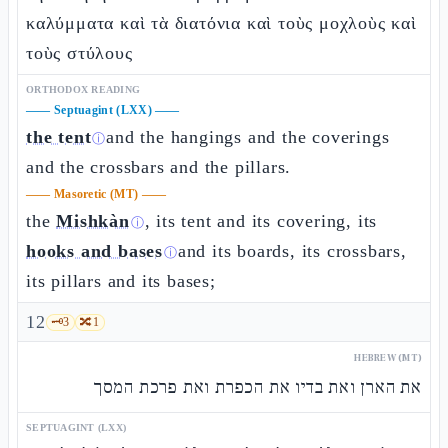
καλύμματα καὶ τὰ διατόνια καὶ τοὺς μοχλοὺς καὶ
τοὺς στύλους
ORTHODOX READING
——
Septuagint (LXX)
——
the tent
and the hangings and the coverings
ⓘ
and the crossbars and the pillars.
——
Masoretic (MT)
——
the
Mishkàn
, its tent and its covering, its
ⓘ
hooks and bases
and its boards, its crossbars,
ⓘ
its pillars and its bases;
12
🗝️
3
🔀
1
HEBREW (MT)
את הארן ואת בדיו את הכפרת ואת פרכת המסך
SEPTUAGINT (LXX)