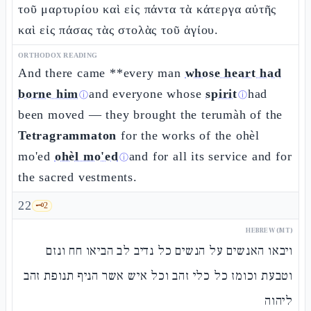
τοῦ μαρτυρίου καὶ εἰς πάντα τὰ κάτεργα αὐτῆς
καὶ εἰς πάσας τὰς στολὰς τοῦ ἁγίου.
ORTHODOX READING
And there came **every man
whose heart had
borne him
and everyone whose
spirit
had
ⓘ
ⓘ
been moved — they brought the terumàh of the
Tetragrammaton
for the works of the ohèl
mo'ed
ohèl mo'ed
and for all its service and for
ⓘ
the sacred vestments.
22
🗝️
2
HEBREW (MT)
ויבאו האנשים על הנשים כל נדיב לב הביאו חח ונזם
וטבעת וכומז כל כלי זהב וכל איש אשר הניף תנופת זהב
ליהוה