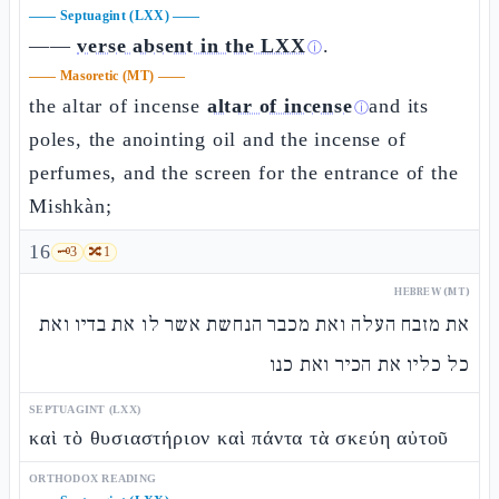
——
Septuagint (LXX)
——
——
verse absent in the LXX
.
ⓘ
——
Masoretic (MT)
——
the altar of incense
altar of incense
and its
ⓘ
poles, the anointing oil and the incense of
perfumes, and the screen for the entrance of the
Mishkàn;
16
🗝️
3
🔀
1
HEBREW (MT)
את מזבח העלה ואת מכבר הנחשת אשר לו את בדיו ואת
כל כליו את הכיר ואת כנו
SEPTUAGINT (LXX)
καὶ τὸ θυσιαστήριον καὶ πάντα τὰ σκεύη αὐτοῦ
ORTHODOX READING