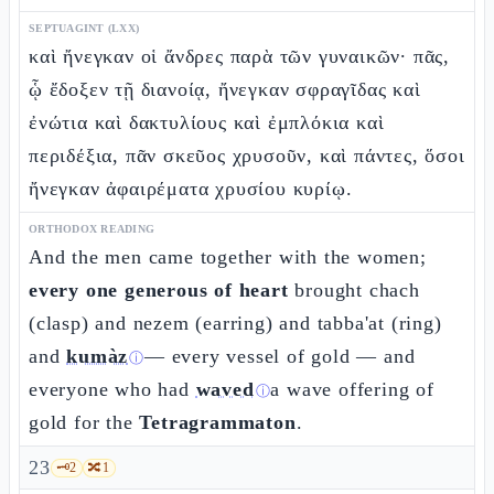
SEPTUAGINT (LXX)
καὶ ἤνεγκαν οἱ ἄνδρες παρὰ τῶν γυναικῶν· πᾶς,
ᾧ ἔδοξεν τῇ διανοίᾳ, ἤνεγκαν σφραγῖδας καὶ
ἐνώτια καὶ δακτυλίους καὶ ἐμπλόκια καὶ
περιδέξια, πᾶν σκεῦος χρυσοῦν, καὶ πάντες, ὅσοι
ἤνεγκαν ἀφαιρέματα χρυσίου κυρίῳ.
ORTHODOX READING
And the men came together with the women;
every one generous of heart
brought chach
(clasp) and nezem (earring) and tabba'at (ring)
and
kumàz
— every vessel of gold — and
ⓘ
everyone who had
waved
a wave offering of
ⓘ
gold for the
Tetragrammaton
.
23
🗝️
2
🔀
1