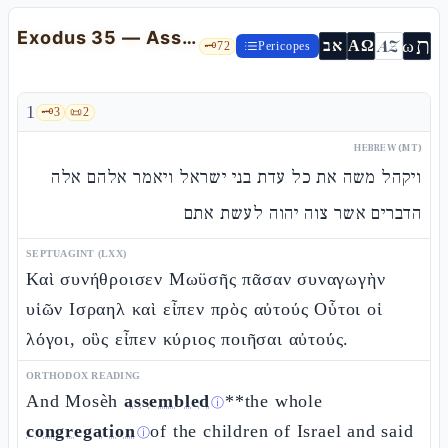
Exodus 35 — Assembly of the people: the rest and the offerings for the Mishkan
ת
AZ
ω
אב
ΑΩ
🗝️
72
Pericopes
1
🗝️
3
📜
2
HEBREW (MT)
ויקהל משה את כל עדת בני ישראל ויאמר אלהם אלה
הדברים אשר צוה יהוה לעשת אתם
SEPTUAGINT (LXX)
Καὶ συνήθροισεν Μωϋσῆς πᾶσαν συναγωγὴν
υἱῶν Ισραηλ καὶ εἶπεν πρὸς αὐτούς Οὗτοι οἱ
λόγοι, οὓς εἶπεν κύριος ποιῆσαι αὐτούς.
ORTHODOX READING
And Mosèh
assembled
**the whole
ⓘ
congregation
of the children of Israel and said
ⓘ