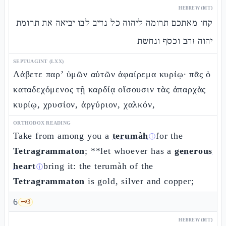
HEBREW (MT)
קחו מאתכם תרומה ליהוה כל נדיב לבו יביאה את תרומת
יהוה זהב וכסף ונחשת
SEPTUAGINT (LXX)
Λάβετε παρ’ ὑμῶν αὐτῶν ἀφαίρεμα κυρίῳ· πᾶς ὁ
καταδεχόμενος τῇ καρδίᾳ οἴσουσιν τὰς ἀπαρχὰς
κυρίῳ, χρυσίον, ἀργύριον, χαλκόν,
ORTHODOX READING
Take from among you a
terumàh
for the
ⓘ
Tetragrammaton
; **let whoever has a
generous
heart
bring it: the terumàh of the
ⓘ
Tetragrammaton
is gold, silver and copper;
6
🗝️
3
HEBREW (MT)