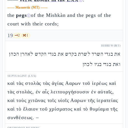
ⓘ
——
Masoretic (MT)
——
the
pegs
of the Mishkàn and the pegs of the
ⓘ
court with their cords;
19
🗝️
2
🔀
1
HEBREW (MT)
את בגדי השרד לשרת בקדש את בגדי הקדש לאהרן הכהן
ואת בגדי בניו לכהן
SEPTUAGINT (LXX)
καὶ τὰς στολὰς τὰς ἁγίας Ααρων τοῦ ἱερέως καὶ
τὰς στολάς, ἐν αἷς λειτουργήσουσιν ἐν αὐταῖς,
καὶ τοὺς χιτῶνας τοῖς υἱοῖς Ααρων τῆς ἱερατείας
καὶ τὸ ἔλαιον τοῦ χρίσματος καὶ τὸ θυμίαμα τῆς
συνθέσεως. –
ORTHODOX READING