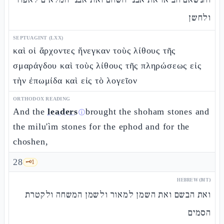
ולחשן
SEPTUAGINT (LXX)
καὶ οἱ ἄρχοντες ἤνεγκαν τοὺς λίθους τῆς
σμαράγδου καὶ τοὺς λίθους τῆς πληρώσεως εἰς
τὴν ἐπωμίδα καὶ εἰς τὸ λογεῖον
ORTHODOX READING
And the
leaders
brought the shoham stones and
ⓘ
the milu'ìm stones for the ephod and for the
choshen,
28
🗝️
1
HEBREW (MT)
ואת הבשם ואת השמן למאור ולשמן המשחה ולקטרת
הסמים