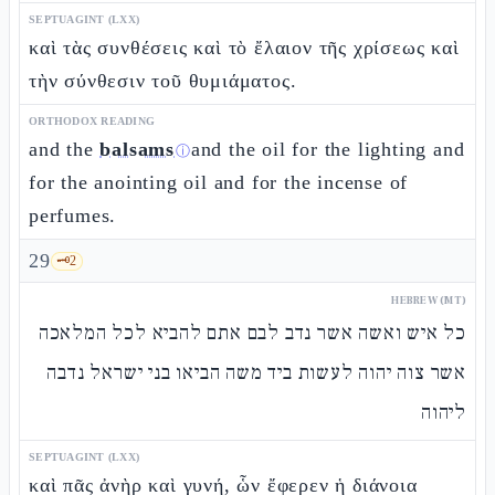
SEPTUAGINT (LXX)
καὶ τὰς συνθέσεις καὶ τὸ ἔλαιον τῆς χρίσεως καὶ
τὴν σύνθεσιν τοῦ θυμιάματος.
ORTHODOX READING
and the
balsams
and the oil for the lighting and
ⓘ
for the anointing oil and for the incense of
perfumes.
29
🗝️
2
HEBREW (MT)
כל איש ואשה אשר נדב לבם אתם להביא לכל המלאכה
אשר צוה יהוה לעשות ביד משה הביאו בני ישראל נדבה
ליהוה
SEPTUAGINT (LXX)
καὶ πᾶς ἀνὴρ καὶ γυνή, ὧν ἔφερεν ἡ διάνοια