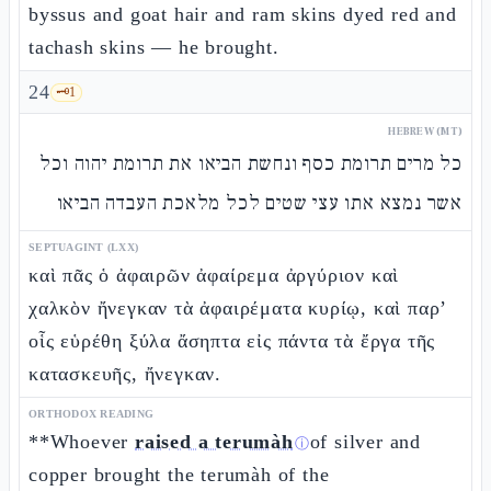
byssus and goat hair and ram skins dyed red and
tachash skins — he brought.
24
🗝️
1
HEBREW (MT)
כל מרים תרומת כסף ונחשת הביאו את תרומת יהוה וכל
אשר נמצא אתו עצי שטים לכל מלאכת העבדה הביאו
SEPTUAGINT (LXX)
καὶ πᾶς ὁ ἀφαιρῶν ἀφαίρεμα ἀργύριον καὶ
χαλκὸν ἤνεγκαν τὰ ἀφαιρέματα κυρίῳ, καὶ παρ’
οἷς εὑρέθη ξύλα ἄσηπτα εἰς πάντα τὰ ἔργα τῆς
κατασκευῆς, ἤνεγκαν.
ORTHODOX READING
**Whoever
raised a terumàh
of silver and
ⓘ
copper brought the terumàh of the