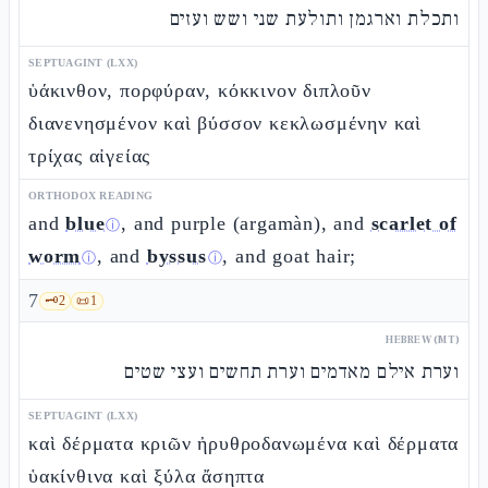
ותכלת וארגמן ותולעת שני ושש ועזים
SEPTUAGINT (LXX)
ὑάκινθον, πορφύραν, κόκκινον διπλοῦν
διανενησμένον καὶ βύσσον κεκλωσμένην καὶ
τρίχας αἰγείας
ORTHODOX READING
and
blue
, and purple (argamàn), and
scarlet of
ⓘ
worm
, and
byssus
, and goat hair;
ⓘ
ⓘ
7
🗝️
2
📜
1
HEBREW (MT)
וערת אילם מאדמים וערת תחשים ועצי שטים
SEPTUAGINT (LXX)
καὶ δέρματα κριῶν ἠρυθροδανωμένα καὶ δέρματα
ὑακίνθινα καὶ ξύλα ἄσηπτα