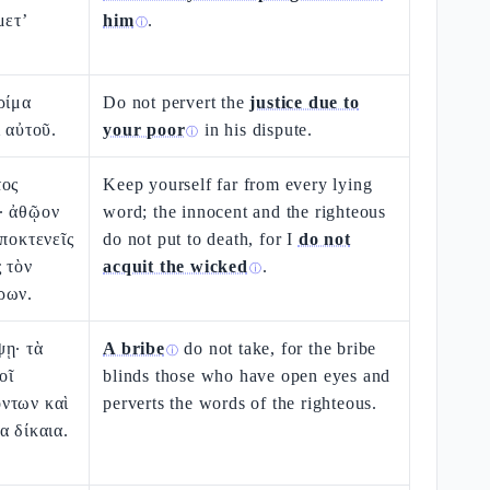
μετ’
him
.
ⓘ
ρίμα
Do not pervert the
justice due to
ι αὐτοῦ.
your poor
in his dispute.
ⓘ
τος
Keep yourself far from every lying
· ἀθῷον
word; the innocent and the righteous
ἀποκτενεῖς
do not put to death, for I
do not
ς τὸν
acquit the wicked
.
ⓘ
ρων.
ψῃ· τὰ
A bribe
do not take, for the bribe
ⓘ
οῖ
blinds those who have open eyes and
ντων καὶ
perverts the words of the righteous.
α δίκαια.