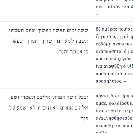
σου καὶ τὸν ἐλαι
–
ἓξ ἡμέρας ποιήσε
ששת ימים תעשה מעשיך וביום השביעי
ἔργα σου, τῇ δὲ 
תשבת למען ינוח שורך וחמרך וינפש
ἑβδόμῃ ἀνάπαυσις
בן אמתך והגר
ἀναπαύσηται ὁ β
καὶ τὸ ὑποζύγιόν 
ἵνα ἀναψύξῃ ὁ υἱ
παιδίσκης σου κα
προσήλυτος. –
πάντα, ὅσα εἴρηκ
ובכל אשר אמרתי אליכם תשמרו ושם
ὑμᾶς, φυλάξασθε
אלהים אחרים לא תזכירו לא ישמע על
ὄνομα θεῶν ἑτέρ
פיך
ἀναμνησθήσεσθε,
ἀκουσθῇ ἐκ τοῦ 
ὑμῶν.