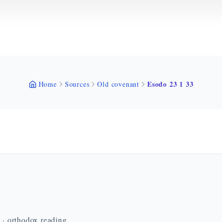
Esodo 23 1 33
Home
Sources
Old covenant
n · orthodox reading