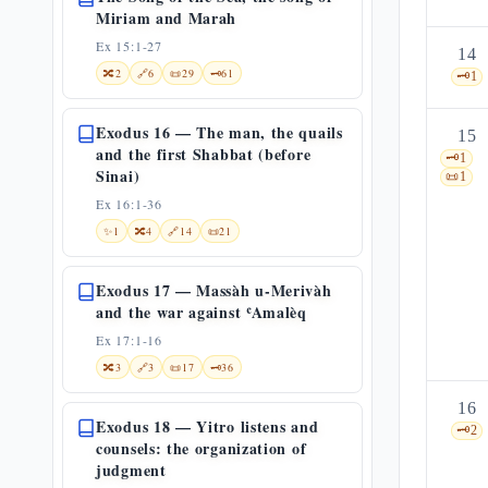
Miriam and Marah
Ex 15:1-27
14
🔀
2
🔗
6
📜
29
🗝️
61
🗝️
1
Exodus 16 — The man, the quails
15
and the first Shabbat (before
🗝️
1
Sinai)
📜
1
Ex 16:1-36
✨
1
🔀
4
🔗
14
📜
21
Exodus 17 — Massàh u-Merivàh
and the war against ʿAmalèq
Ex 17:1-16
🔀
3
🔗
3
📜
17
🗝️
36
16
Exodus 18 — Yitro listens and
🗝️
2
counsels: the organization of
judgment