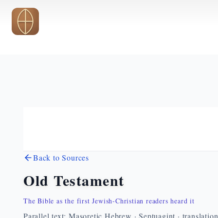
Skip to main content
Back to Sources
Old Testament
The Bible as the first Jewish-Christian readers heard it
Parallel text: Masoretic Hebrew · Septuagint · translatio