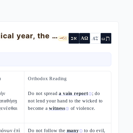
The Covenant Code: justice, the sabbatical year, the guiding angel — Ex 23:1-33
ת
AZ
ω
אב
ΑΩ
🗝️
51
)
Orthodox Reading
οὴν
Do not spread
a vain report
; do
ⓘ
καταθήσῃ
not lend your hand to the wicked to
γενέσθαι
become a
witness
of violence.
ⓘ
ιόνων ἐπὶ
Do not follow the
many
to do evil,
ⓘ