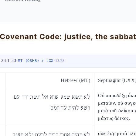
 23,1-33
·
·
MT (OSHB) + LXX
13
/
23
Hebrew (MT)
Septuagint (LXX
Οὐ παραδέξῃ ἀκ
לא תשא שמע שוא אל תשת ידך עם
ματαίαν. οὐ συγ
רשע להית עד חמס
μετὰ τοῦ ἀδίκου 
μάρτυς ἄδικος.
οὐκ ἔσῃ μετὰ πλε
לא תהיה אחרי רבים לרעת ולא תענה