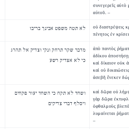
συνεγερεῖς αὐτὸ 
αὐτοῦ. –
οὐ διαστρέψεις κ
לא תטה משפט אבינך בריבו
πένητος ἐν κρίσε
ἀπὸ παντὸς ῥήμα
מדבר שקר תרחק ונקי וצדיק אל תהרג
ἀδίκου ἀποστήσῃ
כי לא אצדיק רשע
καὶ δίκαιον οὐκ 
καὶ οὐ δικαιώσει
ἀσεβῆ ἕνεκεν δώ
καὶ δῶρα οὐ λήμ
ושחד לא תקח כי השחד יעור פקחים
γὰρ δῶρα ἐκτυφλ
ויסלף דברי צדיקים
ὀφθαλμοὺς βλεπό
λυμαίνεται ῥήματ
–