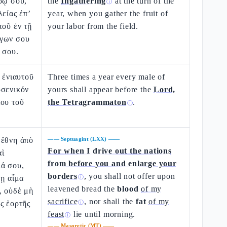
ρῷ σου,
the
Ingathering
at the turn of the
ⓘ
λείας ἐπ’
year, when you gather the fruit of
τοῦ ἐν τῇ
your labor from the field.
γων σου
 σου.
ῦ ἐνιαυτοῦ
Three times a year every male of
ρσενικόν
yours shall appear before the
Lord,
ίου τοῦ
the Tetragrammaton
.
ⓘ
 ἔθνη ἀπὸ
——
Septuagint (LXX)
——
For when I drive out the nations
αὶ
from before you and enlarge your
ιά σου,
borders
, you shall not offer upon
μῃ αἷμα
ⓘ
leavened bread the
blood
of my
, οὐδὲ μὴ
sacrifice
, nor shall the
fat
of my
ς ἑορτῆς
ⓘ
feast
lie until morning.
ⓘ
——
Masoretic (MT)
——