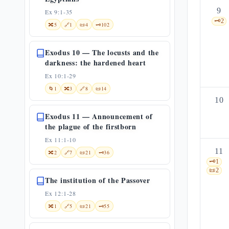
9
Ex 9:1-35
🗝️
2
🔀
5
🔗
1
📜
4
🗝️
102
Exodus 10 — The locusts and the
darkness: the hardened heart
Ex 10:1-29
🌀
1
🔀
3
🔗
8
📜
14
10
Exodus 11 — Announcement of
the plague of the firstborn
Ex 11:1-10
11
🔀
2
🔗
7
📜
21
🗝️
36
🗝️
1
📜
2
The institution of the Passover
Ex 12:1-28
🔀
1
🔗
5
📜
21
🗝️
55