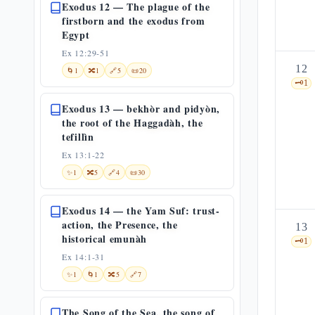
Exodus 12 — The plague of the
firstborn and the exodus from
Egypt
Ex 12:29-51
12
🌀
1
🔀
1
🔗
5
📜
20
🗝️
1
Exodus 13 — bekhòr and pidyòn,
the root of the Haggadàh, the
tefillìn
Ex 13:1-22
✨
1
🔀
5
🔗
4
📜
30
Exodus 14 — the Yam Suf: trust-
action, the Presence, the
13
historical emunàh
🗝️
1
Ex 14:1-31
✨
1
🌀
1
🔀
5
🔗
7
The Song of the Sea, the song of