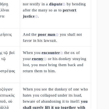
εθήσῃ
nor testify in a
dispute
by bending
ⓘ
λῖναι
after the many so as to
pervert
στε
justice
.
ⓘ
λεήσεις
And the
poor man
you shall not
ⓘ
favor in his lawsuit.
ς τῷ βοὶ
When you
encounter
the ox of
ⓘ
ἢ τῷ
your
enemy
or his donkey straying
ⓘ
lost, you must bring them back and
οστρέψας
return them to him.
ποζύγιον
When you see the donkey of one who
πεπτωκὸς
hates you collapsed under its load,
τοῦ, οὐ
beware of abandoning it to itself:
you
 ἀλλὰ
shall surely lift it up together with