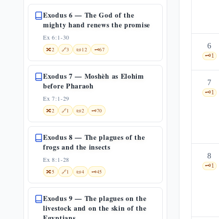
Exodus 6 — The God of the
mighty hand renews the promise
Ex 6:1-30
6
🔀
2
🔗
3
📜
12
🗝️
67
🗝️
1
Exodus 7 — Moshèh as Elohim
7
before Pharaoh
🗝️
1
Ex 7:1-29
🔀
2
🔗
1
📜
2
🗝️
70
Exodus 8 — The plagues of the
frogs and the insects
8
Ex 8:1-28
🗝️
1
🔀
5
🔗
1
📜
4
🗝️
45
Exodus 9 — The plagues on the
livestock and on the skin of the
Egyptians