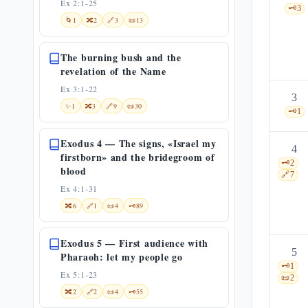
Ex 2:1-25
🗝️
3
🌀
1
🔀
2
🔗
3
📜
13
The burning bush and the
revelation of the Name
Ex 3:1-22
3
✨
1
🔀
3
🔗
9
📜
30
🗝️
1
Exodus 4 — The signs, «Israel my
4
firstborn» and the bridegroom of
🗝️
2
blood
🔗
7
Ex 4:1-31
🔀
6
🔗
1
📜
4
🗝️
89
Exodus 5 — First audience with
5
Pharaoh: let my people go
🗝️
1
Ex 5:1-23
📜
2
🔀
2
🔗
2
📜
4
🗝️
55