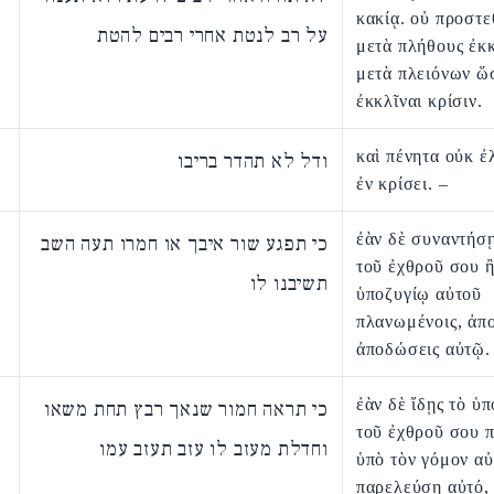
κακίᾳ. οὐ προστ
על רב לנטת אחרי רבים להטת
μετὰ πλήθους ἐκκ
μετὰ πλειόνων ὥ
ἐκκλῖναι κρίσιν.
καὶ πένητα οὐκ ἐ
ודל לא תהדר בריבו
ἐν κρίσει. –
ἐὰν δὲ συναντήσῃ
כי תפגע שור איבך או חמרו תעה השב
τοῦ ἐχθροῦ σου 
תשיבנו לו
ὑποζυγίῳ αὐτοῦ
πλανωμένοις, ἀπ
ἀποδώσεις αὐτῷ.
ἐὰν δὲ ἴδῃς τὸ ὑ
כי תראה חמור שנאך רבץ תחת משאו
τοῦ ἐχθροῦ σου 
וחדלת מעזב לו עזב תעזב עמו
ὑπὸ τὸν γόμον αὐ
παρελεύσῃ αὐτό,