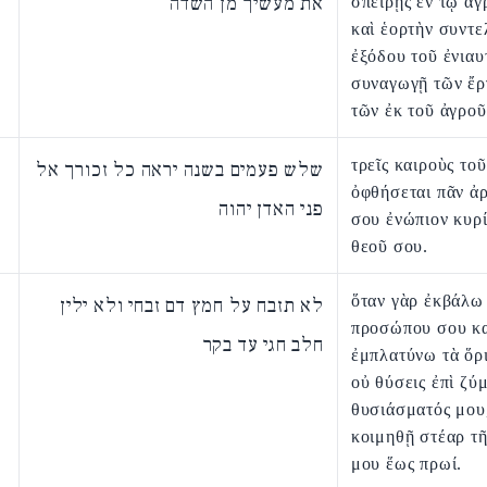
את מעשיך מן השדה
σπείρῃς ἐν τῷ ἀγ
καὶ ἑορτὴν συντε
ἐξόδου τοῦ ἐνιαυ
συναγωγῇ τῶν ἔρ
τῶν ἐκ τοῦ ἀγροῦ
τρεῖς καιροὺς το
שלש פעמים בשנה יראה כל זכורך אל
ὀφθήσεται πᾶν ἀ
פני האדן יהוה
σου ἐνώπιον κυρ
θεοῦ σου.
ὅταν γὰρ ἐκβάλω
לא תזבח על חמץ דם זבחי ולא ילין
προσώπου σου κ
חלב חגי עד בקר
ἐμπλατύνω τὰ ὅρ
οὐ θύσεις ἐπὶ ζύ
θυσιάσματός μου
κοιμηθῇ στέαρ τῆ
μου ἕως πρωί.