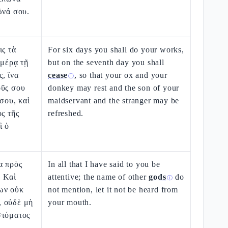
ῶνά σου.
ις τὰ
For six days you shall do your works,
ἡμέρᾳ τῇ
but on the seventh day you shall
, ἵνα
cease
, so that your ox and your
ⓘ
οῦς σου
donkey may rest and the son of your
σου, καὶ
maidservant and the stranger may be
ὸς τῆς
refreshed.
ὶ ὁ
α πρὸς
In all that I have said to you be
. Καὶ
attentive; the name of other
gods
do
ⓘ
ων οὐκ
not mention, let it not be heard from
 οὐδὲ μὴ
your mouth.
στόματος