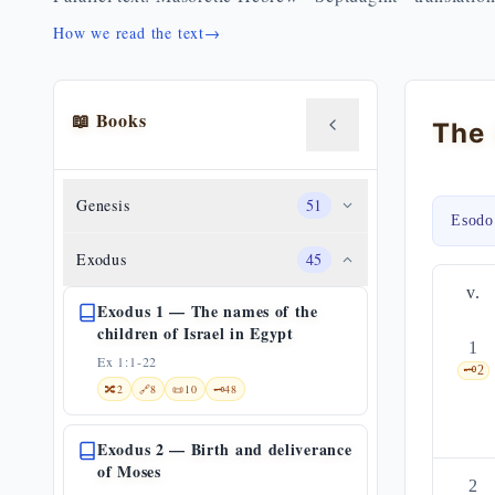
How we read the text
→
📖 Books
Genesis
51
Esodo
Exodus
45
v.
Exodus 1 — The names of the
children of Israel in Egypt
1
Ex 1:1-22
🗝️
2
🔀
2
🔗
8
📜
10
🗝️
48
Exodus 2 — Birth and deliverance
of Moses
2