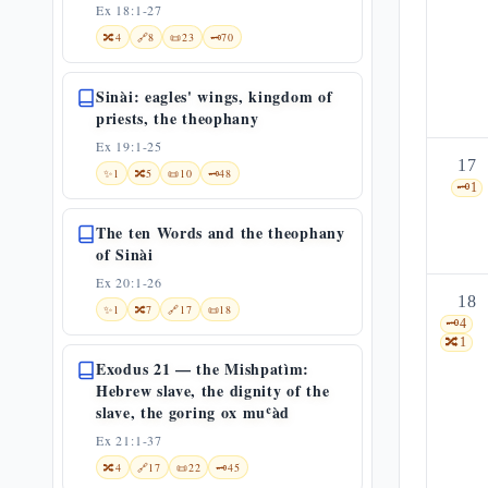
Ex 18:1-27
🔀
4
🔗
8
📜
23
🗝️
70
Sinài: eagles' wings, kingdom of
priests, the theophany
Ex 19:1-25
17
✨
1
🔀
5
📜
10
🗝️
48
🗝️
1
The ten Words and the theophany
of Sinài
Ex 20:1-26
18
✨
1
🔀
7
🔗
17
📜
18
🗝️
4
🔀
1
Exodus 21 — the Mishpatìm:
Hebrew slave, the dignity of the
slave, the goring ox muʿàd
Ex 21:1-37
🔀
4
🔗
17
📜
22
🗝️
45