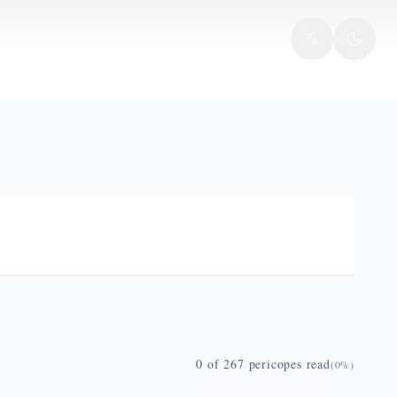
0
of
267
pericopes read
(
0
%)