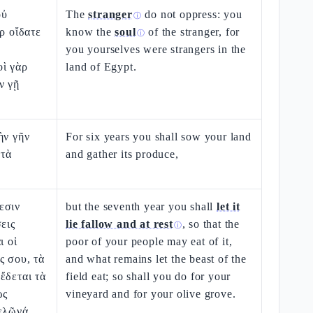
οὐ
The
stranger
do not oppress: you
ⓘ
ρ οἴδατε
know the
soul
of the stranger, for
ⓘ
you yourselves were strangers in the
οὶ γὰρ
land of Egypt.
ν γῇ
ὴν γῆν
For six years you shall sow your land
 τὰ
and gather its produce,
εσιν
but the seventh year you shall
let it
εις
lie fallow and at rest
, so that the
ⓘ
ι οἱ
poor of your people may eat of it,
ς σου, τὰ
and what remains let the beast of the
ἔδεται τὰ
field eat; so shall you do for your
ως
vineyard and for your olive grove.
πελῶνά