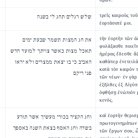
τρεῖς καιροὺς το
שלש רגלים תחג לי בשנה
ἑορτάσατέ μοι.
τὴν ἑορτὴν τῶν 
את חג המצות תשמר שבעת ימים
φυλάξασθε ποιεῖν
תאכל מצות כאשר צויתך למועד חדש
ἡμέρας ἔδεσθε ἄ
האביב כי בו יצאת ממצרים ולא יראו
καθάπερ ἐνετειλά
κατὰ τὸν καιρὸν 
פני ריקם
τῶν νέων· ἐν γὰρ
ἐξῆλθες ἐξ Αἰγύπ
ὀφθήσῃ ἐνώπιόν 
κενός.
καὶ ἑορτὴν θερισ
וחג הקציר בכורי מעשיך אשר תזרע
πρωτογενημάτων 
בשדה וחג האסף בצאת השנה באספך
τῶν ἔργων σου, 