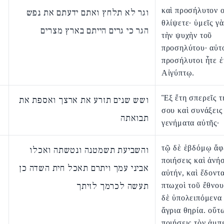
καὶ προσήλυτον 
וגר לא תלחץ ואתם ידעתם את נפש
θλίψετε· ὑμεῖς γὰ
הגר כי גרים הייתם בארץ מצרים
τὴν ψυχὴν τοῦ
προσηλύτου· αὐτ
προσήλυτοι ἦτε ἐ
Αἰγύπτῳ.
Ἓξ ἔτη σπερεῖς τ
ושש שנים תזרע את ארצך ואספת את
σου καὶ συνάξεις
תבואתה
γενήματα αὐτῆς·
τῷ δὲ ἑβδόμῳ ἄφ
והשביעת תשמטנה ונטשתה ואכלו
ποιήσεις καὶ ἀνήσ
אביני עמך ויתרם תאכל חית השדה כן
αὐτήν, καὶ ἔδοντα
תעשה לכרמך לזיתך
πτωχοὶ τοῦ ἔθνου
δὲ ὑπολειπόμενα 
ἄγρια θηρία. οὕτ
ποιήσεις τὸν ἀμ