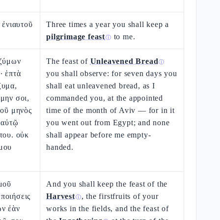
ῦ ἐνιαυτοῦ
Three times a year you shall keep a
pilgrimage feast
to me.
ⓘ
ἀζύμων
The feast of
Unleavened Bread
ⓘ
· ἑπτὰ
you shall observe: for seven days you
ζυμα,
shall eat unleavened bread, as I
μην σοι,
commanded you, at the appointed
τοῦ μηνὸς
time of the month of Aviv — for in it
 αὐτῷ
you went out from Egypt; and none
του. οὐκ
shall appear before me empty-
μου
handed.
μοῦ
And you shall keep the feast of the
ποιήσεις
Harvest
, the firstfruits of your
ⓘ
ὧν ἐὰν
works in the fields, and the feast of