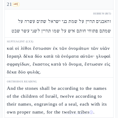
21
🗝️
1
HEBREW (MT)
והאבנים תהיין על שמת בני ישראל שתים עשרה על
שמתם פתוחי חותם איש על שמו תהיין לשני עשר שבט
SEPTUAGINT (LXX)
καὶ οἱ λίθοι ἔστωσαν ἐκ τῶν ὀνομάτων τῶν υἱῶν
Ισραηλ δέκα δύο κατὰ τὰ ὀνόματα αὐτῶν· γλυφαὶ
σφραγίδων, ἕκαστος κατὰ τὸ ὄνομα, ἔστωσαν εἰς
δέκα δύο φυλάς.
ORTHODOX READING
And the stones shall be according to the names
of the children of Israèl, twelve according to
their names, engravings of a seal, each with its
own proper name, for the
twelve tribes
.
ⓘ