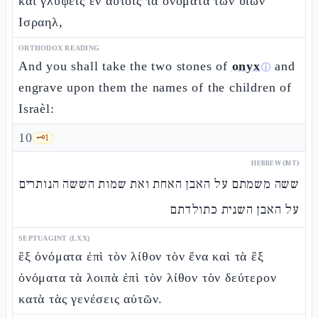
καὶ γλύψεις ἐν αὐτοῖς τὰ ὀνόματα τῶν υἱῶν
Ισραηλ,
ORTHODOX READING
And you shall take the two stones of
onyx
and
ⓘ
engrave upon them the names of the children of
Israèl:
10
🗝️
1
HEBREW (MT)
ששה משמתם על האבן האחת ואת שמות הששה הנותרים
על האבן השנית כתולדתם
SEPTUAGINT (LXX)
ἓξ ὀνόματα ἐπὶ τὸν λίθον τὸν ἕνα καὶ τὰ ἓξ
ὀνόματα τὰ λοιπὰ ἐπὶ τὸν λίθον τὸν δεύτερον
κατὰ τὰς γενέσεις αὐτῶν.