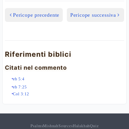
Pericope precedente
Pericope successiva
Riferimenti biblici
Citati nel commento
eb 5:4
eb 7:25
Col 3:12
Psalms
Mishnah
Sources
Halakhah
Quiz