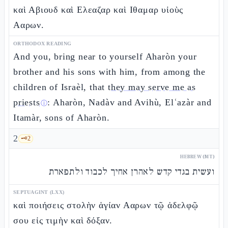
καὶ Αβιουδ καὶ Ελεαζαρ καὶ Ιθαμαρ υἱοὺς
Ααρων.
ORTHODOX READING
And you, bring near to yourself Aharòn your
brother and his sons with him, from among the
children of Israèl, that
they may serve me as
priests
: Aharòn, Nadàv and Avihù, Elʿazàr and
ⓘ
Itamàr, sons of Aharòn.
2
🗝️
2
HEBREW (MT)
ועשית בגדי קדש לאהרן אחיך לכבוד ולתפארת
SEPTUAGINT (LXX)
καὶ ποιήσεις στολὴν ἁγίαν Ααρων τῷ ἀδελφῷ
σου εἰς τιμὴν καὶ δόξαν.