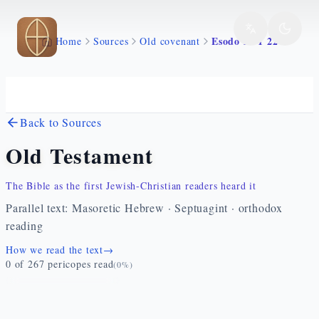
Skip to main content
Esodo 28 1 22
Home
Sources
Old covenant
Back to Sources
Old Testament
The Bible as the first Jewish-Christian readers heard it
Parallel text: Masoretic Hebrew · Septuagint · orthodox
reading
How we read the text
→
0
of
267
pericopes read
(
0
%)