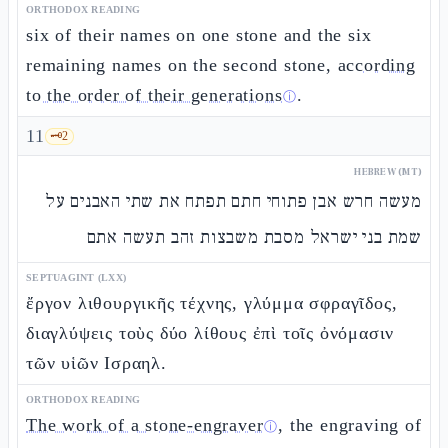
ORTHODOX READING
six of their names on one stone and the six
remaining names on the second stone,
according
to the order of their generations
.
ⓘ
11
🗝️
2
HEBREW (MT)
מעשה חרש אבן פתוחי חתם תפתח את שתי האבנים על
שמת בני ישראל מסבת משבצות זהב תעשה אתם
SEPTUAGINT (LXX)
ἔργον λιθουργικῆς τέχνης, γλύμμα σφραγῖδος,
διαγλύψεις τοὺς δύο λίθους ἐπὶ τοῖς ὀνόμασιν
τῶν υἱῶν Ισραηλ.
ORTHODOX READING
The work of a stone-engraver
, the engraving of
ⓘ