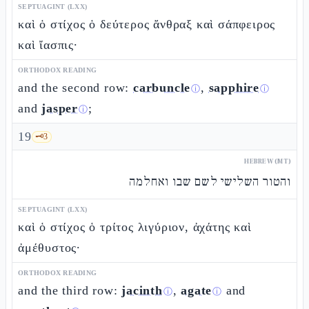
SEPTUAGINT (LXX)
καὶ ὁ στίχος ὁ δεύτερος ἄνθραξ καὶ σάπφειρος
καὶ ἴασπις·
ORTHODOX READING
and the second row:
carbuncle
,
sapphire
ⓘ
ⓘ
and
jasper
;
ⓘ
19
🗝️
3
HEBREW (MT)
והטור השלישי לשם שבו ואחלמה
SEPTUAGINT (LXX)
καὶ ὁ στίχος ὁ τρίτος λιγύριον, ἀχάτης καὶ
ἀμέθυστος·
ORTHODOX READING
and the third row:
jacinth
,
agate
and
ⓘ
ⓘ