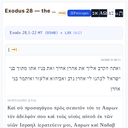
Exodus 28 — the bigdè ha-qòdesh: the high priest as representative
ת
AZ
ω
אב
ΑΩ
🗝️
46
Pericopes
Esodo 28,1-22
·
·
MT (OSHB) + LXX
16
/
23
1
🗝️
1
HEBREW (MT)
ואתה הקרב אליך את אהרן אחיך ואת בניו אתו מתוך בני
ישראל לכהנו לי אהרן נדב ואביהוא אלעזר ואיתמר בני
אהרן
SEPTUAGINT (LXX)
Καὶ σὺ προσαγάγου πρὸς σεαυτὸν τόν τε Ααρων
τὸν ἀδελφόν σου καὶ τοὺς υἱοὺς αὐτοῦ ἐκ τῶν
υἱῶν Ισραηλ ἱερατεύειν μοι, Ααρων καὶ Ναδαβ