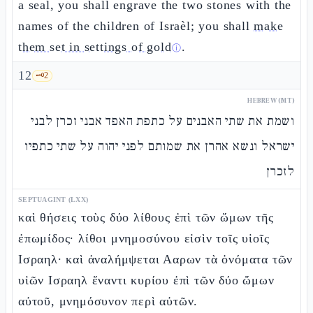
a seal, you shall engrave the two stones with the
names of the children of Israèl; you shall
make
them set in settings of gold
.
ⓘ
12
🗝️
2
HEBREW (MT)
ושמת את שתי האבנים על כתפת האפד אבני זכרן לבני
ישראל ונשא אהרן את שמותם לפני יהוה על שתי כתפיו
לזכרן
SEPTUAGINT (LXX)
καὶ θήσεις τοὺς δύο λίθους ἐπὶ τῶν ὤμων τῆς
ἐπωμίδος· λίθοι μνημοσύνου εἰσὶν τοῖς υἱοῖς
Ισραηλ· καὶ ἀναλήμψεται Ααρων τὰ ὀνόματα τῶν
υἱῶν Ισραηλ ἔναντι κυρίου ἐπὶ τῶν δύο ὤμων
αὐτοῦ, μνημόσυνον περὶ αὐτῶν.