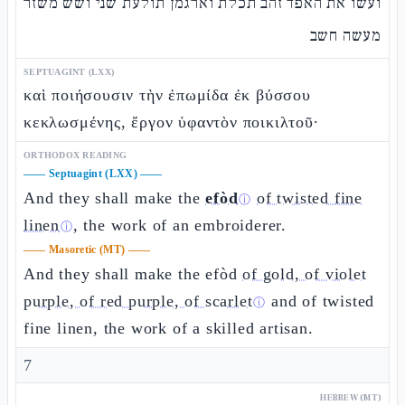
ועשו את האפד זהב תכלת וארגמן תולעת שני ושש משזר
מעשה חשב
SEPTUAGINT (LXX)
καὶ ποιήσουσιν τὴν ἐπωμίδα ἐκ βύσσου
κεκλωσμένης, ἔργον ὑφαντὸν ποικιλτοῦ·
ORTHODOX READING
——
Septuagint (LXX)
——
And they shall make the
efòd
of twisted fine
ⓘ
linen
, the work of an embroiderer.
ⓘ
——
Masoretic (MT)
——
And they shall make the efòd
of gold, of violet
purple, of red purple, of scarlet
and of twisted
ⓘ
fine linen, the work of a skilled artisan.
7
HEBREW (MT)