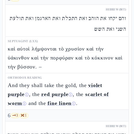
HEBREW (MT)
והם יקחו את הזהב ואת התכלת ואת הארגמן ואת תולעת
השני ואת השש
SEPTUAGINT (LXX)
καὶ αὐτοὶ λήμψονται τὸ χρυσίον καὶ τὴν
ὑάκινθον καὶ τὴν πορφύραν καὶ τὸ κόκκινον καὶ
τὴν βύσσον. –
ORTHODOX READING
And they shall take the gold, the
violet
purple
, the
red purple
, the
scarlet of
ⓘ
ⓘ
worm
and the
fine linen
.
ⓘ
ⓘ
6
🗝️
3
🔀
1
HEBREW (MT)