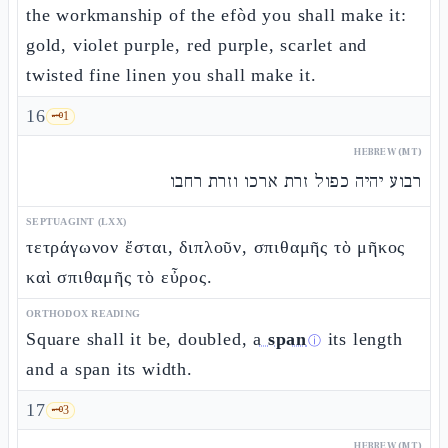
the workmanship of the efòd you shall make it:
gold, violet purple, red purple, scarlet and
twisted fine linen you shall make it.
16
🗝️
1
HEBREW (MT)
רבוע יהיה כפול זרת ארכו וזרת רחבו
SEPTUAGINT (LXX)
τετράγωνον ἔσται, διπλοῦν, σπιθαμῆς τὸ μῆκος
καὶ σπιθαμῆς τὸ εὖρος.
ORTHODOX READING
Square shall it be, doubled,
a
span
its length
ⓘ
and a span its width.
17
🗝️
3
HEBREW (MT)