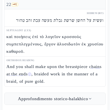
22
🗝️
1
HEBREW (MT)
ועשית על החשן שרשת גבלת מעשה עבת זהב טהור
SEPTUAGINT (LXX)
καὶ ποιήσεις ἐπὶ τὸ λογεῖον κροσσοὺς
συμπεπλεγμένους, ἔργον ἁλυσιδωτὸν ἐκ χρυσίου
καθαροῦ.
ORTHODOX READING
And you shall make upon the breastpiece
chains
at the ends
, braided work in the manner of a
ⓘ
braid, of pure gold.
Approfondimento storico-halakhico