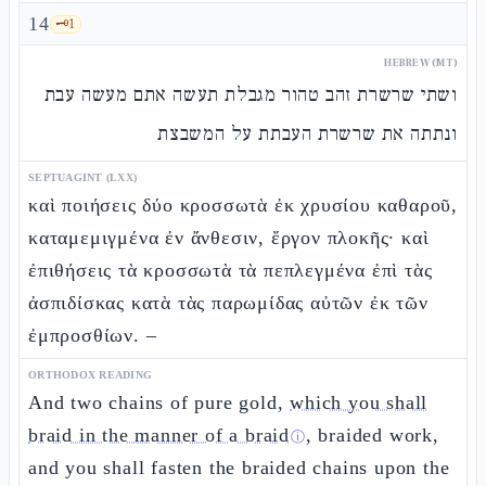
14
🗝️
1
HEBREW (MT)
ושתי שרשרת זהב טהור מגבלת תעשה אתם מעשה עבת
ונתתה את שרשרת העבתת על המשבצת
SEPTUAGINT (LXX)
καὶ ποιήσεις δύο κροσσωτὰ ἐκ χρυσίου καθαροῦ,
καταμεμιγμένα ἐν ἄνθεσιν, ἔργον πλοκῆς· καὶ
ἐπιθήσεις τὰ κροσσωτὰ τὰ πεπλεγμένα ἐπὶ τὰς
ἀσπιδίσκας κατὰ τὰς παρωμίδας αὐτῶν ἐκ τῶν
ἐμπροσθίων. –
ORTHODOX READING
And two chains of pure gold,
which you shall
braid in the manner of a braid
, braided work,
ⓘ
and you shall fasten the braided chains upon the