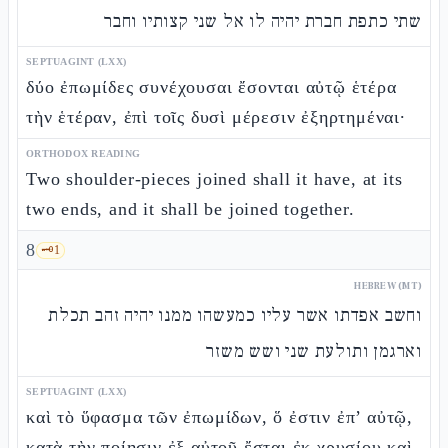
שתי כתפת חברת יהיה לו אל שני קצותיו וחבר
SEPTUAGINT (LXX)
δύο ἐπωμίδες συνέχουσαι ἔσονται αὐτῷ ἑτέρα
τὴν ἑτέραν, ἐπὶ τοῖς δυσὶ μέρεσιν ἐξηρτημέναι·
ORTHODOX READING
Two shoulder-pieces joined shall it have, at its
two ends, and it shall be joined together.
8
🗝️
1
HEBREW (MT)
וחשב אפדתו אשר עליו כמעשהו ממנו יהיה זהב תכלת
וארגמן ותולעת שני ושש משזר
SEPTUAGINT (LXX)
καὶ τὸ ὕφασμα τῶν ἐπωμίδων, ὅ ἐστιν ἐπ’ αὐτῷ,
κατὰ τὴν ποίησιν ἐξ αὐτοῦ ἔσται ἐκ χρυσίου καὶ