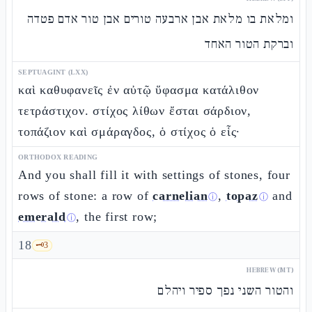
ומלאת בו מלאת אבן ארבעה טורים אבן טור אדם פטדה
וברקת הטור האחד
SEPTUAGINT (LXX)
καὶ καθυφανεῖς ἐν αὐτῷ ὕφασμα κατάλιθον
τετράστιχον. στίχος λίθων ἔσται σάρδιον,
τοπάζιον καὶ σμάραγδος, ὁ στίχος ὁ εἷς·
ORTHODOX READING
And you shall fill it with settings of stones, four
rows of stone: a row of
carnelian
,
topaz
and
ⓘ
ⓘ
emerald
, the first row;
ⓘ
18
🗝️
3
HEBREW (MT)
והטור השני נפך ספיר ויהלם