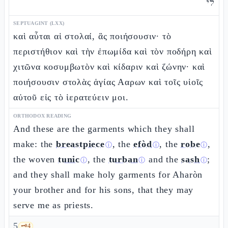
לי
SEPTUAGINT (LXX)
καὶ αὗται αἱ στολαί, ἃς ποιήσουσιν· τὸ
περιστήθιον καὶ τὴν ἐπωμίδα καὶ τὸν ποδήρη καὶ
χιτῶνα κοσυμβωτὸν καὶ κίδαριν καὶ ζώνην· καὶ
ποιήσουσιν στολὰς ἁγίας Ααρων καὶ τοῖς υἱοῖς
αὐτοῦ εἰς τὸ ἱερατεύειν μοι.
ORTHODOX READING
And these are the garments which they shall
make: the
breastpiece
, the
efòd
, the
robe
,
ⓘ
ⓘ
ⓘ
the woven
tunic
, the
turban
and the
sash
;
ⓘ
ⓘ
ⓘ
and they shall make holy garments for Aharòn
your brother and for his sons, that they may
serve me as priests.
5
🗝️
4