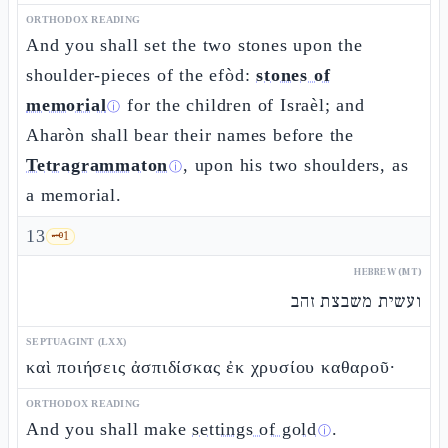
ORTHODOX READING
And you shall set the two stones upon the
shoulder-pieces of the efòd:
stones of
memorial
for the children of Israèl; and
ⓘ
Aharòn shall bear their names before the
Tetragrammaton
, upon his two shoulders, as
ⓘ
a memorial.
13
🗝️
1
HEBREW (MT)
ועשית משבצת זהב
SEPTUAGINT (LXX)
καὶ ποιήσεις ἀσπιδίσκας ἐκ χρυσίου καθαροῦ·
ORTHODOX READING
And you shall make
settings of gold
.
ⓘ