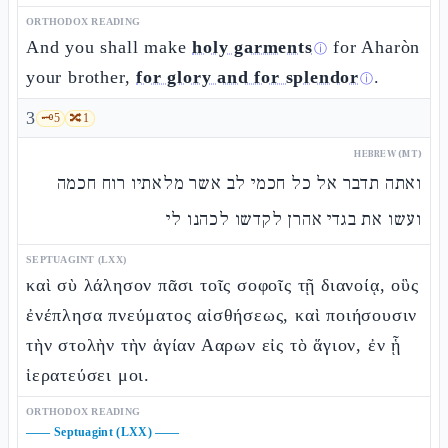
ORTHODOX READING
And you shall make
holy garments
for Aharòn
ⓘ
your brother,
for glory and for splendor
.
ⓘ
3
🗝️
5
🔀
1
HEBREW (MT)
ואתה תדבר אל כל חכמי לב אשר מלאתיו רוח חכמה
ועשו את בגדי אהרן לקדשו לכהנו לי
SEPTUAGINT (LXX)
καὶ σὺ λάλησον πᾶσι τοῖς σοφοῖς τῇ διανοίᾳ, οὓς
ἐνέπλησα πνεύματος αἰσθήσεως, καὶ ποιήσουσιν
τὴν στολὴν τὴν ἁγίαν Ααρων εἰς τὸ ἅγιον, ἐν ᾗ
ἱερατεύσει μοι.
ORTHODOX READING
——
Septuagint (LXX)
——