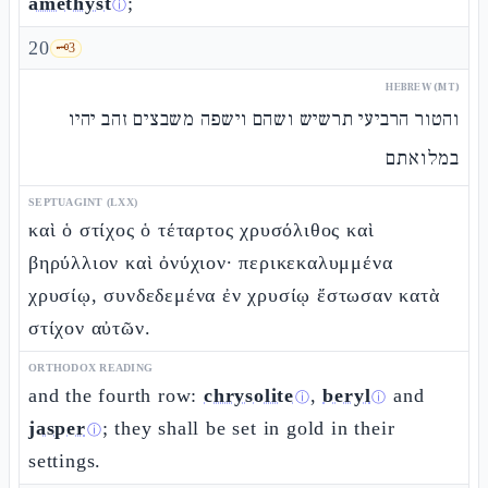
amethyst
;
ⓘ
20
🗝️
3
HEBREW (MT)
והטור הרביעי תרשיש ושהם וישפה משבצים זהב יהיו
במלואתם
SEPTUAGINT (LXX)
καὶ ὁ στίχος ὁ τέταρτος χρυσόλιθος καὶ
βηρύλλιον καὶ ὀνύχιον· περικεκαλυμμένα
χρυσίῳ, συνδεδεμένα ἐν χρυσίῳ ἔστωσαν κατὰ
στίχον αὐτῶν.
ORTHODOX READING
and the fourth row:
chrysolite
,
beryl
and
ⓘ
ⓘ
jasper
; they shall be set in gold in their
ⓘ
settings.