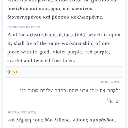
ὑακίνθου καὶ πορφύρας καὶ κοκκίνου
διανενησμένου καὶ βύσσου κεκλωσμένης.
ORTHODOX READING
And the
artistic band of the efòd
which is upon
ⓘ
it, shall be of the same workmanship, of one
piece with it: gold, violet purple, red purple,
scarlet and twisted fine linen.
9
🗝️
1
HEBREW (MT)
ולקחת את שתי אבני שהם ופתחת עליהם שמות בני
ישראל
SEPTUAGINT (LXX)
καὶ λήμψῃ τοὺς δύο λίθους, λίθους σμαράγδου,