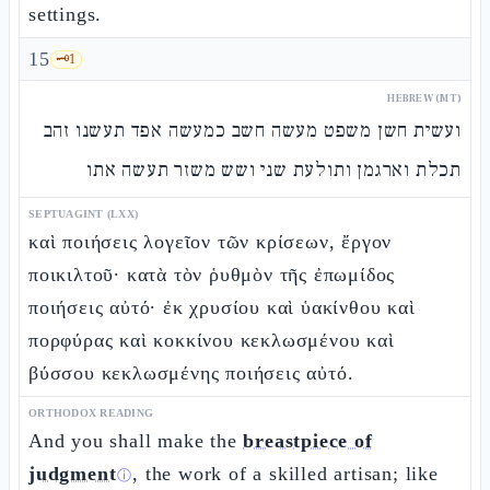
settings.
15
🗝️
1
HEBREW (MT)
ועשית חשן משפט מעשה חשב כמעשה אפד תעשנו זהב
תכלת וארגמן ותולעת שני ושש משזר תעשה אתו
SEPTUAGINT (LXX)
καὶ ποιήσεις λογεῖον τῶν κρίσεων, ἔργον
ποικιλτοῦ· κατὰ τὸν ῥυθμὸν τῆς ἐπωμίδος
ποιήσεις αὐτό· ἐκ χρυσίου καὶ ὑακίνθου καὶ
πορφύρας καὶ κοκκίνου κεκλωσμένου καὶ
βύσσου κεκλωσμένης ποιήσεις αὐτό.
ORTHODOX READING
And you shall make the
breastpiece of
judgment
, the work of a skilled artisan; like
ⓘ