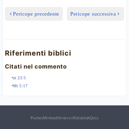
Pericope precedente
Pericope successiva
Riferimenti biblici
Citati nel commento
at 23:5
Mt 5:17
Psalms
Mishnah
Sources
Halakhah
Quiz