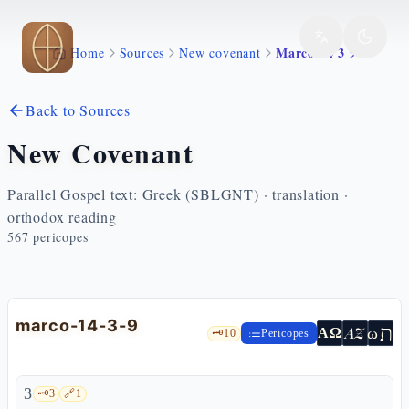
Skip to main content
Marco 14 3 9
Home
Sources
New covenant
Back to Sources
New Covenant
Parallel Gospel text: Greek (SBLGNT) · translation ·
orthodox reading
567
pericopes
marco-14-3-9
ת
AZ
ω
ΑΩ
🗝️
10
Pericopes
3
🗝️
3
🔗
1