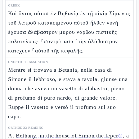
GREEK
Καὶ ὄντος αὐτοῦ ἐν Βηθανίᾳ ἐν τῇ οἰκίᾳ Σίμωνος
τοῦ λεπροῦ κατακειμένου αὐτοῦ ἦλθεν γυνὴ
ἔχουσα ἀλάβαστρον μύρου νάρδου πιστικῆς
πολυτελοῦς· ⸀συντρίψασα ⸀τὴν ἀλάβαστρον
κατέχεεν ⸀αὐτοῦ τῆς κεφαλῆς.
GNOSTIC TRANSLATION
Mentre si trovava a Betania, nella casa di
Simone il lebbroso, e stava a tavola, giunse una
donna che aveva un vasetto di alabastro, pieno
di profumo di puro nardo, di grande valore.
Ruppe il vasetto e versò il profumo sul suo
capo.
ORTHODOX READING
At
Bethany, in the house of Simon the leper
, a
ⓘ