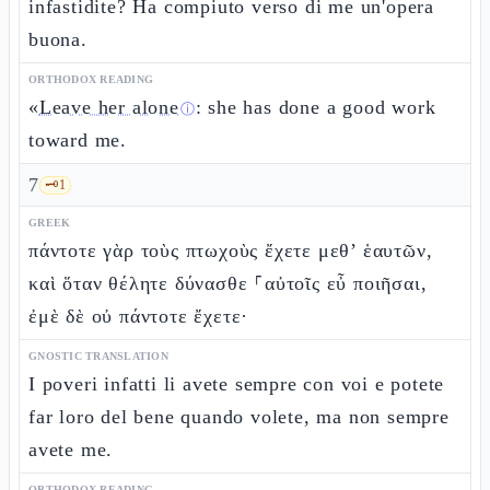
infastidite? Ha compiuto verso di me un'opera
buona.
ORTHODOX READING
«
Leave her alone
: she has done a good work
ⓘ
toward me.
7
🗝️
1
GREEK
πάντοτε γὰρ τοὺς πτωχοὺς ἔχετε μεθ’ ἑαυτῶν,
καὶ ὅταν θέλητε δύνασθε ⸀αὐτοῖς εὖ ποιῆσαι,
ἐμὲ δὲ οὐ πάντοτε ἔχετε·
GNOSTIC TRANSLATION
I poveri infatti li avete sempre con voi e potete
far loro del bene quando volete, ma non sempre
avete me.
ORTHODOX READING