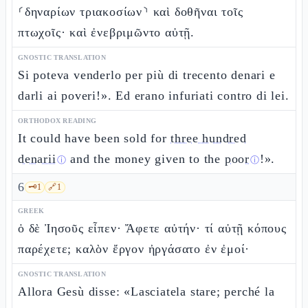
⸂δηναρίων τριακοσίων⸃ καὶ δοθῆναι τοῖς
πτωχοῖς· καὶ ἐνεβριμῶντο αὐτῇ.
GNOSTIC TRANSLATION
Si poteva venderlo per più di trecento denari e
darli ai poveri!». Ed erano infuriati contro di lei.
ORTHODOX READING
It could have been sold for
three hundred
denarii
and the money given to the
poor
!».
ⓘ
ⓘ
6
🗝️
1
🔗
1
GREEK
ὁ δὲ Ἰησοῦς εἶπεν· Ἄφετε αὐτήν· τί αὐτῇ κόπους
παρέχετε; καλὸν ἔργον ἠργάσατο ἐν ἐμοί·
GNOSTIC TRANSLATION
Allora Gesù disse: «Lasciatela stare; perché la