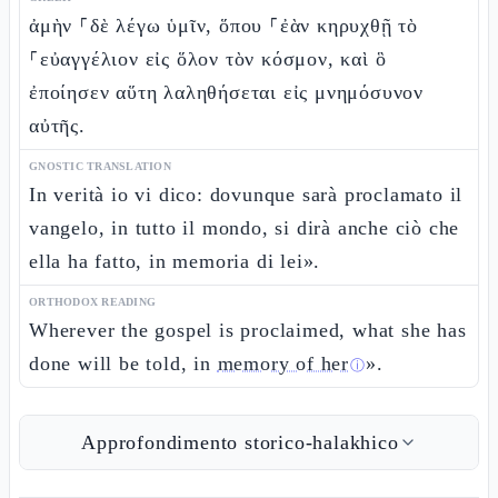
ἀμὴν ⸀δὲ λέγω ὑμῖν, ὅπου ⸀ἐὰν κηρυχθῇ τὸ
⸀εὐαγγέλιον εἰς ὅλον τὸν κόσμον, καὶ ὃ
ἐποίησεν αὕτη λαληθήσεται εἰς μνημόσυνον
αὐτῆς.
GNOSTIC TRANSLATION
In verità io vi dico: dovunque sarà proclamato il
vangelo, in tutto il mondo, si dirà anche ciò che
ella ha fatto, in memoria di lei».
ORTHODOX READING
Wherever the gospel is proclaimed, what she has
done will be told, in
memory of her
».
ⓘ
Approfondimento storico-halakhico