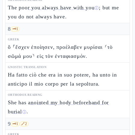
The
poor you always have with you
; but me
ⓘ
you do not always have.
8
🗝️
1
GREEK
ὃ ⸀ἔσχεν ἐποίησεν, προέλαβεν μυρίσαι ⸂τὸ
σῶμά μου⸃ εἰς τὸν ἐνταφιασμόν.
GNOSTIC TRANSLATION
Ha fatto ciò che era in suo potere, ha unto in
anticipo il mio corpo per la sepoltura.
ORTHODOX READING
She has
anointed my body beforehand for
burial
.
ⓘ
9
🗝️
1
🔗
2
GREEK