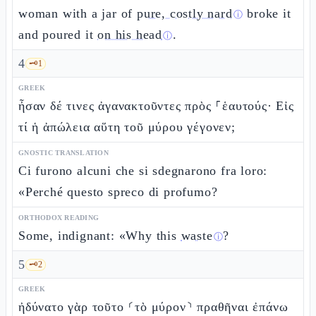
woman with a jar of
pure, costly nard
broke it
ⓘ
and poured it
on his head
.
ⓘ
4
🗝️
1
GREEK
ἦσαν δέ τινες ἀγανακτοῦντες πρὸς ⸀ἑαυτούς· Εἰς
τί ἡ ἀπώλεια αὕτη τοῦ μύρου γέγονεν;
GNOSTIC TRANSLATION
Ci furono alcuni che si sdegnarono fra loro:
«Perché questo spreco di profumo?
ORTHODOX READING
Some, indignant: «Why this
waste
?
ⓘ
5
🗝️
2
GREEK
ἠδύνατο γὰρ τοῦτο ⸂τὸ μύρον⸃ πραθῆναι ἐπάνω