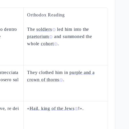
Orthodox Reading
ro dentro
The
soldiers
led him into the
ⓘ
e
praetorium
and summoned the
ⓘ
whole
cohort
.
ⓘ
ntrecciata
They clothed him in
purple and a
posero sul
crown of thorns
.
ⓘ
ve, re dei
«
Hail, king of the Jews
!».
ⓘ