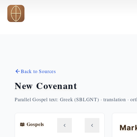
Skip to main content
Back to Sources
New Covenant
Parallel Gospel text: Greek (SBLGNT) · translation · or
📖 Gospels
Mar