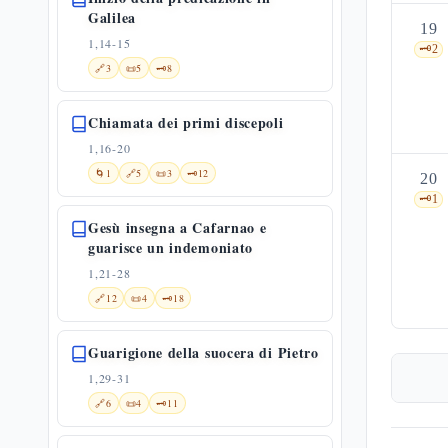
Galilea
19
1,14-15
🗝️
2
🔗
3
📜
5
🗝️
8
Chiamata dei primi discepoli
1,16-20
🌀
1
🔗
5
📜
3
🗝️
12
20
🗝️
1
Gesù insegna a Cafarnao e
guarisce un indemoniato
1,21-28
🔗
12
📜
4
🗝️
18
Guarigione della suocera di Pietro
1,29-31
🔗
6
📜
4
🗝️
11