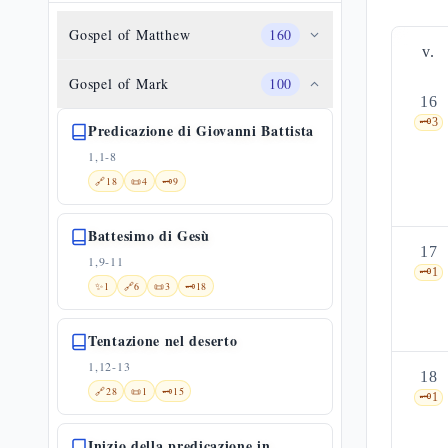
Gospel of Matthew
160
v.
Gospel of Mark
100
16
🗝️
3
Predicazione di Giovanni Battista
1,1-8
🔗
18
📜
4
🗝️
9
Battesimo di Gesù
17
1,9-11
🗝️
1
✨
1
🔗
6
📜
3
🗝️
18
Tentazione nel deserto
1,12-13
18
🔗
28
📜
1
🗝️
15
🗝️
1
Inizio della predicazione in