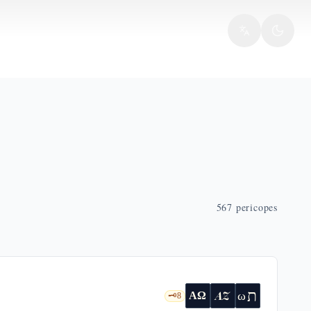
567
pericopes
ת
AZ
ω
ΑΩ
🗝️
8