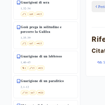
Guarigioni di sera
Per
1,32-34
🔗
1
📜
9
🗝️
15
Gesù prega in solitudine e
percorre la Galilea
Rif
1,35-39
🔗
2
📜
7
🗝️
15
Cita
Guarigione di un lebbroso
1,40-45
Mt 5
🌀
1
🔗
15
🗝️
21
Guarigione di un paralitico
2,1-12
🔗
10
📜
7
🗝️
20