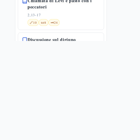
Chiamata di Levi e pasto con i
peccatori
2,13-17
🔗
10
📜
8
🗝️
24
Discussione sul digiuno
2,18-22
🔗
5
📜
5
🗝️
14
Il Figlio dell'uomo è signore del
sabato
2,23-28
🔗
13
📜
12
🗝️
15
Guarigione dell'uomo dalla mano
paralizzata
3,1-6
📜
11
🗝️
8