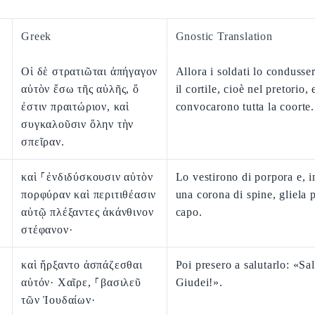
Greek
Gnostic Translation
Οἱ δὲ στρατιῶται ἀπήγαγον
Allora i soldati lo condusse
αὐτὸν ἔσω τῆς αὐλῆς, ὅ
il cortile, cioè nel pretorio, 
ἐστιν πραιτώριον, καὶ
convocarono tutta la coorte.
συγκαλοῦσιν ὅλην τὴν
σπεῖραν.
καὶ ⸀ἐνδιδύσκουσιν αὐτὸν
Lo vestirono di porpora e, i
πορφύραν καὶ περιτιθέασιν
una corona di spine, gliela 
αὐτῷ πλέξαντες ἀκάνθινον
capo.
στέφανον·
καὶ ἤρξαντο ἀσπάζεσθαι
Poi presero a salutarlo: «Sal
αὐτόν· Χαῖρε, ⸀βασιλεῦ
Giudei!».
τῶν Ἰουδαίων·