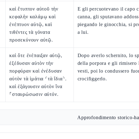
καὶ ἔτυπτον αὐτοῦ τὴν
E gli percuotevano il capo 
κεφαλὴν καλάμῳ καὶ
canna, gli sputavano addoss
ἐνέπτυον αὐτῷ, καὶ
piegando le ginocchia, si p
τιθέντες τὰ γόνατα
a lui.
προσεκύνουν αὐτῷ.
καὶ ὅτε ἐνέπαιξαν αὐτῷ,
Dopo averlo schernito, lo s
ἐξέδυσαν αὐτὸν τὴν
della porpora e gli rimisero 
πορφύραν καὶ ἐνέδυσαν
vesti, poi lo condussero fuo
αὐτὸν τὰ ἱμάτια ⸂τὰ ἴδια⸃.
crocifiggerlo.
καὶ ἐξάγουσιν αὐτὸν ἵνα
⸀σταυρώσωσιν αὐτόν.
Approfondimento storico-ha