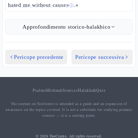
hated me without cause»
.»
ⓘ
Approfondimento storico-halakhico
Pericope precedente
Pericope successiva
Psalms
Mishnah
Sources
Halakhah
Quiz
The content on TeoCentro is intended as a guide and an expansion of
awareness on the topics covered. It is not a substitute for studying primary
sources — it is a starting point.
© 2026 TeoCentro. All rights reserved.