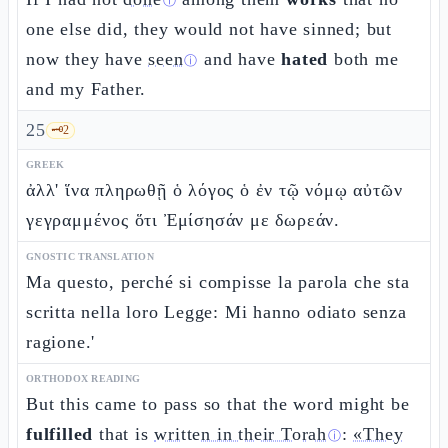
ⓘ
one else did, they would not have sinned; but
now they have
seen
and have
hated
both me
ⓘ
and my Father.
25
🗝️
2
GREEK
ἀλλ' ἵνα πληρωθῇ ὁ λόγος ὁ ἐν τῷ νόμῳ αὐτῶν
γεγραμμένος ὅτι Ἐμίσησάν με δωρεάν.
GNOSTIC TRANSLATION
Ma questo, perché si compisse la parola che sta
scritta nella loro Legge: Mi hanno odiato senza
ragione.'
ORTHODOX READING
But this came to pass so that the word might be
fulfilled
that is
written in their Torah
:
«They
ⓘ