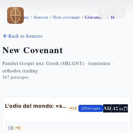
Skip to main content
Giovanni 15 18 25
Home
Sources
New covenant
Back to Sources
New Covenant
Parallel Gospel text: Greek (SBLGNT) · translation ·
orthodox reading
567
pericopes
L'odio del mondo: «se hanno perseguitato me»
ת
AZ
ω
ΑΩ
🗝️
18
Pericopes
18
🗝️
2