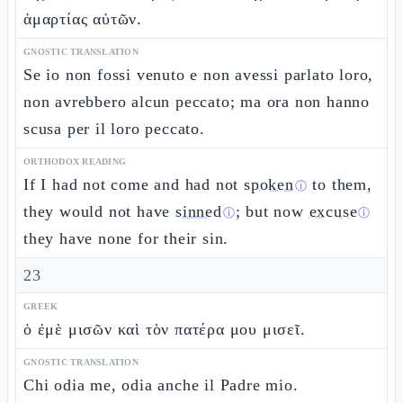
ἁμαρτίας αὐτῶν.
GNOSTIC TRANSLATION
Se io non fossi venuto e non avessi parlato loro,
non avrebbero alcun peccato; ma ora non hanno
scusa per il loro peccato.
ORTHODOX READING
If I had not come and had not
spoken
to them,
ⓘ
they would not have
sinned
; but now
excuse
ⓘ
ⓘ
they have none for their sin.
23
GREEK
ὁ ἐμὲ μισῶν καὶ τὸν πατέρα μου μισεῖ.
GNOSTIC TRANSLATION
Chi odia me, odia anche il Padre mio.