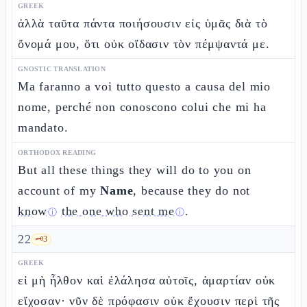
GREEK
ἀλλὰ ταῦτα πάντα ποιήσουσιν εἰς ὑμᾶς διὰ τὸ
ὄνομά μου, ὅτι οὐκ οἴδασιν τὸν πέμψαντά με.
GNOSTIC TRANSLATION
Ma faranno a voi tutto questo a causa del mio
nome, perché non conoscono colui che mi ha
mandato.
ORTHODOX READING
But all these things they will do to you on
account of my
Name
, because they do not
know
the one who sent me
.
ⓘ
ⓘ
22
🗝️
3
GREEK
εἰ μὴ ἦλθον καὶ ἐλάλησα αὐτοῖς, ἁμαρτίαν οὐκ
εἴχοσαν· νῦν δὲ πρόφασιν οὐκ ἔχουσιν περὶ τῆς