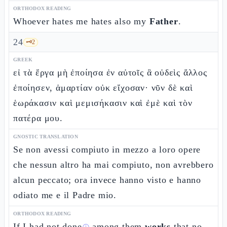
ORTHODOX READING
Whoever hates me hates also my
Father
.
24
🗝️
2
GREEK
εἰ τὰ ἔργα μὴ ἐποίησα ἐν αὐτοῖς ἃ οὐδεὶς ἄλλος
ἐποίησεν, ἁμαρτίαν οὐκ εἴχοσαν· νῦν δὲ καὶ
ἑωράκασιν καὶ μεμισήκασιν καὶ ἐμὲ καὶ τὸν
πατέρα μου.
GNOSTIC TRANSLATION
Se non avessi compiuto in mezzo a loro opere
che nessun altro ha mai compiuto, non avrebbero
alcun peccato; ora invece hanno visto e hanno
odiato me e il Padre mio.
ORTHODOX READING
If I had not
done
among them
works
that no