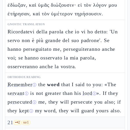
ἐδίωξαν, καὶ ὑμᾶς διώξουσιν· εἰ τὸν λόγον μου
ἐτήρησαν, καὶ τὸν ὑμέτερον τηρήσουσιν.
GNOSTIC TRANSLATION
Ricordatevi della parola che io vi ho detto: 'Un
servo non è più grande del suo padrone'. Se
hanno perseguitato me, perseguiteranno anche
voi; se hanno osservato la mia parola,
osserveranno anche la vostra.
ORTHODOX READING
Remember
the
word
that I said to you: «The
ⓘ
servant
is not greater than his
lord
». If they
ⓘ
ⓘ
persecuted
me, they will persecute you also; if
ⓘ
they
kept
my word, they will guard yours also.
ⓘ
21
🗝️
2
📜
1