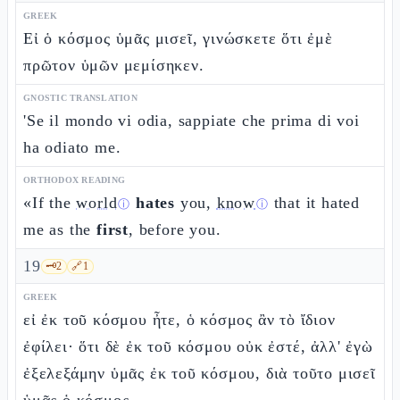
GREEK
Εἰ ὁ κόσμος ὑμᾶς μισεῖ, γινώσκετε ὅτι ἐμὲ
πρῶτον ὑμῶν μεμίσηκεν.
GNOSTIC TRANSLATION
'Se il mondo vi odia, sappiate che prima di voi
ha odiato me.
ORTHODOX READING
«If the
world
hates
you,
know
that it hated
ⓘ
ⓘ
me as the
first
, before you.
19
🗝️
2
🔗
1
GREEK
εἰ ἐκ τοῦ κόσμου ἦτε, ὁ κόσμος ἂν τὸ ἴδιον
ἐφίλει· ὅτι δὲ ἐκ τοῦ κόσμου οὐκ ἐστέ, ἀλλ' ἐγὼ
ἐξελεξάμην ὑμᾶς ἐκ τοῦ κόσμου, διὰ τοῦτο μισεῖ