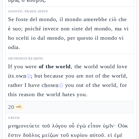
ὑμᾶς ὁ κόσμος.
GNOSTIC TRANSLATION
Se foste del mondo, il mondo amerebbe ciò che
è suo; poiché invece non siete del mondo, ma vi
ho scelti io dal mondo, per questo il mondo vi
odia.
ORTHODOX READING
If you were
of the world
, the world would love
its own
; but because you are not of the world,
ⓘ
rather I have
chosen
you out of the world, for
ⓘ
this reason the world hates you.
20
🗝️
5
GREEK
μνημονεύετε τοῦ λόγου οὗ ἐγὼ εἶπον ὑμῖν· Οὐκ
ἔστιν δοῦλος μείζων τοῦ κυρίου αὐτοῦ. εἰ ἐμὲ