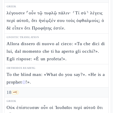
GREEK
λέγουσιν ⸀οὖν τῷ τυφλῷ πάλιν· ⸂Τί σὺ⸃ λέγεις
περὶ αὐτοῦ, ὅτι ἠνέῳξέν σου τοὺς ὀφθαλμούς; ὁ
δὲ εἶπεν ὅτι Προφήτης ἐστίν.
GNOSTIC TRANSLATION
Allora dissero di nuovo al cieco: «Tu che dici di
lui, dal momento che ti ha aperto gli occhi?».
Egli rispose: «È un profeta!».
ORTHODOX READING
To the blind man: «What do you say?». «He is a
prophet
!».
ⓘ
18
🗝️
1
GREEK
Οὐκ ἐπίστευσαν οὖν οἱ Ἰουδαῖοι περὶ αὐτοῦ ὅτι