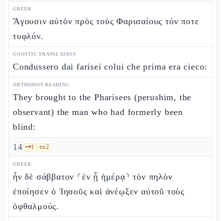
GREEK
Ἄγουσιν αὐτὸν πρὸς τοὺς Φαρισαίους τόν ποτε
τυφλόν.
GNOSTIC TRANSLATION
Condussero dai farisei colui che prima era cieco:
ORTHODOX READING
They brought to the Pharisees (perushim, the
observant) the man who had formerly been
blind:
14
🗝️
1
📜
2
GREEK
ἦν δὲ σάββατον ⸂ἐν ᾗ ἡμέρᾳ⸃ τὸν πηλὸν
ἐποίησεν ὁ Ἰησοῦς καὶ ἀνέῳξεν αὐτοῦ τοὺς
ὀφθαλμούς.