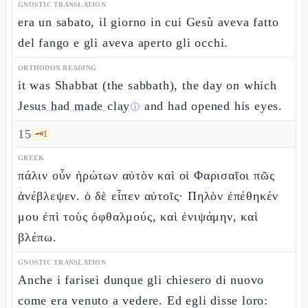
GNOSTIC TRANSLATION
era un sabato, il giorno in cui Gesù aveva fatto
del fango e gli aveva aperto gli occhi.
ORTHODOX READING
it was Shabbat (the sabbath), the day on which
Jesus had made clay
and had opened his eyes.
ⓘ
15
🗝️
1
GREEK
πάλιν οὖν ἠρώτων αὐτὸν καὶ οἱ Φαρισαῖοι πῶς
ἀνέβλεψεν. ὁ δὲ εἶπεν αὐτοῖς· Πηλὸν ἐπέθηκέν
μου ἐπὶ τοὺς ὀφθαλμούς, καὶ ἐνιψάμην, καὶ
βλέπω.
GNOSTIC TRANSLATION
Anche i farisei dunque gli chiesero di nuovo
come era venuto a vedere. Ed egli disse loro: