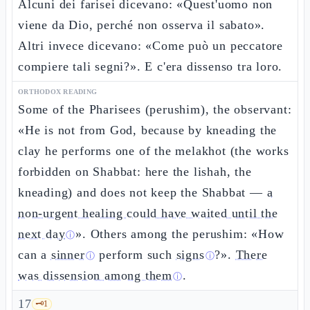
Alcuni dei farisei dicevano: «Quest'uomo non
viene da Dio, perché non osserva il sabato».
Altri invece dicevano: «Come può un peccatore
compiere tali segni?». E c'era dissenso tra loro.
ORTHODOX READING
Some of the Pharisees (perushim), the observant:
«He is not from God, because by kneading the
clay he performs one of the melakhot (the works
forbidden on Shabbat: here the lishah, the
kneading) and does not keep the Shabbat —
a
non-urgent healing could have waited until the
next day
». Others among the perushim: «How
ⓘ
can a
sinner
perform such
signs
?».
There
ⓘ
ⓘ
was dissension among them
.
ⓘ
17
🗝️
1