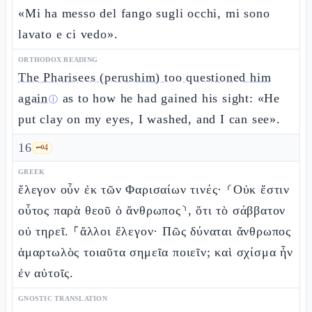
«Mi ha messo del fango sugli occhi, mi sono
lavato e ci vedo».
ORTHODOX READING
The Pharisees (perushim) too questioned him
again
as to how he had gained his sight: «He
ⓘ
put clay on my eyes, I washed, and I can see».
16
🗝️
4
GREEK
ἔλεγον οὖν ἐκ τῶν Φαρισαίων τινές· ⸂Οὐκ ἔστιν
οὗτος παρὰ θεοῦ ὁ ἄνθρωπος⸃, ὅτι τὸ σάββατον
οὐ τηρεῖ. ⸀ἄλλοι ἔλεγον· Πῶς δύναται ἄνθρωπος
ἁμαρτωλὸς τοιαῦτα σημεῖα ποιεῖν; καὶ σχίσμα ἦν
ἐν αὐτοῖς.
GNOSTIC TRANSLATION