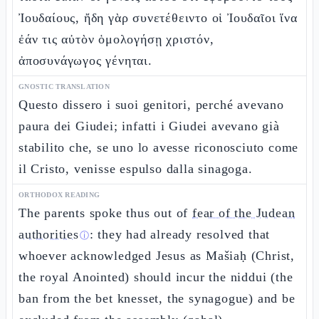
Ἰουδαίους, ἤδη γὰρ συνετέθειντο οἱ Ἰουδαῖοι ἵνα
ἐάν τις αὐτὸν ὁμολογήσῃ χριστόν,
ἀποσυνάγωγος γένηται.
GNOSTIC TRANSLATION
Questo dissero i suoi genitori, perché avevano
paura dei Giudei; infatti i Giudei avevano già
stabilito che, se uno lo avesse riconosciuto come
il Cristo, venisse espulso dalla sinagoga.
ORTHODOX READING
The parents spoke thus out of
fear of the Judean
authorities
: they had already resolved that
ⓘ
whoever acknowledged Jesus as Mašiaḥ (Christ,
the royal Anointed) should incur the niddui (the
ban from the bet knesset, the synagogue) and be