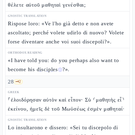
θέλετε αὐτοῦ μαθηταὶ γενέσθαι;
GNOSTIC TRANSLATION
Rispose loro: «Ve l'ho già detto e non avete
ascoltato; perché volete udirlo di nuovo? Volete
forse diventare anche voi suoi discepoli?».
ORTHODOX READING
«I have told you: do you perhaps also want to
become his
disciples
?».
ⓘ
28
🗝️
2
GREEK
⸀ἐλοιδόρησαν αὐτὸν καὶ εἶπον· Σὺ ⸂μαθητὴς εἶ⸃
ἐκείνου, ἡμεῖς δὲ τοῦ Μωϋσέως ἐσμὲν μαθηταί·
GNOSTIC TRANSLATION
Lo insultarono e dissero: «Sei tu discepolo di