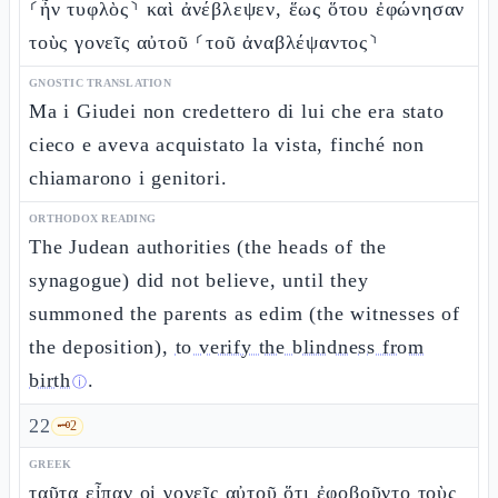
⸂ἦν τυφλὸς⸃ καὶ ἀνέβλεψεν, ἕως ὅτου ἐφώνησαν
τοὺς γονεῖς αὐτοῦ ⸂τοῦ ἀναβλέψαντος⸃
GNOSTIC TRANSLATION
Ma i Giudei non credettero di lui che era stato
cieco e aveva acquistato la vista, finché non
chiamarono i genitori.
ORTHODOX READING
The Judean authorities (the heads of the
synagogue) did not believe, until they
summoned the parents as edim (the witnesses of
the deposition),
to verify the blindness from
birth
.
ⓘ
22
🗝️
2
GREEK
ταῦτα εἶπαν οἱ γονεῖς αὐτοῦ ὅτι ἐφοβοῦντο τοὺς