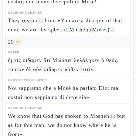
costui; noi siamo discepoli di Mosè!
ORTHODOX READING
They
reviled
him: «You are a disciple of that
ⓘ
man; we are
disciples of Mosheh (Moses)
!
ⓘ
29
🗝️
1
GREEK
ἡμεῖς οἴδαμεν ὅτι Μωϋσεῖ λελάληκεν ὁ θεός,
τοῦτον δὲ οὐκ οἴδαμεν πόθεν ἐστίν.
GNOSTIC TRANSLATION
Noi sappiamo che a Mosè ha parlato Dio; ma
costui non sappiamo di dove sia».
ORTHODOX READING
We know that God has spoken to Mosheh
; but
ⓘ
as for this man, we do not know where he is
from».