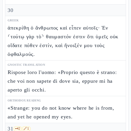
30
GREEK
ἀπεκρίθη ὁ ἄνθρωπος καὶ εἶπεν αὐτοῖς· Ἐν
⸂τούτῳ γὰρ τὸ⸃ θαυμαστόν ἐστιν ὅτι ὑμεῖς οὐκ
οἴδατε πόθεν ἐστίν, καὶ ἤνοιξέν μου τοὺς
ὀφθαλμούς.
GNOSTIC TRANSLATION
Rispose loro l'uomo: «Proprio questo è strano:
che voi non sapete di dove sia, eppure mi ha
aperto gli occhi.
ORTHODOX READING
«Strange: you do not know where he is from,
and yet he opened my eyes.
31
🗝️
2
🔗
1