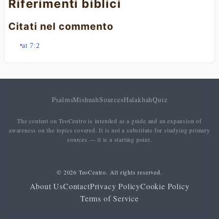
Riferimenti biblici
Citati nel commento
at 7:2
Psalms
Mishnah
Sources
Halakhah
Quiz
The content on TeoCentro is intended as a guide and an expansion of
awareness on the topics covered. It is not a substitute for studying primary
sources — it is a starting point.
© 2026 TeoCentro. All rights reserved.
About Us
Contact
Privacy Policy
Cookie Policy
Terms of Service