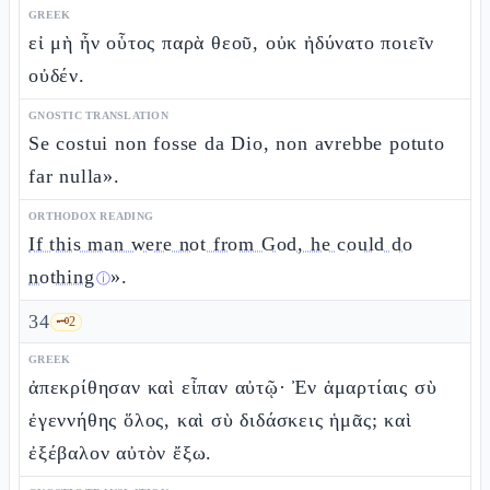
GREEK
εἰ μὴ ἦν οὗτος παρὰ θεοῦ, οὐκ ἠδύνατο ποιεῖν
οὐδέν.
GNOSTIC TRANSLATION
Se costui non fosse da Dio, non avrebbe potuto
far nulla».
ORTHODOX READING
If this man were not from God, he could do
nothing
».
ⓘ
34
🗝️
2
GREEK
ἀπεκρίθησαν καὶ εἶπαν αὐτῷ· Ἐν ἁμαρτίαις σὺ
ἐγεννήθης ὅλος, καὶ σὺ διδάσκεις ἡμᾶς; καὶ
ἐξέβαλον αὐτὸν ἔξω.