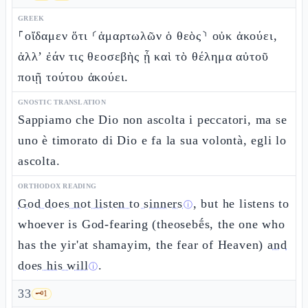
GREEK
⸀οἴδαμεν ὅτι ⸂ἁμαρτωλῶν ὁ θεὸς⸃ οὐκ ἀκούει,
ἀλλ’ ἐάν τις θεοσεβὴς ᾖ καὶ τὸ θέλημα αὐτοῦ
ποιῇ τούτου ἀκούει.
GNOSTIC TRANSLATION
Sappiamo che Dio non ascolta i peccatori, ma se
uno è timorato di Dio e fa la sua volontà, egli lo
ascolta.
ORTHODOX READING
God does not listen to sinners
, but he listens to
ⓘ
whoever is God-fearing (theosebḗs, the one who
has the yir'at shamayim, the fear of Heaven)
and
does his will
.
ⓘ
33
🗝️
1