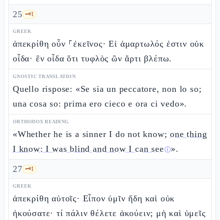
25
🗝️
1
GREEK
ἀπεκρίθη οὖν ⸀ἐκεῖνος· Εἰ ἁμαρτωλός ἐστιν οὐκ
οἶδα· ἓν οἶδα ὅτι τυφλὸς ὢν ἄρτι βλέπω.
GNOSTIC TRANSLATION
Quello rispose: «Se sia un peccatore, non lo so;
una cosa so: prima ero cieco e ora ci vedo».
ORTHODOX READING
«Whether he is a sinner I do not know;
one thing
I know: I was blind and now I can see
».
ⓘ
27
🗝️
1
GREEK
ἀπεκρίθη αὐτοῖς· Εἶπον ὑμῖν ἤδη καὶ οὐκ
ἠκούσατε· τί πάλιν θέλετε ἀκούειν; μὴ καὶ ὑμεῖς