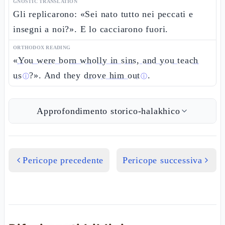
GNOSTIC TRANSLATION
Gli replicarono: «Sei nato tutto nei peccati e
insegni a noi?». E lo cacciarono fuori.
ORTHODOX READING
«
You were born wholly in sins, and you teach
us
?». And they
drove him out
.
ⓘ
ⓘ
Approfondimento storico-halakhico
Pericope precedente
Pericope successiva