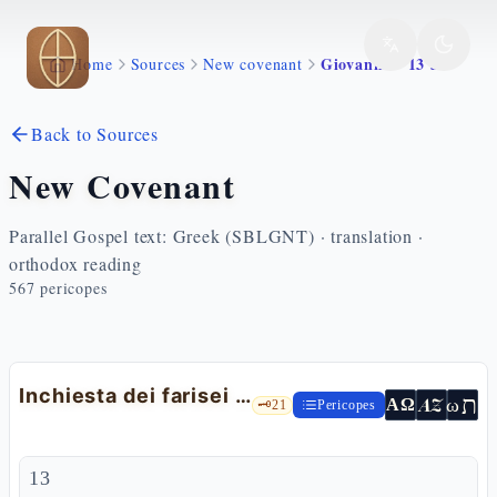
Skip to main content
Giovanni 9 13 34
Home
Sources
New covenant
Back to Sources
New Covenant
Parallel Gospel text: Greek (SBLGNT) · translation ·
orthodox reading
567
pericopes
Inchiesta dei farisei sul cieco guarito
ת
AZ
ω
ΑΩ
🗝️
21
Pericopes
13