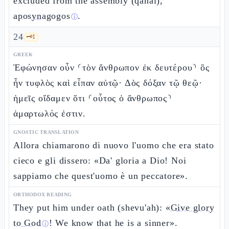
excluded from the assembly (qahal),
aposynagogos
.
ⓘ
24
🗝️
1
GREEK
Ἐφώνησαν οὖν ⸂τὸν ἄνθρωπον ἐκ δευτέρου⸃ ὃς
ἦν τυφλὸς καὶ εἶπαν αὐτῷ· Δὸς δόξαν τῷ θεῷ·
ἡμεῖς οἴδαμεν ὅτι ⸂οὗτος ὁ ἄνθρωπος⸃
ἁμαρτωλός ἐστιν.
GNOSTIC TRANSLATION
Allora chiamarono di nuovo l'uomo che era stato
cieco e gli dissero: «Da' gloria a Dio! Noi
sappiamo che quest'uomo è un peccatore».
ORTHODOX READING
They put him under oath (shevu'ah): «
Give glory
to God
! We know that he is a sinner».
ⓘ