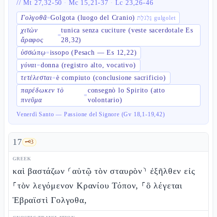
//
Mt 27,32-50
·
Mc 15,21-37
·
Lc 23,26-46
Γολγοθᾶ
Golgota (luogo del Cranio)
=
גֻּלְגֹּלֶת gulgolet
χιτὼν
tunica senza cuciture (veste sacerdotale Es
=
ἄραφος
28,32)
ὑσσώπῳ
issopo (Pesach — Es 12,22)
=
γύναι
donna (registro alto, vocativo)
=
τετέλεσται
è compiuto (conclusione sacrificio)
=
παρέδωκεν τὸ
consegnò lo Spirito (atto
=
πνεῦμα
volontario)
Venerdì Santo — Passione del Signore (Gv 18,1-19,42)
17
🗝️
3
GREEK
καὶ βαστάζων ⸂αὑτῷ τὸν σταυρὸν⸃ ἐξῆλθεν εἰς
⸀τὸν λεγόμενον Κρανίου Τόπον, ⸀ὃ λέγεται
Ἑβραϊστὶ Γολγοθα,