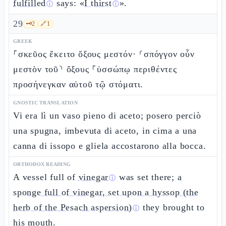
fulfilled
says: «
I thirst
».
ⓘ
ⓘ
29
🗝️
2
🔗
1
GREEK
⸀σκεῦος ἔκειτο ὄξους μεστόν· ⸂σπόγγον οὖν
μεστὸν τοῦ⸃ ὄξους ⸀ὑσσώπῳ περιθέντες
προσήνεγκαν αὐτοῦ τῷ στόματι.
GNOSTIC TRANSLATION
Vi era lì un vaso pieno di aceto; posero perciò
una spugna, imbevuta di aceto, in cima a una
canna di issopo e gliela accostarono alla bocca.
ORTHODOX READING
A vessel full of
vinegar
was set there;
a
ⓘ
sponge full of vinegar, set upon a hyssop (the
herb of the Pesach aspersion)
they brought to
ⓘ
his mouth.