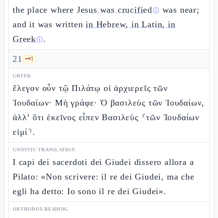
the place where
Jesus was crucified
was near;
ⓘ
and it was written
in Hebrew, in Latin, in
Greek
.
ⓘ
21
🗝️
1
GREEK
ἔλεγον οὖν τῷ Πιλάτῳ οἱ ἀρχιερεῖς τῶν
Ἰουδαίων· Μὴ γράφε· Ὁ βασιλεὺς τῶν Ἰουδαίων,
ἀλλ’ ὅτι ἐκεῖνος εἶπεν Βασιλεὺς ⸂τῶν Ἰουδαίων
εἰμί⸃.
GNOSTIC TRANSLATION
I capi dei sacerdoti dei Giudei dissero allora a
Pilato: «Non scrivere: il re dei Giudei, ma che
egli ha detto: Io sono il re dei Giudei».
ORTHODOX READING