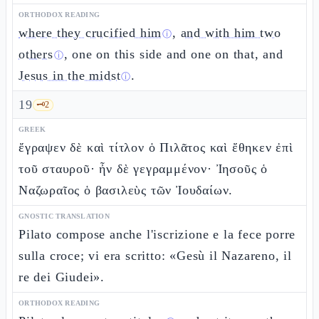
ORTHODOX READING
where they crucified him
,
and with him two
ⓘ
others
, one on this side and one on that, and
ⓘ
Jesus in the midst
.
ⓘ
19
🗝️
2
GREEK
ἔγραψεν δὲ καὶ τίτλον ὁ Πιλᾶτος καὶ ἔθηκεν ἐπὶ
τοῦ σταυροῦ· ἦν δὲ γεγραμμένον· Ἰησοῦς ὁ
Ναζωραῖος ὁ βασιλεὺς τῶν Ἰουδαίων.
GNOSTIC TRANSLATION
Pilato compose anche l'iscrizione e la fece porre
sulla croce; vi era scritto: «Gesù il Nazareno, il
re dei Giudei».
ORTHODOX READING