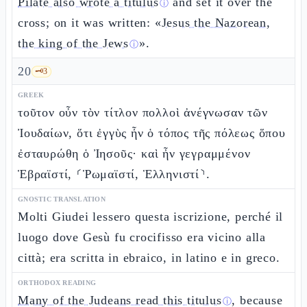
Pilate also wrote a titulus
and set it over the
ⓘ
cross; on it was written: «
Jesus the Nazorean,
the king of the Jews
».
ⓘ
20
🗝️
3
GREEK
τοῦτον οὖν τὸν τίτλον πολλοὶ ἀνέγνωσαν τῶν
Ἰουδαίων, ὅτι ἐγγὺς ἦν ὁ τόπος τῆς πόλεως ὅπου
ἐσταυρώθη ὁ Ἰησοῦς· καὶ ἦν γεγραμμένον
Ἑβραϊστί, ⸂Ῥωμαϊστί, Ἑλληνιστί⸃.
GNOSTIC TRANSLATION
Molti Giudei lessero questa iscrizione, perché il
luogo dove Gesù fu crocifisso era vicino alla
città; era scritta in ebraico, in latino e in greco.
ORTHODOX READING
Many of the Judeans read this titulus
, because
ⓘ