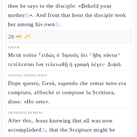
then he says to the disciple: «
Behold your
mother
». And
from that hour the disciple took
ⓘ
her among his own
.
ⓘ
28
🗝️
3
🔗
1
GREEK
Μετὰ τοῦτο ⸀εἰδὼς ὁ Ἰησοῦς ὅτι ⸂ἤδη πάντα⸃
τετέλεσται ἵνα τελειωθῇ ἡ γραφὴ λέγει· Διψῶ.
GNOSTIC TRANSLATION
Dopo questo, Gesù, sapendo che ormai tutto era
compiuto, affinché si compisse la Scrittura,
disse: «Ho sete».
ORTHODOX READING
After this,
Jesus knowing that all was now
accomplished
,
that the Scripture might be
ⓘ