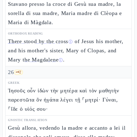
Stavano presso la croce di Gesù sua madre, la
sorella di sua madre, Maria madre di Clèopa e
Maria di Màgdala.
ORTHODOX READING
There stood by the cross
of Jesus his mother,
ⓘ
and his mother's sister, Mary of Clopas, and
Mary
the Magdalene
.
ⓘ
26
🗝️
2
GREEK
Ἰησοῦς οὖν ἰδὼν τὴν μητέρα καὶ τὸν μαθητὴν
παρεστῶτα ὃν ἠγάπα λέγει τῇ ⸀μητρί· Γύναι,
⸀ἴδε ὁ υἱός σου·
GNOSTIC TRANSLATION
Gesù allora, vedendo la madre e accanto a lei il