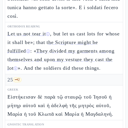
tunica hanno gettato la sorte». E i soldati fecero
così.
ORTHODOX READING
Let us not tear it
, but let us cast lots for whose
ⓘ
it shall be»; that
the Scripture might be
fulfilled
: «
They divided my garments among
ⓘ
themselves and upon my vesture they cast the
lot
». And the soldiers did these things.
ⓘ
25
🗝️
2
GREEK
Εἱστήκεισαν δὲ παρὰ τῷ σταυρῷ τοῦ Ἰησοῦ ἡ
μήτηρ αὐτοῦ καὶ ἡ ἀδελφὴ τῆς μητρὸς αὐτοῦ,
Μαρία ἡ τοῦ Κλωπᾶ καὶ Μαρία ἡ Μαγδαληνή.
GNOSTIC TRANSLATION