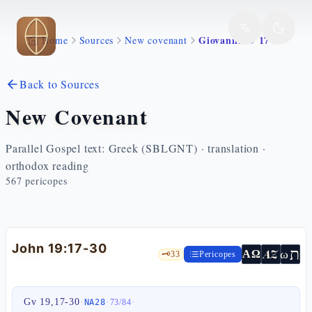
Skip to main content
Giovanni 19 17 30
Home
Sources
New covenant
Back to Sources
New Covenant
Parallel Gospel text: Greek (SBLGNT) · translation ·
orthodox reading
567
pericopes
John 19:17-30
ת
AZ
ω
ΑΩ
🗝️
33
Pericopes
Gv 19,17-30
·
·
·
NA28
73
/
84