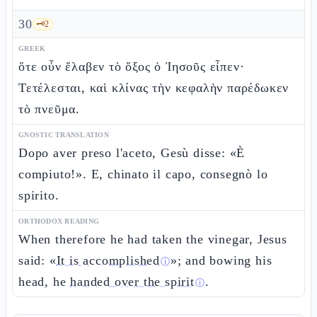
30
🗝️
2
GREEK
ὅτε οὖν ἔλαβεν τὸ ὄξος ὁ Ἰησοῦς εἶπεν·
Τετέλεσται, καὶ κλίνας τὴν κεφαλὴν παρέδωκεν
τὸ πνεῦμα.
GNOSTIC TRANSLATION
Dopo aver preso l'aceto, Gesù disse: «È
compiuto!». E, chinato il capo, consegnò lo
spirito.
ORTHODOX READING
When therefore he had taken the vinegar, Jesus
said: «
It is accomplished
»; and bowing his
ⓘ
head, he
handed over the spirit
.
ⓘ