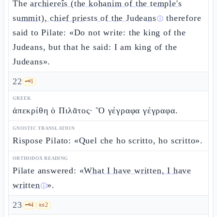
The
archiereîs (the kohanim of the temple's
summit), chief priests of the Judeans
therefore
ⓘ
said to Pilate: «Do not write: the king of the
Judeans, but that he said: I am king of the
Judeans».
22
🗝️
1
GREEK
ἀπεκρίθη ὁ Πιλᾶτος· Ὃ γέγραφα γέγραφα.
GNOSTIC TRANSLATION
Rispose Pilato: «Quel che ho scritto, ho scritto».
ORTHODOX READING
Pilate answered: «
What I have written, I have
written
».
ⓘ
23
🗝️
4
📜
2