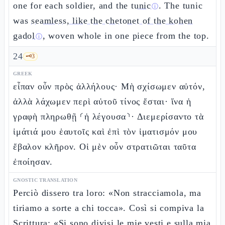
one for each soldier, and the
tunic
. The tunic
ⓘ
was
seamless, like the chetonet of the kohen
gadol
, woven whole in one piece from the top.
ⓘ
24
🗝️
3
GREEK
εἶπαν οὖν πρὸς ἀλλήλους· Μὴ σχίσωμεν αὐτόν,
ἀλλὰ λάχωμεν περὶ αὐτοῦ τίνος ἔσται· ἵνα ἡ
γραφὴ πληρωθῇ ⸂ἡ λέγουσα⸃· Διεμερίσαντο τὰ
ἱμάτιά μου ἑαυτοῖς καὶ ἐπὶ τὸν ἱματισμόν μου
ἔβαλον κλῆρον. Οἱ μὲν οὖν στρατιῶται ταῦτα
ἐποίησαν.
GNOSTIC TRANSLATION
Perciò dissero tra loro: «Non stracciamola, ma
tiriamo a sorte a chi tocca». Così si compiva la
Scrittura: «Si sono divisi le mie vesti e sulla mia