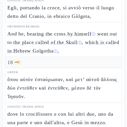
GNOSTIC TRANSLATION
Egli, portando la croce, si avviò verso il luogo
detto del Cranio, in ebraico Gòlgota,
ORTHODOX READING
And he,
bearing the cross by himself
went out
ⓘ
to the place called of the Skull
,
which is called
ⓘ
in Hebrew Golgotha
,
ⓘ
18
🗝️
3
GREEK
ὅπου αὐτὸν ἐσταύρωσαν, καὶ μετ’ αὐτοῦ ἄλλους
δύο ἐντεῦθεν καὶ ἐντεῦθεν, μέσον δὲ τὸν
Ἰησοῦν.
GNOSTIC TRANSLATION
dove lo crocifissero e con lui altri due, uno da
una parte e uno dall'altra, e Gesù in mezzo.