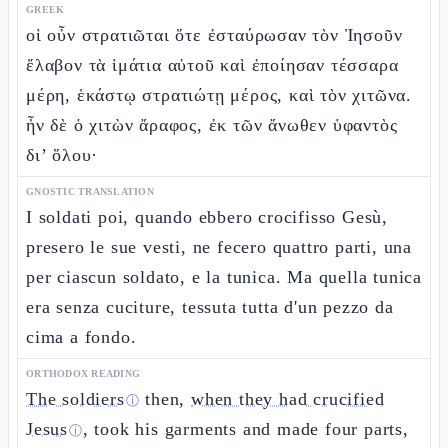
GREEK
οἱ οὖν στρατιῶται ὅτε ἐσταύρωσαν τὸν Ἰησοῦν
ἔλαβον τὰ ἱμάτια αὐτοῦ καὶ ἐποίησαν τέσσαρα
μέρη, ἑκάστῳ στρατιώτῃ μέρος, καὶ τὸν χιτῶνα.
ἦν δὲ ὁ χιτὼν ἄραφος, ἐκ τῶν ἄνωθεν ὑφαντὸς
δι’ ὅλου·
GNOSTIC TRANSLATION
I soldati poi, quando ebbero crocifisso Gesù,
presero le sue vesti, ne fecero quattro parti, una
per ciascun soldato, e la tunica. Ma quella tunica
era senza cuciture, tessuta tutta d'un pezzo da
cima a fondo.
ORTHODOX READING
The soldiers
then,
when they had crucified
ⓘ
Jesus
, took his garments and made four parts,
ⓘ