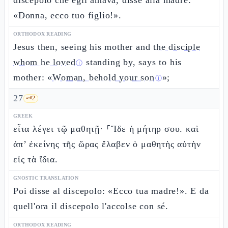
discepolo che egli amava, disse alla madre:
«Donna, ecco tuo figlio!».
ORTHODOX READING
Jesus then, seeing his mother and
the disciple
whom he loved
standing by, says to his
ⓘ
mother: «
Woman, behold your son
»;
ⓘ
27
🗝️
2
GREEK
εἶτα λέγει τῷ μαθητῇ· ⸀Ἴδε ἡ μήτηρ σου. καὶ
ἀπ’ ἐκείνης τῆς ὥρας ἔλαβεν ὁ μαθητὴς αὐτὴν
εἰς τὰ ἴδια.
GNOSTIC TRANSLATION
Poi disse al discepolo: «Ecco tua madre!». E da
quell'ora il discepolo l'accolse con sé.
ORTHODOX READING