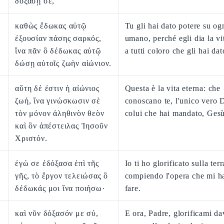
δοξάσῃ σέ,
καθὼς ἔδωκας αὐτῷ
Tu gli hai dato potere su og
ἐξουσίαν πάσης σαρκός,
umano, perché egli dia la vi
ἵνα πᾶν ὃ δέδωκας αὐτῷ
a tutti coloro che gli hai dat
δώσῃ αὐτοῖς ζωὴν αἰώνιον.
αὕτη δέ ἐστιν ἡ αἰώνιος
Questa è la vita eterna: che
ζωή, ἵνα γινώσκωσιν σὲ
conoscano te, l'unico vero D
τὸν μόνον ἀληθινὸν θεὸν
colui che hai mandato, Gesù
καὶ ὃν ἀπέστειλας Ἰησοῦν
Χριστόν.
ἐγώ σε ἐδόξασα ἐπὶ τῆς
Io ti ho glorificato sulla terr
γῆς, τὸ ἔργον τελειώσας ὃ
compiendo l'opera che mi ha
δέδωκάς μοι ἵνα ποιήσω·
fare.
καὶ νῦν δόξασόν με σύ,
E ora, Padre, glorificami da