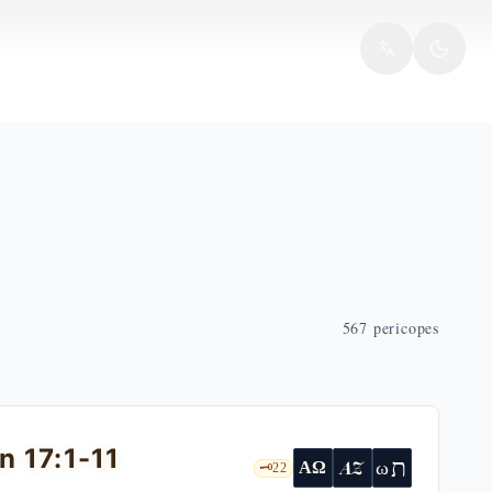
567
pericopes
n 17:1-11
ת
AZ
ω
ΑΩ
🗝️
22