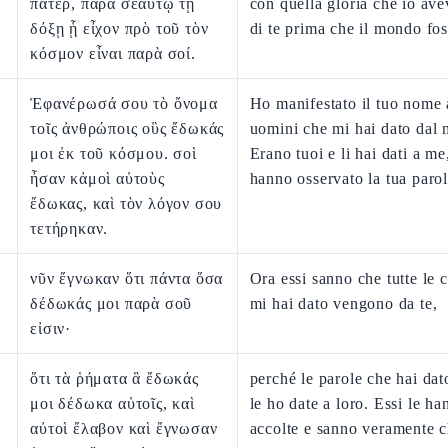
πάτερ, παρὰ σεαυτῷ τῇ
con quella gloria che io av
δόξῃ ᾗ εἶχον πρὸ τοῦ τὸν
di te prima che il mondo fos
κόσμον εἶναι παρὰ σοί.
Ἐφανέρωσά σου τὸ ὄνομα
Ho manifestato il tuo nome 
τοῖς ἀνθρώποις οὓς ἔδωκάς
uomini che mi hai dato dal
μοι ἐκ τοῦ κόσμου. σοὶ
Erano tuoi e li hai dati a me
ἦσαν κἀμοὶ αὐτοὺς
hanno osservato la tua parol
ἔδωκας, καὶ τὸν λόγον σου
τετήρηκαν.
νῦν ἔγνωκαν ὅτι πάντα ὅσα
Ora essi sanno che tutte le 
δέδωκάς μοι παρὰ σοῦ
mi hai dato vengono da te,
εἰσιν·
ὅτι τὰ ῥήματα ἃ ἔδωκάς
perché le parole che hai dat
μοι δέδωκα αὐτοῖς, καὶ
le ho date a loro. Essi le ha
αὐτοὶ ἔλαβον καὶ ἔγνωσαν
accolte e sanno veramente 