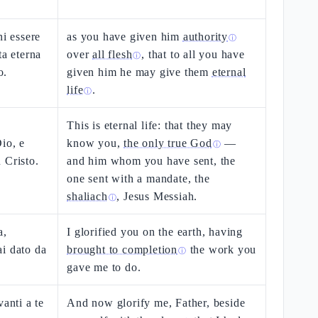
ni essere
as you have given him
authority
ⓘ
ta eterna
over
all flesh
, that to all you have
ⓘ
o.
given him he may give them
eternal
life
.
ⓘ
This is eternal life: that they may
io, e
know you,
the only true God
—
ⓘ
 Cristo.
and him whom you have sent, the
one sent with a mandate, the
shaliach
, Jesus Messiah.
ⓘ
a,
I glorified you on the earth, having
i dato da
brought to completion
the work you
ⓘ
gave me to do.
vanti a te
And now glorify me, Father, beside