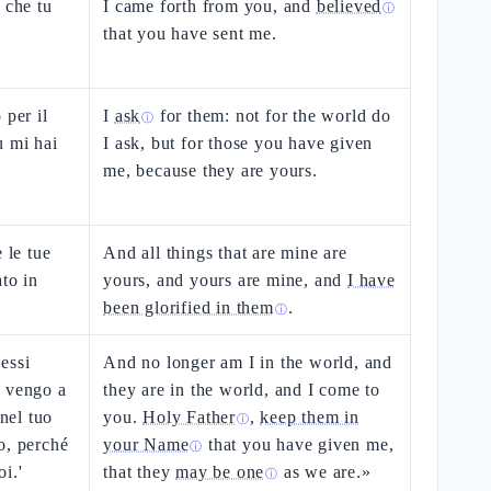
 che tu
I came forth from you, and
believed
ⓘ
that you have sent me.
 per il
I
ask
for them: not for the world do
ⓘ
u mi hai
I ask, but for those you have given
me, because they are yours.
 le tue
And all things that are mine are
ato in
yours, and yours are mine, and
I have
been glorified in them
.
ⓘ
essi
And no longer am I in the world, and
o vengo a
they are in the world, and I come to
 nel tuo
you.
Holy Father
,
keep them in
ⓘ
o, perché
your Name
that you have given me,
ⓘ
i.'
that they
may be one
as we are.»
ⓘ