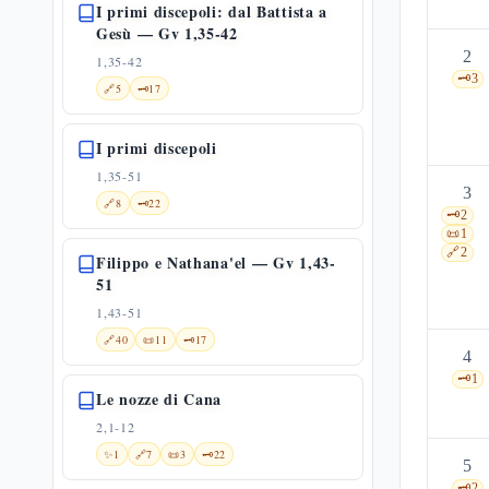
I primi discepoli: dal Battista a
Gesù — Gv 1,35-42
2
1,35-42
🗝️
3
🔗
5
🗝️
17
I primi discepoli
1,35-51
3
🔗
8
🗝️
22
🗝️
2
📜
1
🔗
2
Filippo e Nathana'el — Gv 1,43-
51
1,43-51
🔗
40
📜
11
🗝️
17
4
🗝️
1
Le nozze di Cana
2,1-12
✨
1
🔗
7
📜
3
🗝️
22
5
🗝️
2