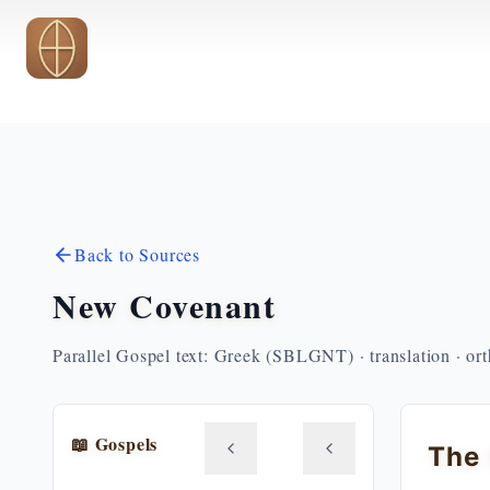
Skip to main content
Back to Sources
New Covenant
Parallel Gospel text: Greek (SBLGNT) · translation · or
📖 Gospels
The 