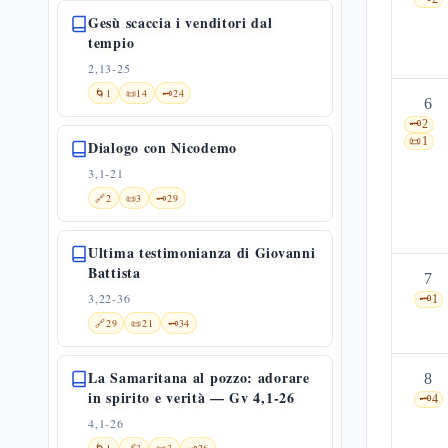
Gesù scaccia i venditori dal
tempio
2,13-25
🌀
1
📜
14
🗝️
24
6
🗝️
2
📜
1
Dialogo con Nicodemo
3,1-21
🔗
2
📜
3
🗝️
29
Ultima testimonianza di Giovanni
Battista
7
3,22-36
🗝️
1
🔗
29
📜
21
🗝️
34
La Samaritana al pozzo: adorare
8
in spirito e verità — Gv 4,1-26
🗝️
4
4,1-26