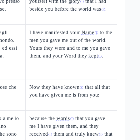
evo presso
yourself with the
glory
that I had
ⓘ
se.
beside you
before the world was
.
ⓘ
agli
I have manifested your
Name
to the
ⓘ
 mondo.
men you gave me out of the world.
, ed essi
Yours they were and to me you gave
a.
them, and your Word they
kept
.
ⓘ
cose che
Now they
have known
that all that
ⓘ
you have given me is from you:
o a me io
because the
words
that you gave
ⓘ
nno
me I have given them, and they
che sono
received
them and
truly knew
that
ⓘ
ⓘ