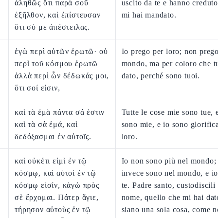
ἀληθῶς ὅτι παρὰ σοῦ
uscito da te e hanno creduto
ἐξῆλθον, καὶ ἐπίστευσαν
mi hai mandato.
ὅτι σύ με ἀπέστειλας.
ἐγὼ περὶ αὐτῶν ἐρωτῶ· οὐ
Io prego per loro; non prego
περὶ τοῦ κόσμου ἐρωτῶ
mondo, ma per coloro che t
ἀλλὰ περὶ ὧν δέδωκάς μοι,
dato, perché sono tuoi.
ὅτι σοί εἰσιν,
καὶ τὰ ἐμὰ πάντα σά ἐστιν
Tutte le cose mie sono tue, e
καὶ τὰ σὰ ἐμά, καὶ
sono mie, e io sono glorific
δεδόξασμαι ἐν αὐτοῖς.
loro.
καὶ οὐκέτι εἰμὶ ἐν τῷ
Io non sono più nel mondo; 
κόσμῳ, καὶ αὐτοὶ ἐν τῷ
invece sono nel mondo, e i
κόσμῳ εἰσίν, κἀγὼ πρὸς
te. Padre santo, custodiscili
σὲ ἔρχομαι. Πάτερ ἅγιε,
nome, quello che mi hai dat
τήρησον αὐτοὺς ἐν τῷ
siano una sola cosa, come no