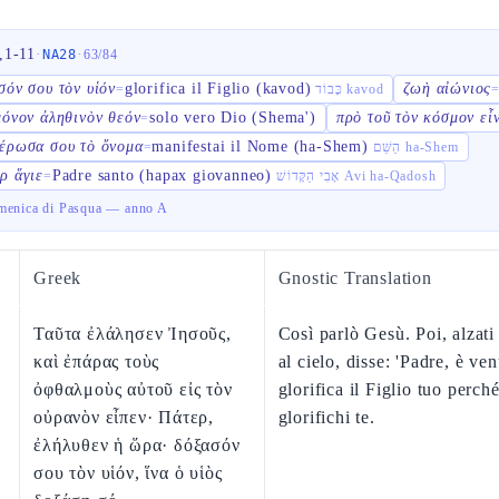
,1-11
·
·
NA28
63
/
84
σόν σου τὸν υἱόν
glorifica il Figlio (kavod)
ζωὴ αἰώνιος
=
כָּבוֹד kavod
μόνον ἀληθινὸν θεόν
solo vero Dio (Shema')
πρὸ τοῦ τὸν κόσμον εἶ
=
έρωσα σου τὸ ὄνομα
manifestai il Nome (ha-Shem)
=
הַשֵּׁם ha-Shem
ρ ἅγιε
Padre santo (hapax giovanneo)
=
אָבִי הַקָּדוֹשׁ Avi ha-Qadosh
menica di Pasqua — anno A
Greek
Gnostic Translation
Ταῦτα ἐλάλησεν Ἰησοῦς,
Così parlò Gesù. Poi, alzati
καὶ ἐπάρας τοὺς
al cielo, disse: 'Padre, è ven
ὀφθαλμοὺς αὐτοῦ εἰς τὸν
glorifica il Figlio tuo perché
οὐρανὸν εἶπεν· Πάτερ,
glorifichi te.
ἐλήλυθεν ἡ ὥρα· δόξασόν
σου τὸν υἱόν, ἵνα ὁ υἱὸς