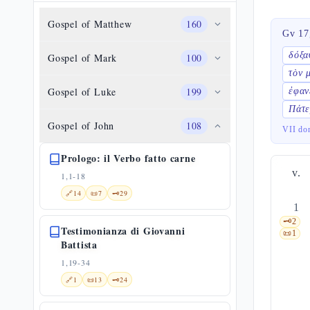
Gospel of Matthew
160
Gv 17
δόξα
Gospel of Mark
100
τὸν 
Gospel of Luke
199
ἐφαν
Πάτε
Gospel of John
108
VII do
Prologo: il Verbo fatto carne
v.
1,1-18
🔗
14
📜
7
🗝️
29
1
🗝️
2
Testimonianza di Giovanni
📜
1
Battista
1,19-34
🔗
1
📜
13
🗝️
24