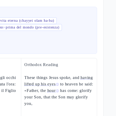
vita eterna (chayyei olam ha-ba)
=
ναι
prima del mondo (pre-esistenza)
=
Orthodox Reading
 gli occhi
These things Jesus spoke, and
having
uta l'ora:
lifted up his eyes
to heaven he said:
ⓘ
 il Figlio
«Father, the
hour
has come: glorify
ⓘ
your Son, that the Son may glorify
you,