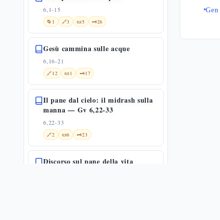
6,1-15
Gen
🌀
1
🔗
3
📜
5
🗝️
26
Gesù cammina sulle acque
6,16-21
🔗
12
📜
1
🗝️
17
Il pane dal cielo: il midrash sulla
manna — Gv 6,22-33
6,22-33
🔗
2
📜
6
🗝️
23
Discorso sul pane della vita
6,22-59
✨
1
🌀
1
🔗
14
📜
4
«Io sono il pane della vita»: il