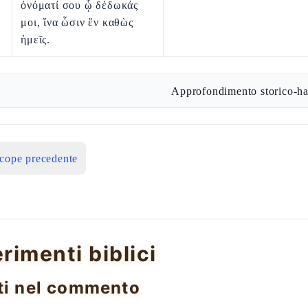
ὀνόματί σου ᾧ δέδωκάς
μοι, ἵνα ὦσιν ἓν καθὼς
ἡμεῖς.
Approfondimento storico-ha
icope precedente
erimenti biblici
ti nel commento