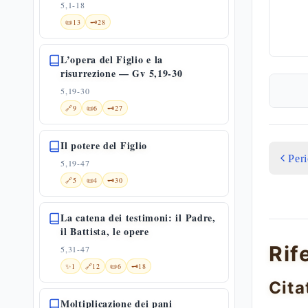
5,1-18
📜
13
🗝️
28
L’opera del Figlio e la
risurrezione — Gv 5,19-30
5,19-30
🔗
9
📜
6
🗝️
27
Il potere del Figlio
Per
5,19-47
🔗
5
📜
4
🗝️
30
La catena dei testimoni: il Padre,
il Battista, le opere
Rif
5,31-47
✨
1
🔗
12
📜
6
🗝️
18
Cita
Moltiplicazione dei pani