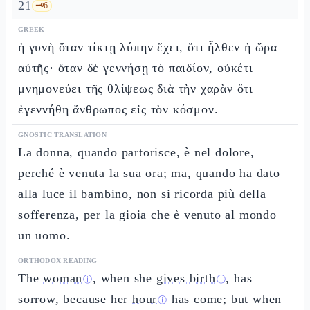
21
🗝️
6
GREEK
ἡ γυνὴ ὅταν τίκτῃ λύπην ἔχει, ὅτι ἦλθεν ἡ ὥρα
αὐτῆς· ὅταν δὲ γεννήσῃ τὸ παιδίον, οὐκέτι
μνημονεύει τῆς θλίψεως διὰ τὴν χαρὰν ὅτι
ἐγεννήθη ἄνθρωπος εἰς τὸν κόσμον.
GNOSTIC TRANSLATION
La donna, quando partorisce, è nel dolore,
perché è venuta la sua ora; ma, quando ha dato
alla luce il bambino, non si ricorda più della
sofferenza, per la gioia che è venuto al mondo
un uomo.
ORTHODOX READING
The
woman
, when she
gives birth
, has
ⓘ
ⓘ
sorrow, because her
hour
has come; but when
ⓘ