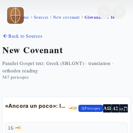
Skip to main content
Giovanni 16 16 24
Home
Sources
New covenant
Back to Sources
New Covenant
Parallel Gospel text: Greek (SBLGNT) · translation ·
orthodox reading
567
pericopes
«Ancora un poco»: la tristezza che diventa gioia
ת
AZ
ω
ΑΩ
🗝️
30
Pericopes
16
🗝️
3