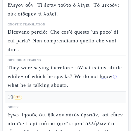
ἔλεγον οὖν· Τί ἐστιν τοῦτο ὃ λέγει· Τὸ μικρόν;
οὐκ οἴδαμεν τί λαλεῖ.
GNOSTIC TRANSLATION
Dicevano perciò: 'Che cos'è questo 'un poco' di
cui parla? Non comprendiamo quello che vuol
dire'.
ORTHODOX READING
They were saying therefore: «What is this «little
while» of which he speaks? We do not
know
ⓘ
what he is talking about».
19
🗝️
2
GREEK
ἔγνω Ἰησοῦς ὅτι ἤθελον αὐτὸν ἐρωτᾶν, καὶ εἶπεν
αὐτοῖς· Περὶ τούτου ζητεῖτε μετ' ἀλλήλων ὅτι