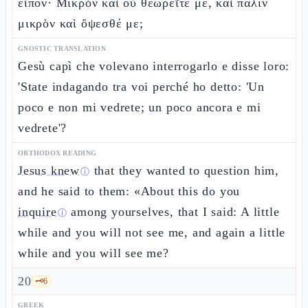
εἶπον· Μικρὸν καὶ οὐ θεωρεῖτέ με, καὶ πάλιν
μικρὸν καὶ ὄψεσθέ με;
GNOSTIC TRANSLATION
Gesù capì che volevano interrogarlo e disse loro:
'State indagando tra voi perché ho detto: 'Un
poco e non mi vedrete; un poco ancora e mi
vedrete'?
ORTHODOX READING
Jesus knew
that they wanted to question him,
ⓘ
and he said to them: «About this do you
inquire
among yourselves, that I said: A little
ⓘ
while and you will not see me, and again a little
while and you will see me?
20
🗝️
6
GREEK