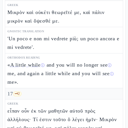
GREEK
Μικρὸν καὶ οὐκέτι θεωρεῖτέ με, καὶ πάλιν
μικρὸν καὶ ὄψεσθέ με.
GNOSTIC TRANSLATION
'Un poco e non mi vedrete più; un poco ancora e
mi vedrete'.
ORTHODOX READING
«
A little while
and you will no longer
see
ⓘ
ⓘ
me, and again a little while and you will
see
ⓘ
me».
17
🗝️
2
GREEK
εἶπαν οὖν ἐκ τῶν μαθητῶν αὐτοῦ πρὸς
ἀλλήλους· Τί ἐστιν τοῦτο ὃ λέγει ἡμῖν· Μικρὸν