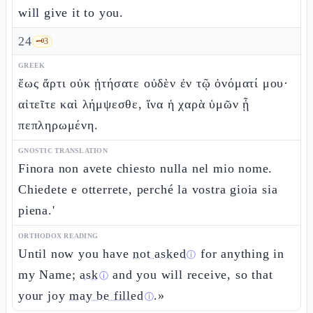
will give it to you.
24
🗝️
3
GREEK
ἕως ἄρτι οὐκ ᾐτήσατε οὐδὲν ἐν τῷ ὀνόματί μου·
αἰτεῖτε καὶ λήμψεσθε, ἵνα ἡ χαρὰ ὑμῶν ᾖ
πεπληρωμένη.
GNOSTIC TRANSLATION
Finora non avete chiesto nulla nel mio nome.
Chiedete e otterrete, perché la vostra gioia sia
piena.'
ORTHODOX READING
Until now you have
not asked
for anything in
ⓘ
my Name;
ask
and you will receive, so that
ⓘ
your joy
may be filled
.»
ⓘ