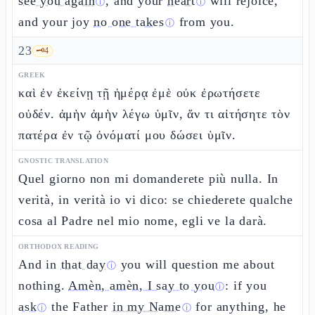
see you again
, and your
heart
will rejoice,
ⓘ
ⓘ
and your joy
no one takes
from you.
ⓘ
23
🗝️
4
GREEK
καὶ ἐν ἐκείνῃ τῇ ἡμέρᾳ ἐμὲ οὐκ ἐρωτήσετε
οὐδέν. ἀμὴν ἀμὴν λέγω ὑμῖν, ἄν τι αἰτήσητε τὸν
πατέρα ἐν τῷ ὀνόματί μου δώσει ὑμῖν.
GNOSTIC TRANSLATION
Quel giorno non mi domanderete più nulla. In
verità, in verità io vi dico: se chiederete qualche
cosa al Padre nel mio nome, egli ve la darà.
ORTHODOX READING
And in
that day
you will question me about
ⓘ
nothing.
Amèn, amèn, I say to you
: if you
ⓘ
ask
the Father
in my Name
for anything, he
ⓘ
ⓘ