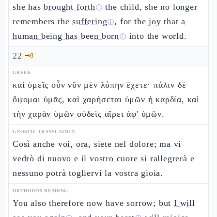
she has
brought forth
the child, she no longer
ⓘ
remembers the
suffering
, for the joy that
a
ⓘ
human being has been born
into the world.
ⓘ
22
🗝️
3
GREEK
καὶ ὑμεῖς οὖν νῦν μὲν λύπην ἔχετε· πάλιν δὲ
ὄψομαι ὑμᾶς, καὶ χαρήσεται ὑμῶν ἡ καρδία, καὶ
τὴν χαρὰν ὑμῶν οὐδεὶς αἴρει ἀφ' ὑμῶν.
GNOSTIC TRANSLATION
Così anche voi, ora, siete nel dolore; ma vi
vedrò di nuovo e il vostro cuore si rallegrerà e
nessuno potrà togliervi la vostra gioia.
ORTHODOX READING
You also therefore now have sorrow; but
I will