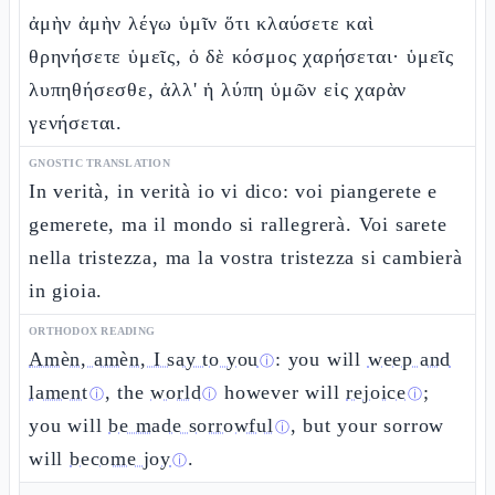
ἀμὴν ἀμὴν λέγω ὑμῖν ὅτι κλαύσετε καὶ
θρηνήσετε ὑμεῖς, ὁ δὲ κόσμος χαρήσεται· ὑμεῖς
λυπηθήσεσθε, ἀλλ' ἡ λύπη ὑμῶν εἰς χαρὰν
γενήσεται.
GNOSTIC TRANSLATION
In verità, in verità io vi dico: voi piangerete e
gemerete, ma il mondo si rallegrerà. Voi sarete
nella tristezza, ma la vostra tristezza si cambierà
in gioia.
ORTHODOX READING
Amèn, amèn, I say to you
: you will
weep and
ⓘ
lament
, the
world
however will
rejoice
;
ⓘ
ⓘ
ⓘ
you will
be made sorrowful
, but your sorrow
ⓘ
will
become joy
.
ⓘ