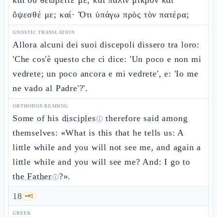
καὶ οὐ θεωρεῖτέ με, καὶ πάλιν μικρὸν καὶ
ὄψεσθέ με; καί· Ὅτι ὑπάγω πρὸς τὸν πατέρα;
GNOSTIC TRANSLATION
Allora alcuni dei suoi discepoli dissero tra loro:
'Che cos'è questo che ci dice: 'Un poco e non mi
vedrete; un poco ancora e mi vedrete', e: 'Io me
ne vado al Padre'?'.
ORTHODOX READING
Some of his
disciples
therefore said among
ⓘ
themselves: «What is this that he tells us: A
little while and you will not see me, and again a
little while and you will see me? And: I go
to
the Father
?».
ⓘ
18
🗝️
1
GREEK