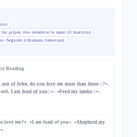
nto)
 τὰς χεῖράς σου
stenderai le mani (il martirio)
=
οι
Seguimi (chiamata rinnovata)
=
ox Reading
 son of John, do you love me more than these
?».
ⓘ
Lord,
I am fond of you
». «
Feed my lambs
».
ⓘ
ⓘ
u love me?». «I am fond of you». «
Shepherd my
».
ⓘ