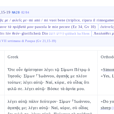
,15-19
·
·
NA28
82
/
84
ᾷς με / φιλεῖς με
mi ami / mi vuoi bene (triplice, ripara il rinnegame
=
αινε τὰ πρόβατά μου
pascola le mie pecore (Ez 34; Gv 10)
ἐκτενεῖς
=
σει τὸν θεόν
glorificherà Dio
Ἀκολούθει μ
=
קידוש השם qiddush ha-Shem
ì VII settimana di Pasqua (Gv 21,15-19)
Greek
Orthod
Ὅτε οὖν ἠρίστησαν λέγει τῷ Σίμωνι Πέτρῳ ὁ
«
Simon
Ἰησοῦς· Σίμων ⸀Ἰωάννου, ἀγαπᾷς με πλέον
«Yes, 
τούτων; λέγει αὐτῷ· Ναί, κύριε, σὺ οἶδας ὅτι
φιλῶ σε. λέγει αὐτῷ· Βόσκε τὰ ἀρνία μου.
λέγει αὐτῷ πάλιν δεύτερον· Σίμων ⸀Ἰωάννου,
«Do yo
ἀγαπᾷς με; λέγει αὐτῷ· Ναί, κύριε, σὺ οἶδας
sheep