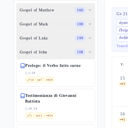
Gospel of Matthew
160
Gv 21
ἀγαπ
Gospel of Mark
100
Ποίμ
Gospel of Luke
199
δοξά
Venerd
Gospel of John
108
v.
Prologo: il Verbo fatto carne
1,1-18
15
🔗
14
📜
7
🗝️
29
🗝️
3
Testimonianza di Giovanni
Battista
1,19-34
16
🔗
1
📜
13
🗝️
24
🗝️
1