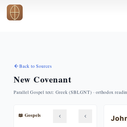
Skip to main content
Back to Sources
New Covenant
Parallel Gospel text: Greek (SBLGNT) · orthodox readi
📖 Gospels
John