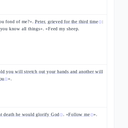
ou fond of me?».
Peter, grieved for the third time
:
ⓘ
 you know all things». «Feed my sheep.
d you will stretch out your hands and another will
you
».
ⓘ
t death he would glorify God
. «
Follow me
».
ⓘ
ⓘ