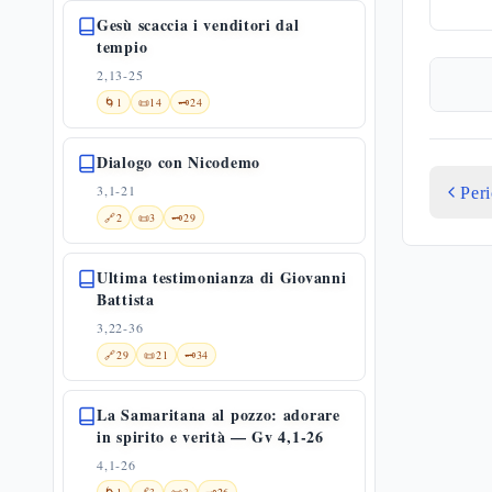
Gesù scaccia i venditori dal
tempio
2,13-25
🌀
1
📜
14
🗝️
24
Dialogo con Nicodemo
3,1-21
Per
🔗
2
📜
3
🗝️
29
Ultima testimonianza di Giovanni
Battista
3,22-36
🔗
29
📜
21
🗝️
34
La Samaritana al pozzo: adorare
in spirito e verità — Gv 4,1-26
4,1-26