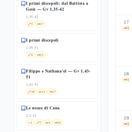
I primi discepoli: dal Battista a
Gesù — Gv 1,35-42
1,35-42
17
🔗
5
🗝️
17
🗝️
1
I primi discepoli
1,35-51
🔗
8
🗝️
22
Filippo e Nathana'el — Gv 1,43-
18
51
🗝️
1
1,43-51
🔗
40
📜
11
🗝️
17
Le nozze di Cana
2,1-12
19
✨
1
🔗
7
📜
3
🗝️
22
🗝️
2