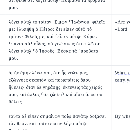
ὅτι φιλῶ σε. λέγει αὐτῷ· Ποίμαινε τὰ πρόβατά
μου.
λέγει αὐτῷ τὸ τρίτον· Σίμων ⸀Ἰωάννου, φιλεῖς
«Are y
με; ἐλυπήθη ὁ Πέτρος ὅτι εἶπεν αὐτῷ τὸ
«Lord,
τρίτον· Φιλεῖς με; καὶ ⸀εἶπεν αὐτῷ· Κύριε,
⸂πάντα σὺ⸃ οἶδας, σὺ γινώσκεις ὅτι φιλῶ σε.
λέγει αὐτῷ ⸀ὁ Ἰησοῦς· Βόσκε τὰ ⸀πρόβατά
μου.
ἀμὴν ἀμὴν λέγω σοι, ὅτε ἦς νεώτερος,
When ol
ἐζώννυες σεαυτὸν καὶ περιεπάτεις ὅπου
carry 
ἤθελες· ὅταν δὲ γηράσῃς, ἐκτενεῖς τὰς χεῖράς
σου, καὶ ἄλλος ⸂σε ζώσει⸃ καὶ οἴσει ὅπου οὐ
θέλεις.
τοῦτο δὲ εἶπεν σημαίνων ποίῳ θανάτῳ δοξάσει
By wha
τὸν θεόν. καὶ τοῦτο εἰπὼν λέγει αὐτῷ·