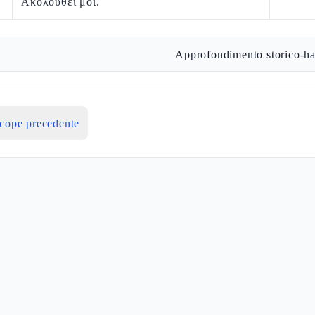
Ἀκολούθει μοι.
Approfondimento storico-ha
icope precedente