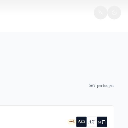
567
pericopes
ת
AZ
ω
ΑΩ
🗝️
8