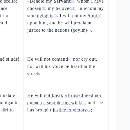
o scelto;
«Behold my
Servant
, whom I have
ⓘ
iace
chosen
; my
beloved
, in whom my
ⓘ
ⓘ
irito
soul
delights
. I will put my
Spirit
ⓘ
ⓘ
à il
upon him, and he will proclaim
justice to the nations (goyim)
.
ⓘ
né si udrà
He will not
contend
nor cry out,
ⓘ
nor will his voice be heard in the
streets.
rinata e
He will not break a bruised reed nor
fumigante,
quench a smoldering wick
, until he
ⓘ
diritto
has brought
justice to victory
;
ⓘ