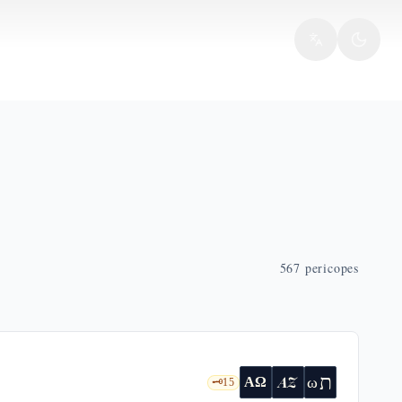
567
pericopes
ת
AZ
ω
ΑΩ
🗝️
15