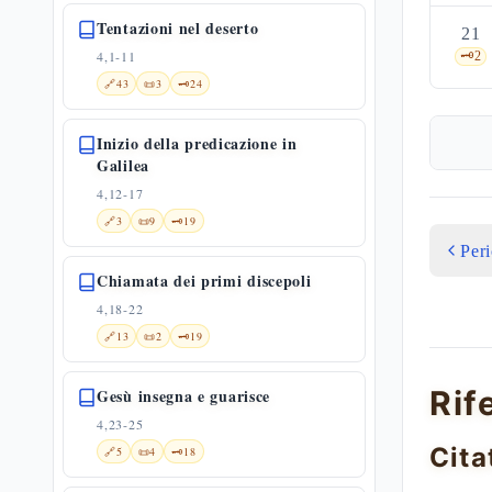
Tentazioni nel deserto
21
4,1-11
🗝️
2
🔗
43
📜
3
🗝️
24
Inizio della predicazione in
Galilea
4,12-17
🔗
3
📜
9
🗝️
19
Per
Chiamata dei primi discepoli
4,18-22
🔗
13
📜
2
🗝️
19
Rif
Gesù insegna e guarisce
4,23-25
Cita
🔗
5
📜
4
🗝️
18