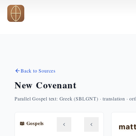
Skip to main content
Back to Sources
New Covenant
Parallel Gospel text: Greek (SBLGNT) · translation · or
📖 Gospels
mat