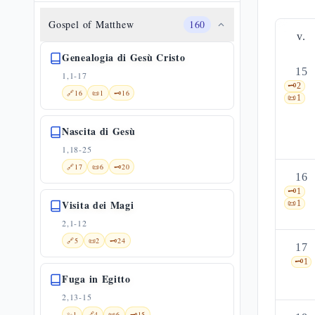
Gospel of Matthew
160
v.
Genealogia di Gesù Cristo
15
1,1-17
🗝️
2
🔗
16
📜
1
🗝️
16
📜
1
Nascita di Gesù
1,18-25
🔗
17
📜
6
🗝️
20
16
🗝️
1
Visita dei Magi
📜
1
2,1-12
🔗
5
📜
2
🗝️
24
17
🗝️
1
Fuga in Egitto
2,13-15
✨
1
🔗
4
📜
6
🗝️
15