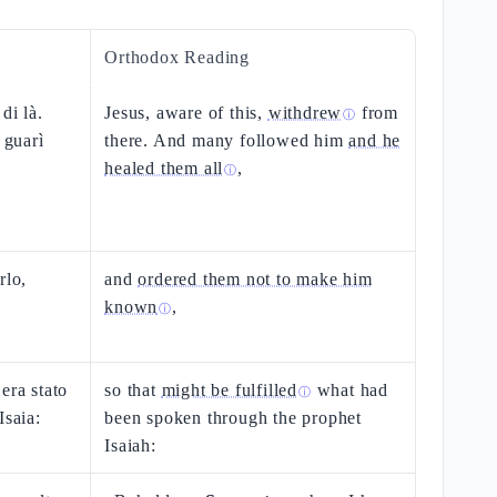
Orthodox Reading
di là.
Jesus, aware of this,
withdrew
from
ⓘ
 guarì
there. And many followed him
and he
healed them all
,
ⓘ
rlo,
and
ordered them not to make him
known
,
ⓘ
era stato
so that
might be fulfilled
what had
ⓘ
Isaia:
been spoken through the prophet
Isaiah: