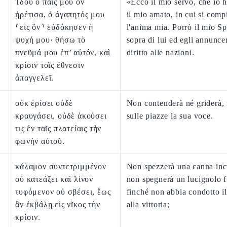
Ἰδοὺ ὁ παῖς μου ὃν
«Ecco il mio servo, che io h
ᾑρέτισα, ὁ ἀγαπητός μου
il mio amato, in cui si comp
⸂εἰς ὃν⸃ εὐδόκησεν ἡ
l'anima mia. Porrò il mio Sp
ψυχή μου· θήσω τὸ
sopra di lui ed egli annuncer
πνεῦμά μου ἐπ’ αὐτόν, καὶ
diritto alle nazioni.
κρίσιν τοῖς ἔθνεσιν
ἀπαγγελεῖ.
οὐκ ἐρίσει οὐδὲ
Non contenderà né griderà, 
κραυγάσει, οὐδὲ ἀκούσει
sulle piazze la sua voce.
τις ἐν ταῖς πλατείαις τὴν
φωνὴν αὐτοῦ.
κάλαμον συντετριμμένον
Non spezzerà una canna inc
οὐ κατεάξει καὶ λίνον
non spegnerà un lucignolo 
τυφόμενον οὐ σβέσει, ἕως
finché non abbia condotto il 
ἂν ἐκβάλῃ εἰς νῖκος τὴν
alla vittoria;
κρίσιν.