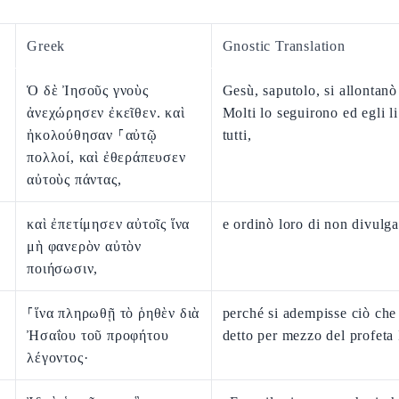
Greek
Gnostic Translation
Ὁ δὲ Ἰησοῦς γνοὺς
Gesù, saputolo, si allontanò 
ἀνεχώρησεν ἐκεῖθεν. καὶ
Molti lo seguirono ed egli li
ἠκολούθησαν ⸀αὐτῷ
tutti,
πολλοί, καὶ ἐθεράπευσεν
αὐτοὺς πάντας,
καὶ ἐπετίμησεν αὐτοῖς ἵνα
e ordinò loro di non divulga
μὴ φανερὸν αὐτὸν
ποιήσωσιν,
⸀ἵνα πληρωθῇ τὸ ῥηθὲν διὰ
perché si adempisse ciò che 
Ἠσαΐου τοῦ προφήτου
detto per mezzo del profeta 
λέγοντος·