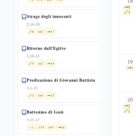
18
🗝️
6
🔗
3
Strage degli innocenti
2,16-18
🔗
8
📜
3
🗝️
17
Ritorno dall'Egitto
2,19-23
19
🔗
5
📜
3
🗝️
19
🗝️
1
Predicazione di Giovanni Battista
3,1-12
🔗
2
📜
4
🗝️
15
20
🗝️
2
Battesimo di Gesù
🔗
2
3,13-17
✨
1
🔗
19
📜
5
🗝️
16