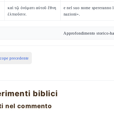
καὶ τῷ ὀνόματι αὐτοῦ ἔθνη
e nel suo nome spereranno l
ἐλπιοῦσιν.
nazioni».
Approfondimento storico-ha
icope precedente
erimenti biblici
ti nel commento