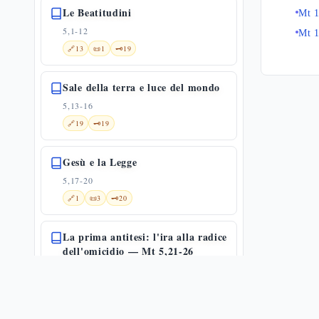
Le Beatitudini
Mt 1
5,1-12
Mt 
🔗
13
📜
1
🗝️
19
Sale della terra e luce del mondo
5,13-16
🔗
19
🗝️
19
Gesù e la Legge
5,17-20
🔗
1
📜
3
🗝️
20
La prima antitesi: l'ira alla radice
dell'omicidio — Mt 5,21-26
5,21-26
🌀
1
🔗
8
📜
5
🗝️
20