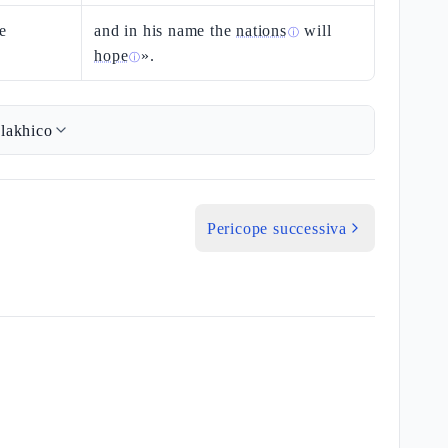
e
and in his name the
nations
will
ⓘ
hope
».
ⓘ
lakhico
Pericope successiva