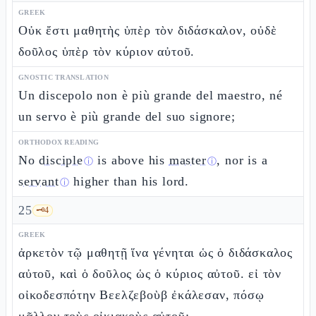
GREEK
Οὐκ ἔστι μαθητὴς ὑπὲρ τὸν διδάσκαλον, οὐδὲ
δοῦλος ὑπὲρ τὸν κύριον αὐτοῦ.
GNOSTIC TRANSLATION
Un discepolo non è più grande del maestro, né
un servo è più grande del suo signore;
ORTHODOX READING
No
disciple
is above his
master
, nor is a
ⓘ
ⓘ
servant
higher than his lord.
ⓘ
25
🗝️
4
GREEK
ἀρκετὸν τῷ μαθητῇ ἵνα γένηται ὡς ὁ διδάσκαλος
αὐτοῦ, καὶ ὁ δοῦλος ὡς ὁ κύριος αὐτοῦ. εἰ τὸν
οἰκοδεσπότην Βεελζεβοὺβ ἐκάλεσαν, πόσῳ