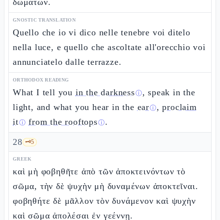
δωμάτων.
GNOSTIC TRANSLATION
Quello che io vi dico nelle tenebre voi ditelo
nella luce, e quello che ascoltate all'orecchio voi
annunciatelo dalle terrazze.
ORTHODOX READING
What I tell you
in the darkness
, speak in the
ⓘ
light, and what you hear in the
ear
,
proclaim
ⓘ
it
from the rooftops
.
ⓘ
ⓘ
28
🗝️
5
GREEK
καὶ μὴ φοβηθῆτε ἀπὸ τῶν ἀποκτεινόντων τὸ
σῶμα, τὴν δὲ ψυχὴν μὴ δυναμένων ἀποκτεῖναι.
φοβηθήτε δὲ μᾶλλον τὸν δυνάμενον καὶ ψυχὴν
καὶ σῶμα ἀπολέσαι ἐν γεέννῃ.