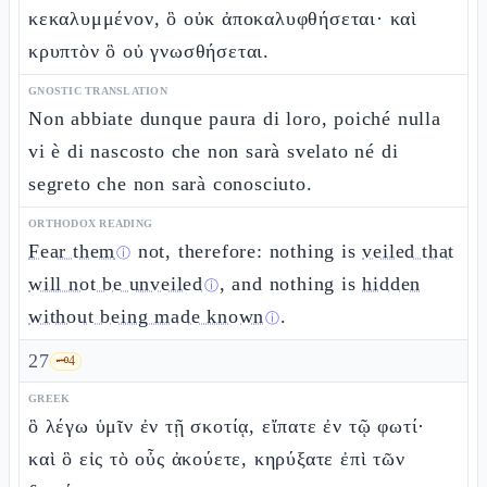
κεκαλυμμένον, ὃ οὐκ ἀποκαλυφθήσεται· καὶ
κρυπτὸν ὃ οὐ γνωσθήσεται.
GNOSTIC TRANSLATION
Non abbiate dunque paura di loro, poiché nulla
vi è di nascosto che non sarà svelato né di
segreto che non sarà conosciuto.
ORTHODOX READING
Fear them
not, therefore: nothing is
veiled that
ⓘ
will not be unveiled
, and nothing is
hidden
ⓘ
without being made known
.
ⓘ
27
🗝️
4
GREEK
ὃ λέγω ὑμῖν ἐν τῇ σκοτίᾳ, εἴπατε ἐν τῷ φωτί·
καὶ ὃ εἰς τὸ οὖς ἀκούετε, κηρύξατε ἐπὶ τῶν