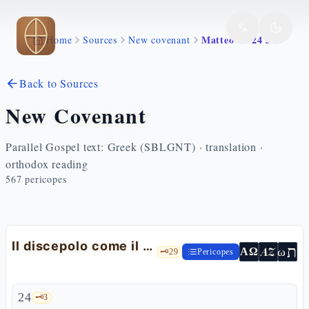
Skip to main content
Matteo 10 24 33
Home
Sources
New covenant
Back to Sources
New Covenant
Parallel Gospel text: Greek (SBLGNT) · translation ·
orthodox reading
567
pericopes
Il discepolo come il maestro: non abbiate paura
ת
AZ
ω
ΑΩ
🗝️
29
Pericopes
24
🗝️
3