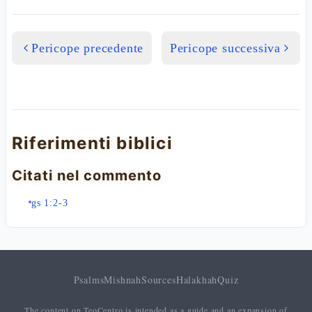
Pericope precedente
Pericope successiva
Riferimenti biblici
Citati nel commento
gs 1:2-3
Psalms
Mishnah
Sources
Halakhah
Quiz
The content on TeoCentro is intended as a guide and an expansion of