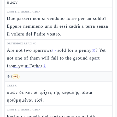
ὑμῶν·
GNOSTIC TRANSLATION
Due passeri non si vendono forse per un soldo?
Eppure nemmeno uno di essi cadrà a terra senza
il volere del Padre vostro.
ORTHODOX READING
Are not two
sparrows
sold for a
penny
? Yet
ⓘ
ⓘ
not one of them will fall to the ground
apart
from your Father
.
ⓘ
30
🗝️
1
GREEK
ὑμῶν δὲ καὶ αἱ τρίχες τῆς κεφαλῆς πᾶσαι
ἠριθμημέναι εἰσί.
GNOSTIC TRANSLATION
Perfino i capelli del vostro capo sono tutti