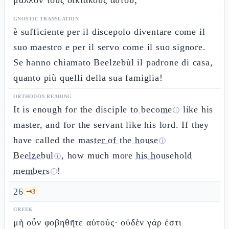
μᾶλλον τοὺς οἰκιακοὺς αὐτοῦ;
GNOSTIC TRANSLATION
è sufficiente per il discepolo diventare come il
suo maestro e per il servo come il suo signore.
Se hanno chiamato Beelzebùl il padrone di casa,
quanto più quelli della sua famiglia!
ORTHODOX READING
It is enough for the disciple
to become
like his
ⓘ
master, and for the servant like his lord. If they
have called the
master of the house
ⓘ
Beelzebul
, how much more
his household
ⓘ
members
!
ⓘ
26
🗝️
3
GREEK
μὴ οὖν φοβηθῆτε αὐτούς· οὐδὲν γάρ ἐστι