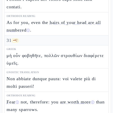
contati.
ORTHODOX READING
As for you, even the
hairs of your head are all
numbered
.
ⓘ
31
🗝️
2
GREEK
μὴ οὖν φοβηθῆτε, πολλῶν στρουθίων διαφέρετε
ὑμεῖς.
GNOSTIC TRANSLATION
Non abbiate dunque paura: voi valete più di
molti passeri!
ORTHODOX READING
Fear
not, therefore: you
are worth more
than
ⓘ
ⓘ
many sparrows.