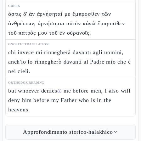
GREEK
ὅστις δ' ἂν ἀρνήσηταί με ἔμπροσθεν τῶν
ἀνθρώπων, ἀρνήσομαι αὐτὸν κἀγὼ ἔμπροσθεν
τοῦ πατρός μου τοῦ ἐν οὐρανοῖς.
GNOSTIC TRANSLATION
chi invece mi rinnegherà davanti agli uomini,
anch'io lo rinnegherò davanti al Padre mio che è
nei cieli.
ORTHODOX READING
but whoever
denies
me before men, I also will
ⓘ
deny him before my Father who is in the
heavens.
Approfondimento storico-halakhico