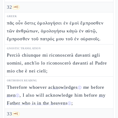
32
🗝️
3
GREEK
πᾶς οὖν ὅστις ὁμολογήσει ἐν ἐμοὶ ἔμπροσθεν
τῶν ἀνθρώπων, ὁμολογήσω κἀγὼ ἐν αὐτῷ,
ἔμπροσθεν τοῦ πατρός μου τοῦ ἐν οὐρανοῖς.
GNOSTIC TRANSLATION
Perciò chiunque mi riconoscerà davanti agli
uomini, anch'io lo riconoscerò davanti al Padre
mio che è nei cieli;
ORTHODOX READING
Therefore whoever
acknowledges
me before
ⓘ
men
, I also will acknowledge him before
my
ⓘ
Father who is in the heavens
;
ⓘ
33
🗝️
1