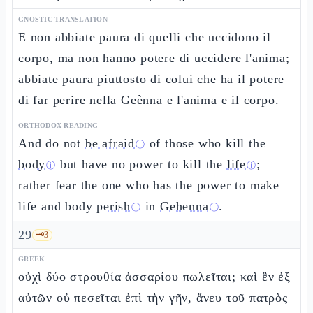
GNOSTIC TRANSLATION
E non abbiate paura di quelli che uccidono il
corpo, ma non hanno potere di uccidere l'anima;
abbiate paura piuttosto di colui che ha il potere
di far perire nella Geènna e l'anima e il corpo.
ORTHODOX READING
And do not
be afraid
of those who kill the
ⓘ
body
but have no power to kill the
life
;
ⓘ
ⓘ
rather fear the one who has the power to make
life and body
perish
in
Gehenna
.
ⓘ
ⓘ
29
🗝️
3
GREEK
οὐχὶ δύο στρουθία ἀσσαρίου πωλεῖται; καὶ ἓν ἐξ
αὐτῶν οὐ πεσεῖται ἐπὶ τὴν γῆν, ἄνευ τοῦ πατρὸς