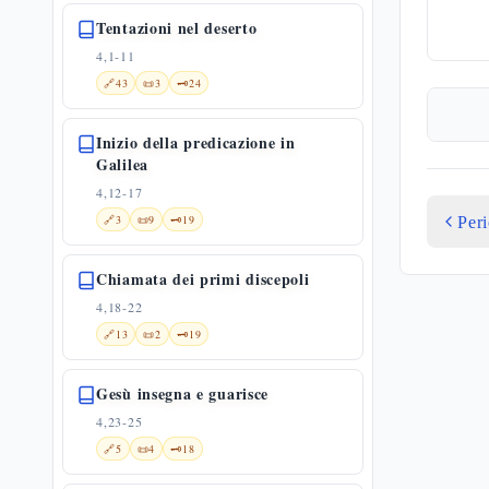
Tentazioni nel deserto
4,1-11
🔗
43
📜
3
🗝️
24
Inizio della predicazione in
Galilea
4,12-17
🔗
3
📜
9
🗝️
19
Per
Chiamata dei primi discepoli
4,18-22
🔗
13
📜
2
🗝️
19
Gesù insegna e guarisce
4,23-25
🔗
5
📜
4
🗝️
18