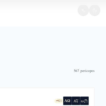
567
pericopes
ת
AZ
ω
ΑΩ
🗝️
21