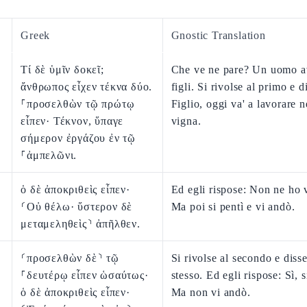
Greek
Gnostic Translation
Τί δὲ ὑμῖν δοκεῖ;
Che ve ne pare? Un uomo a
ἄνθρωπος εἶχεν τέκνα δύο.
figli. Si rivolse al primo e d
⸀προσελθὼν τῷ πρώτῳ
Figlio, oggi va' a lavorare n
εἶπεν· Τέκνον, ὕπαγε
vigna.
σήμερον ἐργάζου ἐν τῷ
⸀ἀμπελῶνι.
ὁ δὲ ἀποκριθεὶς εἶπεν·
Ed egli rispose: Non ne ho 
⸂Οὐ θέλω· ὕστερον δὲ
Ma poi si pentì e vi andò.
μεταμεληθεὶς⸃ ἀπῆλθεν.
⸂προσελθὼν δὲ⸃ τῷ
Si rivolse al secondo e disse
⸀δευτέρῳ εἶπεν ὡσαύτως·
stesso. Ed egli rispose: Sì, 
ὁ δὲ ἀποκριθεὶς εἶπεν·
Ma non vi andò.