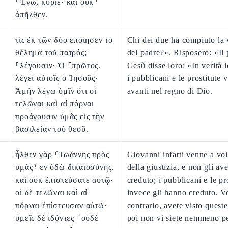
⸂Ἐγώ, κύριε· καὶ οὐκ⸃
ἀπῆλθεν.
τίς ἐκ τῶν δύο ἐποίησεν τὸ
Chi dei due ha compiuto la 
θέλημα τοῦ πατρός;
del padre?». Risposero: «Il
⸀λέγουσιν· Ὁ ⸀πρῶτος.
Gesù disse loro: «In verità i
λέγει αὐτοῖς ὁ Ἰησοῦς·
i pubblicani e le prostitute 
Ἀμὴν λέγω ὑμῖν ὅτι οἱ
avanti nel regno di Dio.
τελῶναι καὶ αἱ πόρναι
προάγουσιν ὑμᾶς εἰς τὴν
βασιλείαν τοῦ θεοῦ.
ἦλθεν γὰρ ⸂Ἰωάννης πρὸς
Giovanni infatti venne a voi
ὑμᾶς⸃ ἐν ὁδῷ δικαιοσύνης,
della giustizia, e non gli av
καὶ οὐκ ἐπιστεύσατε αὐτῷ·
creduto; i pubblicani e le pr
οἱ δὲ τελῶναι καὶ αἱ
invece gli hanno creduto. Vo
πόρναι ἐπίστευσαν αὐτῷ·
contrario, avete visto quest
ὑμεῖς δὲ ἰδόντες ⸀οὐδὲ
poi non vi siete nemmeno pe