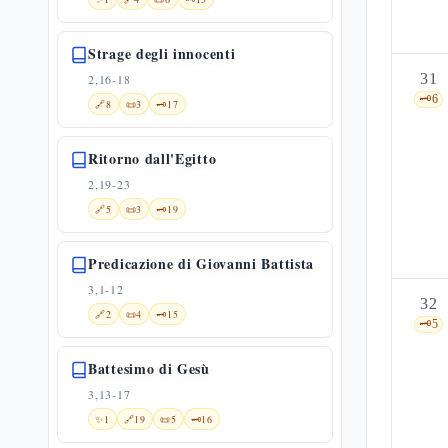
Strage degli innocenti
31
2,16-18
🗝️
6
🔗
8
📜
3
🗝️
17
Ritorno dall'Egitto
2,19-23
🔗
5
📜
3
🗝️
19
Predicazione di Giovanni Battista
3,1-12
32
🔗
2
📜
4
🗝️
15
🗝️
5
Battesimo di Gesù
3,13-17
✨
1
🔗
19
📜
5
🗝️
16