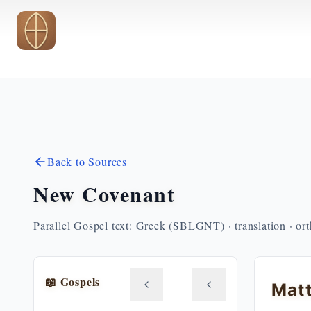
Skip to main content
Back to Sources
New Covenant
Parallel Gospel text: Greek (SBLGNT) · translation · or
📖 Gospels
Mat