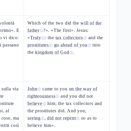
volontà
Which of the two did the
will of the
 primo». E
father
?». «The first». Jesus:
ⓘ
o vi dico:
«
Truly
: the
tax collectors
and the
ⓘ
ⓘ
vi passano
prostitutes
go ahead of you
into
ⓘ
ⓘ
the
kingdom of God
.
ⓘ
 sulla via
John
came to you
on the way of
ⓘ
ete
righteousness
and you did not
ⓘ
ostitute
believe
him; the tax collectors and
ⓘ
i, al
the prostitutes did. And you,
e cose, ma
seeing
,
did not repent
so as to
ⓘ
ⓘ
ntiti così
believe him».