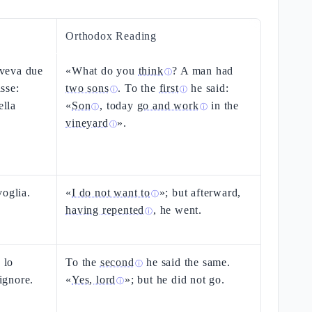
Orthodox Reading
veva due
«What do you
think
? A man had
ⓘ
isse:
two sons
. To the
first
he said:
ⓘ
ⓘ
ella
«
Son
, today
go and work
in the
ⓘ
ⓘ
vineyard
».
ⓘ
voglia.
«
I do not want to
»; but afterward,
ⓘ
having repented
, he went.
ⓘ
 lo
To the
second
he said the same.
ⓘ
signore.
«
Yes, lord
»; but he did not go.
ⓘ