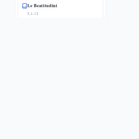
Le Beatitudini
5,1-12
🔗
13
📜
1
🗝️
19
Sale della terra e luce del mondo
5,13-16
🔗
19
🗝️
19
Gesù e la Legge
5,17-20
🔗
1
📜
3
🗝️
20
La prima antitesi: l'ira alla radice
dell'omicidio — Mt 5,21-26
5,21-26
🌀
1
🔗
8
📜
5
🗝️
20