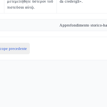
μετεμελήθητε ὕστερον τοῦ
da credergli».
πιστεῦσαι αὐτῷ.
Approfondimento storico-ha
icope precedente