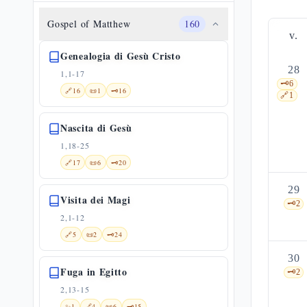
Gospel of Matthew
160
v.
Genealogia di Gesù Cristo
28
1,1-17
🗝️
6
🔗
16
📜
1
🗝️
16
🔗
1
Nascita di Gesù
1,18-25
🔗
17
📜
6
🗝️
20
29
Visita dei Magi
🗝️
2
2,1-12
🔗
5
📜
2
🗝️
24
30
Fuga in Egitto
🗝️
2
2,13-15
✨
1
🔗
4
📜
6
🗝️
15