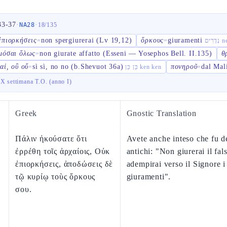
33-37
·
·
NA28
18
/
135
ἐπιορκήσεις
non spergiurerai (Lv 19,12)
ὅρκους
giuramenti
=
=
רִים
μόσαι ὅλως
non giurate affatto (Esseni — Yosephos Bell. II.135)
θ
=
ναί, οὒ οὔ
sì sì, no no (b.Shevuot 36a)
πονηροῦ
dal Mal
=
כֵּן כֵּן ken ken
=
X settimana T.O. (anno I)
Greek
Gnostic Translation
Πάλιν ἠκούσατε ὅτι
Avete anche inteso che fu de
ἐρρέθη τοῖς ἀρχαίοις, Οὐκ
antichi: "Non giurerai il fal
ἐπιορκήσεις, ἀποδώσεις δὲ
adempirai verso il Signore i
τῷ κυρίῳ τοὺς ὅρκους
giuramenti".
σου.