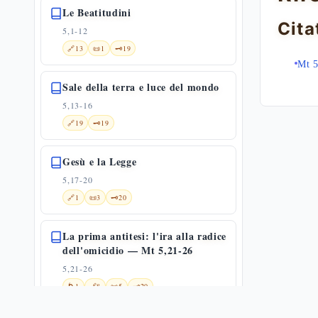
Le Beatitudini
Cita
5,1-12
🔗
13
📜
1
🗝️
19
Mt 5
Sale della terra e luce del mondo
5,13-16
🔗
19
🗝️
19
Gesù e la Legge
5,17-20
🔗
1
📜
3
🗝️
20
La prima antitesi: l'ira alla radice
dell'omicidio — Mt 5,21-26
5,21-26
🌀
1
🔗
8
📜
5
🗝️
20