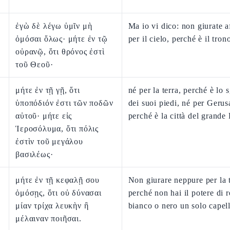
ἐγὼ δὲ λέγω ὑμῖν μὴ
Ma io vi dico: non giurate a
ὀμόσαι ὅλως· μήτε ἐν τῷ
per il cielo, perché è il tron
οὐρανῷ, ὅτι θρόνος ἐστὶ
τοῦ Θεοῦ·
μήτε ἐν τῇ γῇ, ὅτι
né per la terra, perché è lo 
ὑποπόδιόν ἐστι τῶν ποδῶν
dei suoi piedi, né per Geru
αὐτοῦ· μήτε εἰς
perché è la città del grande
Ἱεροσόλυμα, ὅτι πόλις
ἐστὶν τοῦ μεγάλου
βασιλέως·
μήτε ἐν τῇ κεφαλῇ σου
Non giurare neppure per la t
ὀμόσῃς, ὅτι οὐ δύνασαι
perché non hai il potere di 
μίαν τρίχα λευκὴν ἢ
bianco o nero un solo capel
μέλαιναν ποιῆσαι.