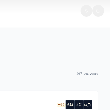
567
pericopes
ת
AZ
ω
ΑΩ
🗝️
16