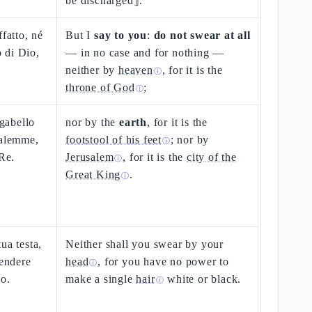
be discharged⟧.
ffatto, né
But I
say to you
:
do not swear at all
o di Dio,
— in no case and for nothing —
neither by
heaven
, for it is the
ⓘ
throne of God
;
ⓘ
sgabello
nor by the
earth
, for it is the
salemme,
footstool of his feet
; nor by
ⓘ
 Re.
Jerusalem
, for it is the
city of the
ⓘ
Great King
.
ⓘ
ua testa,
Neither shall you swear by your
rendere
head
, for you have no power to
ⓘ
lo.
make a single
hair
white or black.
ⓘ