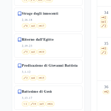
34
Strage degli innocenti
🗝️
2
2,16-18
📜
1
🔗
8
📜
3
🗝️
17
🔗
2
Ritorno dall'Egitto
35
2,19-23
🗝️
3
🔗
5
📜
3
🗝️
19
🔗
2
Predicazione di Giovanni Battista
3,1-12
🔗
2
📜
4
🗝️
15
36
Battesimo di Gesù
🗝️
2
3,13-17
✨
1
🔗
19
📜
5
🗝️
16