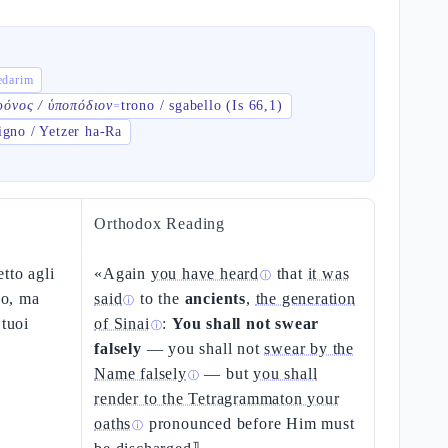
נְדָ nedarim
ρόνος / ὑποπόδιον
trono / sgabello (Is 66,1)
=
igno / Yetzer ha-Ra
Orthodox Reading
tto agli
«Again
you have heard
that
it was
ⓘ
so, ma
said
to the
ancients
,
the generation
ⓘ
 tuoi
of Sinai
:
You shall not swear
ⓘ
falsely
— you shall not
swear by the
Name falsely
— but
you shall
ⓘ
render to the Tetragrammaton your
oaths
pronounced before Him must
ⓘ