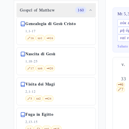
Gospel of Matthew
160
Mt 5,
Genealogia di Gesù Cristo
οὐκ 
μὴ ὀ
1,1-17
ναὶ 
🔗
16
📜
1
🗝️
16
Sabato 
Nascita di Gesù
1,18-25
v.
🔗
17
📜
6
🗝️
20
33
Visita dei Magi
🗝️
6
🔗
7
2,1-12
🔗
5
📜
2
🗝️
24
Fuga in Egitto
2,13-15
✨
1
🔗
4
📜
6
🗝️
15