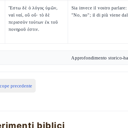
Ἔστω δὲ ὁ λόγος ὑμῶν,
Sia invece il vostro parlare: 
ναὶ ναί, οὒ οὔ· τὸ δὲ
"No, no"; il di più viene da
περισσὸν τούτων ἐκ τοῦ
πονηροῦ ἐστιν.
Approfondimento storico-ha
icope precedente
erimenti biblici