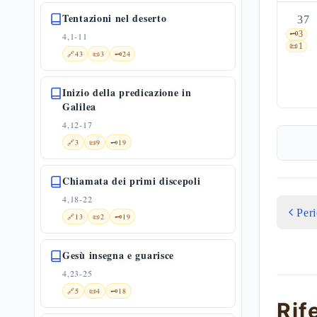
Tentazioni nel deserto
37
🗝️
3
4,1-11
📜
1
🔗
43
📜
3
🗝️
24
Inizio della predicazione in
Galilea
4,12-17
🔗
3
📜
9
🗝️
19
Chiamata dei primi discepoli
4,18-22
Per
🔗
13
📜
2
🗝️
19
Gesù insegna e guarisce
4,23-25
🔗
5
📜
4
🗝️
18
Rif