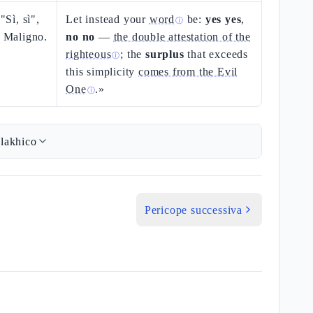
"Sì, sì",
Let instead your
word
be:
yes yes
,
ⓘ
l Maligno.
no no
—
the double attestation of the
righteous
; the
surplus
that exceeds
ⓘ
this simplicity
comes from the Evil
One
.»
ⓘ
lakhico
Pericope successiva