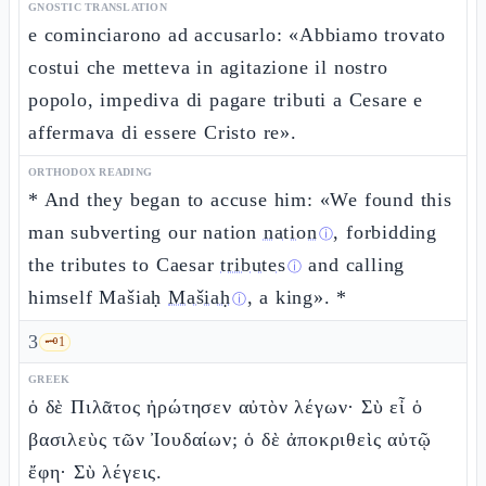
GNOSTIC TRANSLATION
e cominciarono ad accusarlo: «Abbiamo trovato
costui che metteva in agitazione il nostro
popolo, impediva di pagare tributi a Cesare e
affermava di essere Cristo re».
ORTHODOX READING
* And they began to accuse him: «We found this
man subverting our nation
nation
, forbidding
ⓘ
the tributes to Caesar
tributes
and calling
ⓘ
himself Mašiaḥ
Mašiaḥ
, a king». *
ⓘ
3
🗝️
1
GREEK
ὁ δὲ Πιλᾶτος ἠρώτησεν αὐτὸν λέγων· Σὺ εἶ ὁ
βασιλεὺς τῶν Ἰουδαίων; ὁ δὲ ἀποκριθεὶς αὐτῷ
ἔφη· Σὺ λέγεις.