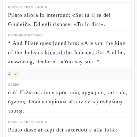
GNOSTIC TRANSLATION
Pilato allora lo interrogò: «Sei tu il re dei
Giudei?». Ed egli rispose: «Tu lo dici».
ORTHODOX READING
* And Pilate questioned him: «Are you the king
of the Judeans
king of the Judeans
?». And he,
ⓘ
answering, declared: «You say so». *
4
🗝️
2
GREEK
ὁ δὲ Πιλᾶτος εἶπεν πρὸς τοὺς ἀρχιερεῖς καὶ τοὺς
ὄχλους· Οὐδὲν εὑρίσκω αἴτιον ἐν τῷ ἀνθρώπῳ
τούτῳ.
GNOSTIC TRANSLATION
Pilato disse ai capi dei sacerdoti e alla folla: