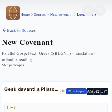
Skip to main content
Luca 23 1 5
Home
Sources
New covenant
Back to Sources
New Covenant
Parallel Gospel text: Greek (SBLGNT) · translation ·
orthodox reading
567
pericopes
Gesù davanti a Pilato: le accuse
ת
AZ
ω
ΑΩ
🗝️
9
Pericopes
1
🗝️
1