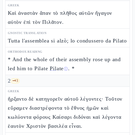
GREEK
Καὶ ἀναστὰν ἅπαν τὸ πλῆθος αὐτῶν ἤγαγον
αὐτὸν ἐπὶ τὸν Πιλᾶτον.
GNOSTIC TRANSLATION
Tutta l'assemblea si alzò; lo condussero da Pilato
ORTHODOX READING
* And the whole of their assembly rose up and
led him to Pilate
Pilate
. *
ⓘ
2
🗝️
3
GREEK
ἤρξαντο δὲ κατηγορεῖν αὐτοῦ λέγοντες· Τοῦτον
εὕραμεν διαστρέφοντα τὸ ἔθνος ἡμῶν καὶ
κωλύοντα φόρους Καίσαρι διδόναι καὶ λέγοντα
ἑαυτὸν Χριστὸν βασιλέα εἶναι.