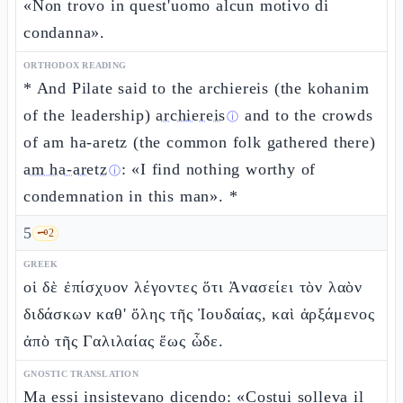
«Non trovo in quest'uomo alcun motivo di
condanna».
ORTHODOX READING
* And Pilate said to the archiereis (the kohanim
of the leadership)
archiereis
and to the crowds
ⓘ
of am ha-aretz (the common folk gathered there)
am ha-aretz
: «I find nothing worthy of
ⓘ
condemnation in this man». *
5
🗝️
2
GREEK
οἱ δὲ ἐπίσχυον λέγοντες ὅτι Ἀνασείει τὸν λαὸν
διδάσκων καθ' ὅλης τῆς Ἰουδαίας, καὶ ἀρξάμενος
ἀπὸ τῆς Γαλιλαίας ἕως ὧδε.
GNOSTIC TRANSLATION
Ma essi insistevano dicendo: «Costui solleva il