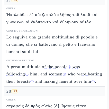
27
GREEK
Ἠκολούθει δὲ αὐτῷ πολὺ πλῆθος τοῦ λαοῦ καὶ
γυναικῶν αἳ ἐκόπτοντο καὶ ἐθρήνουν αὐτόν.
GNOSTIC TRANSLATION
Lo seguiva una grande moltitudine di popolo e
di donne, che si battevano il petto e facevano
lamenti su di lui.
ORTHODOX READING
A great multitude
of the people
was
ⓘ
following
him, and
women
who
were beating
ⓘ
ⓘ
their breasts
and
making lament over him
.
ⓘ
ⓘ
28
🗝️
3
GREEK
στραφεὶς δὲ πρὸς αὐτὰς [ὁ] Ἰησοῦς εἶπεν·