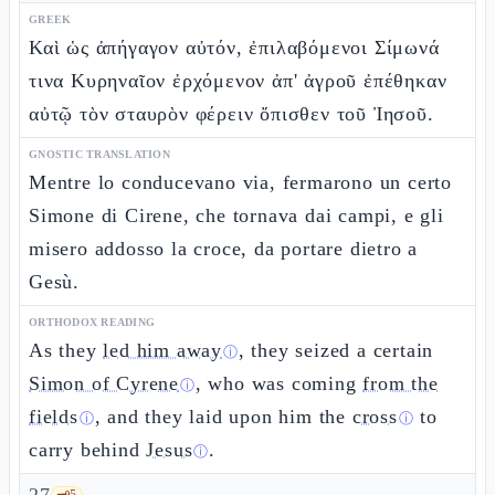
GREEK
Καὶ ὡς ἀπήγαγον αὐτόν, ἐπιλαβόμενοι Σίμωνά
τινα Κυρηναῖον ἐρχόμενον ἀπ' ἀγροῦ ἐπέθηκαν
αὐτῷ τὸν σταυρὸν φέρειν ὄπισθεν τοῦ Ἰησοῦ.
GNOSTIC TRANSLATION
Mentre lo conducevano via, fermarono un certo
Simone di Cirene, che tornava dai campi, e gli
misero addosso la croce, da portare dietro a
Gesù.
ORTHODOX READING
As they
led him away
, they seized a certain
ⓘ
Simon of Cyrene
, who was coming
from the
ⓘ
fields
, and they laid upon him the
cross
to
ⓘ
ⓘ
carry behind
Jesus
.
ⓘ
🗝️
5