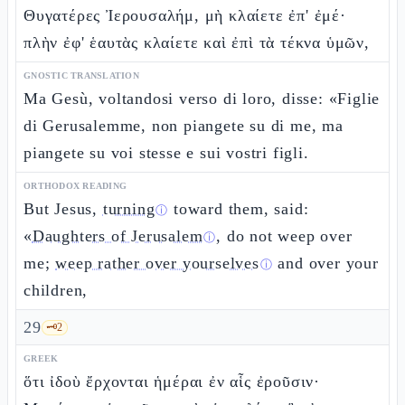
Θυγατέρες Ἰερουσαλήμ, μὴ κλαίετε ἐπ' ἐμέ·
πλὴν ἐφ' ἑαυτὰς κλαίετε καὶ ἐπὶ τὰ τέκνα ὑμῶν,
GNOSTIC TRANSLATION
Ma Gesù, voltandosi verso di loro, disse: «Figlie
di Gerusalemme, non piangete su di me, ma
piangete su voi stesse e sui vostri figli.
ORTHODOX READING
But Jesus,
turning
toward them, said:
ⓘ
«
Daughters of Jerusalem
, do not weep over
ⓘ
me;
weep rather over yourselves
and over your
ⓘ
children,
29
🗝️
2
GREEK
ὅτι ἰδοὺ ἔρχονται ἡμέραι ἐν αἷς ἐροῦσιν·