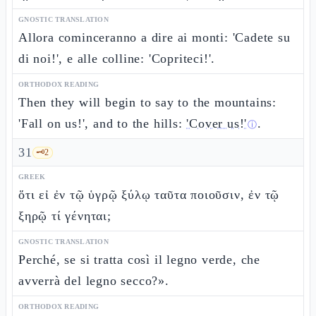
GNOSTIC TRANSLATION
Allora cominceranno a dire ai monti: 'Cadete su
di noi!', e alle colline: 'Copriteci!'.
ORTHODOX READING
Then they will begin to say to the mountains:
'Fall on us!', and to the hills:
'Cover us!'
.
ⓘ
31
🗝️
2
GREEK
ὅτι εἰ ἐν τῷ ὑγρῷ ξύλῳ ταῦτα ποιοῦσιν, ἐν τῷ
ξηρῷ τί γένηται;
GNOSTIC TRANSLATION
Perché, se si tratta così il legno verde, che
avverrà del legno secco?».
ORTHODOX READING