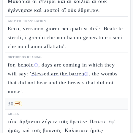
Μακάριαι αἱ στεῖραι καὶ αἱ κοιλίαι αἳ οὐκ
ἐγέννησαν καὶ μαστοὶ οἳ οὐκ ἔθρεψαν.
GNOSTIC TRANSLATION
Ecco, verranno giorni nei quali si dirà: 'Beate le
sterili, i grembi che non hanno generato e i seni
che non hanno allattato'.
ORTHODOX READING
for,
behold
, days are coming in which they
ⓘ
will say: '
Blessed are the barren
, the wombs
ⓘ
that did not bear and the breasts that did not
nurse'.
30
🗝️
1
GREEK
τότε ἄρξονται λέγειν τοῖς ὄρεσιν· Πέσετε ἐφ'
ἡμᾶς, καὶ τοῖς βουνοῖς· Καλύψατε ἡμᾶς·