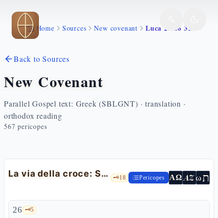
Skip to main content
Luca 23 26 31
Home
Sources
New covenant
Back to Sources
New Covenant
Parallel Gospel text: Greek (SBLGNT) · translation ·
orthodox reading
567
pericopes
La via della croce: Simone di Cirene e le figlie di Gerusalemme
ת
AZ
ω
ΑΩ
🗝️
18
Pericopes
26
🗝️
5