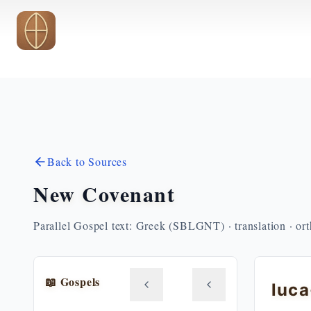
Skip to main content
Back to Sources
New Covenant
Parallel Gospel text: Greek (SBLGNT) · translation · or
📖 Gospels
luc