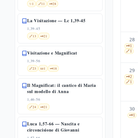
✨
1
🔗
11
🗝️
28
La Visitazione — Lc 1,39-45
1,39-45
🔗
13
🗝️
21
28
🗝️
1
🔗
1
Visitazione e Magnificat
1,39-56
🔗
23
📜
1
🗝️
18
29
🗝️
2
🔗
1
Il Magnificat: il cantico di Maria
sul modello di Anna
1,46-56
🔗
24
🗝️
21
30
🗝️
1
Luca 1,57-66 — Nascita e
circoncisione di Giovanni
1,57-66