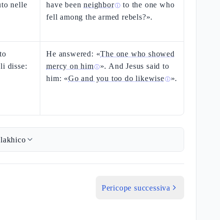
to nelle
have been
neighbor
to the one who
ⓘ
fell among the armed rebels?».
to
He answered: «
The one who showed
i disse:
mercy on him
». And Jesus said to
ⓘ
him: «
Go and you too do likewise
».
ⓘ
lakhico
Pericope successiva