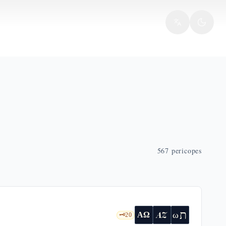
567
pericopes
ת
AZ
ω
ΑΩ
🗝️
20