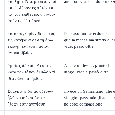
καὶ λῃσταῖς περιέπεσεν, οἳ
andarono, lasciandolo mezz
καὶ ἐκδύσαντες αὐτὸν καὶ
πληγὰς ἐπιθέντες ἀπῆλθον
ἀφέντες ⸀ἡμιθανῆ.
κατὰ συγκυρίαν δὲ ἱερεύς
Per caso, un sacerdote scen
τις κατέβαινεν ἐν τῇ ὁδῷ
quella medesima strada e, q
ἐκείνῃ, καὶ ἰδὼν αὐτὸν
vide, passò oltre.
ἀντιπαρῆλθεν·
ὁμοίως δὲ καὶ ⸀Λευίτης
Anche un levita, giunto in 
κατὰ τὸν τόπον ἐλθὼν καὶ
luogo, vide e passò oltre.
ἰδὼν ἀντιπαρῆλθεν.
Σαμαρίτης δέ τις ὁδεύων
Invece un Samaritano, che e
ἦλθεν κατ’ αὐτὸν καὶ
viaggio, passandogli accant
⸀ἰδὼν ἐσπλαγχνίσθη,
ne ebbe compassione.