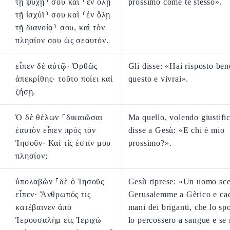
τῇ ψυχῇ⸃ σου καὶ ⸂ἐν ὅλῃ
prossimo come te stesso».
τῇ ἰσχύϊ⸃ σου καὶ ⸂ἐν ὅλῃ
τῇ διανοίᾳ⸃ σου, καὶ τὸν
πλησίον σου ὡς σεαυτόν.
εἶπεν δὲ αὐτῷ· Ὀρθῶς
Gli disse: «Hai risposto bene
ἀπεκρίθης· τοῦτο ποίει καὶ
questo e vivrai».
ζήσῃ.
Ὁ δὲ θέλων ⸀δικαιῶσαι
Ma quello, volendo giustific
ἑαυτὸν εἶπεν πρὸς τὸν
disse a Gesù: «E chi è mio
Ἰησοῦν· Καὶ τίς ἐστίν μου
prossimo?».
πλησίον;
ὑπολαβὼν ⸀δὲ ὁ Ἰησοῦς
Gesù riprese: «Un uomo sc
εἶπεν· Ἄνθρωπός τις
Gerusalemme a Gèrico e cad
κατέβαινεν ἀπὸ
mani dei briganti, che lo sp
Ἰερουσαλὴμ εἰς Ἰεριχὼ
lo percossero a sangue e se