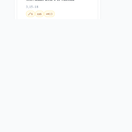
3,15-18
🔗
6
📜
6
🗝️
13
Giovanni imprigionato da Erode
3,19-20
🔗
9
🗝️
8
Il battesimo di Gesù e la bat qol
— Lc 3,21-22
3,21-22
✨
1
🔗
18
📜
2
🗝️
13
Battesimo di Gesù e genealogia
3,21-38
✨
1
🌀
1
🔗
11
📜
4
La genealogia lucana: da Gesù ad