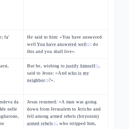
; fa'
He said to him: «You have answered
well
You have answered well
: do
ⓘ
this and you shall live».
arsi,
But he, wishing to
justify himself
,
ⓘ
said to Jesus: «And
who is my
neighbor
?».
ⓘ
endeva da
Jesus resumed: «A man was going
de nelle
down from Jerusalem to Jericho and
ogliarono,
fell among armed rebels (biryonim)
 ne
armed rebels
, who stripped him,
ⓘ