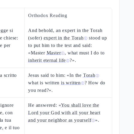
Orthodox Reading
egge si
And behold, an expert in the Torah
e chiese:
(sofer)
expert in the Torah
stood up
ⓘ
e per
to put him to the test and said:
«Master
Master
, what must I do to
ⓘ
inherit eternal life
?».
ⓘ
a scritto
Jesus said to him: «In the
Torah
ⓘ
what is written
is written
? How do
ⓘ
you read?».
Signore
He answered: «
You shall love the
re, con
Lord your God with all your heart
la tua
and your neighbor as yourself
».
ⓘ
, e il tuo