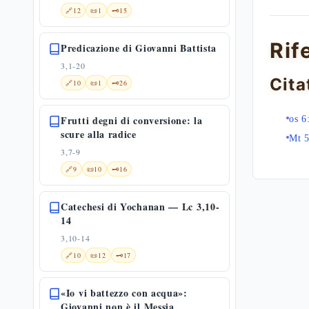
🔗
12
📜
1
🗝️
15
Rif
Predicazione di Giovanni Battista
3,1-20
Cita
🔗
10
📜
1
🗝️
26
Frutti degni di conversione: la
os 6
scure alla radice
Mt 5
3,7-9
🔗
9
📜
10
🗝️
16
Catechesi di Yochanan — Lc 3,10-
14
3,10-14
🔗
10
📜
12
🗝️
17
«Io vi battezzo con acqua»:
Giovanni non è il Messia