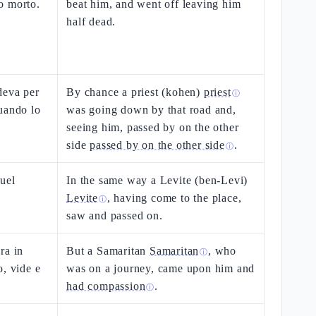
o morto.
beat him, and went off leaving him
half dead.
deva per
By chance a priest (kohen)
priest
ⓘ
uando lo
was going down by that road and,
seeing him, passed by on the other
side
passed by on the other side
.
ⓘ
quel
In the same way a Levite (ben-Levi)
Levite
, having come to the place,
ⓘ
saw and passed on.
ra in
But a Samaritan
Samaritan
, who
ⓘ
o, vide e
was on a journey, came upon him and
had compassion
.
ⓘ