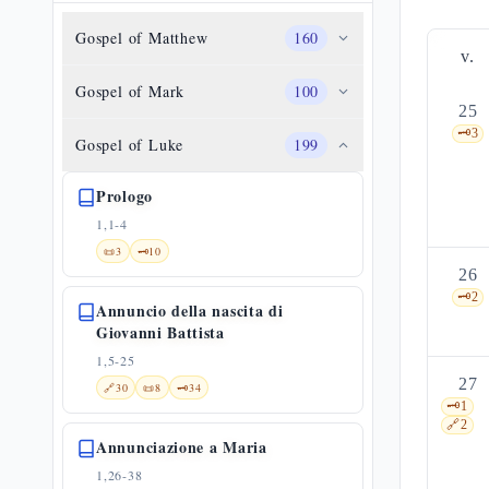
Gospel of Matthew
160
v.
Gospel of Mark
100
25
🗝️
3
Gospel of Luke
199
Prologo
1,1-4
📜
3
🗝️
10
26
🗝️
2
Annuncio della nascita di
Giovanni Battista
1,5-25
27
🔗
30
📜
8
🗝️
34
🗝️
1
🔗
2
Annunciazione a Maria
1,26-38