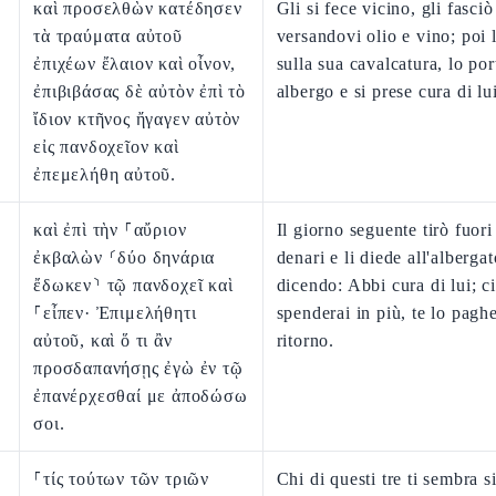
καὶ προσελθὼν κατέδησεν
Gli si fece vicino, gli fasciò 
τὰ τραύματα αὐτοῦ
versandovi olio e vino; poi 
ἐπιχέων ἔλαιον καὶ οἶνον,
sulla sua cavalcatura, lo por
ἐπιβιβάσας δὲ αὐτὸν ἐπὶ τὸ
albergo e si prese cura di lui
ἴδιον κτῆνος ἤγαγεν αὐτὸν
εἰς πανδοχεῖον καὶ
ἐπεμελήθη αὐτοῦ.
καὶ ἐπὶ τὴν ⸀αὔριον
Il giorno seguente tirò fuori
ἐκβαλὼν ⸂δύο δηνάρια
denari e li diede all'albergat
ἔδωκεν⸃ τῷ πανδοχεῖ καὶ
dicendo: Abbi cura di lui; c
⸀εἶπεν· Ἐπιμελήθητι
spenderai in più, te lo pagh
αὐτοῦ, καὶ ὅ τι ἂν
ritorno.
προσδαπανήσῃς ἐγὼ ἐν τῷ
ἐπανέρχεσθαί με ἀποδώσω
σοι.
⸀τίς τούτων τῶν τριῶν
Chi di questi tre ti sembra si