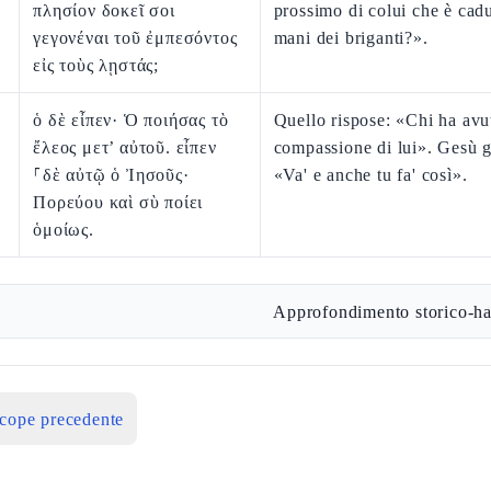
πλησίον δοκεῖ σοι
prossimo di colui che è cadu
γεγονέναι τοῦ ἐμπεσόντος
mani dei briganti?».
εἰς τοὺς λῃστάς;
ὁ δὲ εἶπεν· Ὁ ποιήσας τὸ
Quello rispose: «Chi ha avu
ἔλεος μετ’ αὐτοῦ. εἶπεν
compassione di lui». Gesù gl
⸀δὲ αὐτῷ ὁ Ἰησοῦς·
«Va' e anche tu fa' così».
Πορεύου καὶ σὺ ποίει
ὁμοίως.
Approfondimento storico-ha
icope precedente