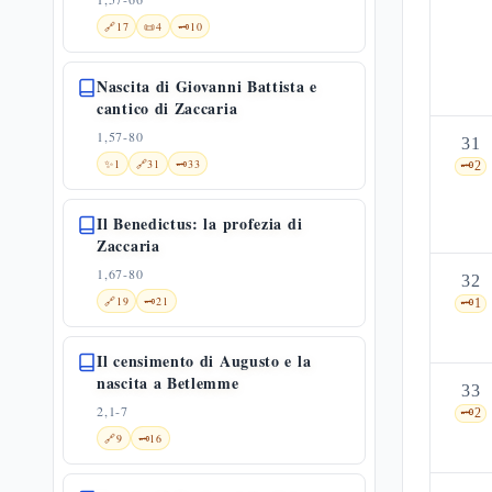
🔗
17
📜
4
🗝️
10
Nascita di Giovanni Battista e
cantico di Zaccaria
1,57-80
31
✨
1
🔗
31
🗝️
33
🗝️
2
Il Benedictus: la profezia di
Zaccaria
1,67-80
32
🔗
19
🗝️
21
🗝️
1
Il censimento di Augusto e la
nascita a Betlemme
33
2,1-7
🗝️
2
🔗
9
🗝️
16