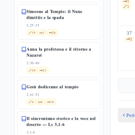
🗝️
1
🔗
1
Simeone al Tempio: il Nunc
dimittis e la spada
2,25-35
🔗
19
📜
1
🗝️
28
37
🗝️
2
Anna la profetessa e il ritorno a
Nazaret
2,36-40
🔗
10
🗝️
21
Gesù dodicenne al tempio
2,41-52
🔗
4
📜
4
🗝️
19
Per
Il sincronismo storico e la voce nel
deserto — Lc 3,1-6
3,1-6