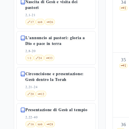
Nascita di Gesù e visita dei
34
pastori
🗝️
1
2,1-21
🔗
17
📜
8
🗝️
26
L'annuncio ai pastori: gloria a
Dio e pace in terra
2,8-20
✨
1
🔗
24
🗝️
33
35
🗝️
1
Circoncisione e presentazione:
Gesù dentro la Torah
2,21-24
🔗
20
🗝️
12
Presentazione di Gesù al tempio
2,22-40
🔗
16
📜
6
🗝️
28
36