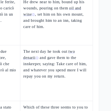
le ferite,
He drew near to him, bound up his
lo caricò
wounds, pouring on them
oil and
tò in un
wine
, set him on his own mount,
ⓘ
.
and brought him to an inn, taking
care of him.
 due
The next day he took out
two
ore,
denarii
and gave them to the
ⓘ
iò che
innkeeper, saying: Take care of him,
erò al mio
and whatever you spend more I will
repay you on my return.
a stato
Which of these three seems to you to