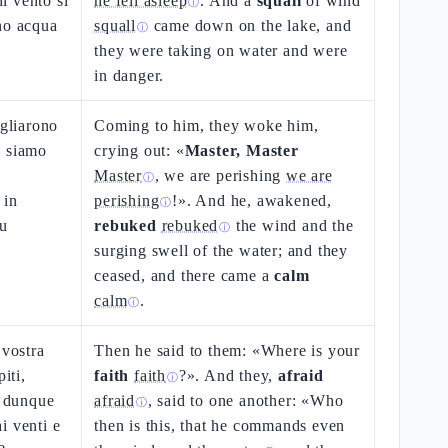
i vento si
he fell asleep
. And a
squall
of wind
ⓘ
no acqua
squall
came down on the lake, and
ⓘ
they were taking on water and were
in danger.
egliarono
Coming to him, they woke him,
, siamo
crying out: «
Master, Master
,
Master
, we are perishing
we are
ⓘ
 in
perishing
!». And he, awakened,
ⓘ
fu
rebuked
rebuked
the wind and the
ⓘ
surging swell of the water; and they
ceased, and there came a
calm
calm
.
ⓘ
 vostra
Then he said to them: «Where is your
iti,
faith
faith
?». And they,
afraid
ⓘ
è dunque
afraid
, said to one another: «Who
ⓘ
i venti e
then is this, that he commands even