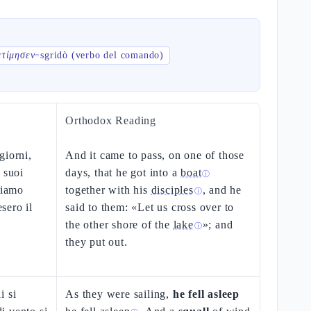
ετίμησεν
sgridò (verbo del comando)
=
Orthodox Reading
giorni,
And it came to pass, on one of those
 suoi
days, that he got into a
boat
ⓘ
siamo
together with his
disciples
, and he
ⓘ
esero il
said to them: «Let us cross over to
the other shore of the
lake
»; and
ⓘ
they put out.
i si
As they were sailing,
he fell asleep