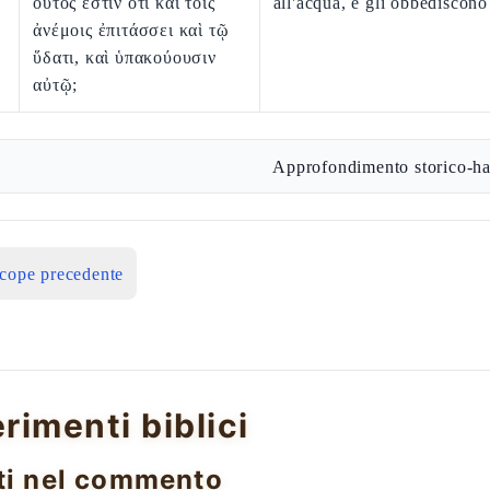
οὗτός ἐστιν ὅτι καὶ τοῖς
all'acqua, e gli obbediscono
ἀνέμοις ἐπιτάσσει καὶ τῷ
ὕδατι, καὶ ὑπακούουσιν
αὐτῷ;
Approfondimento storico-ha
icope precedente
erimenti biblici
ti nel commento