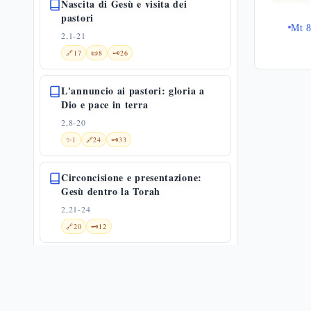
Nascita di Gesù e visita dei
pastori
Mt 8
2,1-21
🔗
17
📜
8
🗝️
26
L'annuncio ai pastori: gloria a
Dio e pace in terra
2,8-20
✨
1
🔗
24
🗝️
33
Circoncisione e presentazione:
Gesù dentro la Torah
2,21-24
🔗
20
🗝️
12
Presentazione di Gesù al tempio
2,22-40
🔗
16
📜
6
🗝️
28