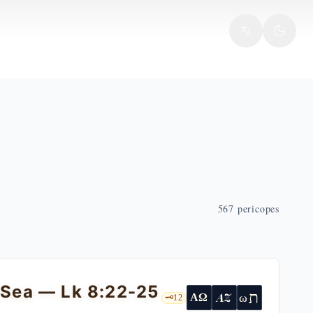
567
pericopes
 Sea — Lk 8:22-25
ת
AZ
ω
ΑΩ
🗝️
12