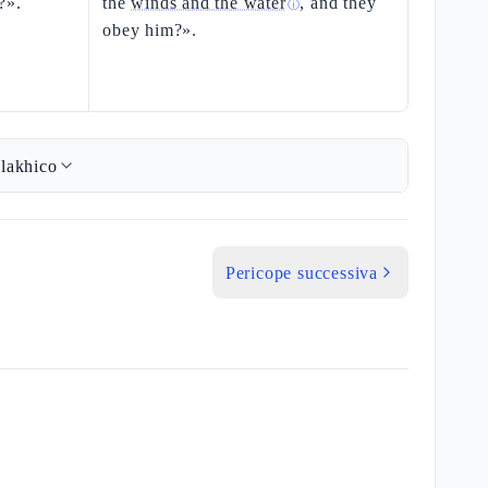
?».
the
winds and the water
, and they
ⓘ
obey him?».
lakhico
Pericope successiva