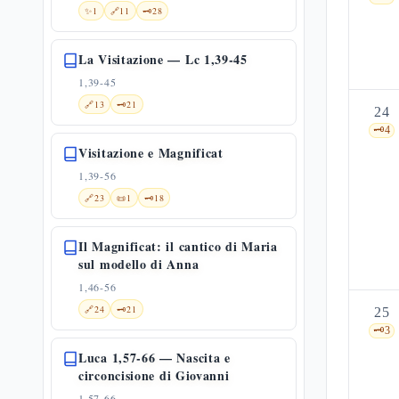
✨
1
🔗
11
🗝️
28
La Visitazione — Lc 1,39-45
1,39-45
🔗
13
🗝️
21
24
🗝️
4
Visitazione e Magnificat
1,39-56
🔗
23
📜
1
🗝️
18
Il Magnificat: il cantico di Maria
sul modello di Anna
1,46-56
🔗
24
🗝️
21
25
🗝️
3
Luca 1,57-66 — Nascita e
circoncisione di Giovanni
1,57-66