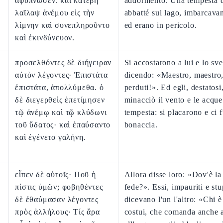
ἀφύπνωσεν. καὶ κατέβη
addormentò. Una tempesta d
λαῖλαψ ἀνέμου εἰς τὴν
abbatté sul lago, imbarcava
λίμνην καὶ συνεπληροῦντο
ed erano in pericolo.
καὶ ἐκινδύνευον.
προσελθόντες δὲ διήγειραν
Si accostarono a lui e lo sv
αὐτὸν λέγοντες· Ἐπιστάτα
dicendo: «Maestro, maestro
ἐπιστάτα, ἀπολλύμεθα. ὁ
perduti!». Ed egli, destatosi
δὲ διεγερθεὶς ἐπετίμησεν
minacciò il vento e le acque
τῷ ἀνέμῳ καὶ τῷ κλύδωνι
tempesta: si placarono e ci 
τοῦ ὕδατος· καὶ ἐπαύσαντο
bonaccia.
καὶ ἐγένετο γαλήνη.
εἶπεν δὲ αὐτοῖς· Ποῦ ἡ
Allora disse loro: «Dov'è la
πίστις ὑμῶν; φοβηθέντες
fede?». Essi, impauriti e stup
δὲ ἐθαύμασαν λέγοντες
dicevano l'un l'altro: «Chi 
πρὸς ἀλλήλους· Τίς ἄρα
costui, che comanda anche a