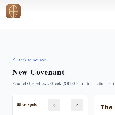
Skip to main content
Back to Sources
New Covenant
Parallel Gospel text: Greek (SBLGNT) · translation · or
📖 Gospels
The 