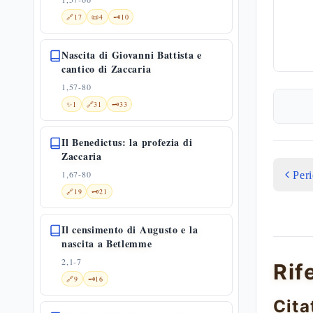
🔗
17
📜
4
🗝️
10
Nascita di Giovanni Battista e
cantico di Zaccaria
1,57-80
✨
1
🔗
31
🗝️
33
Il Benedictus: la profezia di
Zaccaria
1,67-80
Per
🔗
19
🗝️
21
Il censimento di Augusto e la
nascita a Betlemme
2,1-7
Rif
🔗
9
🗝️
16
Cita