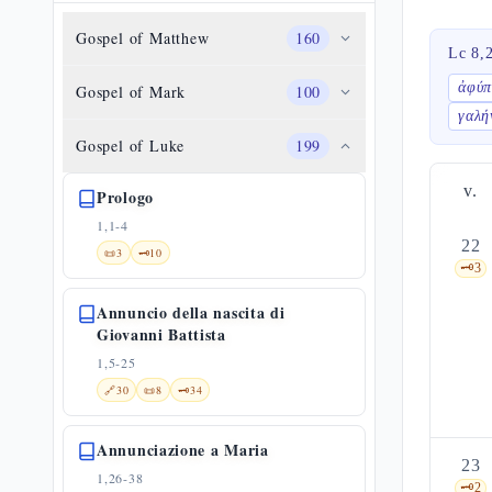
Gospel of Matthew
160
Lc 8,
ἀφύ
Gospel of Mark
100
γαλή
Gospel of Luke
199
v.
Prologo
1,1-4
22
📜
3
🗝️
10
🗝️
3
Annuncio della nascita di
Giovanni Battista
1,5-25
🔗
30
📜
8
🗝️
34
Annunciazione a Maria
23
1,26-38
🗝️
2