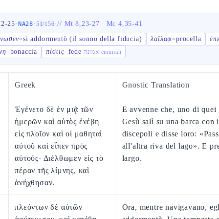
22-25
·
·
·
//
Mt 8,23-27
·
Mc 4,35-41
NA28
51
/
156
πνωσεν
si addormentò (il sonno della fiducia)
λαῖλαψ
procella
ἐπ
=
=
νη
bonaccia
πίστις
fede
=
=
אמונה emunah
Greek
Gnostic Translation
Ἐγένετο δὲ ἐν μιᾷ τῶν
E avvenne che, uno di quei 
ἡμερῶν καὶ αὐτὸς ἐνέβη
Gesù salì su una barca con i
εἰς πλοῖον καὶ οἱ μαθηταὶ
discepoli e disse loro: «Pas
αὐτοῦ καὶ εἶπεν πρὸς
all'altra riva del lago». E pr
αὐτούς· Διέλθωμεν εἰς τὸ
largo.
πέραν τῆς λίμνης, καὶ
ἀνήχθησαν.
πλεόντων δὲ αὐτῶν
Ora, mentre navigavano, egl