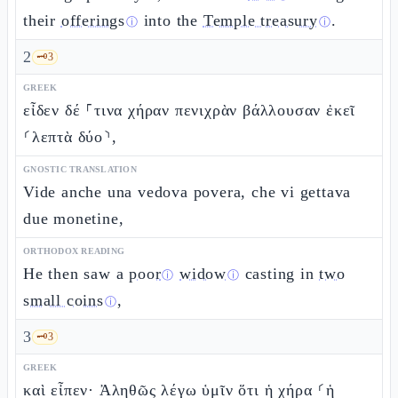
their
offerings
into the
Temple treasury
.
ⓘ
ⓘ
2
🗝️
3
GREEK
εἶδεν δέ ⸀τινα χήραν πενιχρὰν βάλλουσαν ἐκεῖ
⸂λεπτὰ δύο⸃,
GNOSTIC TRANSLATION
Vide anche una vedova povera, che vi gettava
due monetine,
ORTHODOX READING
He then saw a
poor
widow
casting in
two
ⓘ
ⓘ
small coins
,
ⓘ
3
🗝️
3
GREEK
καὶ εἶπεν· Ἀληθῶς λέγω ὑμῖν ὅτι ἡ χήρα ⸂ἡ