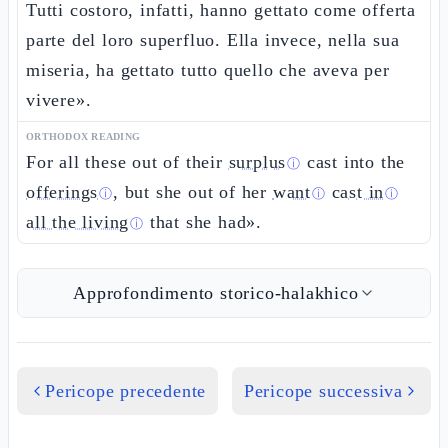
Tutti costoro, infatti, hanno gettato come offerta
parte del loro superfluo. Ella invece, nella sua
miseria, ha gettato tutto quello che aveva per
vivere».
ORTHODOX READING
For all these out of their
surplus
cast into the
ⓘ
offerings
, but she out of her
want
cast in
ⓘ
ⓘ
ⓘ
all the living
that she had».
ⓘ
Approfondimento storico-halakhico
Pericope precedente
Pericope successiva