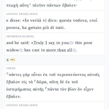
πτωχὴ αὕτη⸃ πλεῖον πάντων ἔβαλεν·
GNOSTIC TRANSLATION
e disse: «In verità vi dico: questa vedova, così
povera, ha gettato più di tutti.
ORTHODOX READING
and he said: «
Truly I say to you
: this poor
ⓘ
widow
has cast in
more than all
.
ⓘ
ⓘ
4
🗝️
5
GREEK
⸀πάντες γὰρ οὗτοι ἐκ τοῦ περισσεύοντος αὐτοῖς
ἔβαλον εἰς τὰ ⸀δῶρα, αὕτη δὲ ἐκ τοῦ
ὑστερήματος αὐτῆς ⸀πάντα τὸν βίον ὃν εἶχεν
ἔβαλεν.
GNOSTIC TRANSLATION