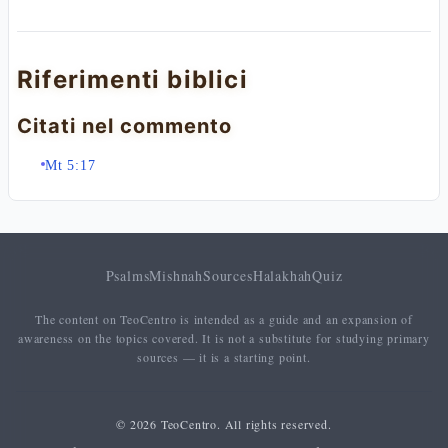
Riferimenti biblici
Citati nel commento
Mt 5:17
Psalms
Mishnah
Sources
Halakhah
Quiz
The content on TeoCentro is intended as a guide and an expansion of
awareness on the topics covered. It is not a substitute for studying primary
sources — it is a starting point.
© 2026 TeoCentro. All rights reserved.