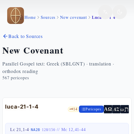
Skip to main content
Luca 21 1 4
Home
Sources
New covenant
Back to Sources
New Covenant
Parallel Gospel text: Greek (SBLGNT) · translation ·
orthodox reading
567
pericopes
luca-21-1-4
ת
AZ
ω
ΑΩ
🗝️
14
Pericopes
Lc 21,1-4
·
·
·
//
Mc 12,41-44
NA28
128
/
156