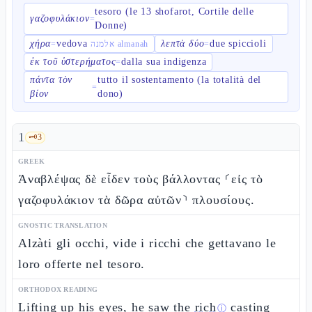
tesoro (le 13 shofarot, Cortile delle
γαζοφυλάκιον
=
Donne)
χήρα
vedova
λεπτὰ δύο
due spiccioli
=
אלמנה almanah
=
ἐκ τοῦ ὑστερήματος
dalla sua indigenza
=
πάντα τὸν
tutto il sostentamento (la totalità del
=
βίον
dono)
1
🗝️
3
GREEK
Ἀναβλέψας δὲ εἶδεν τοὺς βάλλοντας ⸂εἰς τὸ
γαζοφυλάκιον τὰ δῶρα αὐτῶν⸃ πλουσίους.
GNOSTIC TRANSLATION
Alzàti gli occhi, vide i ricchi che gettavano le
loro offerte nel tesoro.
ORTHODOX READING
Lifting up his eyes, he saw the
rich
casting
ⓘ