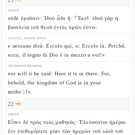
21
GREEK
οὐδὲ ἐροῦσιν· Ἰδοὺ ὧδε ἤ· ⸀Ἐκεῖ· ἰδοὺ γὰρ ἡ
βασιλεία τοῦ θεοῦ ἐντὸς ὑμῶν ἐστιν.
GNOSTIC TRANSLATION
e nessuno dirà: Eccolo qui, o: Eccolo là. Perché,
ecco, il regno di Dio è in mezzo a voi!».
ORTHODOX READING
nor will it be said: Here it is or there. For,
behold, the kingdom of God
is in your
midst
!».
ⓘ
22
🗝️
2
GREEK
Εἶπεν δὲ πρὸς τοὺς μαθητάς· Ἐλεύσονται ἡμέραι
ὅτε ἐπιθυμήσετε μίαν τῶν ἡμερῶν τοῦ υἱοῦ τοῦ