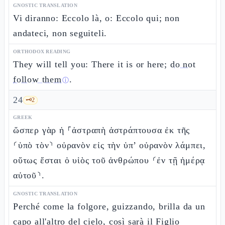
GNOSTIC TRANSLATION
Vi diranno: Eccolo là, o: Eccolo qui; non
andateci, non seguiteli.
ORTHODOX READING
They will tell you: There it is or here;
do not
follow them
.
ⓘ
24
🗝️
2
GREEK
ὥσπερ γὰρ ἡ ⸀ἀστραπὴ ἀστράπτουσα ἐκ τῆς
⸂ὑπὸ τὸν⸃ οὐρανὸν εἰς τὴν ὑπ’ οὐρανὸν λάμπει,
οὕτως ἔσται ὁ υἱὸς τοῦ ἀνθρώπου ⸂ἐν τῇ ἡμέρᾳ
αὐτοῦ⸃.
GNOSTIC TRANSLATION
Perché come la folgore, guizzando, brilla da un
capo all'altro del cielo, così sarà il Figlio