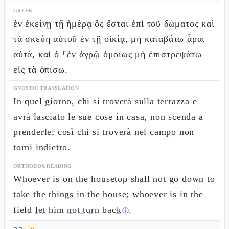
GREEK
ἐν ἐκείνῃ τῇ ἡμέρᾳ ὃς ἔσται ἐπὶ τοῦ δώματος καὶ
τὰ σκεύη αὐτοῦ ἐν τῇ οἰκίᾳ, μὴ καταβάτω ἆραι
αὐτά, καὶ ὁ ⸀ἐν ἀγρῷ ὁμοίως μὴ ἐπιστρεψάτω
εἰς τὰ ὀπίσω.
GNOSTIC TRANSLATION
In quel giorno, chi si troverà sulla terrazza e
avrà lasciato le sue cose in casa, non scenda a
prenderle; così chi si troverà nel campo non
torni indietro.
ORTHODOX READING
Whoever is on the housetop shall not go down to
take the things in the house; whoever is in the
field
let him not turn back
.
ⓘ