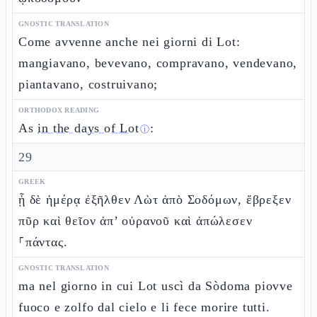
GNOSTIC TRANSLATION
Come avvenne anche nei giorni di Lot:
mangiavano, bevevano, compravano, vendevano,
piantavano, costruivano;
ORTHODOX READING
As
in the days of Lot
:
ⓘ
29
GREEK
ᾗ δὲ ἡμέρᾳ ἐξῆλθεν Λὼτ ἀπὸ Σοδόμων, ἔβρεξεν
πῦρ καὶ θεῖον ἀπ’ οὐρανοῦ καὶ ἀπώλεσεν
⸀πάντας.
GNOSTIC TRANSLATION
ma nel giorno in cui Lot uscì da Sòdoma piovve
fuoco e zolfo dal cielo e li fece morire tutti.