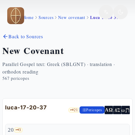
Skip to main content
Luca 17 20 37
Home
Sources
New covenant
Back to Sources
New Covenant
Parallel Gospel text: Greek (SBLGNT) · translation ·
orthodox reading
567
pericopes
luca-17-20-37
ת
AZ
ω
ΑΩ
🗝️
21
Pericopes
20
🗝️
3