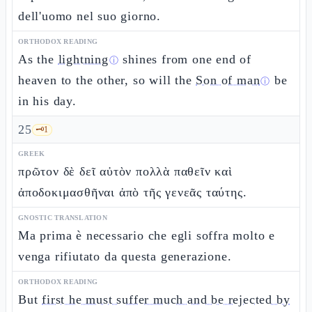
dell'uomo nel suo giorno.
ORTHODOX READING
As the
lightning
shines from one end of
ⓘ
heaven to the other, so will the
Son of man
be
ⓘ
in his day.
25
🗝️
1
GREEK
πρῶτον δὲ δεῖ αὐτὸν πολλὰ παθεῖν καὶ
ἀποδοκιμασθῆναι ἀπὸ τῆς γενεᾶς ταύτης.
GNOSTIC TRANSLATION
Ma prima è necessario che egli soffra molto e
venga rifiutato da questa generazione.
ORTHODOX READING
But
first he must suffer much and be rejected by