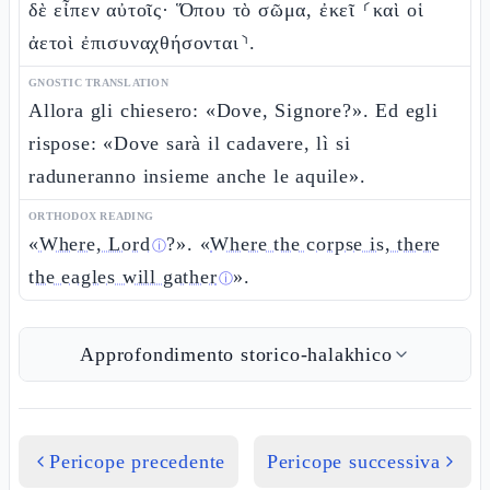
δὲ εἶπεν αὐτοῖς· Ὅπου τὸ σῶμα, ἐκεῖ ⸂καὶ οἱ
ἀετοὶ ἐπισυναχθήσονται⸃.
GNOSTIC TRANSLATION
Allora gli chiesero: «Dove, Signore?». Ed egli
rispose: «Dove sarà il cadavere, lì si
raduneranno insieme anche le aquile».
ORTHODOX READING
«
Where, Lord
?». «
Where the corpse is, there
ⓘ
the eagles will gather
».
ⓘ
Approfondimento storico-halakhico
Pericope precedente
Pericope successiva