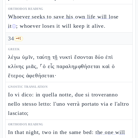
ORTHODOX READING
Whoever seeks to save his own life will lose
it
; whoever loses it will keep it alive.
ⓘ
34
🗝️
1
GREEK
λέγω ὑμῖν, ταύτῃ τῇ νυκτὶ ἔσονται δύο ἐπὶ
κλίνης μιᾶς, ⸀ὁ εἷς παραλημφθήσεται καὶ ὁ
ἕτερος ἀφεθήσεται·
GNOSTIC TRANSLATION
Io vi dico: in quella notte, due si troveranno
nello stesso letto: l'uno verrà portato via e l'altro
lasciato;
ORTHODOX READING
In that night, two in the same bed:
the one will