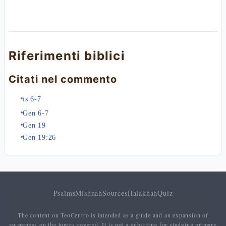
Riferimenti biblici
Citati nel commento
is 6-7
Gen 6-7
Gen 19
Gen 19:26
Psalms
Mishnah
Sources
Halakhah
Quiz
The content on TeoCentro is intended as a guide and an expansion of
awareness on the topics covered. It is not a substitute for studying primary