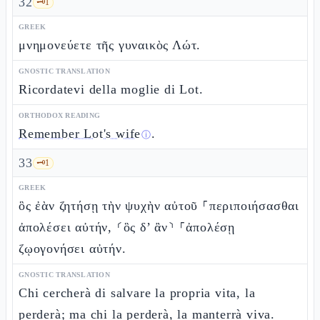
32
🗝️
1
GREEK
μνημονεύετε τῆς γυναικὸς Λώτ.
GNOSTIC TRANSLATION
Ricordatevi della moglie di Lot.
ORTHODOX READING
Remember Lot's wife
.
ⓘ
33
🗝️
1
GREEK
ὃς ἐὰν ζητήσῃ τὴν ψυχὴν αὐτοῦ ⸀περιποιήσασθαι
ἀπολέσει αὐτήν, ⸂ὃς δ’ ἂν⸃ ⸀ἀπολέσῃ
ζῳογονήσει αὐτήν.
GNOSTIC TRANSLATION
Chi cercherà di salvare la propria vita, la
perderà; ma chi la perderà, la manterrà viva.