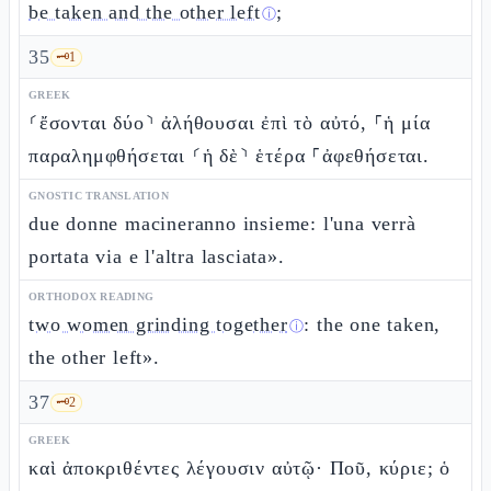
be taken and the other left
;
ⓘ
35
🗝️
1
GREEK
⸂ἔσονται δύο⸃ ἀλήθουσαι ἐπὶ τὸ αὐτό, ⸀ἡ μία
παραλημφθήσεται ⸂ἡ δὲ⸃ ἑτέρα ⸀ἀφεθήσεται.
GNOSTIC TRANSLATION
due donne macineranno insieme: l'una verrà
portata via e l'altra lasciata».
ORTHODOX READING
two women grinding together
: the one taken,
ⓘ
the other left».
37
🗝️
2
GREEK
καὶ ἀποκριθέντες λέγουσιν αὐτῷ· Ποῦ, κύριε; ὁ