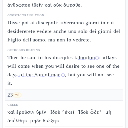
ἀνθρώπου ἰδεῖν καὶ οὐκ ὄψεσθε.
GNOSTIC TRANSLATION
Disse poi ai discepoli: «Verranno giorni in cui
desidererete vedere anche uno solo dei giorni del
Figlio dell'uomo, ma non lo vedrete.
ORTHODOX READING
Then he said to his disciples
talmidim
: «Days
ⓘ
will come when you will desire to see one of the
days of the Son of man
, but you will not see
ⓘ
it.
23
🗝️
1
GREEK
καὶ ἐροῦσιν ὑμῖν· Ἰδοὺ ⸂ἐκεῖ· Ἰδοὺ ὧδε⸃· μὴ
ἀπέλθητε μηδὲ διώξητε.