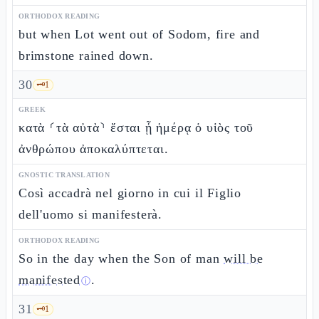
ORTHODOX READING
but when Lot went out of Sodom, fire and
brimstone rained down.
30
🗝️
1
GREEK
κατὰ ⸂τὰ αὐτὰ⸃ ἔσται ᾗ ἡμέρᾳ ὁ υἱὸς τοῦ
ἀνθρώπου ἀποκαλύπτεται.
GNOSTIC TRANSLATION
Così accadrà nel giorno in cui il Figlio
dell'uomo si manifesterà.
ORTHODOX READING
So in the day when the Son of man
will be
manifested
.
ⓘ
31
🗝️
1