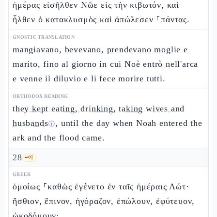
ἡμέρας εἰσῆλθεν Νῶε εἰς τὴν κιβωτόν, καὶ
ἦλθεν ὁ κατακλυσμὸς καὶ ἀπώλεσεν ⸀πάντας.
GNOSTIC TRANSLATION
mangiavano, bevevano, prendevano moglie e
marito, fino al giorno in cui Noè entrò nell'arca
e venne il diluvio e li fece morire tutti.
ORTHODOX READING
they kept eating, drinking, taking wives and
husbands
, until the day when Noah entered the
ⓘ
ark and the flood came.
28
🗝️
1
GREEK
ὁμοίως ⸀καθὼς ἐγένετο ἐν ταῖς ἡμέραις Λώτ·
ἤσθιον, ἔπινον, ἠγόραζον, ἐπώλουν, ἐφύτευον,
ᾠκοδόμουν·