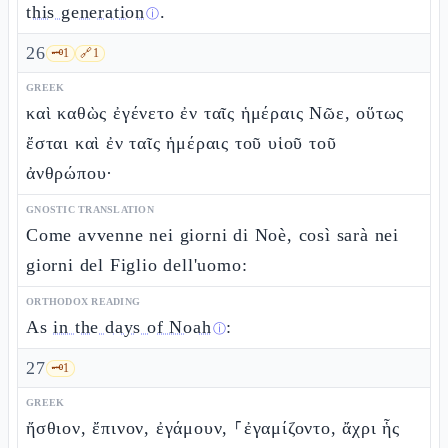
this generation
.
ⓘ
26
🗝️
1
🔗
1
GREEK
καὶ καθὼς ἐγένετο ἐν ταῖς ἡμέραις Νῶε, οὕτως
ἔσται καὶ ἐν ταῖς ἡμέραις τοῦ υἱοῦ τοῦ
ἀνθρώπου·
GNOSTIC TRANSLATION
Come avvenne nei giorni di Noè, così sarà nei
giorni del Figlio dell'uomo:
ORTHODOX READING
As
in the days of Noah
:
ⓘ
27
🗝️
1
GREEK
ἤσθιον, ἔπινον, ἐγάμουν, ⸀ἐγαμίζοντο, ἄχρι ἧς