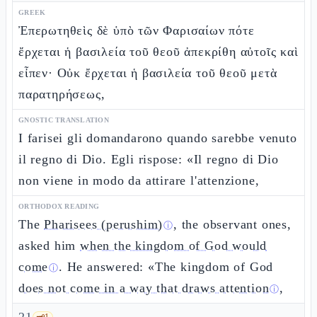
GREEK
Ἐπερωτηθεὶς δὲ ὑπὸ τῶν Φαρισαίων πότε
ἔρχεται ἡ βασιλεία τοῦ θεοῦ ἀπεκρίθη αὐτοῖς καὶ
εἶπεν· Οὐκ ἔρχεται ἡ βασιλεία τοῦ θεοῦ μετὰ
παρατηρήσεως,
GNOSTIC TRANSLATION
I farisei gli domandarono quando sarebbe venuto
il regno di Dio. Egli rispose: «Il regno di Dio
non viene in modo da attirare l'attenzione,
ORTHODOX READING
The
Pharisees (perushim)
, the observant ones,
ⓘ
asked him
when the kingdom of God would
come
. He answered: «The kingdom of God
ⓘ
does not come in a way that draws attention
,
ⓘ
🗝️
1