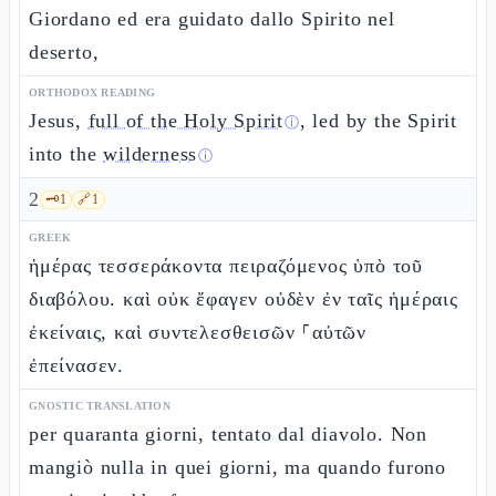
Giordano ed era guidato dallo Spirito nel
deserto,
ORTHODOX READING
Jesus,
full of the Holy Spirit
, led by the Spirit
ⓘ
into the
wilderness
ⓘ
2
🗝️
1
🔗
1
GREEK
ἡμέρας τεσσεράκοντα πειραζόμενος ὑπὸ τοῦ
διαβόλου. καὶ οὐκ ἔφαγεν οὐδὲν ἐν ταῖς ἡμέραις
ἐκείναις, καὶ συντελεσθεισῶν ⸀αὐτῶν
ἐπείνασεν.
GNOSTIC TRANSLATION
per quaranta giorni, tentato dal diavolo. Non
mangiò nulla in quei giorni, ma quando furono