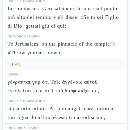
GNOSTIC TRANSLATION
Lo condusse a Gerusalemme, lo pose sul punto
più alto del tempio e gli disse: «Se tu sei Figlio
di Dio, gettati giù di qui;
ORTHODOX READING
To
Jerusalem, on the pinnacle of the temple
:
ⓘ
«Throw yourself down;
10
🗝️
1
GREEK
γέγραπται γὰρ ὅτι Τοῖς ἀγγέλοις αὐτοῦ
ἐντελεῖται περὶ σοῦ τοῦ διαφυλάξαι σε,
GNOSTIC TRANSLATION
sta scritto infatti: Ai suoi angeli darà ordini a
tuo riguardo affinché essi ti custodiscano;
ORTHODOX READING