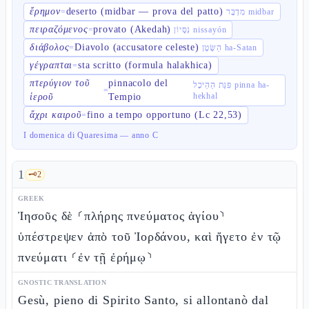
ἔρημον
deserto (midbar — prova del patto)
=
מִדְבָּר midbar
πειραζόμενος
provato (Akedah)
=
נִסָּיוֹן nissayón
διάβολος
Diavolo (accusatore celeste)
=
הַשָּׂטָן ha-Satan
γέγραπται
sta scritto (formula halakhica)
=
πτερύγιον τοῦ
pinnacolo del
פִּנַּת הַהֵיכָל pinna ha-
=
hekhal
ἱεροῦ
Tempio
ἄχρι καιροῦ
fino a tempo opportuno (Lc 22,53)
=
I domenica di Quaresima — anno C
1
🗝️
2
GREEK
Ἰησοῦς δὲ ⸂πλήρης πνεύματος ἁγίου⸃
ὑπέστρεψεν ἀπὸ τοῦ Ἰορδάνου, καὶ ἤγετο ἐν τῷ
πνεύματι ⸂ἐν τῇ ἐρήμῳ⸃
GNOSTIC TRANSLATION
Gesù, pieno di Spirito Santo, si allontanò dal