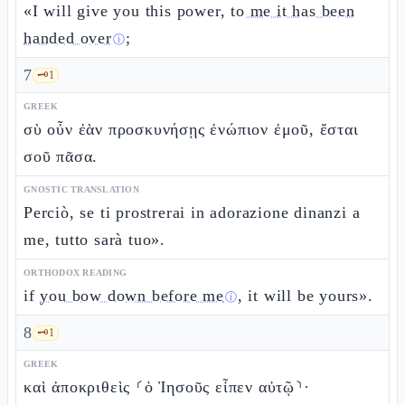
«I will give you this power,
to me it has been
handed over
;
ⓘ
7
🗝️
1
GREEK
σὺ οὖν ἐὰν προσκυνήσῃς ἐνώπιον ἐμοῦ, ἔσται
σοῦ πᾶσα.
GNOSTIC TRANSLATION
Perciò, se ti prostrerai in adorazione dinanzi a
me, tutto sarà tuo».
ORTHODOX READING
if
you bow down before me
, it will be yours».
ⓘ
8
🗝️
1
GREEK
καὶ ἀποκριθεὶς ⸂ὁ Ἰησοῦς εἶπεν αὐτῷ⸃·