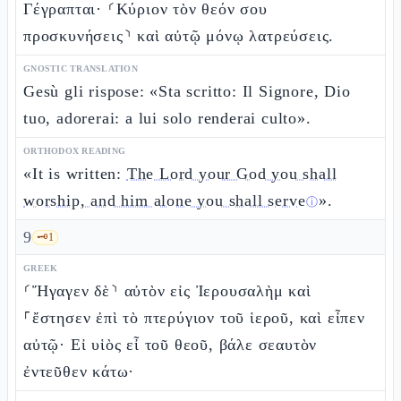
Γέγραπται· ⸂Κύριον τὸν θεόν σου
προσκυνήσεις⸃ καὶ αὐτῷ μόνῳ λατρεύσεις.
GNOSTIC TRANSLATION
Gesù gli rispose: «Sta scritto: Il Signore, Dio
tuo, adorerai: a lui solo renderai culto».
ORTHODOX READING
«It is written:
The Lord your God you shall
worship, and him alone you shall serve
».
ⓘ
9
🗝️
1
GREEK
⸂Ἤγαγεν δὲ⸃ αὐτὸν εἰς Ἰερουσαλὴμ καὶ
⸀ἔστησεν ἐπὶ τὸ πτερύγιον τοῦ ἱεροῦ, καὶ εἶπεν
αὐτῷ· Εἰ υἱὸς εἶ τοῦ θεοῦ, βάλε σεαυτὸν
ἐντεῦθεν κάτω·