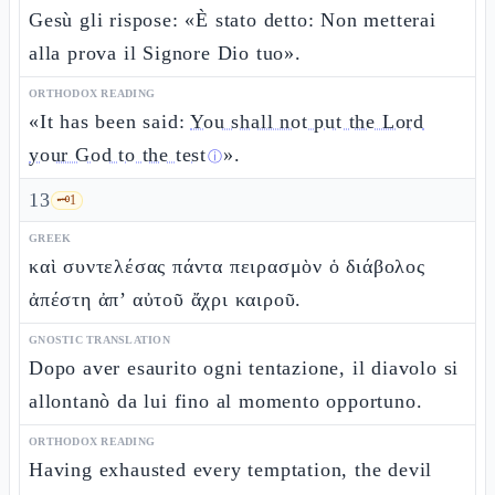
Gesù gli rispose: «È stato detto: Non metterai
alla prova il Signore Dio tuo».
ORTHODOX READING
«It has been said:
You shall not put the Lord
your God to the test
».
ⓘ
13
🗝️
1
GREEK
καὶ συντελέσας πάντα πειρασμὸν ὁ διάβολος
ἀπέστη ἀπ’ αὐτοῦ ἄχρι καιροῦ.
GNOSTIC TRANSLATION
Dopo aver esaurito ogni tentazione, il diavolo si
allontanò da lui fino al momento opportuno.
ORTHODOX READING
Having exhausted every temptation, the devil