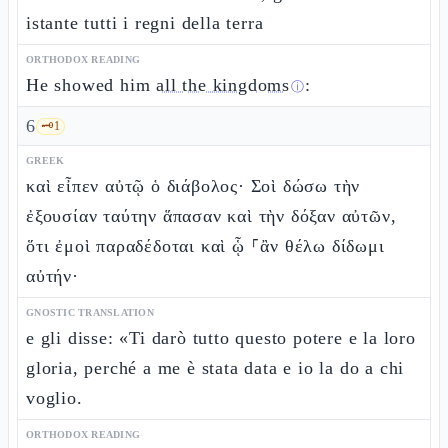
istante tutti i regni della terra
ORTHODOX READING
He showed him
all the kingdoms
:
ⓘ
6
🗝️
1
GREEK
καὶ εἶπεν αὐτῷ ὁ διάβολος· Σοὶ δώσω τὴν
ἐξουσίαν ταύτην ἅπασαν καὶ τὴν δόξαν αὐτῶν,
ὅτι ἐμοὶ παραδέδοται καὶ ᾧ ⸀ἂν θέλω δίδωμι
αὐτήν·
GNOSTIC TRANSLATION
e gli disse: «Ti darò tutto questo potere e la loro
gloria, perché a me è stata data e io la do a chi
voglio.
ORTHODOX READING