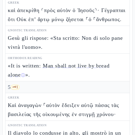
GREEK
καὶ ἀπεκρίθη ⸂πρὸς αὐτὸν ὁ Ἰησοῦς⸃· Γέγραπται
ὅτι Οὐκ ἐπ’ ἄρτῳ μόνῳ ζήσεται ⸀ὁ ⸀ἄνθρωπος.
GNOSTIC TRANSLATION
Gesù gli rispose: «Sta scritto: Non di solo pane
vivrà l'uomo».
ORTHODOX READING
«It is written:
Man shall not live by bread
alone
».
ⓘ
5
🗝️
1
GREEK
Καὶ ἀναγαγὼν ⸀αὐτὸν ἔδειξεν αὐτῷ πάσας τὰς
βασιλείας τῆς οἰκουμένης ἐν στιγμῇ χρόνου·
GNOSTIC TRANSLATION
Il diavolo lo condusse in alto, gli mostrò in un