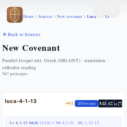
Skip to main content
Luca 4 1 13
Home
Sources
New covenant
Back to Sources
New Covenant
Parallel Gospel text: Greek (SBLGNT) · translation ·
orthodox reading
567
pericopes
luca-4-1-13
ת
AZ
ω
ΑΩ
🗝️
13
Pericopes
Lc 4,1-13
·
·
·
//
Mt 4,1-11
·
Mc 1,12-13
NA28
21
/
156