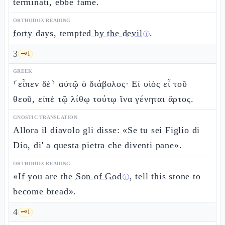
terminati, ebbe fame.
ORTHODOX READING
forty days, tempted by the devil
.
ⓘ
3
🗝️
1
GREEK
⸂εἶπεν δὲ⸃ αὐτῷ ὁ διάβολος· Εἰ υἱὸς εἶ τοῦ
θεοῦ, εἰπὲ τῷ λίθῳ τούτῳ ἵνα γένηται ἄρτος.
GNOSTIC TRANSLATION
Allora il diavolo gli disse: «Se tu sei Figlio di
Dio, di' a questa pietra che diventi pane».
ORTHODOX READING
«If you are the
Son of God
, tell this stone to
ⓘ
become bread».
4
🗝️
1