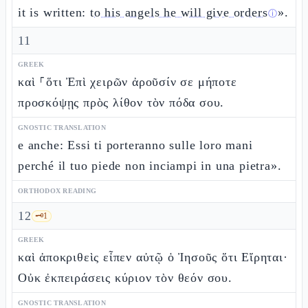
it is written:
to his angels he will give orders
».
ⓘ
11
GREEK
καὶ ⸀ὅτι Ἐπὶ χειρῶν ἀροῦσίν σε μήποτε
προσκόψῃς πρὸς λίθον τὸν πόδα σου.
GNOSTIC TRANSLATION
e anche: Essi ti porteranno sulle loro mani
perché il tuo piede non inciampi in una pietra».
ORTHODOX READING
12
🗝️
1
GREEK
καὶ ἀποκριθεὶς εἶπεν αὐτῷ ὁ Ἰησοῦς ὅτι Εἴρηται·
Οὐκ ἐκπειράσεις κύριον τὸν θεόν σου.
GNOSTIC TRANSLATION