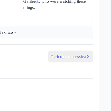
Galilee
, who were watching these
ⓘ
things.
lakhico
Pericope successiva