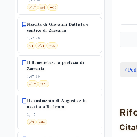
🔗
17
📜
4
🗝️
10
Nascita di Giovanni Battista e
cantico di Zaccaria
1,57-80
✨
1
🔗
31
🗝️
33
Il Benedictus: la profezia di
Zaccaria
Per
1,67-80
🔗
19
🗝️
21
Il censimento di Augusto e la
nascita a Betlemme
Rif
2,1-7
🔗
9
🗝️
16
Cita