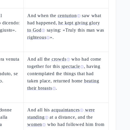
l
And when the
centurion
saw what
ⓘ
o dicendo:
had happened,
he kept giving glory
giusto».
to God
saying: «Truly this man was
ⓘ
righteous
».
ⓘ
era venuta
And all the
crowds
who had come
ⓘ
together for this
spectacle
, having
ⓘ
aduto, se
contemplated the things that had
o.
taken place, returned home
beating
their breasts
.
ⓘ
 donne
And all his
acquaintances
were
ⓘ
alla
standing
at a distance, and the
ⓘ
a
women
who had followed him from
ⓘ