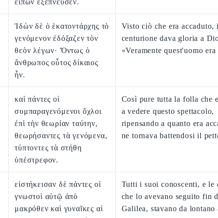
εἰπὼν ἐξέπνευσεν.
Ἰδὼν δὲ ὁ ἑκατοντάρχης τὸ
Visto ciò che era accaduto, i
γενόμενον ἐδόξαζεν τὸν
centurione dava gloria a Di
θεὸν λέγων· Ὄντως ὁ
«Veramente quest'uomo era 
ἄνθρωπος οὗτος δίκαιος
ἦν.
καὶ πάντες οἱ
Così pure tutta la folla che 
συμπαραγενόμενοι ὄχλοι
a vedere questo spettacolo,
ἐπὶ τὴν θεωρίαν ταύτην,
ripensando a quanto era acc
θεωρήσαντες τὰ γενόμενα,
ne tornava battendosi il pett
τύπτοντες τὰ στήθη
ὑπέστρεφον.
εἱστήκεισαν δὲ πάντες οἱ
Tutti i suoi conoscenti, e le
γνωστοὶ αὐτῷ ἀπὸ
che lo avevano seguito fin d
μακρόθεν καὶ γυναῖκες αἱ
Galilea, stavano da lontano 