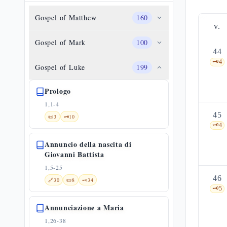
Gospel of Matthew
160
v.
Gospel of Mark
100
44
🗝️
4
Gospel of Luke
199
Prologo
1,1-4
45
📜
3
🗝️
10
🗝️
4
Annuncio della nascita di
Giovanni Battista
1,5-25
46
🔗
30
📜
8
🗝️
34
🗝️
5
Annunciazione a Maria
1,26-38