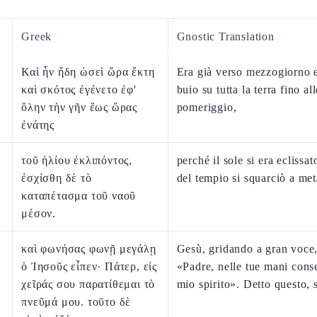
Greek
Gnostic Translation
Καὶ ἦν ἤδη ὡσεὶ ὥρα ἕκτη
Era già verso mezzogiorno e
καὶ σκότος ἐγένετο ἐφ'
buio su tutta la terra fino all
ὅλην τὴν γῆν ἕως ὥρας
pomeriggio,
ἐνάτης
τοῦ ἡλίου ἐκλιπόντος,
perché il sole si era eclissat
ἐσχίσθη δὲ τὸ
del tempio si squarciò a met
καταπέτασμα τοῦ ναοῦ
μέσον.
καὶ φωνήσας φωνῇ μεγάλῃ
Gesù, gridando a gran voce,
ὁ Ἰησοῦς εἶπεν· Πάτερ, εἰς
«Padre, nelle tue mani cons
χεῖράς σου παρατίθεμαι τὸ
mio spirito». Detto questo, 
πνεῦμά μου. τοῦτο δὲ