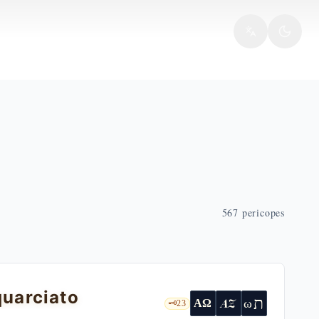
567
pericopes
quarciato
ת
AZ
ω
ΑΩ
🗝️
23