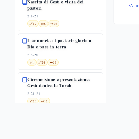
Nascita di Gesù e visita dei
Amo
pastori
2,1-21
🔗
17
📜
8
🗝️
26
L'annuncio ai pastori: gloria a
Dio e pace in terra
2,8-20
✨
1
🔗
24
🗝️
33
Circoncisione e presentazione:
Gesù dentro la Torah
2,21-24
🔗
20
🗝️
12
Presentazione di Gesù al tempio
2,22-40
🔗
16
📜
6
🗝️
28