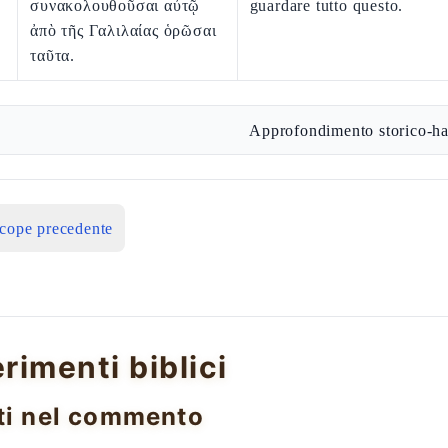
συνακολουθοῦσαι αὐτῷ
guardare tutto questo.
ἀπὸ τῆς Γαλιλαίας ὁρῶσαι
ταῦτα.
Approfondimento storico-ha
icope precedente
erimenti biblici
ti nel commento