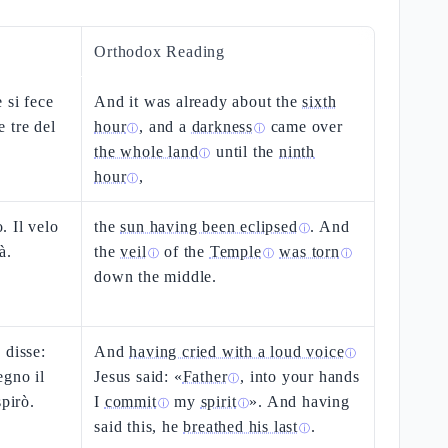
Orthodox Reading
 si fece
And it was already about the
sixth
e tre del
hour
, and a
darkness
came over
ⓘ
ⓘ
the whole land
until the
ninth
ⓘ
hour
,
ⓘ
o. Il velo
the
sun having been eclipsed
. And
ⓘ
à.
the
veil
of the
Temple
was torn
ⓘ
ⓘ
ⓘ
down the middle.
 disse:
And
having cried with a loud voice
ⓘ
egno il
Jesus said: «
Father
, into your hands
ⓘ
spirò.
I
commit
my
spirit
». And having
ⓘ
ⓘ
said this, he
breathed his last
.
ⓘ