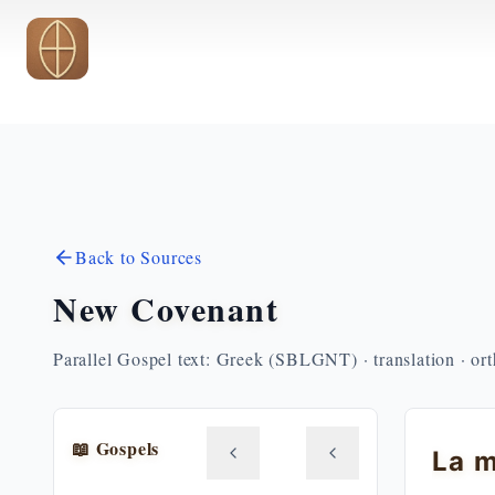
Skip to main content
Back to Sources
New Covenant
Parallel Gospel text: Greek (SBLGNT) · translation · or
📖 Gospels
La m