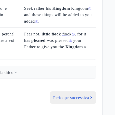
o, e
Seek rather his
Kingdom
Kingdom
,
ⓘ
in
and these things will be added to you
added
.
ⓘ
, perché
Fear not,
little flock
flock
, for it
ⓘ
are a voi
has
pleased
was pleased
your
ⓘ
Father to give you the
Kingdom
.»
lakhico
Pericope successiva