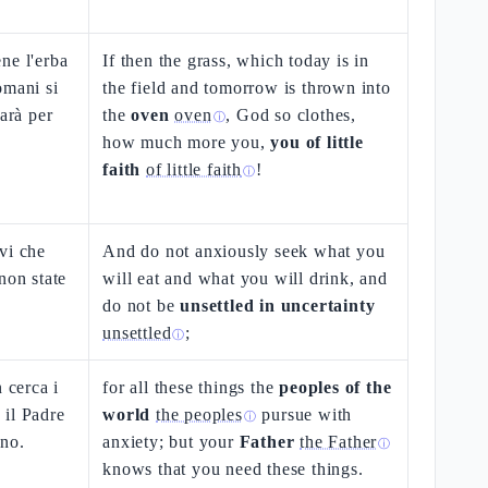
ne l'erba
If then the grass, which today is in
omani si
the field and tomorrow is thrown into
farà per
the
oven
oven
, God so clothes,
ⓘ
how much more you,
you of little
faith
of little faith
!
ⓘ
vi che
And do not anxiously seek what you
non state
will eat and what you will drink, and
do not be
unsettled in uncertainty
unsettled
;
ⓘ
 cerca i
for all these things the
peoples of the
 il Padre
world
the peoples
pursue with
ⓘ
gno.
anxiety; but your
Father
the Father
ⓘ
knows that you need these things.