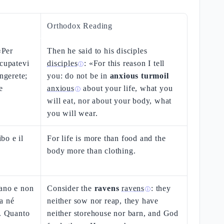
Orthodox Reading
«Per
Then he said to his disciples
ccupatevi
disciples
: «For this reason I tell
ⓘ
angerete;
you: do not be in
anxious turmoil
e
anxious
about your life, what you
ⓘ
will eat, nor about your body, what
you will wear.
ibo e il
For life is more than food and the
body more than clothing.
nano e non
Consider the
ravens
ravens
: they
ⓘ
a né
neither sow nor reap, they have
e. Quanto
neither storehouse nor barn, and God