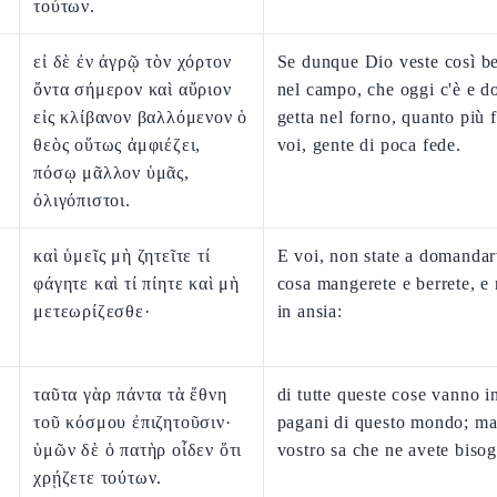
τούτων.
εἰ δὲ ἐν ἀγρῷ τὸν χόρτον
Se dunque Dio veste così be
ὄντα σήμερον καὶ αὔριον
nel campo, che oggi c'è e d
εἰς κλίβανον βαλλόμενον ὁ
getta nel forno, quanto più 
θεὸς οὕτως ἀμφιέζει,
voi, gente di poca fede.
πόσῳ μᾶλλον ὑμᾶς,
ὀλιγόπιστοι.
καὶ ὑμεῖς μὴ ζητεῖτε τί
E voi, non state a domandar
φάγητε καὶ τί πίητε καὶ μὴ
cosa mangerete e berrete, e 
μετεωρίζεσθε·
in ansia:
ταῦτα γὰρ πάντα τὰ ἔθνη
di tutte queste cose vanno in
τοῦ κόσμου ἐπιζητοῦσιν·
pagani di questo mondo; ma
ὑμῶν δὲ ὁ πατὴρ οἶδεν ὅτι
vostro sa che ne avete biso
χρῄζετε τούτων.