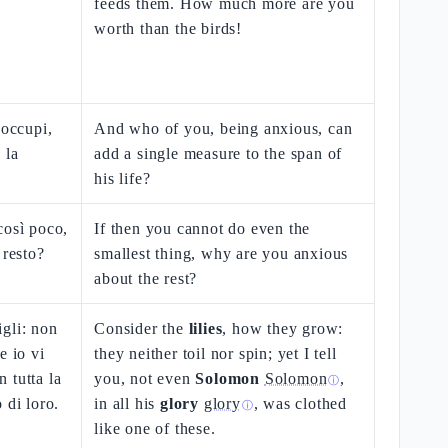
feeds them. How much more are you
worth than the birds!
eoccupi,
And who of you, being anxious, can
 la
add a single measure to the span of
his life?
così poco,
If then you cannot do even the
 resto?
smallest thing, why are you anxious
about the rest?
gli: non
Consider the
lilies
, how they grow:
e io vi
they neither toil nor spin; yet I tell
 tutta la
you, not even
Solomon
Solomon
,
ⓘ
 di loro.
in all his
glory
glory
, was clothed
ⓘ
like one of these.