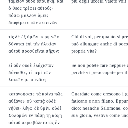
ταμεῖον οὐδὲ ἀποθήκη, καὶ
più degli uccelli valete voi!
ὁ θεὸς τρέφει αὐτούς·
πόσῳ μᾶλλον ὑμεῖς
διαφέρετε τῶν πετεινῶν.
τίς δὲ ἐξ ὑμῶν μεριμνῶν
Chi di voi, per quanto si pr
δύναται ἐπὶ τὴν ἡλικίαν
può allungare anche di poco
αὐτοῦ προσθεῖναι πῆχυν;
propria vita?
εἰ οὖν οὐδὲ ἐλάχιστον
Se non potete fare neppure 
δύνασθε, τί περὶ τῶν
perché vi preoccupate per il
λοιπῶν μεριμνᾶτε;
κατανοήσατε τὰ κρίνα πῶς
Guardate come crescono i gi
αὐξάνει· οὐ κοπιᾷ οὐδὲ
faticano e non filano. Eppur
νήθει· λέγω δὲ ὑμῖν, οὐδὲ
dico: neanche Salomone, con
Σολομὼν ἐν πάσῃ τῇ δόξῃ
sua gloria, vestiva come uno
αὐτοῦ περιεβάλετο ὡς ἓν