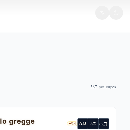
567
pericopes
colo gregge
ת
AZ
ω
ΑΩ
🗝️
14