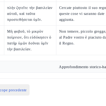
πλὴν ζητεῖτε τὴν βασιλείαν
Cercate piuttosto il suo regn
αὐτοῦ, καὶ ταῦτα
queste cose vi saranno date 
προστεθήσεται ὑμῖν.
aggiunta.
Μὴ φοβοῦ, τὸ μικρὸν
Non temere, piccolo gregge
ποίμνιον, ὅτι εὐδόκησεν ὁ
al Padre vostro è piaciuto d
πατὴρ ὑμῶν δοῦναι ὑμῖν
il Regno.
τὴν βασιλείαν.
Approfondimento storico-ha
icope precedente