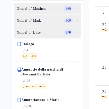
Gospel of Matthew
160
v.
Gospel of Mark
100
22
🗝️
2
Gospel of Luke
199
Prologo
1,1-4
📜
3
🗝️
10
23
Annuncio della nascita di
Giovanni Battista
1,5-25
🔗
30
📜
8
🗝️
34
24
🗝️
1
Annunciazione a Maria
1,26-38