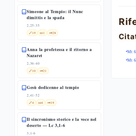
Simeone al Tempio: il Nunc
dimittis e la spada
Rif
2,25-35
🔗
19
📜
1
🗝️
28
Cita
Anna la profetessa e il ritorno a
Mt 6
Nazaret
Mt 6
2,36-40
🔗
10
🗝️
21
Gesù dodicenne al tempio
2,41-52
🔗
4
📜
4
🗝️
19
Il sincronismo storico e la voce nel
deserto — Lc 3,1-6
3,1-6