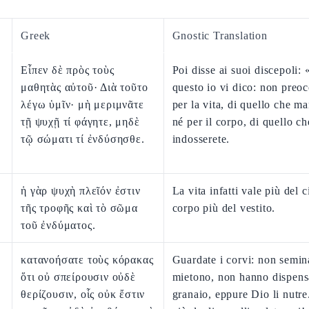
Greek
Gnostic Translation
Εἶπεν δὲ πρὸς τοὺς
Poi disse ai suoi discepoli: 
μαθητὰς αὐτοῦ· Διὰ τοῦτο
questo io vi dico: non preo
λέγω ὑμῖν· μὴ μεριμνᾶτε
per la vita, di quello che m
τῇ ψυχῇ τί φάγητε, μηδὲ
né per il corpo, di quello ch
τῷ σώματι τί ἐνδύσησθε.
indosserete.
ἡ γὰρ ψυχὴ πλεῖόν ἐστιν
La vita infatti vale più del c
τῆς τροφῆς καὶ τὸ σῶμα
corpo più del vestito.
τοῦ ἐνδύματος.
κατανοήσατε τοὺς κόρακας
Guardate i corvi: non semi
ὅτι οὐ σπείρουσιν οὐδὲ
mietono, non hanno dispens
θερίζουσιν, οἷς οὐκ ἔστιν
granaio, eppure Dio li nutr