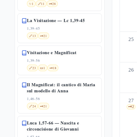
✨
1
🔗
11
🗝️
28
La Visitazione — Lc 1,39-45
1,39-45
🔗
13
🗝️
21
25
Visitazione e Magnificat
1,39-56
🔗
23
📜
1
🗝️
18
26
Il Magnificat: il cantico di Maria
sul modello di Anna
1,46-56
27
🔗
24
🗝️
21
🗝️
2
Luca 1,57-66 — Nascita e
circoncisione di Giovanni
1,57-66