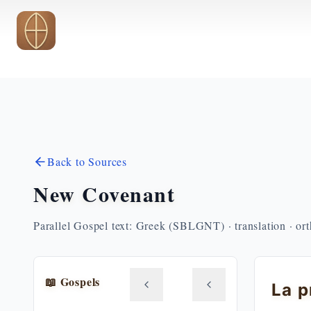
Skip to main content
Back to Sources
New Covenant
Parallel Gospel text: Greek (SBLGNT) · translation · or
📖 Gospels
La p