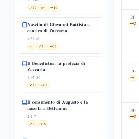
🔗
17
📜
4
🗝️
10
28
Nascita di Giovanni Battista e
🗝️
2
cantico di Zaccaria
1,57-80
✨
1
🔗
31
🗝️
33
Il Benedictus: la profezia di
Zaccaria
29
1,67-80
🗝️
1
🔗
19
🗝️
21
Il censimento di Augusto e la
nascita a Betlemme
30
2,1-7
🗝️
2
🔗
9
🗝️
16