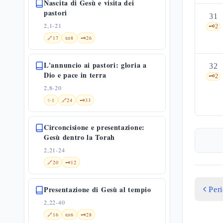
Nascita di Gesù e visita dei
pastori
31
2,1-21
🗝️
2
🔗
17
📜
8
🗝️
26
L'annuncio ai pastori: gloria a
32
Dio e pace in terra
🗝️
2
2,8-20
✨
1
🔗
24
🗝️
33
Circoncisione e presentazione:
Gesù dentro la Torah
2,21-24
🔗
20
🗝️
12
Presentazione di Gesù al tempio
Per
2,22-40
🔗
16
📜
6
🗝️
28