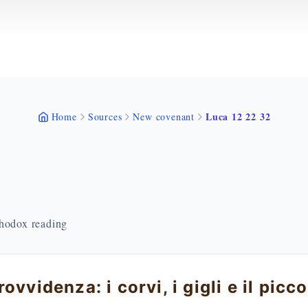
Luca 12 22 32
Home
Sources
New covenant
thodox reading
rovvidenza: i corvi, i gigli e il pic